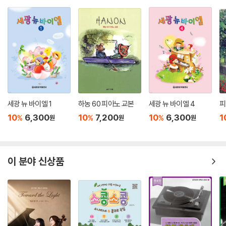
세광 뉴 바이엘 1
하농 60 피아노 교본
세광 뉴 바이엘 4
피
10
6,300
10
7,200
10
6,300
1
%
%
%
원
원
원
이 분야 신상품