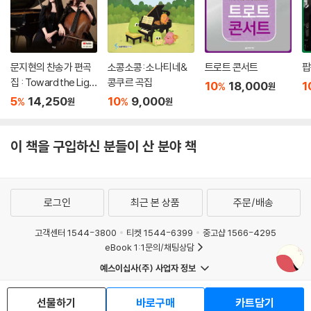
문지현의 찬송가 편곡
소콩소콩: 소나티네&
트로트 콘서트
팝
집 : Toward the Ligh
콩쿠르 곡집
10
18,000
1
%
원
t
5
14,250
10
9,000
%
%
원
원
이 책을 구입하신 분들이 산 분야 책
로그인
최근 본 상품
주문/배송
고객센터 1544-3800
티켓 1544-6399
중고샵 1566-4295
eBook 1:1문의/채팅상담
예스이십사(주) 사업자 정보
이용약관
개인정보처리방침
청소년보호정책
선물하기
바로구매
카트담기
PC버전
회사소개
거래처관계자께