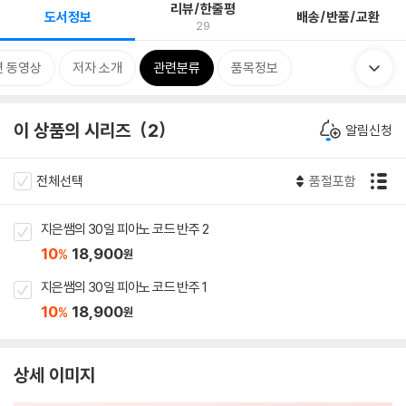
리뷰/한줄평
도서정보
배송/반품/교환
29
련 동영상
저자 소개
관련분류
품목정보
이 상품의 시리즈
2
알림신청
전체선택
품절포함
지은쌤의 30일 피아노 코드 반주 2
10
18,900
%
원
지은쌤의 30일 피아노 코드 반주 1
10
18,900
%
원
상세 이미지