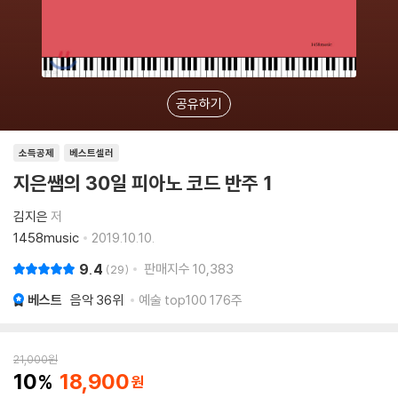
공유하기
소득공제
베스트셀러
지은쌤의 30일 피아노 코드 반주 1
김지은
저
1458music
2019.10.10.
9.4
판매지수
10,383
29
베스트
음악
36위
예술 top100 176주
21,000
원
10
18,900