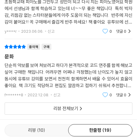
초등학교때 피아노를 그만두고 성인이 되고 다시 치는 피아노였어요 학원
에서 선생님과 함께 학습하고 있는데 너~~무 좋은 책입니다 특히 박자
감, 리듬감 없는 스타터분들에게 아주 도움이 되는 책입니다. 반주에 자신
감이 붙어요!! 꼭 구매해서 즐겁게 반주 하세요! 책 좋아요 유투브에 선생
님께서 잛게 설명해주시고 직접 연주도 해주시는데 도움이 많이 됩니다.
y****r
2023.06.06.
신고
0
댓글
0
이런 책 내주
종이책
구매
문화
단순히 악보를 보며 쳐보려고 하다가 본격적으로 코드 연주를 함께 해보고
싶어 구매한 책입니다. 어려우면 어쩌나 걱정했는데 난이도가 높지 않고
동시에 유튜브 강의를 보면서 천천히 함께하면서 배울 수 있어서 효율이
좋아요. 책 크기도 적당하고 편집도 깔끔하고 접하기 쉬워서 추천합니다.
아직 시작 단계지만 꾸준히 포기하지 않고 배워서 잘 연주해나가고 싶어
f*******8
2022.12.08.
신고
0
댓글
0
요.
리뷰 전체보기
리뷰
10
한줄평
19