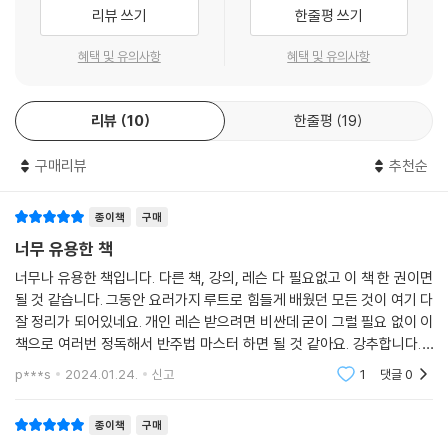
리뷰 쓰기
한줄평 쓰기
혜택 및 유의사항
혜택 및 유의사항
리뷰
10
한줄평
19
구매리뷰
추천순
종이책
구매
너무 유용한 책
너무나 유용한 책입니다. 다른 책, 강의, 레슨 다 필요없고 이 책 한 권이면
될 것 같습니다. 그동안 요러가지 루트로 힘들게 배웠던 모든 것이 여기 다
잘 정리가 되어있네요. 개인 레슨 받으려면 비싼데 굳이 그럴 필요 없이 이
책으로 여러번 정독해서 반주법 마스터 하면 될 것 같아요. 강추합니다. 2
권도 주문했는데 2권도 기대가 됩니다. 이렇게 좋은 책을 써주셔서 감사합
p***s
2024.01.24.
신고
1
댓글
0
니다.
종이책
구매