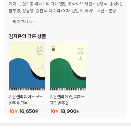
에이트, 심수봉 외다수의 가요 앨범 및 라이브 세션 - 강명식, 송정미,
함부영, 장윤영, 강찬 외 다수의 CCM 앨범 및 라이브 세션 - 분당우
리교회, 온누리교회, 지구촌교회, 만나교회 예배팀 반주 - tvN, CB
펼쳐보기
S, CTS 방송 세션, 하우스밴드 - 전) 워십 플로잉 뮤직 디렉터 전) 상
명대학교, 경민대학교, 숭실대학교 음악원 출강 현) 여
김지은
의 다른 상품
지은쌤의 피아노 코드
지은쌤의 30일 피아노
반주 워크북
코드 반주 2
10
16,650
10
18,900
%
%
원
원