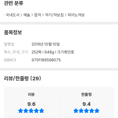
관련 분류
국내도서
예술
음악
악기/악보집
피아노악보
품목정보
발행일
2019년 10월 10일
쪽수, 무게, 크기
252쪽 | 648g | 크기확인중
ISBN13
9791189598075
리뷰/한줄평
29
리뷰
한줄평
9.6
9.4