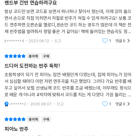
밴드부 건반 연습하려구요
항상 코드만 보면 코드표 보면서 하나하나 찾아서 쳤는데, 이제 강의 들으
면서 손으로 직접 익히면서 저절로 반주가 쳐질 수 있게 하려구요! 보통 코
드 연주하면 오른손을 멜로디,왼손만 코드 하는 경우가 많은데 이 책은 전
체 반주법을 알려줘서 정말 좋은 거 같아요! 책에 들어있는 연습곡도 정말
유익하게 배울 수 있게 해주고 차근히 알려줘서 저같은 초보자도 잘 따라
k*******4
2023.08.12.
신고
1
댓글
0
갈 수 있는 거
종이책
구매
드디어 도전하는 반주 독학!
초등학생이 되기 전 피아노 잠깐 배웠던게 다였는데, 집에 피아노가 있어
서 심심할 때마다 이런 저런 연주곡을 치곤 했었다. 그러다 가요 반주를 배
우고 싶어서 보컬 선생님께 코드 반주를 조금 배웠는데, 아무래도 정식으
로 배운 게 아니라 4박자에 맞춰서 코드를 치는 게 다였다. 가끔 들리는 대
로 아르페지오를 치거나...수업을 듣고 싶긴 했으나 늘 다른 일에 밀려서 못
i******3
2020.08.07.
신고
1
댓글
0
듣다가 이번
종이책
구매
피아노 반주