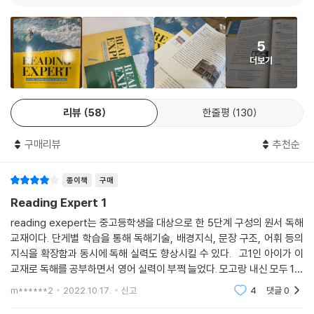
UNIT 13 Animals
영 정의를 통해 익히며Word Focus 코너에서 연어(Collocation), 유의
READING 1 Bird’s Feathers
어(Synonym), 반의어(Antonym) 정보를 학습할 수 있습니다. Word R
5
READING 2 African Tigerfish
eview Test와 부록으로 제공되는 단어장을 활용하여 핵심어와 중요 표
더보기
현을 복습함으로써 효과적인 어휘 학습이 이루어지도록 하였습니다.
UNIT 14 Origins
READING 1 Abracadabra
리뷰
58
한줄평
130
READING 2 The Christmas Lectures
WORD REVIEW TEST UNIT 13·UNIT 14
구매리뷰
추천순
UNIT 15 Economics
READING 1 Conceptual Consumption
종이책
구매
READING 2 TOEFL (The World Bank)
Reading Expert 1
WORD REVIEW TEST UNIT 15
reading exepert는 중고등학생을 대상으로 한 5단계 구성의 원서 독해
교재이다. 단게별 학습을 통해 독해기술, 배경지식, 문장 구조, 어휘 등의
지식을 확장함과 동시에 독해 실력도 향상시킬 수 있다. 고1인 아이가 이
교재로 독해를 공부하면서 영어 실력이 부쩍 늘었다. 모고랑 내신 모두 1등
급. 솔직히 학원에서 공부하는 교재라 장단점은 잘 모르겠고 어쨌든 교재
m******2
2022.10.17.
신고
4
댓글
0
덕분인지 아