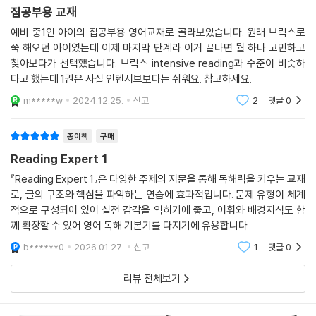
집공부용 교재
예비 중1인 아이의 집공부용 영어교재로 골라보았습니다. 원래 브릭스로
쭉 해오던 아이였는데 이제 마지막 단계라 이거 끝나면 뭘 하나 고민하고
찾아보다가 선택했습니다. 브릭스 intensive reading과 수준이 비슷하
다고 했는데 1권은 사실 인텐시브보다는 쉬워요. 참고하세요.
m*****w
2024.12.25.
신고
2
댓글
0
종이책
구매
Reading Expert 1
『Reading Expert 1』은 다양한 주제의 지문을 통해 독해력을 키우는 교재
로, 글의 구조와 핵심을 파악하는 연습에 효과적입니다. 문제 유형이 체계
적으로 구성되어 있어 실전 감각을 익히기에 좋고, 어휘와 배경지식도 함
께 확장할 수 있어 영어 독해 기본기를 다지기에 유용합니다.
b******0
2026.01.27.
신고
1
댓글
0
리뷰 전체보기