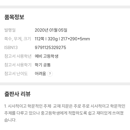
WORD REVIEW TEST UNIT 03·UNIT 04
UNIT 05 Society
품목정보
READING 1 Corporate Social Responsibility (CSR)
READING 2 TOEFL (Bookcrossing)
발행일
2020년 01월 05일
쪽수, 무게, 크기
112쪽 | 320g | 217*290*5mm
UNIT 06 Art
ISBN13
9791125329275
READING 1 Vincent’s Letter
참고서 사용학년
예비 고등학생
READING 2 Henri Matisse
WORD REVIEW TEST UNIT 05·UNIT 06
참고서 사용학기
학기 공통
참고서 난이도
어려움
UNIT 07 Technology
READING 1 HTTPS
READING 2 The CyberKnife
출판사 리뷰
UNIT 08 Biology
1. 시사적이고 학문적인 주제: 교재 지문은 주로 주로 시사적이고 학문적인
READING 1 Horseshoe Crabs
주제를 다루고 있으나 중고등학생에게 적합하도록 쉽고 재미있게 쓰여졌
READING 2 Blood Transfusion
습니다.
WORD REVIEW TEST UNIT 07·UNIT 08