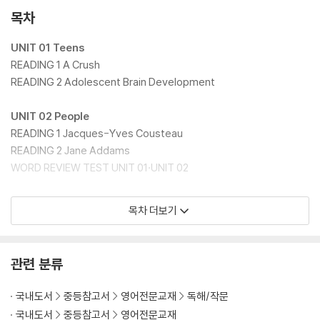
목차
UNIT 01 Teens
READING 1 A Crush
READING 2 Adolescent Brain Development
UNIT 02 People
READING 1 Jacques-Yves Cousteau
READING 2 Jane Addams
WORD REVIEW TEST UNIT 01·UNIT 02
UNIT 03 Health
목차 더보기
READING 1 Food Poisoning
READING 2 The Roseto Effect
관련 분류
UNIT 04 Food
READING 1 3D Food Printing
국내도서
중등참고서
영어전문교재
독해/작문
READING 2 Greek Food
국내도서
중등참고서
영어전문교재