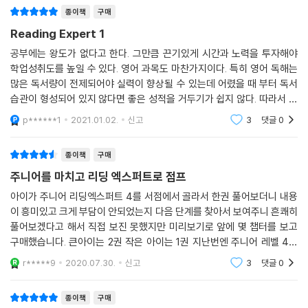
종이책
구매
Reading Expert 1
공부에는 왕도가 없다고 한다. 그만큼 끈기있게 시간과 노력을 투자해야
학업성취도를 높일 수 있다. 영어 과목도 마찬가지이다. 특히 영어 독해는
많은 독서량이 전제되어야 실력이 향상될 수 있는데 어렸을 때 부터 독서
습관이 형성되어 있지 않다면 좋은 성적을 거두기가 쉽지 않다. 따라서 좋
은 지문을 엄선하여 선별적으로 학업을 하는 것이 시간을 절약할 수 있는
p******1
2021.01.02.
신고
3
댓글
0
유일한 방법
종이책
구매
주니어를 마치고 리딩 엑스퍼트로 점프
아이가 주니어 리딩엑스퍼트 4를 서점에서 골라서 한권 풀어보더니 내용
이 흥미있고 크게 부담이 안되었는지 다음 단계를 찾아서 보여주니 흔쾌히
풀어보겠다고 해서 직접 보진 못했지만 미리보기로 앞에 몇 챕터를 보고
구매했습니다. 큰아이는 2권 작은 아이는 1권 지난번엔 주니어 레벨 4를
같이 했더니 자꾸 심리적으로 경쟁하는 거 같아서 물론 좋은 부분도 있겠
r*****9
2020.07.30.
신고
3
댓글
0
지만 큰 아이가 자존
종이책
구매