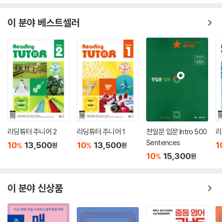
이 분야 베스트셀러
리딩튜터 주니어 2
리딩튜터 주니어 1
천일문 입문 Intro 500
리
Sentences
10
13,500
10
13,500
1
%
%
원
원
10
15,300
%
원
이 분야 신상품