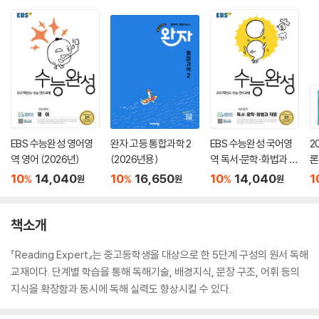
EBS 수능완성 영어영
완자 고등 통합과학 2
EBS 수능완성 국어영
2
역 영어 (2026년)
(2026년용)
역 독서·문학·화법과 작
론
문 (2026년)
(
10
14,040
10
16,650
10
14,040
1
%
%
%
원
원
원
책소개
『Reading Expert』는 중고등학생을 대상으로 한 5단계 구성의 원서 독해
교재이다. 단계별 학습을 통해 독해기술, 배경지식, 문장 구조, 어휘 등의
지식을 확장함과 동시에 독해 실력도 향상시킬 수 있다.