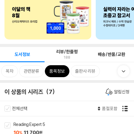
리뷰/한줄평
도서정보
배송/반품/교환
188
목차
관련분류
품목정보
출판사 리뷰
이 상품의 시리즈
7
알림신청
전체선택
품절포함
Reading Expert 5
10
11,700
%
원