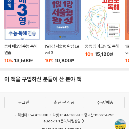
중학 매3영 수능 독해
1일1강 서술형 완성 Le
중등 영어 고난도 독해
1
연습
vel 3
ve
10
15,120
%
원
10
13,500
10
10,800
1
%
%
원
원
이 책을 구입하신 분들이 산 분야 책
로그인
최근 본 상품
주문/배송
고객센터 1544-3800
티켓 1544-6399
중고샵 1566-4295
eBook 1:1문의/채팅상담