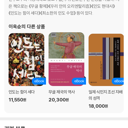
은 책으로는 《무굴 황제》《우리 안의 오리엔탈리즘》《인도 현대사》
《인도는 힘이 세다》《최소한의 인도 수업》 등이 있다.
이옥순
의 다른 상품
인도는 힘이 세다
무굴 제국의 역사
일제 식민지 조선 지배
의 성격
11,550
20,300
원
원
18,000
원