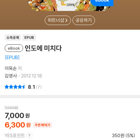
파트너샵
공유하기
소득공제
EPUB
인도에 미치다
eBook
EPUB
이옥순
저
김영사
2012.12.18.
8.1
7
7,000
원
7,000
6,300
쿠폰혜택가
YES포인트
350원 (5%)