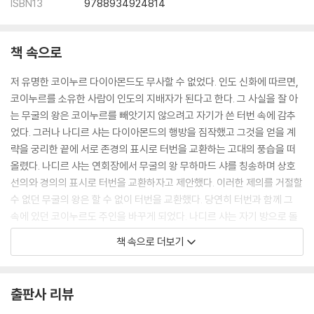
ISBN13
9788934924814
책 속으로
저 유명한 코이누르 다이아몬드도 무사할 수 없었다. 인도 신화에 따르면,
코이누르를 소유한 사람이 인도의 지배자가 된다고 한다. 그 사실을 잘 아
는 무굴의 왕은 코이누르를 빼앗기지 않으려고 자기가 쓴 터번 속에 감추
었다. 그러나 나디르 샤는 다이아몬드의 행방을 짐작했고 그것을 얻을 계
략을 궁리한 끝에 서로 존경의 표시로 터번을 교환하는 고대의 풍습을 떠
올렸다. 나디르 샤는 연회장에서 무굴의 왕 무하마드 샤를 칭송하며 상호
선의와 경의의 표시로 터번을 교환하자고 제안했다. 이러한 제의를 거절할
수 없던 무굴의 왕은 할 수 없이 터번을 교환했다. 당연히 터번과 함께 그
속에 있던 코이누르도 주인을 바꾸게 되었다. 나디르 샤는 자기 방으로 돌
아와 교환한 무하마드 샤의 터번을 풀었다. 그 속에서 커다란 다이아몬드
책 속으로 더보기
가 굴러 나왔다. "오, 훌륭한 빛의 산이여!" 다이아몬드를 본 나디르 샤는
이렇게 부르짖었다. 그 후 그 다이아몬드는 나디르 샤의 외침대로 코이누
르(빛의 산)라고 불리게 되었다.
출판사 리뷰
--- p.103