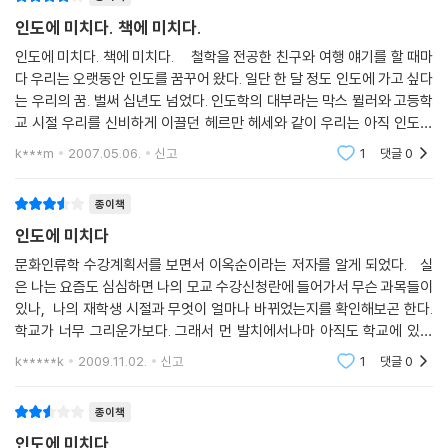
현과 현장 그리고 신라의 혜초가 얻은 불법은 한국 불교에 지대한 공헌을
인도에 미치다. 책에 미치다.
했으며, 19~20세기 유럽 여성들은 사랑하는 남성을 찾아 인도로 향했다.
특히 유럽 여성과 간디가 주고받은 500여 통의 편지는 후세에 사랑이냐
인도에 미치다. 책에 미치다. 철학을 전공한 친구와 여행 얘기를 할 때마
진리추구냐의 물음을 던져주기도 했다. 또한 전설적인 록밴드 비틀스를 시
다 우리는 오랫동안 인도를 꿈꾸어 왔다. 일단 한 달 정도 인도에 가고 싶다
는 우리의 꿈. 벌써 십년도 넘었다. 인도학의 대부라는 막스 뮐러와 고등학
작으로 영혼의 자유를 찾아 인도에 온 오늘날의 유사히피 등 수많은 사람
교 시절 우리를 신비하게 이끌던 헤르만 헤세와 같이 우리는 아직 인도에
들이 자신만의 황금을 찾기 위해 인도에 왔으며, 그들이 남긴 발자국은 인
가지 못했다. 그러다 이 책 '인도에 미치다'를 보았다. 책을 만난지 이틀여.
도의 역사가 되었다.
k***m
2007.05.06.
신고
1
댓글
0
잘
'황금'이 몰고 온 약탈과 수난의 역사
종이책
인도에 미치다
21세기인 오늘날, 금은 인도 최고의 유동성 자산이다. 인도는 해마다 세계
문화인류학 수강계획서를 보면서 이옥순이라는 저자를 알게 되었다. 실
금의 20~30퍼센트를 사들인다. 2001년에는 840톤을 소비했고 2005
은 나는 요즘도 심심하면 나의 모교 수강신청란에 들어가서 무슨 과목들이
년에는 850톤을 사들였다. 무굴 제국을 여행한 유럽의 한 여행가는 농촌
있나, 나의 재학생 시절과 무엇이 얼마나 바뀌었는지를 확인해보곤 한다.
여성이 금 목걸이를 하고 들판으로 일하러 나가는 모습을 보고 놀라움을
학교가 너무 그리운가보다. 그래서 먼 발치에서나마 아직도 학교에 있는
금치 못했다. 무굴의 부자들이 음식을 은그릇과 금으로 만든 그릇에 담아
복받은 사람들을 부러워하면서 그네들의 생활에 무한한 호기심을 가지
k*****k
2009.11.02.
신고
1
댓글
0
먹는 장면도 목격했다.
고 있다. 그나마
고대로부터 지금까지 이와 같은 거대한 규모의 부를 소유하고 있는 인도는
종이책
그 때문에 이민족을 유혹하고 침입과 정복을 부르는 불행한 역사를 반복해
인도에 미치다