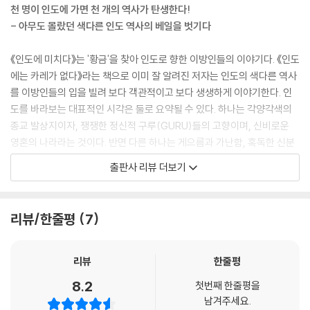
천 명이 인도에 가면 천 개의 역사가 탄생한다!
- 아무도 몰랐던 색다른 인도 역사의 베일을 벗기다
바스코 다 가마 일행은 자모린에게 그들이 가져온 선물을 주었다. 그러나
금과 은을 좋아하는 자모린에게 가마 일행이 내놓은 선물은 빨간 모자, 꿀
《인도에 미치다》는 '황금'을 찾아 인도로 향한 이방인들의 이야기다. 《인도
병, 구리로 만든 대야, 산호 목걸이 등 하찮은 것들이었다. "가난한 상인도
에는 카레가 없다》라는 책으로 이미 잘 알려진 저자는 인도의 색다른 역사
그보다 나은 선물을 바칠 것이다!" 포르투갈인이 가져온 선물을 알고는 모
를 이방인들의 입을 빌려 보다 객관적이고 보다 생생하게 이야기한다. 인
두 실망했다. 어떤 이는 그런 선물을 가져온 포르투갈인의 행동을 왕에 대
도를 바라보는 대표적인 시각은 둘로 요약될 수 있다. 하나는 각양각색의
한 모욕으로 여겼다. 중국의 과학과 문명에 대해 글을 쓴 조지프 니덤은 "동
종교 발상지이자, 쟁쟁한 정신적 구루(GURU)들의 고향이며, 신비로운
양과 서양의 격차는 1498년에 이루어진 바스코 다 가마의 첫 캘리컷 방문
영혼의 나라라는 것이다. 반면 다른 하나는 게으름과 가난함, 혹독한 신분
으로 여실히 증명되었다. 그는 옷감, 모자, 설탕, 오일 등의 여러 가지 물건
제도 등으로 인해 세속적이고 역사의식이 희박한 나라로 얕잡아보는 견해
을 보여주었다. (…) 왕은 그것을 보고 웃음을 터뜨렸다"고 적었다. 캘리컷
출판사 리뷰 더보기
가 있다. 하지만 역사적으로 인도는 화려한 고대 문명의 발상지일 뿐만 아
이 무역으로 부를 누렸음은 부정할 수 없는 사실이었다.
니라 유럽을 유혹하는 황금 자원들이 가득한 나라이기도 하다.
--- p.119
리뷰/한줄평
7
우리나라 최초의 인도사 박사이며, 이 책의 저자인 이옥순은 '명상의 나라,
"미라, 지금 당신 생각을 하고 있다오. 당신이 그립소." 간디가 미라에게 보
가난한 나라 인도'라는 편견을 깨고 인도의 다양한 '황금'에 주목한다. 그동
낸 편지에도 연정에 가까운 감정이 섞여 있었다. 그러나 오래전에 아내에
안 인도는 헤겔의 이야기를 빌어 '역사 없는 인도'라는 오명을 안고 살아왔
리뷰
한줄평
게 알리지 않고 금욕을 선언한 간디에게 아름다운 미라는 '가까이 하기엔
다. 근대 영국 통치 이데올로기로 작용했던 이 말은 기존의 인도사에 대한
8.2
너무 먼 당신'이었다. 간디는 "몸이 없다면 이별이 없을 것"이라며 육체가
첫번째 한줄평을
역사인식을 여실히 보여주는 말이며, 이는 '수동적인 인도인'이란 말과 맥
두 사람이 가까워지는 걸 막는다고 생각했다. 성욕이 강한 사람은 식욕도
남겨주세요.
을 같이하게 되었다. 하지만 저자는 금, 후추, 모슬린 등으로 대변되는 인도