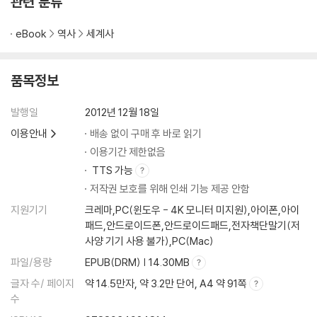
관련 분류
eBook
역사
세계사
품목정보
발행일
2012년 12월 18일
이용안내
배송 없이 구매 후 바로 읽기
이용기간 제한없음
TTS 가능
저작권 보호를 위해 인쇄 기능 제공 안함
지원기기
크레마,PC(윈도우 - 4K 모니터 미지원),아이폰,아이
패드,안드로이드폰,안드로이드패드,전자책단말기(저
사양 기기 사용 불가),PC(Mac)
파일/용량
EPUB(DRM) | 14.30MB
글자 수/ 페이지
약 14.5만자, 약 3.2만 단어, A4 약 91쪽
수