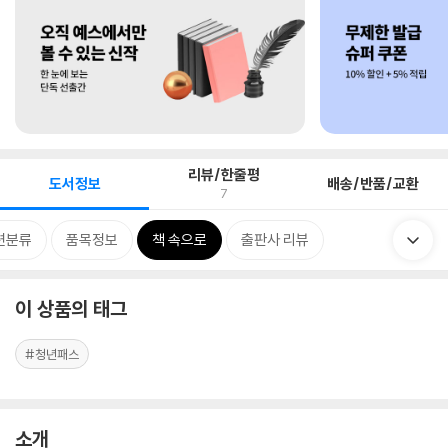
리뷰/한줄평
도서정보
배송/반품/교환
7
련분류
품목정보
책 속으로
출판사 리뷰
이 상품의 태그
#청년패스
소개