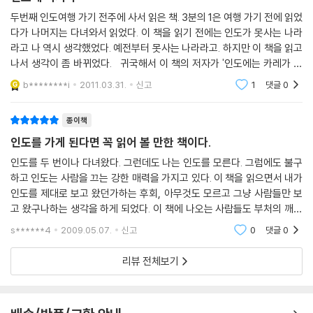
왔다. 그리고 이 책은 이러한 인도의 부에 주목한다. 여기에 등장하는 인물
두번째 인도여행 가기 전주에 사서 읽은 책. 3분의 1은 여행 가기 전에 읽었
들은 기원전 4세기부터 기원후 20세기까지의 인물들이다. 그들 또한 인도
다가 나머지는 다녀와서 읽었다. 이 책을 읽기 전에는 인도가 못사는 나라
의 부에 주목했다. 그리고 황금·다이아몬드·노예·후추 등 인도가 갖고 있는
라고 나 역시 생각했었다. 예전부터 못사는 나라라고. 하지만 이 책을 읽고
자산들은 인도에 끊임없는 약탈의 역사를 선사했다. 이 책을 읽는 독자들
나서 생각이 좀 바뀌었다. 귀국해서 이 책의 저자가 '인도에는 카레가 없
은 등장인물과 함께 인도로 여행을 떠나면서 인도가 갖고 있던 부의 규모
다' 저자와 같다는 것을 알고 놀랐다. 문체가 꽤 달랐기 때문이다. 전에도
b********i
2011.03.31.
신고
1
댓글
0
에 대해, 그들에게 남은 상처뿐인 역사에 대해 알게 될 것이다.
종이책
인도를 가게 된다면 꼭 읽어 볼 만한 책이다.
인도를 두 번이나 다녀왔다. 그런데도 나는 인도를 모른다. 그럼에도 불구
하고 인도는 사람을 끄는 강한 매력을 가지고 있다. 이 책을 읽으면서 내가
인도를 제대로 보고 왔던가하는 후회, 아무것도 모르고 그냥 사람들만 보
고 왔구나하는 생각을 하게 되었다. 이 책에 나오는 사람들도 부처의 깨달
음을 얻으러 갔건, 약탈이었건, 선교였건 간에 물질적으로도 정신적으로
s******4
2009.05.07.
신고
0
댓글
0
도 캐내면 캐
리뷰 전체보기