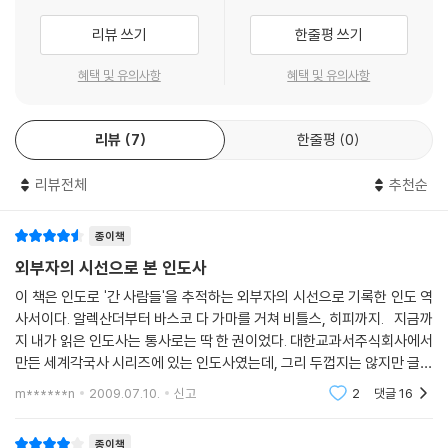
강하다고 말한 간디는 금욕에 도움이 되는 음식을 찾는 생활에 익숙했다.
의 물질문명과 진리, 사랑, 자유로 대변되는 정신문명이 유럽사에 어떤 영
간디에게 '원초적 본능'의 억제는 해탈의 필수조건인 동시에 정치활동의
리뷰 쓰기
한줄평 쓰기
향을 미쳤으며, 유럽인의 탐욕이 불러온 끊임없는 전쟁의 과정에서 인도인
에너지로 돌려 쓸 영적 에너지의 획득과 같았다.
의 치열한 항쟁과 질긴 생명력을 보여줌으로써 기존의 인도사와는 다른 능
혜택 및 유의사항
혜택 및 유의사항
--- p.198
동적이고 주체적인 인도의 역사를 여실히 보여준다.
리뷰
7
한줄평
0
인도에 미친 사람들, 그들은 왜 인도로 갔을까?
- 후추에서 금, 진리에서 자유까지. 인도의 매력에 빠지다
리뷰전체
추천순
우리가 그동안 알았던 '명상의 나라' 인도와는 다르게 과거 인도는 화려한
물질과 정신문명의 보고이자 유혹의 공간이었다. 알렉산드로스 대왕을 비
종이책
롯하여 다양한 서역의 지배자들은 인도에 숨겨진 '황금'을 찾기 위해 인도
외부자의 시선으로 본 인도사
에 갔다. 가즈니의 마흐무드, 무슬림의 지배자 티무르와 페르시아의 황제
이 책은 인도로 '간 사람들'을 추적하는 외부자의 시선으로 기록한 인도 역
나디르 샤, 무굴제국의 황제 바부르 등 아시아에서 내로라하는 최고의 황
사서이다. 알렉산더부터 바스코 다 가마를 거쳐 비틀스, 히피까지. 지금까
제들은 모두 인도의 황금에 눈이 멀었다. 또한 바스코 다 가마와 동인도 회
지 내가 읽은 인도사는 통사로는 딱 한 권이었다. 대한교과서주식회사에서
사가 찾았던 후추와 모슬린은 유럽의 경제와 문화를 크게 뒤흔든 사건이기
만든 세계각국사 시리즈에 있는 인도사였는데, 그리 두껍지는 않지만 글씨
도 했다.
가 작고 빡빡하며, 결정적으로 화보가 흑백이었다. 즉, 쉬 질리게 만드는 요
m******n
2009.07.10.
신고
2
댓글
16
소를
인도에는 이러한 물질적 황금뿐 아니라 정신적 황금도 가득 존재했다. 법
종이책