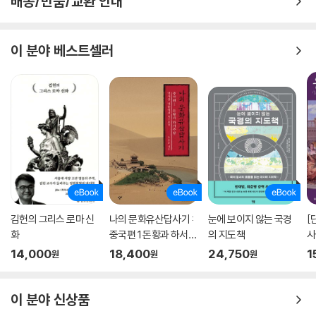
배송/반품/교환 안내
이 분야 베스트셀러
김헌의 그리스 로마 신
나의 문화유산답사기 :
눈에 보이지 않는 국경
[
화
중국편 1 돈황과 하서주
의 지도책
사
랑
14,000
18,400
24,750
1
원
원
원
이 분야 신상품