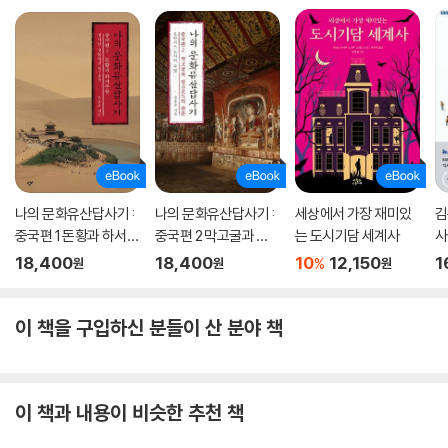
나의 문화유산답사기 :
나의 문화유산답사기 :
세상에서 가장 재미있
김
중국편 1 돈황과 하서주
중국편 2 막고굴과 실
는 도시기담 세계사
사
랑
크로드의 관문
18,400
18,400
10
12,150
1
%
원
원
원
이 책을 구입하신 분들이 산 분야 책
이 책과 내용이 비슷한 추천 책