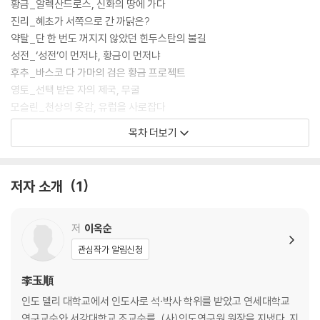
황금_알렉산드로스, 신화의 땅에 가다
진리_혜초가 서쪽으로 간 까닭은?
약탈_단 한 번도 꺼지지 않았던 힌두스탄의 불길
성전_‘성전’이 먼저냐, 황금이 먼저냐
후추_바스코 다 가마의 검은 황금 프로젝트
영토_선택 받은 자의 제국, 무굴
모슬린_천상의 옷감, 유럽을 사로잡다
구원_영국 여성 선교사의 두 가지 시선
목차 더보기
사랑_국경을 초월한 세기의 스캔들
자유_비틀스, 인도를 노래하다
저자 소개
1
에필로그｜새로운 인도가 열린다
저
이옥순
관심작가 알림신청
李玉順
인도 델리 대학교에서 인도사로 석·박사 학위를 받았고 연세대학교
연구교수와 서강대학교 조교수를, (사)인도연구원 원장을 지냈다. 지