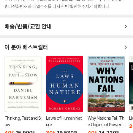
휴대전화번호와 메일주소를 다시 한번 확인해주시기 바랍니다.
배송/반품/교환 안내
이 분야 베스트셀러
Thinking, Fast and Sl
Laws of Human Nat
Why Nations Fail: Th
Li
ow
ure
e Origins of Power,
2
Prosperity, and Pov
40
15,900
30
19,530
40
14,220
%
%
%
원
원
원