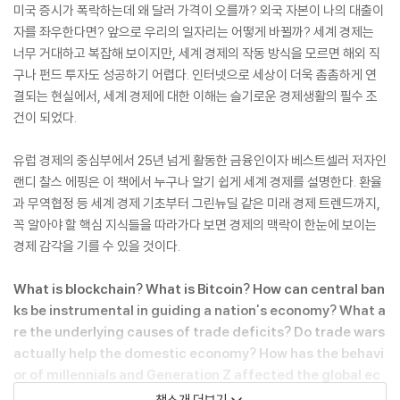
미국 증시가 폭락하는데 왜 달러 가격이 오를까? 외국 자본이 나의 대출이
자를 좌우한다면? 앞으로 우리의 일자리는 어떻게 바뀔까? 세계 경제는
너무 거대하고 복잡해 보이지만, 세계 경제의 작동 방식을 모르면 해외 직
구나 펀드 투자도 성공하기 어렵다. 인터넷으로 세상이 더욱 촘촘하게 연
결되는 현실에서, 세계 경제에 대한 이해는 슬기로운 경제생활의 필수 조
건이 되었다.
유럽 경제의 중심부에서 25년 넘게 활동한 금융인이자 베스트셀러 저자인
랜디 찰스 에핑은 이 책에서 누구나 알기 쉽게 세계 경제를 설명한다. 환율
과 무역협정 등 세계 경제 기초부터 그린뉴딜 같은 미래 경제 트렌드까지,
꼭 알아야 할 핵심 지식들을 따라가다 보면 경제의 맥락이 한눈에 보이는
경제 감각을 기를 수 있을 것이다.
What is blockchain? What is Bitcoin? How can central ban
ks be instrumental in guiding a nation's economy? What a
re the underlying causes of trade deficits? Do trade wars
actually help the domestic economy? How has the behavi
or of millennials and Generation Z affected the global ec
onomy? Find out all this and more in this definitive guide
책소개 더보기