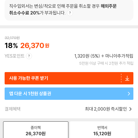
직수입외서는 변심/착오로 인해 주문을 취소할 경우
해외주문
취소수수료 20%
가 부과됩니다.
32,170
원
18
26,370
YES포인트
1,320원 (5%)
마니아추가적립
5만원 이상 구매 시 2천원 추가 적립
사용 가능한 쿠폰 받기
앱 다운 시 1천원 상품권
결제혜택
최대 2,000원 즉시할인
종이책
번역서
26,370
원
15,120
원