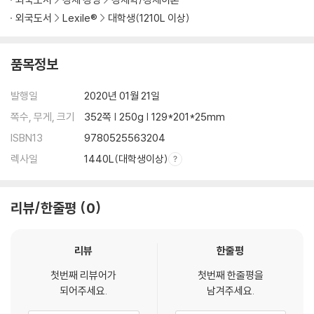
25. What Is the Future for the European Union and the Other Fr
외국도서
Lexile®
대학생(1210L 이상)
ee-Trade Areas? 153
26. Sharp Power: How Countries Use Economic Power to Achi
eve Global Clout 160
품목정보
27. Sharing the Wealth: How Do Charities, Private Enterprise, a
nd NGOs Promote Economic Development? 165
발행일
2020년 01월 21일
28. Corruption and Tax Evasion: How Does Money Laundering
쪽수, 무게, 크기
352쪽 | 250g | 129*201*25mm
Work? 171
ISBN13
9780525563204
29. The Dark Web and Other Black Markets: How Big Is the Illeg
렉사일
1440L(대학생이상)
al Economy? 179
30. How Is Climate Change Transforming the Global Econom
y? 184
리뷰/한줄평
0
31. Economics vs. the Environment: Is It a Zero-Sum Game? 19
0
32. What Are the Alternatives to Capitalism? 196
리뷰
한줄평
33. Are Trade Unions Becoming Obsolete in the Twenty-First
첫번째 리뷰어가
첫번째 한줄평을
Century? 202
되어주세요.
남겨주세요.
34. Health Care: Ways That Work 207
35. How Is the Behavior of Millennials and Other Generations C