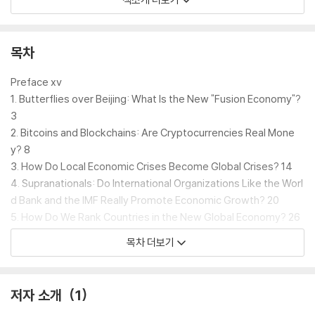
to the world economy.
As the global economic landscape shifts at an increasing rate,
목차
it's more important than ever that citizens understand the buil
ding blocks of the new world economy. In this lively guide, Ran
Preface xv
dy Charles Epping cuts through the jargon to explain the funda
1. Butterflies over Beijing: What Is the New "Fusion Economy"?
mentals. In thirty-six engaging chapters, Epping lays bare eve
3
rything from NGOs and nonprofits to AI and data mining. With
2. Bitcoins and Blockchains: Are Cryptocurrencies Real Mone
a comprehensive glossary and absolutely no graphs, The New
y? 8
World Economy: A Beginner's Guide is essential reading for an
3. How Do Local Economic Crises Become Global Crises? 14
yone who wants to understand what is going on in the world a
4. Supranationals: Do International Organizations Like the Worl
round them. This timely book is a vital resource for today's ch
d Bank and the IMF Really Promote Economic Growth? 20
aotic world.
5. How Do We Rank Countries in the New Global Economy? 26
6. Can Trade Wars Destroy the World Economy? 35
목차 더보기
7. Brexit and Border Walls: Does Economic Isolation Make Econ
omic Sense? 42
8. Does Immigration Take Our Jobs Away? 47
저자 소개
1
9. How Do Populist Leaders Use Our Economic Illiteracy to Gai