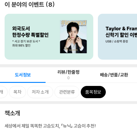
이 분야의 이벤트
8
리뷰/한줄평
도서정보
배송/반품/교환
0
개
목차
저자 소개
관련분류
품목정보
책소개
세상에서 제일 똑똑한 고슴도치, 「뉴닉」 고슴이 추천!