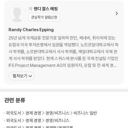
n Power? 52
10. Globalization-Problem or Solution? 57
저
랜디 찰스 에핑
11. Inflation vs. Deflation 64
관심작가 알림신청
12. What Is Currency Manipulation? 70
13. The Fear of Investing: Is It Keeping Us Poor? 76
Randy Charles Epping
14. Comparing Investments in the New World Economy 86
25년 넘게 국제금융 전문가로 일하며 런던, 제네바, 취리히에 있는
15. Income Inequality: Is It Inevitable? 93
유럽과 미국 투자은행에서 임원을 역임했다. 노트르담대학교에서 학
16. What Is Hot Money? 102
사 학위를, 소르본대학교에서 석사 학위를, 예일대학교에서 국제 관
17. Barbarians at the Gate? Private Equity Investors, Venture C
계 석사 학위를 받았다. 현재 스위스에 본사를 둔 국제 컨설팅 기업인
apitalists, and High-Frequency Traders 107
IFS Project Management AG의 임원이자, 유럽 및 전 세계 경제
18. The Twenty-First-Century Company 113
협력 증진을 위한 중앙유럽재단(Central Europe Foundation)의
펼쳐보기
19. How Is the Digital Economy Transforming the World? 119
회장을 맡고 있다. 그의 대표적인 베스트셀러인 『초보자를 위한 세계
20. What Is the Internet of Things? 126
경제 안내서(A Beginner’s Guide to the World Economy)』는
21. Is Data the New Gold? 130
22. How Are Robots and Artificial Intelligence Transforming th
관련 분류
e World Economy? 136
23. What Is the Sharing Economy? 143
외국도서
경제 경영
경영/비즈니스
비즈니스 일반
24. BRICS and Beyond: How Emerging Markets Are Becoming t
외국도서
경제 경영
경영/비즈니스
he New Powerhouses of the World Economy 148
외국도서
경제 경영
경제학/경제이론