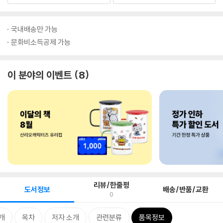
국내배송만 가능
문화비소득공제 가능
이 분야의 이벤트
8
리뷰/한줄평
도서정보
배송/반품/교환
0
개
목차
저자 소개
관련분류
품목정보