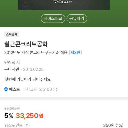
사이즈비교
공유하기
소득공제
철근콘크리트공학
2012년도 개정 콘크리트구조기준 적용
제3판
민창식
저
구미서관
2013.02.25.
첫번째 리뷰어가 되어주세요
베스트
대학교재 top100 1주
35,000
원
5
33,250
YES포인트
350원 (1%)