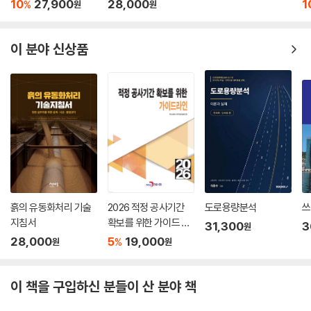
10
27,900
28,000
1
%
원
원
이 분야 신상품
흙의 유동화처리 기술
2026 적정 공사기간
도로용량분석
쓰
지침서
확보를 위한 가이드 라
31,300
3
원
인
28,000
5
19,000
%
원
원
이 책을 구입하신 분들이 산 분야 책