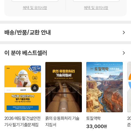
혜택 및 유의사항
혜택 및 유의사항
배송/반품/교환 안내
이 분야 베스트셀러
2026 에듀윌 건설안전
흙의 유동화처리 기술
토질역학
2
기사 필기 기출문제집
지침서
준
33,000
원