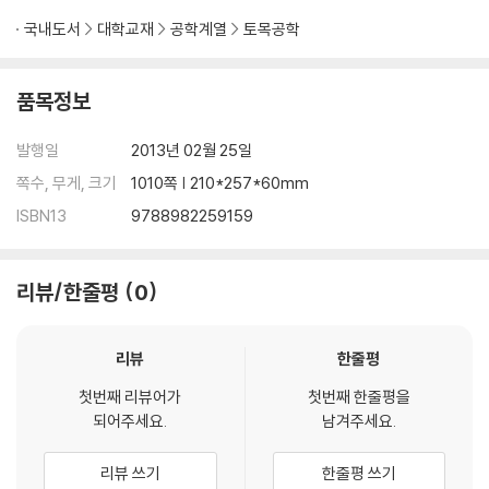
국내도서
대학교재
공학계열
토목공학
품목정보
발행일
2013년 02월 25일
쪽수, 무게, 크기
1010쪽 | 210*257*60mm
ISBN13
9788982259159
리뷰/한줄평
0
리뷰
한줄평
첫번째 리뷰어가
첫번째 한줄평을
되어주세요.
남겨주세요.
리뷰 쓰기
한줄평 쓰기