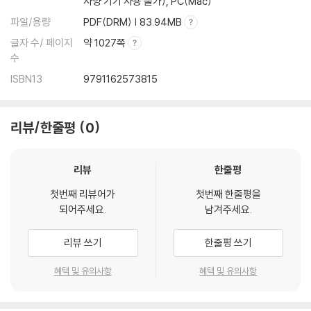
사양 기기 사용 불가), PC(Mac)
파일/용량
PDF(DRM) | 83.94MB
글자 수/ 페이지
약 1027쪽
수
ISBN13
9791162573815
리뷰/한줄평
0
리뷰
한줄평
첫번째 리뷰어가
첫번째 한줄평을
되어주세요.
남겨주세요.
리뷰 쓰기
한줄평 쓰기
혜택 및 유의사항
혜택 및 유의사항