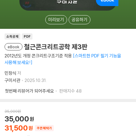
미리보기
공유하기
소득공제
PDF
철근콘크리트공학 제3판
eBook
2012년도 개정 콘크리트구조기준 적용
스마트한 PDF 필기 기능을
사용해 보세요!
민창식
저
구미서관
2025.10.31.
첫번째 리뷰어가 되어주세요
판매지수
48
35,000
원
35,000
31,500
쿠폰혜택가