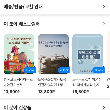
배송/반품/교환 안내
이 분야 베스트셀러
한 권으로 정리하는 소
토목구조설계와 토목
토목구조 설계 이론 정
건
방안전 기본서
안전기술의 기초부터
리: 핵심 개념과 설계 절
2
이해까지
차
13,800
13,800
16,800
원
원
원
이 분야 신상품