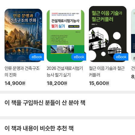
인류 문명과 건축구조
2026 건설재료시험기
철근 이음 기술과 철근
건
의 진화
능사 필기 실기
커플러
8
14,900
18,200
15,600
원
원
원
이 책을 구입하신 분들이 산 분야 책
이 책과 내용이 비슷한 추천 책