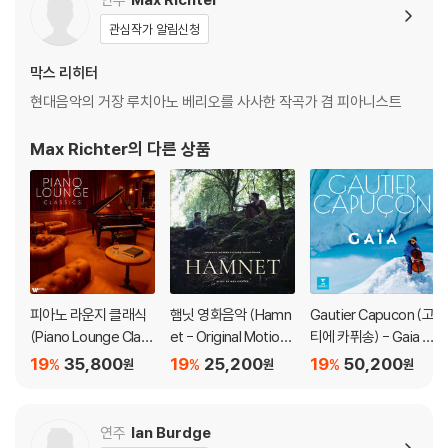
2) LP는 잦은 배송 과정에서 재킷에 손상이 발생할 가능성이 높고 재판매
관심작가 알림신청
가 어려우므로 신중한 구매를 부탁드립니다.
막스 리히터
현대음악의 거장 루치아노 베리오를 사사한 작곡가 겸 피아니스트
Max Richter
의 다른 상품
피아노 라운지 클래식
햄닛 영화음악 (Hamn
Gautier Capucon (고
(Piano Lounge Clas
et - Original Motion
티에 카퓌송) - Gaia [L
sics) [LP]
Picture Soundtrack
P]
19
35,800
19
25,200
19
50,200
%
%
%
원
원
원
Music by Max Richte
r)
연주
Ian Burdge