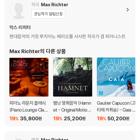
3) 디스크에 미세한 잔 흠집이 남아있거나 인쇄 면이 깨끗하지 않은 경우
작곡
Max Richter
가 있으며, 이는 상품의 불량이 아닙니다. 단, 재생에 이상이 있는 경우에는
관심작가 알림신청
불량으로 인한 반품/교환이 가능합니다
막스 리히터
※ 컬러 디스크
현대음악의 거장 루치아노 베리오를 사사한 작곡가 겸 피아니스트
아래에 해당하는 경우는 불량이 아니므로 개봉 후 반품/교환이 불가합니
다.
Max Richter
의 다른 상품
1) 컬러 디스크는 웹 이미지와 실제 색상이 차이가 날 수 있습니다.
2) 컬러 디스크의 특성상 제작 공정시 앨범마다 색상 차이가 나는 경우도
있습니다.
3) 컬러 디스크는 제작 과정에서 다른 색상 염료가 섞여 얼룩과 번짐, 반점
등이 발생할 수 있습니다.
※ 반품/교환 안내
피아노 라운지 클래식
햄닛 영화음악 (Hamn
Gautier Capucon (고
1) 불량으로 인한 반품/교환 요청 시에는 불량 확인을 위해 개봉 시의 동영
(Piano Lounge Clas
et - Original Motion
티에 카퓌송) - Gaia [L
상을 요청할 수 있으며, 동영상이 없는 경우 반품/교환이 제한될 수 있습니
sics) [LP]
Picture Soundtrack
P]
19
35,800
19
25,200
19
50,200
%
%
%
원
원
원
다.
Music by Max Richte
관련 사진과 동영상 및 재생 기기 모델명을 첨부하여 첨부하여 고객센터에
r)
문의 바랍니다.
연주
Max Richter