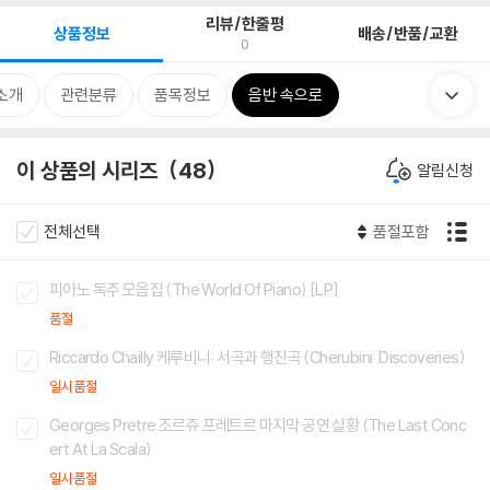
리뷰/한줄평
상품정보
배송/반품/교환
0
소개
관련분류
품목정보
음반 속으로
이 상품의 시리즈
48
알림신청
전체선택
품절포함
피아노 독주 모음집 (The World Of Piano) [LP]
품절
Riccardo Chailly 케루비니: 서곡과 행진곡 (Cherubini: Discoveries)
일시품절
Georges Pretre 조르쥬 프레트르 마지막 공연 실황 (The Last Conc
ert At La Scala)
일시품절