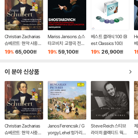
Christian Zacharias
Mariss Jansons 쇼스
베스트 클래식 100 (B
He
슈베르트: 현악 사중주
타코비치: 교향곡 전곡,
est Classics 100)
베
전곡 외 (Schubert: C
재즈 모음곡, 협주곡 (S
e
19
65,000
19
59,100
19
26,900
1
%
%
%
원
원
원
omplete String Quar
hostakovich : The C
ni
tets, Trout Quintet
omplete Symphoni
& String Trios)
es, Cello Concertos
이 분야 신상품
& Piano Concertos)
Christian Zacharias
Janos Ferencsik / G
Steve Reich 스티브
체
슈베르트: 현악 사중주
yorgy Lehel 헝가리
라이히 콜렉티드 웍스
파