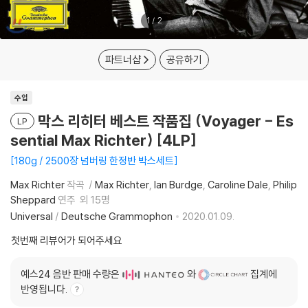
1
/
2
파트너샵
공유하기
수입
막스 리히터 베스트 작품집 (Voyager - Es
LP
sential Max Richter) [4LP]
180g / 2500장 넘버링 한정반 박스세트
Max Richter
작곡
Max Richter
Ian Burdge
Caroline Dale
Philip
Sheppard
연주
외 15명
Universal
/
Deutsche Grammophon
2020.01.09.
첫번째 리뷰어가 되어주세요
예스24 음반 판매 수량은
와
집계에
반영됩니다.