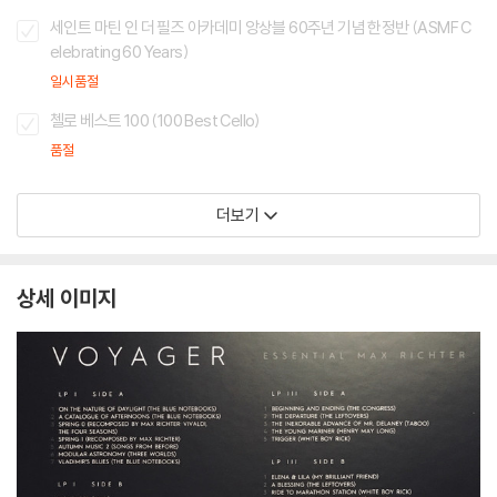
세인트 마틴 인 더 필즈 아카데미 앙상블 60주년 기념 한정반 (ASMF C
elebrating 60 Years)
일시품절
첼로 베스트 100 (100 Best Cello)
품절
더보기
상세 이미지