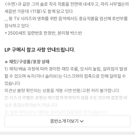
<수면>과 같은 그의 솔로 작곡 작품을 전면에 내세우고, 마리 사무엘슨의
새음반 가운데 <11월>도 함께 담고 있다.
,
,
등 TV 시리즈와 영화를 위한 음악에서도 중요작품을 엄선해 후반부를
장식하고 있다.
* 2500세트 일련번호 한정반, 분리형 박스반
LP 구매시 참고 사항 안내드립니다.
※ 재킷/구성품/포장 상태
1) 제작/배송 과정에 따라 경미한 재킷 주름, 모서리 눌림, 갈라짐이 발생
할 수 있으며 속지(이너 슬리브)는 디스크와의 접촉으로 인해 갈라질 수
있습니다.
외관상 불량 확인되는 상품을 개봉 시엔 반품/교환 처리 불가합니다.
2) 디스크 라벨은 공정상 매끄럽게 부착되지 않을 수도 있으며 겉포장 비
닐은 품질보증대상이 아닙니다.
3) 일본 제작 LP는 대부분 겉비닐이 밀봉되어 있지 않습니다.
4) 디지털 다운로드 코드는 본사에서 공지 없이 증정 종료될 수 있습니다.
음반소개 더보기
※ 재생 불량