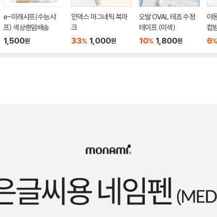
e-미래샤프(수능샤
인덱스 마그네틱 북마
오발 OVAL 테쵸 수정
야
프) 색상랜덤배송
크
테이프 (미색)
컵받
1,500
33
1,000
10
1,800
6
%
%
원
원
원