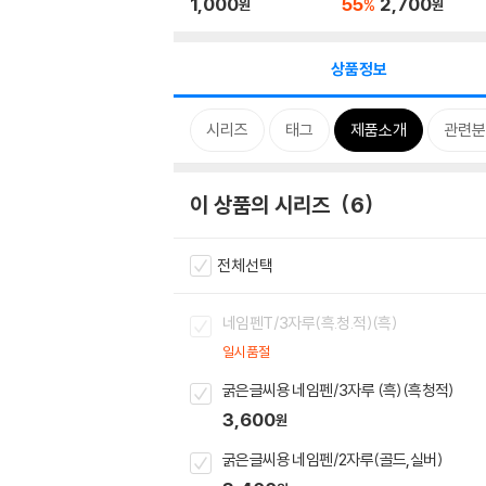
1,000
55
2,700
%
원
원
상품정보
시리즈
태그
제품소개
관련분
이 상품의 시리즈
6
전체선택
네임펜T/3자루(흑.청.적)(흑)
일시품절
굵은글씨용 네임펜/3자루 (흑)(흑청적)
3,600
원
굵은글씨용 네임펜/2자루(골드,실버)