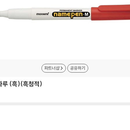
파트너샵
공유하기
루 (흑)(흑청적)