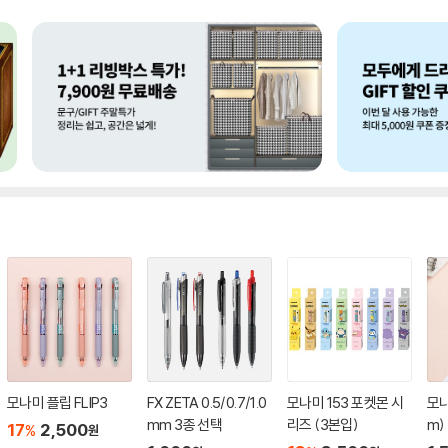
모나미 플립 FLIP3
FX ZETA 0.5/0.7/1.0
모나미 153 포켓몬 시
모나
mm 3종 선택
리즈 (3본입)
m)
17
2,500
%
원