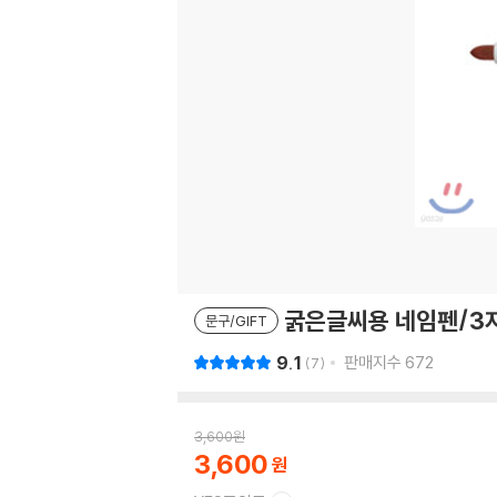
굵은글씨용 네임펜/3자
문구/GIFT
9.1
판매지수
672
7
3,600
원
3,600