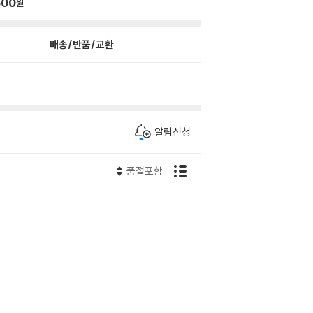
500
원
배송/반품/교환
알림신청
품절포함