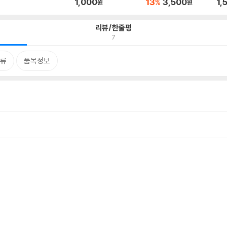
1,000
13
3,500
1,
%
원
원
리뷰/한줄평
7
류
품목정보