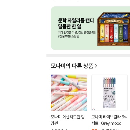
모나미
의 다른 상품
모나미 에센티트윈 형
모나미 라이브칼라 6색
광펜
세트_Grey mood