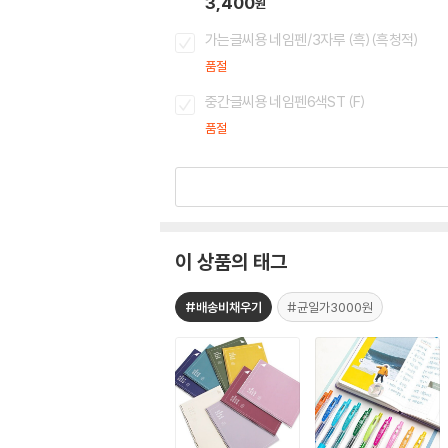
3,400
원
가는글씨용 네임펜/3자루 (흑)(흑청적)
품절
중간글씨용 네임펜6색ST (F)
품절
이 상품의 태그
#배송비채우기
#균일가3000원