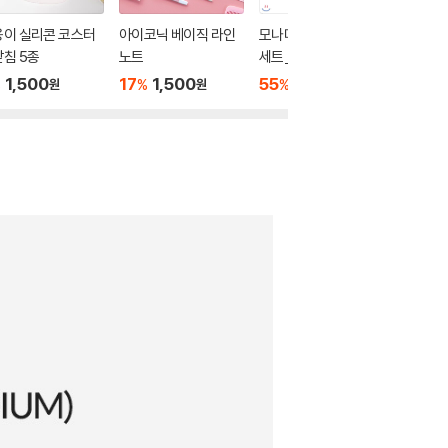
옹이 실리콘 코스터
아이코닉 베이직 라인
모나미 라이브칼라 6색
1000 
침 5종
노트
세트_Grey mood
중성지 연
랜덤발송
1,500
17
1,500
55
2,700
1,000
%
%
%
원
원
원