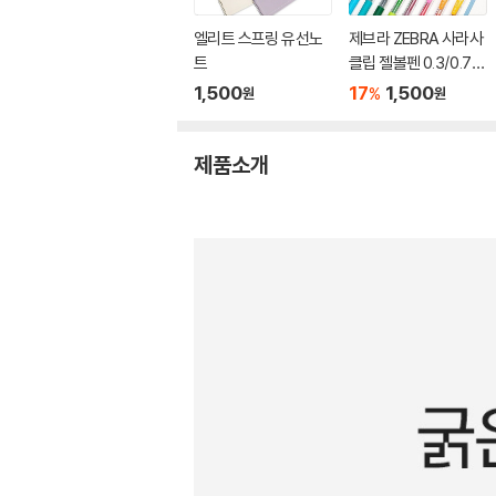
엘리트 스프링 유선노
제브라 ZEBRA 사라사
트
클립 젤볼펜 0.3/0.7m
m
1,500
17
1,500
%
원
원
제품소개