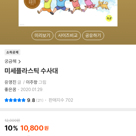
미리보기
사이즈비교
공유하기
소득공제
궁금해
미세플라스틱 수사대
유영진
글
이주항
그림
좋은꿈
2020.01.29.
9.8
판매지수
702
21
12,000
원
10
10,800