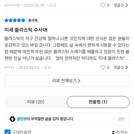
을 연구하고 있다고 해요그러니 우리는 우리가 할 수 있는 수준에서 미세
o*****0
2020.02.16.
신고
0
댓글
0
플라스틱 줄이기에
종이책
미세 플라스틱 수사대
플라스틱이 지구 건강에 얼마나 나쁜 것인지에 대한 인식은 많은 분들이
공감하고 있는 바일 겁니다. 그럼에도 삶 속에서 편하게 사용할 수 있다는
점 때문에 여전히 우린 많은 플라스틱 쓰레기를 배출하고 있음이 또한 불
편한 진실 아닌가 싶습니다. 얼마 전까지만 하더라도 ‘미세 플라스틱’ 문
제는 그리 심각하게 인식하지 못했음이 사실입니다. 그런데, 이 ‘미세 플라
h***r
2020.02.13.
신고
0
댓글
0
스틱’ 문
리뷰 전체보기
리뷰
20
한줄평
1
클린봇
이 부적절한 글을 감지 중입니다.
설정
구매한줄평
추천순