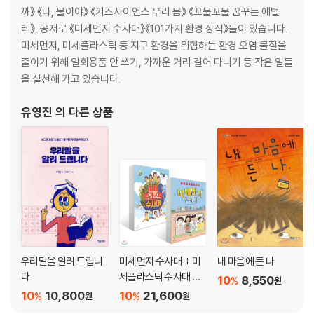
까》 《나, 물이야》 《키즈사이언스 우리 몸》 《꼬물꼬물 꿈꾸는 애벌
레》, 공저로 《미세먼지 수사대》《101가지 환경 상식》들이 있습니다.
미세먼지, 미세플라스틱 등 지구 환경을 위협하는 환경 오염 물질을
줄이기 위해 일회용품 안 쓰기, 가까운 거리 걸어 다니기 등 작은 일들
을 실천해 가고 있습니다.
유영진
의 다른 상품
우리말을 알려 드립니
미세먼지 수사대 + 미
내 마음에 든 나
다
세플라스틱 수사대 세
10
8,550
%
원
트
10
10,800
10
21,600
%
%
원
원