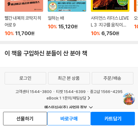
빨간 내복의 코딱지 히
일하는 배
사이언스 리더스 LEVE
오
어로 9
L 3 : 지구를 움직이는
10
15,120
1
%
원
화산 활동
10
11,700
10
6,750
%
%
원
원
이 책을 구입하신 분들이 산 분야 책
로그인
최근 본 상품
주문/배송
고객센터 1544-3800
티켓 1544-6399
중고샵 1566-4295
eBook 1:1문의/채팅상담
예스이십사(주) 사업자 정보
이용약관
개인정보처리방침
청소년보호정책
선물하기
바로구매
카트담기
PC버전
회사소개
거래처관계자께
도서홍보
광고
Copyright © YES24 Corp. All Rights Reserved.