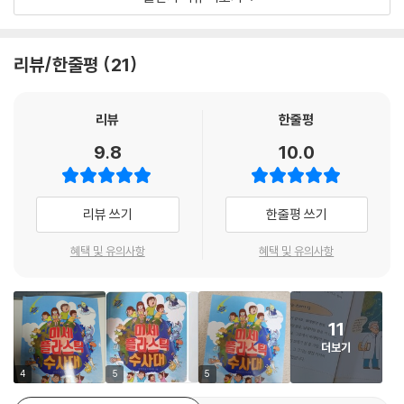
플라스틱 시대에 어린이들이 무엇을 실천할 수 있을지 함께 찾아 보는 책
이다.
리뷰/한줄평
21
미세플라스틱의 피해
인류의 편의를 위해 만들어진 플라스틱. 그 플라스틱이 이제는 지구의 생
리뷰
한줄평
명체를 위협하고 있다. 유엔환경계획(WWF)에 따르면 270종 이상의 야
9.8
10.0
생 생물이 미세플라스틱으로 인해 피해를 보고 있다고 한다. 영국 해변에
죽은 채 떠내려 온 향유고래 뱃속에서 100kg의 쓰레기가 발견되었다. 일
회용 컵이나 비닐봉지, 그물 등 각종 플라스틱 쓰레기들이었다. 지금처럼
리뷰 쓰기
한줄평 쓰기
인류가 플라스틱을 소비한다면 2050년에는 바다에 물고기보다 플라스틱
이 더 많을 것이라고 한다. 플라스틱이 암석이나 돌, 모래 등 자연물과 엉켜
혜택 및 유의사항
혜택 및 유의사항
새로운 플라스틱 암석이 만들어질 수도 있다고 한다. 지금도 돌멩이처럼
생긴 플라스틱 자갈이 발견되고 있다. 미래 세대에 건강한 지구를 물려주
기 위해 이제는 ‘굿바이 플라스틱’을 외칠 때이다.
11
더보기
4
5
5