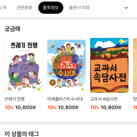
소개
관련분류
품목정보
출판사 리뷰
궁금해
쓰레기 전쟁
미세플라스틱 수사대
교과서 속담사전
맛
10
10,800
10
10,800
10
10,800
1
%
%
%
원
원
원
이 상품의 태그