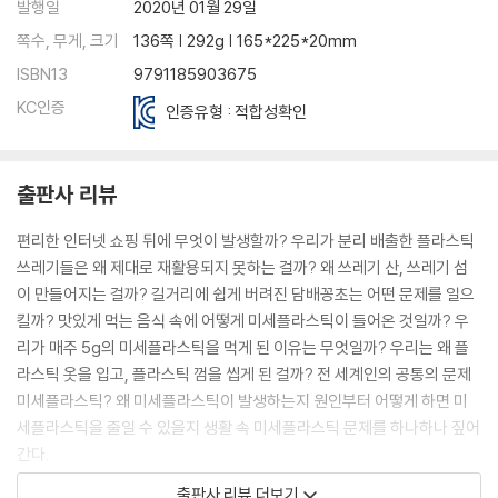
발행일
2020년 01월 29일
쪽수, 무게, 크기
136쪽 | 292g | 165*225*20mm
ISBN13
9791185903675
KC인증
인증유형 : 적합성확인
출판사 리뷰
편리한 인터넷 쇼핑 뒤에 무엇이 발생할까? 우리가 분리 배출한 플라스틱
쓰레기들은 왜 제대로 재활용되지 못하는 걸까? 왜 쓰레기 산, 쓰레기 섬
이 만들어지는 걸까? 길거리에 쉽게 버려진 담배꽁초는 어떤 문제를 일으
킬까? 맛있게 먹는 음식 속에 어떻게 미세플라스틱이 들어온 것일까? 우
리가 매주 5g의 미세플라스틱을 먹게 된 이유는 무엇일까? 우리는 왜 플
라스틱 옷을 입고, 플라스틱 껌을 씹게 된 걸까? 전 세계인의 공통의 문제
미세플라스틱? 왜 미세플라스틱이 발생하는지 원인부터 어떻게 하면 미
세플라스틱을 줄일 수 있을지 생활 속 미세플라스틱 문제를 하나하나 짚어
간다.
출판사 리뷰 더보기