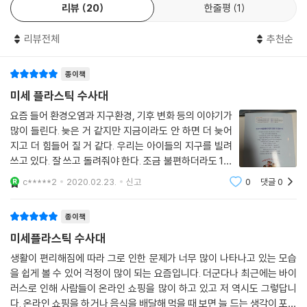
리뷰
20
한줄평
1
리뷰전체
추천순
종이책
미세 플라스틱 수사대
요즘 들어 환경오염과 지구환경, 기후 변화 등의 이야기가
많이 들린다. 늦은 거 같지만 지금이라도 안 하면 더 늦어
지고 더 힘들어 질 거 같다. 우리는 아이들의 지구를 빌려
쓰고 있다. 잘 쓰고 돌려줘야 한다. 조금 불편하더라도 1회
용 사용을 줄이자. 장바구니 들고 다니고 보온병 들고 다
c*****2
2020.02.23.
신고
0
댓글
0
니자. 아픈 지구를 살리는데 동참합시가. 미세 플라스틱
의 문제점을 찾아내고 줄
종이책
미세플라스틱 수사대
생활이 편리해짐에 따라 그로 인한 문제가 너무 많이 나타나고 있는 모습
을 쉽게 볼 수 있어 걱정이 많이 되는 요즘입니다. 더군다나 최근에는 바이
러스로 인해 사람들이 온라인 쇼핑을 많이 하고 있고 저 역시도 그렇답니
다. 온라인 쇼핑을 하거나 음식을 배달해 먹을 때 보면 늘 드는 생각이 포장