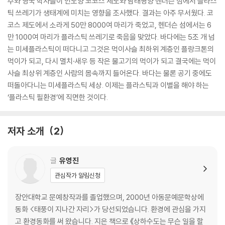
주와 영국 학자들이 인도양 코코스 제도와 남태평양 헨더슨 섬에서 플라스
틱 쓰레기가 생태계에 미치는 영향을 조사했다. 결과는 아주 무서웠다. 코
코스 제도에서 소라게 50만 8000여 마리가 죽었고, 헨더슨 섬에서는 6
만 1000여 마리가 플라스틱 쓰레기로 죽음을 맞았다. 바다에는 5조 개 넘
는 미세플라스틱이 떠다니고 그것은 먹이사슬 최하위 계층인 플랑크톤의
먹이가 되고, 다시 멸치·새우 등 작은 물고기의 먹이가 되고 결국에는 먹이
사슬 최상위 계층인 사람의 몸속까지 들어온다. 바다는 물론 공기 중에도
떠돌아다니는 미세플라스틱 세상. 이제는 플라스틱과 이별을 해야 하는
‘플라스틱 필환경’에 직면한 것이다.
저자 소개
2
글
유영진
관심작가 알림신청
장안대학교 문예창작과를 졸업했으며, 2000년 아동문예문학상에
동화 <태풍이 지나간 자리>가 당선되었습니다. 환경에 관심을 가지
고 환경동화를 써 왔습니다. 지은 책으로 《상하수도는 무슨 일을 할