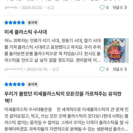
용기에 대한 것이고요. 분리수거를 한다고 하지만 구입하자마자 버려지는
d****h
2020.02.22.
신고
0
댓글
0
포장재들과 용
종이책
미세 플라스틱 수사대
어느 과학자는 인류가 석기 시대, 청동기 시대, 철기 시대
를 거쳐 플라스틱 시대라고 표현했다고 하지요. 우리 주위
를 돌아보면 온통 플라스틱으로 꽉 차있습니다. 한시도 플
라스틱을 안쓰고 살 날이 없을 정도지요. 편리함에 이미
익숙해져 있어서 쓰지 않을수도 없고... 플라스틱으로 인
c*******1
2020.02.19.
신고
0
댓글
0
한 문제가 심각한 것을 알고 있으면서도 줄이려는 노력은
많이 부족해보입니다. 제가 소개할 책은
종이책
우리가 몰랐던 미세플라스틱의 모든것을 가르쳐주는 유익한
책!!
미세플라스틱 수사대좋은꿈 전 세계적으로 미세플라스틱이 큰 문제 인
것 같아요입고, 먹고, 쓰는 모든 곳에 플라스틱이 있다보니현대 사회는 플
라스틱 없이는 움직일 수 없어요 그래서 우리는 더욱더 플라스틱을 잘 사
용해야하겠죠 과학자들이 자연적으로 분해될 수 있는 생분해성 플라스틱