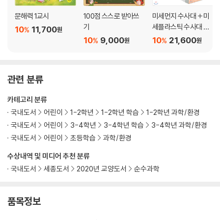
문해력 1교시
100점 스스로 받아쓰
미세먼지 수사대 + 미
기
세플라스틱 수사대 세
10
11,700
%
원
트
10
9,000
10
21,600
%
%
원
원
관련 분류
카테고리 분류
국내도서
어린이
1-2학년
1-2학년 학습
1-2학년 과학/환경
국내도서
어린이
3-4학년
3-4학년 학습
3-4학년 과학/환경
국내도서
어린이
초등학습
과학/환경
수상내역 및 미디어 추천 분류
국내도서
세종도서
2020년 교양도서
순수과학
품목정보