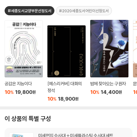
#세종도서교양부문선정도서
#2020세종도서어린이선정도서
공감은 지능이다
[예스리커버] 대화의
밤에 찾아오는 구원자
문
정석
10
19,800
10
14,400
1
%
%
원
원
10
18,900
%
원
이 상품의 특별 구성
미세먼지 수사대 + 미세플라스틱 수사대 세트