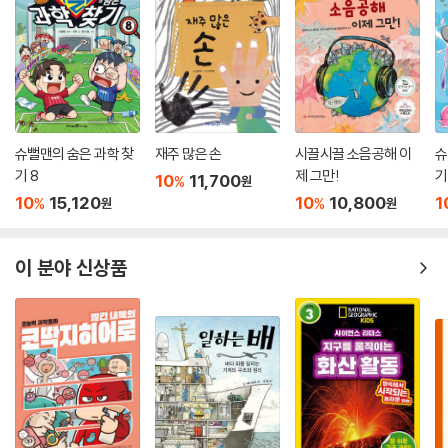
슈뻘맨의 숨은 과학 찾
재주 많은 손
시끌시끌 소음공해 이
슈
기 8
제 그만!
기
10
11,700
%
원
10
15,120
10
10,800
1
%
%
원
원
이 분야 신상품