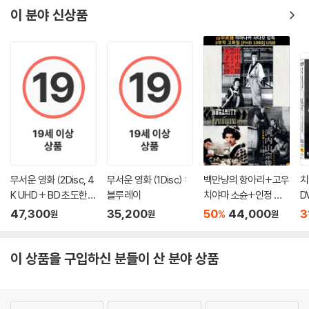
이 분야 신상품
무서운 영화 (2Disc, 4
무서운 영화 (1Disc) :
백만냥의 항아리+고우
치
K UHD + BD 초도한정
블루레이
치야마 소슌+인정 종
D
슬립케이스) : 블루레
이풍선 FHD USB
47,300
35,200
50
44,000
3
%
원
원
원
이
이 상품을 구입하신 분들이 산 분야 상품