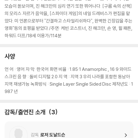
모습이 돋보이며, 진 해크만의 심리 연기 또한 뛰어나다. [구름 속의 산책]
의 모리스 자르가 음악을, [스파이더 게임]의 네일 드레비스가 편집을 맡
았다. 미 언론으로부터 "간결하고 스타일리쉬하다", 완벽한 긴장감을 주는
영화"등의 호평을 받았다./주연: 케빈 코스트너, 진 해크만, 숀 영, 윌 패튼,
하워드 더프/18세 이용가/114분
사양
언 어 : 영어 자 막 :한국어 화면 비율 : 1.85:1 Anamorphic , 16:9 와이드
스크린 음 향 : 돌비 디지털 2.0 지 역 : 지역 3 우리 나라를 포함한 동남아
지역 재생가능 녹화방식 : Single Layer Single Sided Disc 제작년도 : 1
987 년
감독/출연진 소개
3
감독
로저 도날드슨