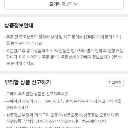
놓으려는 브라이스를 스캇이 말리고, 그는 소련 스파이가 수잔을 살해한
줄거리 더보기
걸로 꾸미자고 한다. 얼떨결에 동의한 브라이스는 본의 아니게 스캇이 하
는대로 끌려가는 꼴이 된다. 그 와중에 국방부에서는 소문에만 있는 '유
리'라는 소련 첩자를 색출하는 수사가 벌어지는데...
상품정보안내
- Interative Menu(대화형 메뉴)
주문 전 중고상품의 정확한 상태 및 재고 문의는 [판매자에게 문의하기]
- Scene Selections(장면선택)
를 통해 문의해 주세요.
- Multiple Language Subtitles(다국적 대사 자막)
주문완료 후 중고상품의 취소 및 반품은 판매자와 별도 협의 후 진행 가능
- Theatrical Trailer(극장용 예고편)
합니다. 마이페이지 > 주문내역 > 주문상세 > 판매자 정보보기 > 연락처
로 문의해 주세요.
부적합 상품 신고하기
신고하기
구매에 부적합한 상품은 신고해주세요.
구매하신 상품의 상태, 배송, 취소 및 반품 문의는 판매자 묻고 답하기를
이용해주세요.
상품정보 부정확(카테고리 오등록/상품오등록/상품정보 오등록/기타
허위등록) 부적합 상품(청소년 유해물품/기타 법규위반 상품)