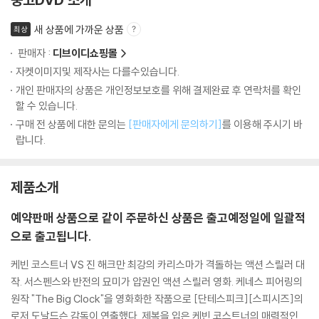
새 상품에 가까운 상품
최상
판매자 :
디브이디쇼핑몰
자켓이미지및 제작사는 다를수있습니다.
개인 판매자의 상품은 개인정보보호를 위해 결제완료 후 연락처를 확인
할 수 있습니다.
구매 전 상품에 대한 문의는
[판매자에게 문의하기]
를 이용해 주시기 바
랍니다.
제품소개
예약판매 상품으로 같이 주문하신 상품은 출고예정일에 일괄적
으로 출고됩니다.
케빈 코스트너 VS 진 해크만 최강의 카리스마가 격돌하는 액션 스릴러 대
작. 서스펜스와 반전의 묘미가 압권인 액션 스릴러 영화. 케네스 피어링의
원작 "The Big Clock"을 영화화한 작품으로 [단테스피크][스피시즈]의
로저 도날드슨 감독이 연출했다. 제복을 입은 케빈 코스트너의 매력적인