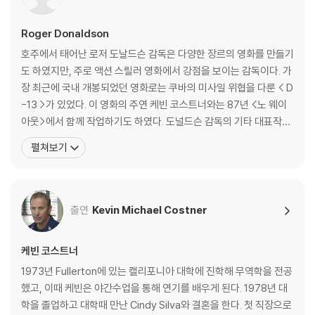
Roger Donaldson
호주에서 태어난 로저 도날드슨 감독은 다양한 장르의 영화를 만들기
도 하였지만, 주로 액션 스릴러 영화에서 강점을 보이는 감독이다. 가
장 최근에 국내 개봉되었던 영화로는 쿠바의 미사일 위협을 다룬 < D
-13 >가 있었다. 이 영화의 주연 케빈 코스트너와는 87년 <노 웨이
아웃>에서 함께 작업하기도 하였다. 도널드슨 감독의 기타 대표작은
피어스 브로스넌과 린다 해밀턴이 주연한 <단테스 피크>, 벤 킹슬리
펼쳐보기
경, 알프레드 몰리나 등이 주연한 <스피시즈>, 알렉 볼드윈과 킴 베
이싱어가 주연한 <겟어웨이>, 윌리엄 데포, 매리 엘리자베스 마스트
란토니오가 주연한 <화이트 샌드>, <
출연
Kevin Michael Costner
케빈 코스트너
1973년 Fullerton에 있는 캘리포니아 대학에 진학해 무역학을 전공
했고, 이때 케빈은 야간수업을 통해 연기를 배우게 된다. 1978년 대
학을 졸업하고 대학때 만난 Cindy Silva와 결혼을 한다. 첫 직장으로