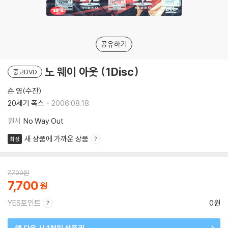
공유하기
노 웨이 아웃 (1Disc)
중고DVD
숀 영(수잔)
20세기 폭스
2006.08.18.
원서
No Way Out
새 상품에 가까운 상품
최상
7,700
원
7,700
YES포인트
0원