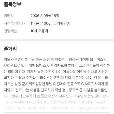
품목정보
발매일
2006년 08월 18일
시간/무게/크기
114분 | 100g | 크기확인중
연령제한
18세 이용가
줄거리
외모와 수완이 뛰어난 해군 소령 톰 파렐은 국방장관 데이빗 브라이스의
보좌관으로 있는 대학 동창 스캇 프리차드의 초대로 고급 관리들이 참석하
는 파티에 간다. 거기서 톰은 수잔 이라는 아름다운 여인을 만나고 사랑에
빠진다. 그러나 수잔과 브라이스는 은밀한 밀회를 즐기는 사이. 한편 브라
이스는 상원 군사위위원장인 두발 의원과의 갈등으로 CIA와도 사이가 좋
지않다. 결국 그는 이들을 견제하기 위한 정보장교로 톰 파렐을 불러들인
다. 국방부에 근무하게 된 톰은 수잔과 자주 만나고 주말 여행도 같이 간다.
그러나 수잔에 다른 남자가 생긴 것을 의심한 브라이스는 상대가 누군지
추궁하다가 그만 수잔이 실족 낙사하는 사건이 벌어진다. 모든 것을 털어