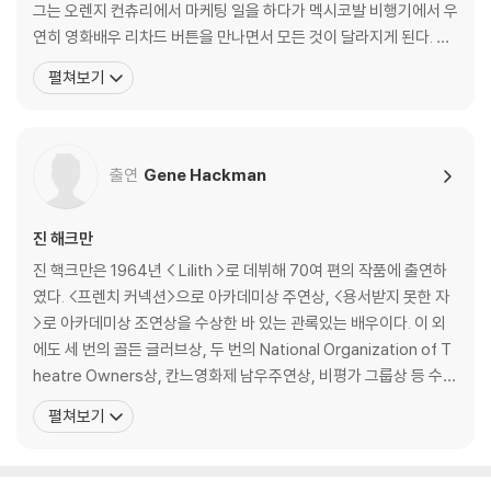
그는 오렌지 컨츄리에서 마케팅 일을 하다가 멕시코발 비행기에서 우
연히 영화배우 리차드 버튼을 만나면서 모든 것이 달라지게 된다. 버
튼은 그에게 그가 정말 원하는 연기를 하라고 충고해 준 것이다. 케빈
펼쳐보기
은 이내 그의 일을 그만두고 할리우드로 이사를 온다. 처음에는 트럭
을 몰다가 고기잡이 뱃일도 하는 등 고생을 하다가 영화를 한편 찍게
되는데, 일종의 소프트 포르노영화
출연
Gene Hackman
진 해크만
진 핵크만은 1964년 < Lilith >로 데뷔해 70여 편의 작품에 출연하
였다. <프렌치 커넥션>으로 아카데미상 주연상, <용서받지 못한 자
>로 아카데미상 조연상을 수상한 바 있는 관록있는 배우이다. 이 외
에도 세 번의 골든 글러브상, 두 번의 National Organization of T
heatre Owners상, 칸느영화제 남우주연상, 비평가 그룹상 등 수많
은 상을 수상했다. 최근에는 2003 골든 글러브 할리우드 외국인 협
펼쳐보기
회로부터 Cecile B. DeMille 상을 수여 받았다. 진 핵크만에게 있어
<런어웨이>는 <야망의 함정>과 <가스실>에 이어 존 그리샴 원작
영