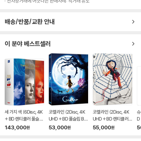
전자상거래에 어긋나는 판매사례: 직거래 유도
배송/반품/교환 안내
이 분야 베스트셀러
세 가지 색 (6Disc, 4K
코렐라인 (2Disc, 4K
코렐라인 (2Disc, 4K
슈
+ BD 렌티큘러 풀슬립
UHD + BD 풀슬립 B T
UHD + BD 렌티큘러
D
트릴로지 박스 한정판)
ype 500장 한정판) :
풀슬립 A Type 700장
판
143,000
53,000
55,000
5
원
원
원
: 블루레이
블루레이
한정판) : 블루레이