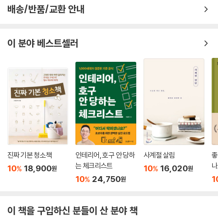
배송/반품/교환 안내
이 분야 베스트셀러
진짜 기본 청소책
인테리어, 호구 안 당하
사계절 살림
좋
는 체크리스트
나
10
18,900
10
16,020
%
%
원
원
10
24,750
1
%
원
이 책을 구입하신 분들이 산 분야 책