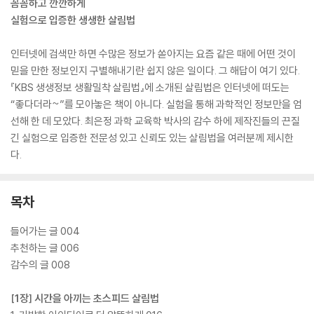
꼼꼼하고 깐깐하게
실험으로 입증한 생생한 살림법
인터넷에 검색만 하면 수많은 정보가 쏟아지는 요즘 같은 때에 어떤 것이
믿을 만한 정보인지 구별해내기란 쉽지 않은 일이다. 그 해답이 여기 있다.
『KBS 생생정보 생활밀착 살림법』에 소개된 살림법은 인터넷에 떠도는
“좋다더라~”를 모아놓은 책이 아니다. 실험을 통해 과학적인 정보만을 엄
선해 한 데 모았다. 최은정 과학 교육학 박사의 감수 하에 제작진들의 끈질
긴 실험으로 입증한 전문성 있고 신뢰도 있는 살림법을 여러분께 제시한
다.
목차
들어가는 글 004
추천하는 글 006
감수의 글 008
[1장] 시간을 아끼는 초스피드 살림법