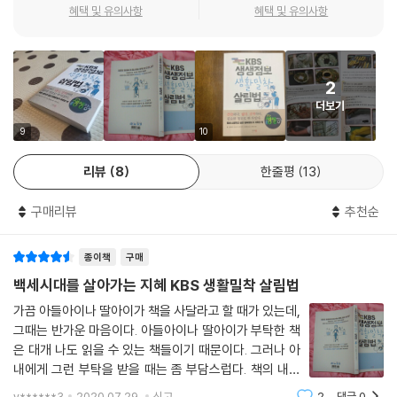
* 플러스 살림법
혜택 및 유의사항
혜택 및 유의사항
딱딱하게 굳은 밥, 이것도 살릴 수 있을까요? 109
아무리 시간과 돈을 아끼고 환경을 지킬 수 있다고 해도 내 생활과 너무 동
방습제로 고춧가루 뭉침 방지하기 151
떨어진 이야기라면 소용이 없을 거예요. 하지만 『KBS 생생정보 생활밀착
버리는 음식으로 알뜰하게 세척하기 179
살림법』에서는 그런 걱정을 할 필요가 없답니다. 밀가루, 식초, 달걀 등 대
2
당신의 눈이 위험하다 229
부분의 가정에 마련되어 있는 제품들을 활용해 누구나 알뜰살뜰하게 살림
더보기
할 수 있는 실용성 200%의 방법을 총망라하여 소개합니다!
9
10
살림 초보에서 살림 고수로 순식간에 레벨업 할 수 있는 비법, 『KBS 생생
리뷰
8
한줄평
13
정보 생활밀착 살림법』에서 지금 바로 만나보세요!
구매리뷰
추천순
종이책
구매
백세시대를 살아가는 지혜 KBS 생활밀착 살림법
가끔 아들아이나 딸아이가 책을 사달라고 할 때가 있는데,
그때는 반가운 마음이다. 아들아이나 딸아이가 부탁한 책
은 대개 나도 읽을 수 있는 책들이기 때문이다. 그러나 아
내에게 그런 부탁을 받을 때는 좀 부담스럽다. 책의 내용
이 나의 취향과는 거리가 먼 것은 물론이고, 대부분 리뷰
y******3
2020.07.29.
신고
2
댓글
0