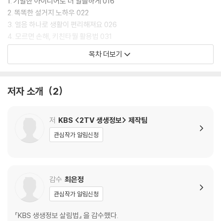
1. 기발한 아이디어로 더 알뜰하게 016
2. 똑똑한 설거지 노하우 022
3. 얼음 하나로 생활이 편리해져요 026
4. 모르면 손해, 키친타월 활용법 031
5. 여름에도 뽀송하게, 여름철 세탁 노하우 036
목차 더보기
6. 더 미루지 마세요! 손쉬운 김치냉장고 청소법 040
7. 흰 옷 다시 살리는 세탁법 044
8. 똑소리 나는 다리미 활용법 048
저자 소개
2
9. 음식이 더 맛있어지는 소소한 꿀팁 052
10. 고기 굽기의 정석 056
11. 채소 껍질, 몸에 양보하세요 060
저
KBS <2TV 생생정보> 제작팀
12. 고기 요리 빠르게 준비하기 065
관심작가 알림신청
13. 해산물 스피드 손질법 068
14. 신문지 200% 활용법 072
15. 어렵지 않아요! 쉽고 빠른 식재료 손질법 076
감수
최은정
[2장] 돈을 절약하는 부자 살림법
관심작가 알림신청
1. 냉장 보관의 정석 082
2. 전자레인지 200% 활용법 086
『KBS 생생정보 살림법』 을 감수했다.