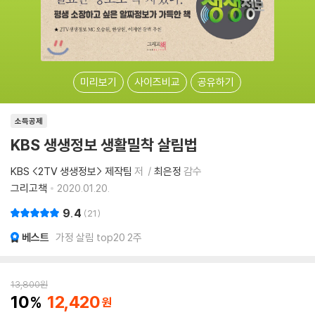
미리보기
사이즈비교
공유하기
소득공제
KBS 생생정보 생활밀착 살림법
KBS <2TV 생생정보> 제작팀
저
최은정
감수
그리고책
2020.01.20.
9.4
21
베스트
가정 살림 top20 2주
13,800
원
10
12,420