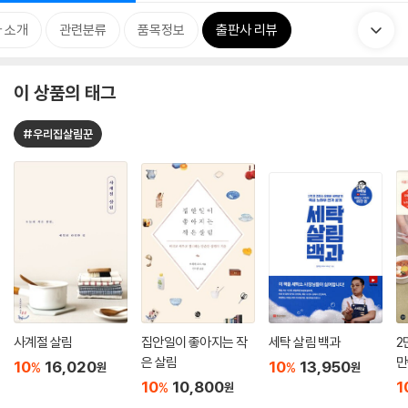
 소개
관련분류
품목정보
출판사 리뷰
이 상품의 태그
#우리집살림꾼
사계절 살림
집안일이 좋아지는 작
세탁 살림 백과
2
은 살림
만
10
16,020
10
13,950
%
%
원
원
10
10,800
1
%
원