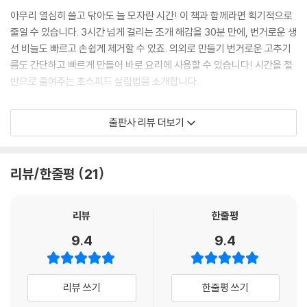
6. 간단한 가전제품 청소법 170
아무리 열심히 쓸고 닦아도 늘 모자란 시간! 이 책과 함께라면 획기적으로
7. 욕실 속 숨은 세균을 잡아라 174
줄일 수 있습니다. 3시간 넘게 걸리는 조개 해감을 30분 만에, 번거로운 생
8. 실내 건조 주의보! 천연 가습기 만들기 180
선 비늘도 빠르고 손쉽게 제거할 수 있죠. 의외로 만들기 번거로운 고추기
9. 케케묵은 찌든 때 벗겨내기 184
름도 간단하고 빠르게 만들어 바로 요리에 사용할 수 있습니다! 시간을 절
10. 얼룩 완벽 제거법 188
반으로 줄여주는 초스피드 살림법을 소개합니다.
[4장] 가족을 지키는 건강 살림법
살림고수라면 시간만이 아니라 돈 절약도 포기할 수 없겠죠! 다양한 재활
출판사 리뷰 더보기
1. 환절기 필수! 여드름 관리법 194
용 방법, 식재료를 상하지 않게 오래 보관하는 법 등 집안에서 할 수 있는
2. 폭염 속 배탈 경보! 식중독 예방법 197
기본적인 절약 방법부터 숨은 돈을 찾아 살림에 보탬이 되는 방법까지. 생
3. 난방용품 사고 주의보 200
활 속에서 찾을 수 있는 기특한 절약 살림법도 아낌없이 알려드려요.
리뷰/한줄평
21
4. 중년 건강의 핵심! 하체 근육 관리법 204
5. 지피지기면 백전백승! 뱃살 타파 비법 208
이제는 ‘필(必)환경’ 시대! 초스피드 살림, 초절약 살림만큼 중요한 것이
6. 여름 극복 쿨팁 212
친환경 살림입니다. 시중에서 판매하는 세제 못지않은, 오히려 더 깨끗하
리뷰
한줄평
7. 겨울 불청객, 독감 주의보 발령! 216
게 세척되는 천연 세제 제조법을 비롯해 친환경적으로 살림할 수 있는 각
9.4
9.4
8. 피부 건강 UP! 살림 능력도 UP! 220
종 방법들을 알아보아요!
9. 겨울철 피부 가뭄 걱정 끝 224
10. 말라가는 내 눈에 활력을! 228
내 삶에 딱! 실용성 200%
리뷰 쓰기
한줄평 쓰기
생활밀착형 살림법