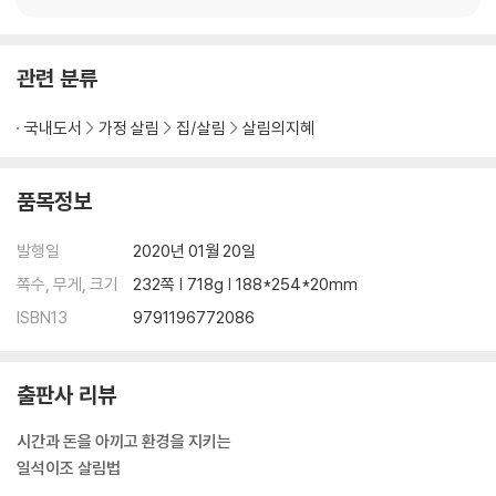
3. 보온과 위생 모두 지키는 방한용품 세탁법 091
4. 안전하고 깔끔하게! 똑똑한 청소법 096
5. 간단하게 새것처럼, 겨울 신발 관리법 100
관련 분류
6. 처치곤란 묵은 음식 맛있게 먹는 법 106
7. 똑소리 나는 냉장고 정리법 110
국내도서
가정 살림
집/살림
살림의지혜
8. 알뜰살뜰 채소 오래 보관하는 법 115
9. 식중독 주의보! 상한 음식 판별법 122
10. 여러분 모두 부자 되세요! 126
품목정보
11. 알뜰 꿀팁! 포장재 재활용 노하우 130
12. 물건 수명 늘리는 법 133
발행일
2020년 01월 20일
13. 버리는 물건도 다시보자! 재활용 꿀팁 136
쪽수, 무게, 크기
232쪽 | 718g | 188*254*20mm
14. 우리가 몰랐던 공짜 140
ISBN13
9791196772086
[3장] 지구를 살리는 친환경 살림법
1. 주방용품 뽀득뽀득 살균 세척법 146
출판사 리뷰
2. 코팅 조리도구가 우리집을 위협한다 154
3. 여름철 주방 세균 퇴치법 158
시간과 돈을 아끼고 환경을 지키는
4. 집안 악취 제거법 162
일석이조 살림법
5. 안전제일! 생활 화학제품 안전 사용법 166