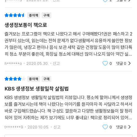
를 쓰기가 힘든 책들이다. 아내는 수예, 꽃꽂이, 생활정보
등을 부탁하는데, 그런 책을 무슨 재
종이책
구매
생생정보통이 책으로
즐겨보는 프로그램이 책으로 나왔다고 해서 구매해봤다1권은 패스하고 2
권부터 샀는데, 읽는데는 전혀 문제가 없다생활에서 유용하게 쓸만한 정보
가 많은데, 냉장고 편이나 음식 보관 세탁 같은 건정말 도움이 많이 됐다특
히 청소 부분이 좋은데, 화장실 청소에 대해선 많이 나오지 않아 약간 실망
그래도 꽤 유익해서 두고두고 보기 좋은 책올 칼라판인데 다만 목차가 너
h******o
2020.05.30.
신고
0
댓글
0
무 작아 잘 안 보
종이책
구매
KBS 생생정보 생활밀착 살림법
KBS 생생정보 생활밀착 살림법의 리뷰입니다. 평소에 할머니께서 생생정
보를 즐겨보시는데 책이 나왔다는 이야기를 듣자마자 꼭 사달라고 하셔서
바로 구입해드렸습니다. 책 구성도 깔끔하고 다양한 생활정보들이 잘 정리
되어 있어 자취하는 제가 보기에도 너무 좋네요! 책으로 정리되어 있어서
필요할 때 바로바로 찾아 보기도 쉽습니다! 생활 꿀팁이 필요하신 분들께
t*******9
2020.10.05.
신고
0
댓글
0
추천합니다~