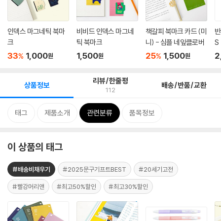
인덱스 마그네틱 북마
비비드 인덱스 마그네
책갈피 북마크 카드 (미
반
크
틱 북마크
니) - 심플 네잎클로버
S
33
1,000
1,500
25
1,500
2
%
%
원
원
원
리뷰/한줄평
상품정보
배송/반품/교환
112
태그
제품소개
관련분류
품목정보
이 상품의 태그
#배송비채우기
#2025문구기프트BEST
#20세기고전
#빨강머리앤
#최고50%할인
#최고30%할인