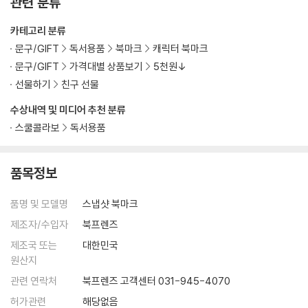
관련 분류
카테고리 분류
문구/GIFT
독서용품
북마크
캐릭터 북마크
문구/GIFT
가격대별 상품보기
5천원↓
선물하기
친구 선물
수상내역 및 미디어 추천 분류
스쿨콜라보
독서용품
품목정보
품명 및 모델명
스냅샷 북마크
제조자/수입자
북프렌즈
제조국 또는
대한민국
원산지
관련 연락처
북프렌즈 고객센터 031-945-4070
허가관련
해당없음