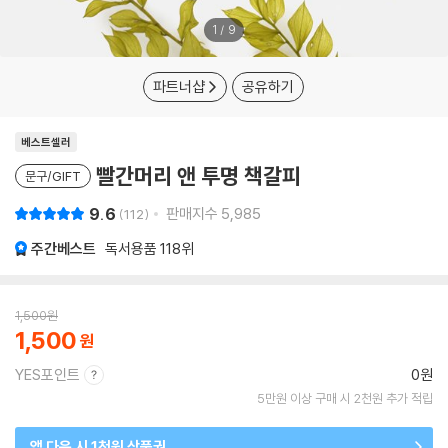
1
/
9
파트너샵
공유하기
베스트셀러
빨간머리 앤 투명 책갈피
문구/GIFT
9.6
판매지수
5,985
112
주간베스트
독서용품
118위
1,500
원
1,500
YES포인트
0원
5만원 이상 구매 시 2천원 추가 적립
앱 다운 시 1천원 상품권