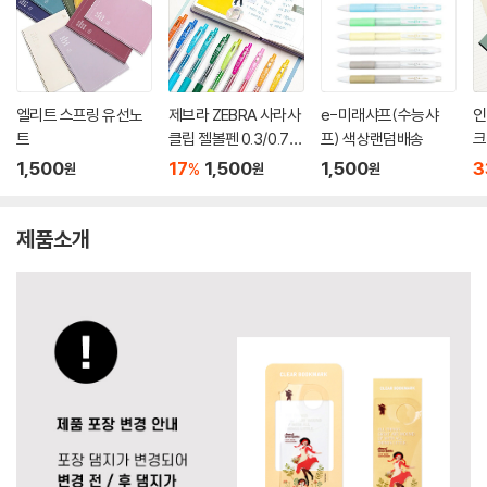
엘리트 스프링 유선노
제브라 ZEBRA 사라사
e-미래샤프(수능샤
인
트
클립 젤볼펜 0.3/0.7m
프) 색상랜덤배송
크
m
1,500
17
1,500
1,500
3
%
원
원
원
제품소개