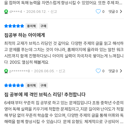
을 접하며 독해 능력을 자연스럽게 향상시킬 수 있었어요. 또한 주제 파악,
세부 내용 이해, 추론 문제 등 단계별 문제 구성이 체계적이라 독해 전략을
d****4
2026.06.12.
신고
0
댓글
0
익히는 데 도
종이책
구매
집공부 하는 아이에게
최적의 교재가 브릭스 리딩인 것 같아요. 다양한 주제의 글을 읽고 해석하
고 문제를 푸는데 그치는 것이 아니라, 홈페이지에 올라와 있는 알찬 워크
시트까지 함께 진행하다보니 아이의 실력이 차곡차곡 쌓이는게 느껴집니
다. 200도 열심히 해볼게요.
p********8
2026.06.05.
신고
0
댓글
0
종이책
구매
집 공부에 제 격인 브릭스 리딩! 추천합니다
6세때 부터 꾸준히 집 공부로 하고 있는 문제집입니다.초등 중학년 수준의
영어 독해 실력을 키우기에 적합한 문제집이고,지문 길이와 난이도가 적절
해 부담 없이 꾸준히 학습할 수 있으며, 다양한 주제의 글을 통해 어휘와 독
해력을 함께 향상시킬 수 있습니다. 문제 유형도 체계적으로 구성되어 있
어 학교 영어 공부나 자기주도 학습 교재로 활용하기 좋습니다. 추천합니