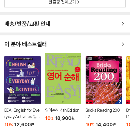
한줄평 전체보기
배송/반품/교환 안내
이 분야 베스트셀러
EEA : English for Eve
영어순해 4th Edition
Bricks Reading 200
B
ryday Activities 일상
L2
L1
10
18,900
%
원
표현 낭독편
10
12,600
10
14,400
1
%
%
원
원