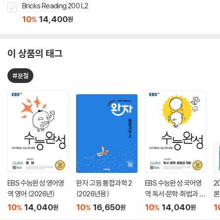
Bricks Reading 200 L2
10
14,400
%
원
이 상품의 태그
#분철
EBS 수능완성 영어영
완자 고등 통합과학 2
EBS 수능완성 국어영
2
역 영어 (2026년)
(2026년용)
역 독서·문학·화법과 작
론
문 (2026년)
(
10
14,040
10
16,650
10
14,040
1
%
%
%
원
원
원