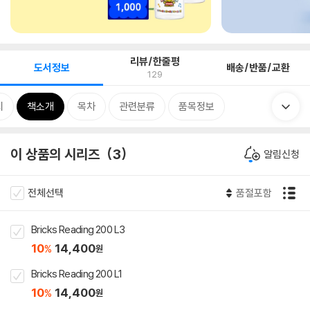
리뷰/한줄평
도서정보
배송/반품/교환
129
지
책소개
목차
관련분류
품목정보
이 상품의 시리즈
3
알림신청
전체선택
품절포함
Bricks Reading 200 L3
10
14,400
%
원
Bricks Reading 200 L1
10
14,400
%
원