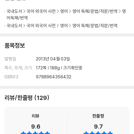
· Endangered Animals
Unit 07 Goodbye, Animals? Let's Hope Not!
국내도서
국어 외국어 사전
영어
영어 독해/문법/작문/번역
영
Unit A Warming World
어독해/번역
국내도서
국어 외국어 사전
영어
영어 독해/문법/작문/번역
· Math Everywhere
Unit 09 Math Is the Right Path!
Unit 10 Math Monster!
품목정보
· Matryoshka
발행일
2013년 04월 03일
Unit 11 The Never-Ending Doll inside a Doll
쪽수, 무게, 크기
172쪽 | 188g | 크기확인중
Unit 12 Which Team Made the Best Doll?
ISBN13
9788964356432
· Cinderella Stories
Unit13 Cinderella Times Two!
리뷰/한줄평
129
Unit 14 Happily Ever After
· Space
리뷰
한줄평
Unit 15 Space Life!
9.6
9.7
Unit 16 It's a Space Race!