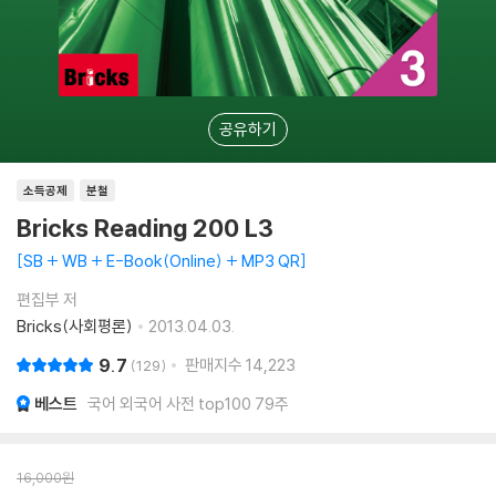
공유하기
소득공제
분철
Bricks Reading 200 L3
SB + WB + E-Book(Online) + MP3 QR
편집부 저
Bricks(사회평론)
2013.04.03.
9.7
판매지수
14,223
129
베스트
국어 외국어 사전 top100 79주
16,000
원