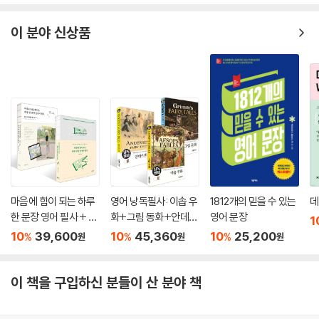
이 분야 신상품
마음에 힘이 되는 하루
영어 낭독필사: 이솝 우
1812개의 믿을 수 있는
데
한 문장 영어 필사 + 마
화+그림 동화+안데르
영어 문장
1
음이 단단해지는 하루
센 동화 세트
10
39,600
10
45,360
10
25,200
%
%
%
원
원
원
한 문장 일본어 필사 세
트
이 책을 구입하신 분들이 산 분야 책