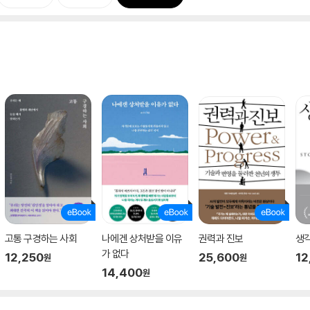
고통 구경하는 사회
나에겐 상처받을 이유
권력과 진보
생각
가 없다
12,250
25,600
12
원
원
14,400
원