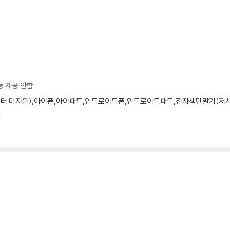
능 제공 안함
모니터 미지원),아이폰,아이패드,안드로이드폰,안드로이드패드,전자책단말기(저사양 