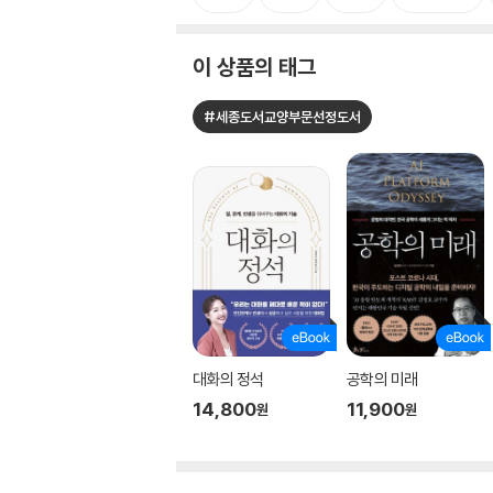
이 상품의 태그
#세종도서교양부문선정도서
대화의 정석
공학의 미래
14,800
11,900
원
원