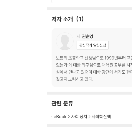
미래사회를 부르는 말 … 046
환상기술사회 … 053
참여지식사회 … 066
저자 소개
1
욕망사회 … 073
멀어지는 사회 … 079
저
권순영
3장 미래의 인간
관심작가 알림신청
디지털노마드 … 88
일회용 인간 … 97
보통의 초등학교 선생님으로 1999년부터 교
조립형 정체성 … 100
있는가’에 대한 의구심으로 대학원 공부를 시
사이보그 … 106
실에서 만나고 있으며 대학 강단에 서기도 한
인간디자인 … 111
찾고자 노력하고 있다.
그리고, 미래의 학생과 교사 … 118
4장 미래사회에서 더욱 중요해지는 것들
관련 분류
배움 … 124
삶과 시간 … 135
eBook
사회 정치
사회학산책
인간다움 … 152
관계 … 164