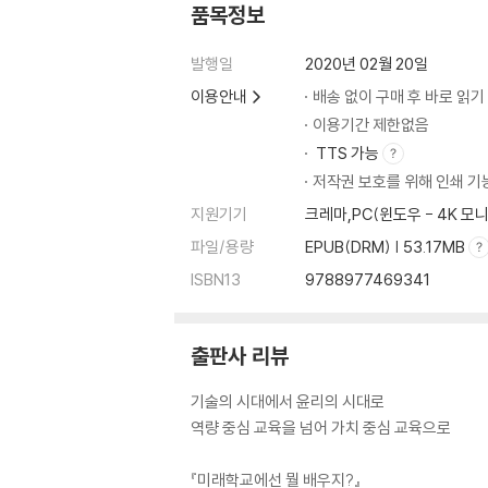
공동의 윤리 … 172
품목정보
인간 간의 공존 … 188
가이아와의 공존 … 197
발행일
2020년 02월 20일
자본과 부의 나눔 … 206
이용안내
배송 없이 구매 후 바로 읽기
이용기간 제한없음
5장 미래를 준비하는 교육
TTS 가능
공유하는 연습
저작권 보호를 위해 인쇄 기
- knowledge sharing … 220
지원기기
크레마,PC(윈도우 - 4K 
사색의 시간
- career value … 232
파일/용량
EPUB(DRM) | 53.17MB
나·타자·대화·놀기·의사소통
ISBN13
9788977469341
- communicating … 243
지구시민성
- holistic citizenship … 256
출판사 리뷰
생명애 기르기
기술의 시대에서 윤리의 시대로
- environmental ethics … 270
역량 중심 교육을 넘어 가치 중심 교육으로
박애의 실천 … 282
- the practice of philanthropy … 282
『미래학교에선 뭘 배우지?』