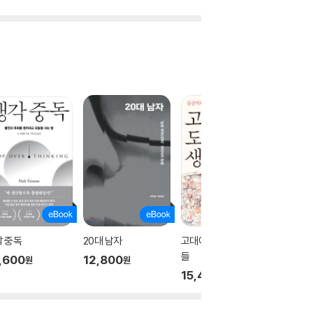
 중독
20대 남자
고대에서 도착한 생각
나쁜 사
들
으려고 
,600
12,800
원
원
15,400
10,50
원