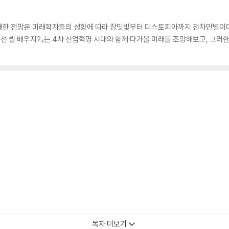
대한 전망은 미래학자들의 성향에 따라 장밋빛부터 디스토피아까지 천차만별이다. 
에선 뭘 배우지?』는 4차 산업혁명 시대와 함께 다가올 미래를 조망해보고, 그러
목차 더보기