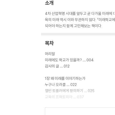
소개
4차 산업혁명 시대를 앞두고 곧 다가올 미래에 
육의 미래 역시 이와 무관하지 않다. 『미래학교
되어야 하는지 함께 고민해보는 책이다.
목차
머리말
미래에도 학교가 있을까? … 004
감사의 글 … 012
1장 왜 미래를 이야기하는가
누구나 오라클 … 022
앨빈 토플러에게 항의하기 … 025
교육의 프랙토피아 … 037
2장 미래의 사회