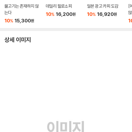
물고기는 존재하지 않
데일리 필로소피
일본 광고 카피 도감
[
는다
많
10
16,200
10
16,920
%
%
원
원
10
15,300
1
%
원
상세 이미지