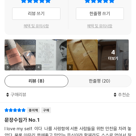
손에 책을 쥐었다면, 마음이 가는 대로 책장을 펼쳐보세요. 무심코 펼친 책
장 속 문장이 운명처럼 다가오는 순간을 경험해보세요.
리뷰 쓰기
한줄평 쓰기
2 가장 좋아하는 공간에 놓아두세요.
당신이 머무는 장소 중 마음이 가는 공간을 정한 후, 평소 아끼던 오브제나
혜택 및 유의사항
혜택 및 유의사항
문구류와 함께 놓아보세요. 시선이 그곳을 향할 때마다 기분이 좋아질 거
예요.
3 문장을 소리내어 읽어보세요.
4
책장을 넘기다 보면 유난히 마음이 가는 문장이 나타날 거예요. 그 문장을
더보기
입 밖으로 주문처럼 소리 내 음미해보세요.
4 마음에 드는 문장을 사진 찍어 보세요.
5
4
3
책장을 넘기다 마음에 드는 문장을 만나면, 스마트폰으로 사진을 찍어 배
리뷰
8
한줄평
20
경화면으로 사용하거나 친구에게 메시지를 보내보세요.
5 손으로 기억하세요.
구매리뷰
추천순
책의 마지막 부분에 있는 라이팅 노트에 마음을 움직인 문장을 외울 때까
지 반복해서 적어보세요. 날짜와 함께 적어두면 시간이 흐른 후 꺼내어 볼
종이책
구매
때, 그 순간의 감정이 고스란히 느껴질 거에요.
문장수집가 No.1
“No need to hurry. No need to sparkle.
I love my self. 이다. 나를 사랑함에 서툰 사람들을 위한 만찬을 차려 놓
No need to be anybody but oneself.” by Virginia Woolf
았다. 물론 아무리 몸에좋고 맛있는 음식이라 할찌라도 스스로 먹어서 잘