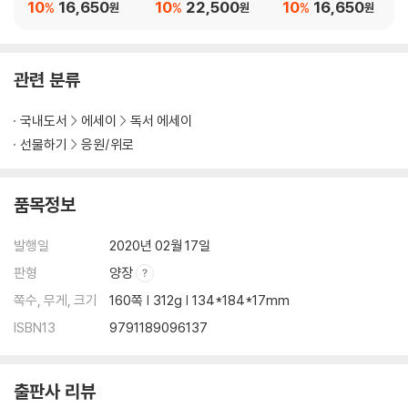
10
16,650
10
22,500
10
16,650
%
%
%
원
원
원
관련 분류
국내도서
에세이
독서 에세이
선물하기
응원/위로
품목정보
발행일
2020년 02월 17일
판형
양장
쪽수, 무게, 크기
160쪽 | 312g | 134*184*17mm
ISBN13
9791189096137
출판사 리뷰