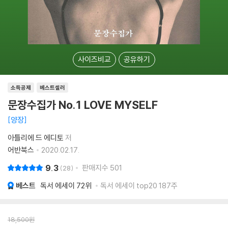
사이즈비교
공유하기
소득공제
베스트셀러
문장수집가 No.1 LOVE MYSELF
양장
아틀리에 드 에디토
저
어반북스
2020.02.17.
9.3
판매지수
501
28
베스트
독서 에세이
72위
독서 에세이 top20 187주
18,500
원