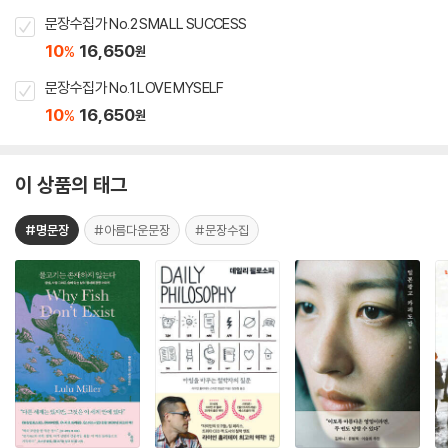
문장수집가 No.2 SMALL SUCCESS
10
16,650
%
원
문장수집가 No.1 LOVE MYSELF
10
16,650
%
원
이 상품의 태그
#명문장
#아름다운문장
#문장수집