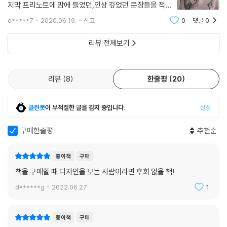
지막 프리노트에 맘에 들었던,인상 깊었던 문장들을 적고
머리속에, 마음속에 새겨보자는 구성과 의도도 좋았습니
o*****7
2020.06.19.
신고
0
댓글
0
다.한 장씩 뜯어서 방에 장식해보는 것도 너무 좋을 것 같
아요.시리즈가 나온다면 바로 또 구매각일
리뷰 전체보기
리뷰
8
한줄평
20
클린봇
이 부적절한 글을 감지 중입니다.
설정
구매한줄평
추천순
종이책
구매
책을 구매할 때 디자인을 보는 사람이라면 후회 없을 책!
d******g
2022.06.27.
1
종이책
구매