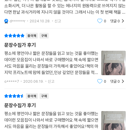
서두를 필요 없어요. 반짝일 필요 없어요. 자기 자신 말고는 다른 사람이 될
소화시켜, 더 나은 활동을 할 수 있는 에너지의 원동력으로 쓰여지지 않는
필요 없어요.
다면 한낱 과식거리에 지나지 않을 것이다. 그래서 나는 이 첫 번째 책을 좋
by 버지니아 울프
아한다. 그래서 두 권을 구입했나 보다. I WANT TO BE ABLE TO BE A
d******r
2024.10.28.
신고
0
댓글
0
LONE, ...
종이책
구매
문장수집가 후기
평소에 명언이나 짧은 문장들을 읽고 보는 것을 좋아했는
데이런 모음집이 나와서 바로 구매했어요.책 속에 짧으면
서도 마음을 울리는 문장들이 가득해서 좋았어요!책의 마
지막 프리노트에 맘에 들었던,인상 깊었던 문장들을 적고
머리속에, 마음속에 새겨보자는 구성과 의도도 좋았습니
o*****7
2020.06.19.
신고
0
댓글
0
다.한 장씩 뜯어서 방에 장식해보는 것도 너무 좋을 것 같
아요.시리즈가 나온다면 바로 또 구매각일
종이책
구매
문장수집가 후기
평소에 명언이나 짧은 문장들을 읽고 보는 것을 좋아했는
데이런 모음집이 나와서 바로 구매했어요.책 속에 짧으면
서도 마음을 울리는 문장들이 가득해서 좋았어요!책의 마