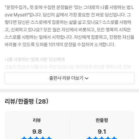
『문장수집가』 첫 호에 수집한 문장들은 ‘있는 그대로의 나를 사랑하는 법 L
ove Myself’입니다. 당신의 삶에서 가장 중요한 건 바로 당신입니다. 그
렇다면 당신은 스스로에게 집중하는 삶을 살고 있나요? 스스로를 사랑하
고, 신뢰하고 있나요? 모든 일은 자신에서 비롯되고, 모든 행복의 시작은
스스로를 사랑하는 일에서 시작됩니다. 자신에게 집중하고, 진정한 자신을
바라볼 수 있도록 도와줄 101개의 문장을 수집하여 소개합니다.
나를 사랑하는 일에 서툰 당신에게
오늘도 타인과 나를 비교 하진 않았나요. 타인에게 자신을 맞추느라 진짜
자신의 모습을 숨기지는 않았나요. 타인의 시선을 의식하지 않고, 온전한
출판사 리뷰 더보기
당신의 삶, 당신의 이야기, 당신의 마음에 귀 기울여 보세요. 더 나은 내가
되기 위해 애쓰기보다, 있는 그대로의 나를 받아들이세요. 진정한 나를 찾
는 순간, 지금 당신에게 주어진 삶을 사랑하게 될 테니까요. 당신의 마음을
리뷰/한줄평
28
움직인 단 하나의 문장이 ‘있는 그대로의 나를 사랑하는 법’으로 안내합니
다.
리뷰
한줄평
문장수집가 사용법
9.8
9.1
1 순서대로 읽지 마세요.