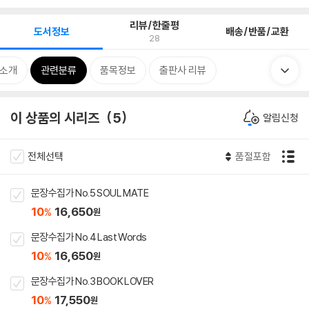
리뷰/한줄평
도서정보
배송/반품/교환
28
 소개
관련분류
품목정보
출판사 리뷰
이 상품의 시리즈
5
알림신청
전체선택
품절포함
문장수집가 No.5 SOUL MATE
10
16,650
%
원
문장수집가 No.4 Last Words
10
16,650
%
원
문장수집가 No.3 BOOK LOVER
10
17,550
%
원