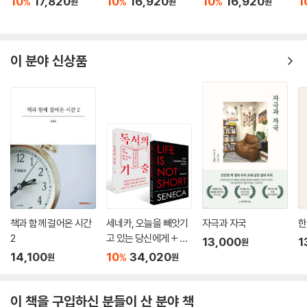
10
17,820
10
16,920
10
16,920
1
%
%
%
원
원
원
이 분야 신상품
책과 함께 걸어온 시간
세네카, 오늘을 빼앗기
자극과 자국
한
2
고 있는 당신에게 + 독
13,000
1
원
서의 기술 세트
14,100
10
34,020
%
원
원
이 책을 구입하신 분들이 산 분야 책