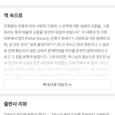
책 속으로
진화론은 인류와 죄와 사망의 기원과 그 성격에 대한 성경의 교훈들, 그중
에서도 특히 바울의 교훈을 ‘완전히 뒤집어 버립니다’. 이 대목과 또 다른
대목에서 엔즈(Peter Enns)는 진화가 창세기 1-2장에 묘사된 원래의 상
태, 곧 모든 것이 “심히 좋았더라”(1:31)고 하시고 죄의 현존이나 그 결과
로 인해 훼손되지 않은 상태가 존재하였을 여지를 완전히 없애 버린다고
보고 그 점을 분명히 밝힙니다. 그에 따르면, 하나님의 형상으로 창조된 남
녀 인간이 하나님과 또한 서로와의 막힘없는 교제 안에서 죄 없이 그리고
늘 죄로 향하는 성향도 없이 지냈던 적은 전혀 없었습니다. 그뿐 아니라 인
간의 죽음은 “태초의 낙원에서 불순종한 부부로 인해 시작된 부자연스러
운 상태”가 아닙니다.
책 속으로 더보기
--- p.26
마지막으로 생각해 보고 지나가야 할 것은, 엔즈의 역사 비평적 접근 방식
출판사 리뷰
이 지니는 성경관입니다. 그 관점에 따르면 오늘날의 진화론은 성경을 이
해하는 데에 결정적이며 따라서 성경 안에 있는 어떤 내용이 오늘날 유효
“아담이 없으면 복음이 없다” - 그리스도께서 우리를 죄로부터 구원하셨