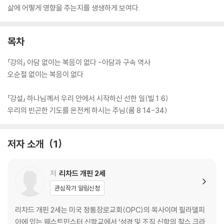
삶에 어떻게 영향을 주는지를 생생하게 보여다.
목차
「강의」 아담 없이는 복음이 없다 -아담과 구속 역사
오순절 없이는 복음이 없다
「강설」 하나님께서 우리 안에서 시작하신 선한 일(빌 1:6)
우리의 빈곤한 기도를 온전케 하시는 주님(롬 8:14-34)
저자 소개
1
저
리차드 개핀 2세
관심작가 알림신청
리차드 개핀 2세는 미국 정통장로교회(OPC)의 목사이며 필라델피
아에 있는 웨스트민스터 신학교에서 ‘성경 및 조직 신학의 찰스 크라