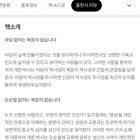
련분류
품목정보
책 속으로
출판사 리뷰
책소개
아담 없이는 복음이 없습니다
아담이 실제 인물이었다는 것을 경시하거나 무시하면서도 선량한 기독교
인으로 살아갈 수 있다고 생각하는 사람들이 있다. 그러한 사람을 향하여
저자 개핀 박사는 아담의 역사성이 복음의 역사성과 긴밀히 연결됨을 보여
준다. 아담의 역사성을 무시하면 신앙의 역사성도 무너짐을 최근의 논의를
통하여 생생하게 보여준다.
오순절 없이는 복음이 없습니다
누가 신령한 사람이고, 무엇이 영적인 것인가? 요즈음에는 ‘영성’을 개인
적인 덕목으로 이해하는 경향이 강하다. 성경의 교훈과는 무관하게 자기의
내면적인 종교적 심리를 성신의 인도로 생각한다. 이러한 여러 가지 오해
에 대응하여 개핀 박사는 오순절에 교회에 임하신 성신의 사역이 개인적인