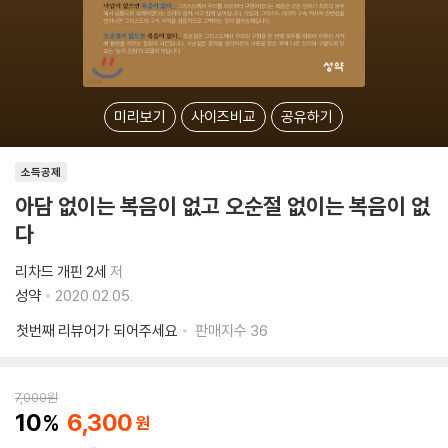
미리보기
사이즈비교
공유하기
소득공제
아담 없이는 복음이 없고 오순절 없이는 복음이 없
다
리차드 개핀 2세
저
성약
2020.02.05.
첫번째 리뷰어가 되어주세요
판매지수
36
7,000
원
10
6,300