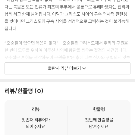
하고 상관이 있는지 여부를 규정하는 데에도 결정적입니다. 엔즈는 성경이
다는 복음은 모든 인류가 최초의 부부에서 공통으로 유래하였다는 진리와
하나님의 작품임을 사실상 부정하고 있으며 그에 상응하여 성경의 내적 증
함께 서고 함께 넘어집니다. 아담과 그리스도 사이의 구속 역사적 관련성
거에 따른 성경의 권위에 대하여서도 사실상 부정하고 있습니다. 그렇게
을 벗어나면 그리스도의 구속 사역을 성경적으로 고백하는 것이 불가능해
된 큰 이유는 그가 그리스도의 성육신과 성경 간의 유비를 잘못 사용하고
집니다.
있기 때문입니다.
--- p.42
“오순절이 없으면 복음이 없다” - 오순절은 그리스도께서 우리의 구원을
한 번에 모두를 위하여 이루신 사역에 왕관을 씌우는 절정의 사건입니다.
오순절 사건은 사도행전의 첫 부분에 등장하지만 그 책 전체, 곧 누가가 데
오순절은 흔히들 생각하듯이 구원을 받은 후에 다른 신자와 구별되게 맛보
오빌로에게 보내는 제2부에서 진술하는 전체 역사 중에서 가장 중요한 사
는 ‘능력 경험’의 모델이 아닙니다.
출판사 리뷰 더보기
건이었습니다. 왜 그렇습니까? 오순절이 이토록 중차대한 위치를 차지하
는 이유는 성신의 세례(행 1:5), 곧 성신의 ‘부어지심’ 혹은 ‘보내심’(2:33;
“성경에서 아담에 관하여 어떻게 말하는가 하는 질문에 골몰하는 것은 결
눅 24:49)이라고도 표현된 그 사건이 그리스도의 영 단번의 사역을 완성
코 사소한 문제가 아닙니다......아담과 그리스도 간의 구속역사적인 관련성
리뷰/한줄평
0
하였기 때문입니다. 오순절의 중요성은 바로 여기에 있습니다. 그때 그 자
은, 특히 바울에게는 그리스도의 구속 사역이 자리할 수 있는 틀이 됩니
리에 있었던 사람들의 체험이 아무리 놀랍고 인상적이었다 해도, 우리가
다......누구든 구속 사역을 성경에서 견지하는 그 틀에서 떼어 놓는 사람에
그들의 체험이나 그 체험이 오늘 우리에게 어떤 모델로 작용할지 하는 것
게는 더 이상 말씀이 ‘모든 것’을 결정짓는 기준이 되지 못할 것입니다. 지
리뷰
한줄평
에 집중하게 된다면, 정작 오순절의 요지에 대하여서는 놓치게 됩니다. 그
난 수백 년간 신학이 이보다 더 큰 유혹에 직면하였던 적은 없었습니다. 신
때의 일이 없었다면 아마도 그리스도께서 역사 가운데 오셔서 행하셨던 사
첫번째 리뷰어가
첫번째 한줄평을
학에 이보다 더 우려가 되는 위험 요소는 없습니다.”
되어주세요.
남겨주세요.
역은 종결되지 못하였을 것입니다.
- 페르스테이흐 (아펠도른 신학대학 신약학 교수)
--- p.57