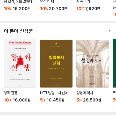
영”(생명을 주시는 성신)이 되셨다고 말함으로써 바로 그 사실을 표현하
팀 켈러, 죄를 말하다
영적 침체
죄 죽이기
문
유
고 있습니다. 나중에 바울은 “주(그리스도)는 영(성신)이시니”(고후 3:1
10
16,200
10
20,700
10
7,920
%
%
%
원
원
원
7)라고 쓰기도 합니다.
1
--- p.61~62
이 분야 신상품
우리가 어떻게 성신으로 충만을 받아야 합니까? ‘기도’와 ‘하나님의 말
씀’의 중요성에 대하여 방금 살펴본 것을 생각하면, 웨스트민스터 소요리
문답 제90문의 답에서 한 표현보다 더 나은 대답이 없을 것입니다. “……
우리는 부지런함과 준비와 기도로써 말씀에 집중하며, 그 말씀을 믿음과
사랑으로 받아들이고, 우리의 마음에 간직하고, 우리의 생활에서 실천해
야 합니다.” 그러는 가운데 성신을 통하여 그리고 그분의 능력을 계속하여
구하는 가운데, 우리는 더욱 더 성신의 충만함을 얻게 될 것입니다.
--- p.92
왕좌 전쟁
NTT 빌립보서 신학
성경과 역사
코
10
18,000
5
10,450
5
28,500
5
%
%
%
원
원
원