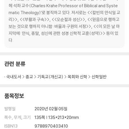
헤 석좌 교수(Charles Krahe Professor of Biblical and Syste
matic Theology)’로 봉직하고 있다. 저서로는 <<칼빈의 안식일 교
리>>, <<부활과 구속>>, <<오순절과 성신>>, <<믿음으로 행하고
보는 것으로 행하지 아니함: 바울과 구원의 서정>>, <<이 모든 날 마
지막에: 안식, 종말, 성신에 관한 성경 신학적 교훈(성약)>> 등이 있
다.
관련 분류
국내도서
종교
기독교(개신교)
목회와 신학
신학일반
품목정보
발행일
2020년 02월 05일
쪽수, 무게, 크기
135쪽 | 135*213*20mm
ISBN13
9788970403410