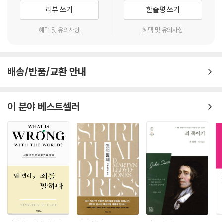
리뷰 쓰기
한줄평 쓰기
오순절에서 어떤 의미를 찾는다면, 그것은 성신께서 교회와 함께 이곳에
혜택 및 유의사항
혜택 및 유의사항
영구적으로 변함없이 계신다는 사실입니다. 오순절의 사건으로 인해 신자
들은 성신께서 자신들을 버려두지 않으실 것을 확신할 수 있습니다. 그런
데 이 말은 곧 ‘오순절의 사건이 그리스도께서 이곳에 거하시며 신자들을
버려두지 않으심을 의미한다’는 말로도 바꿀 수 있습니다. 요한복음 14장
배송/반품/교환 안내
에서 예수님께서는 제자들에게 자신이 아버지께로 가실 것을 말씀하시고
는(12절), 그가 가면 아버지께 구하여 보혜사 혹은 조력자이신 성신님을
이 분야 베스트셀러
그들에게 보내실 것이라고 약속하십니다(16-17절). 그런데 거기에 곧바
로 덧붙이시는 말씀을 보십시오. “내가 너희를 고아와 같이 버려두지 아니
하고 너희에게로 오리라”(18절, 또한 23절도 보시오). 이 말씀이 그분이
부활하신 후에 잠시 머무실 일이나 혹은 역사의 마지막에 재림하실 일을
가리키는 것으로 보기는 매우 어렵습니다. 그보다는 장차 성신을 보내실
일 가운데서 이루어질 사실에 대하여 가리키는 말씀인 것입니다. 성신께서
오시는 일은 달리 말하면 예수님께서 오시는 일이기도 합니다. 두 위격의
사역이 참으로 분리할 수 없는 것인 나머지, 성신의 임재는 곧 그리스도의
임재가 됩니다. 바울은 사실상 오순절의 사건을 한 줄로 요약하는 문장에
서, 부활로써 영화롭게 되신 그리스도께서 마지막 아담으로서 “살려주는