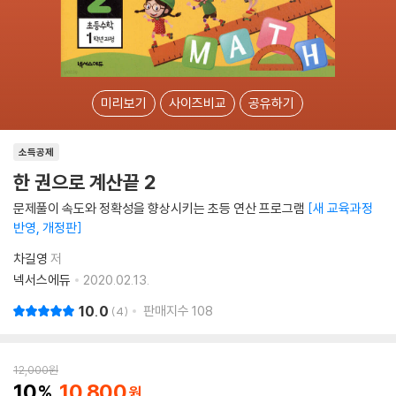
미리보기
사이즈비교
공유하기
소득공제
한 권으로 계산끝 2
문제풀이 속도와 정확성을 향상시키는 초등 연산 프로그램
새 교육과정
반영, 개정판
차길영
저
넥서스에듀
2020.02.13.
10.0
판매지수
108
4
12,000
원
10
10,800