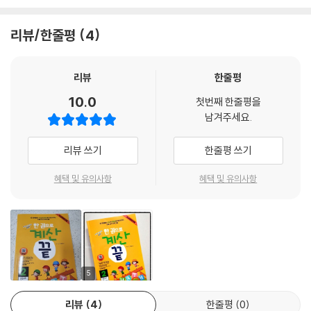
위해 학습계획표를 제공합니다.
리뷰/한줄평
4
3. 스페셜 레슨 및 실력 체크
초등 수학 교과에서 꼭 정리하고 가야 하는 기본 개념 정리를 스페셜 레슨
(Special Lesson)에 정리하였습니다. 학습 중간과 마지막에 나오는 실
리뷰
한줄평
력 체크 문제로, 앞서 배운 4개의 강의 내용을 복습하고 다시 한 번 실력을
10.0
첫번째 한줄평을
탄탄하게 점검할 수 있습니다.
남겨주세요.
‘한 권으로 계산 끝’만의 차별화된 서비스
리뷰 쓰기
한줄평 쓰기
(www.nexusEDU.kr/math / QR 코드)
혜택 및 유의사항
혜택 및 유의사항
1. 모바일 진단평가
2. 무료 동영상 강의
3. 초시계
4. 문제풀이 과정
5. 마무리 평가
6. 추가 문제
5
리뷰
4
한줄평
0