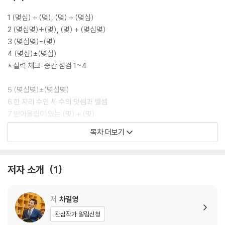
1 (몇십)＋(몇), (몇)＋(몇십)
2 (몇십몇)+(몇), (몇)＋(몇십몇)
3 (몇십몇)-(몇)
4 (몇십)±(몇십)
* 실력 체크: 중간 점검 1~4
5 (몇십몇)±(몇십몇)
6 한 자리 수인 세 수의 덧셈과 뺄셈
7 받아올림이 있는 (몇)＋(몇)
8 받아내림이 있는 (십몇)－(몇)
목차 더보기
* 실력 체크: 최종 점검 5~8
* 정답지
저자 소개
1
저
차길영
관심작가 알림신청