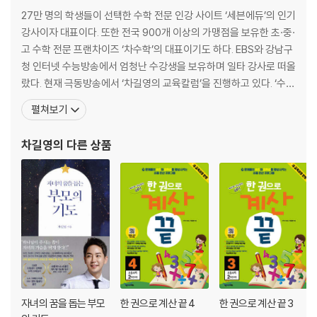
27만 명의 학생들이 선택한 수학 전문 인강 사이트 ‘세븐에듀’의 인기
강사이자 대표이다. 또한 전국 900개 이상의 가맹점을 보유한 초·중·
고 수학 전문 프랜차이즈 ‘차수학’의 대표이기도 하다. EBS와 강남구
청 인터넷 수능방송에서 엄청난 수강생을 보유하며 일타 강사로 떠올
랐다. 현재 극동방송에서 ‘차길영의 교육칼럼’을 진행하고 있다. ‘수학
의 마술사’라 불리며 탁월한 수학적 지식으로 강연과 방송 활동도 활
펼쳐보기
발하게 하고 있다. 극동방송에서 [차길영의 성공하는 자녀교육법]을
진행했고, SBS [꾸러기 탐구생활]에서 수학 마술사(史) 코너를 이
차길영
의 다른 상품
끌었으며, [영재발굴단]에서는 수학 영재
자녀의 꿈을 돕는 부모
한 권으로 계산 끝 4
한 권으로 계산 끝 3