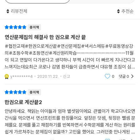
리뷰전체
추천순
종이책
연산문제집의 해결사 한 권으로 계산 끝
#협찬교재#한권으로계산끝#연산문제집#넥서스에듀#무료동영상강
의#초등수학#초등연산#계산원리학습ㅡㅡㅡㅡㅡㅡㅡㅡㅡㅡㅡㅡ11월
이 되고 연말이 다가온다고 생각하니 부쩍 시간이 더 빠르게 지나간다고
느껴지는데요최근 코로나 감염 환자들이 급증하면서 대유행 조짐이 심상
치 않습니다이러다가 제대로 수업도 진행하지 못하고 학년이 마무리될까
y********4
2020.11.22.
신고
0
댓글
0
봐 조마조마합니다기본적으로 학교 수업
종이책
한권으로 계산끝2
안녕하세요. 책읽는 아이들과 엄마 별셋맘이에요. 큰별이가 학교다녀오면
간식을 먹으면서 연산프린트를 한장풀어요. 앞장은 덧셈, 뒷장은 뺄셈 문
제를요. 문제를 풀고 채점하기를 반복하면서 수학문제를 게산 하는 원리를
쉽게 가르쳐주는 문제집이 없을까? 고민을 했어요. 그러던중 만나게된 연
산 문제집 바로 소개해드릴게요. 한권으로 계산끝2넥서스