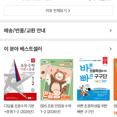
큼은 스스로 챙겨서 했던 만큼 재미있게 진행했던 교재였
지요~ 올해도 단계를 이어서 풀어보는 중이
리뷰 전체보기
배송/반품/교환 안내
이 분야 베스트셀러
디딤돌 초등수학 기본
EBS 초등 만점왕 수학
바쁜 초등학생을 위한
원
+응용 1-2 (2026년)
1-2 (2026년)
빠른 구구단
1