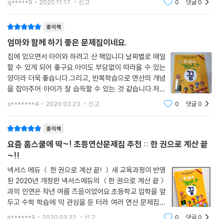
q*****9
2020.11.17.
신고
0
댓글
0
종이책
엄마와 함께 하기 좋은 문제집이네요.
집에 있으면서 아이와 하려고 산 책입니다.날짜별로 매일
할 수 있게 되어 좋구요.아이도 부담없이 따라올 수 있는
양이라 더욱 좋습니다.그리고, 반복학습으로 연산의 개념
을 잡아주어 아이가 잘 습득할 수 있는 것 같습니다.처음
에는 1page 문제의 양이 좀 많다고 생각했는데, 하다보
s*******4
2020.03.23.
신고
0
댓글
0
니 아이도 곧잘 따라와주어 괜찮은 것 같습니다. 집에서
엄마와 하기 좋은 문제집으로 추천드리고 싶
종이책
요즘 홈스쿨에 딱~! 초등연산문제집 추천 :: 한 권으로 계산 끝
~!!
넥서스 에듀 ＜ 한 권으로 계산 끝! ＞ 새 교육과정이 반영
된 2020년 개정판 넥서스에듀의 ＜한 권으로 계산 끝＞
과의 인연은 작년 여름 즈음이었어요.초등학교 입학을 앞
두고 수학 학습에 막 관심을 둔 터라 여러 연산 문제집들
을 접할 수 있었는데요. 아이가 ＜한 권으로 계산 끝＞ 만
h******9
2020.03.22.
신고
0
댓글
0