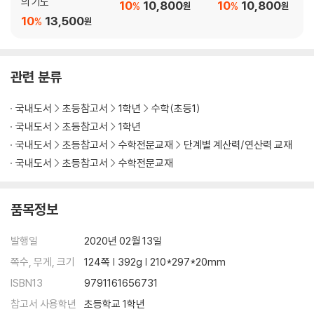
의 기도
10
10,800
10
10,800
%
%
원
원
10
13,500
%
원
관련 분류
국내도서
초등참고서
1학년
수학(초등1)
국내도서
초등참고서
1학년
국내도서
초등참고서
수학전문교재
단계별 계산력/연산력 교재
국내도서
초등참고서
수학전문교재
품목정보
발행일
2020년 02월 13일
쪽수, 무게, 크기
124쪽 | 392g | 210*297*20mm
ISBN13
9791161656731
참고서 사용학년
초등학교 1학년