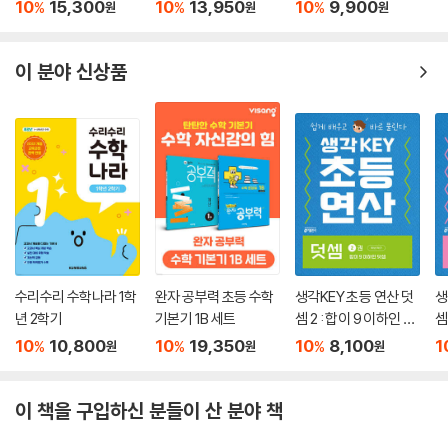
10
15,300
10
13,950
10
9,900
%
%
%
원
원
원
이 분야 신상품
수리수리 수학나라 1학
완자 공부력 초등 수학
생각KEY 초등 연산 덧
생
년 2학기
기본기 1B 세트
셈 2 : 합이 9 이하인 덧
셈
셈
기
10
10,800
10
19,350
10
8,100
1
%
%
%
원
원
원
이 책을 구입하신 분들이 산 분야 책