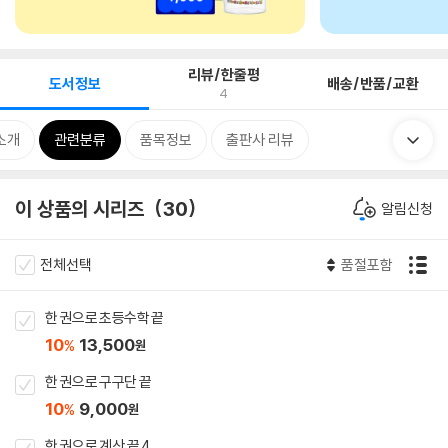
리뷰/한줄평
도서정보
배송/반품/교환
4
소개
관련분류
품목정보
출판사 리뷰
이 상품의 시리즈
30
알림신청
전체선택
품절포함
한 권으로 초등수학 끝
10
13,500
%
원
한 권으로 구구단 끝
10
9,000
%
원
한 권으로 계산 끝 4