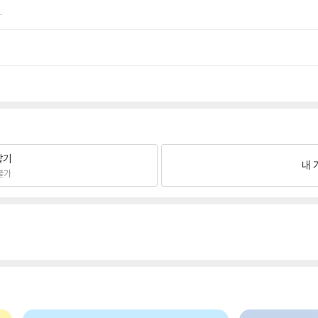
.
팔기
내 
불가