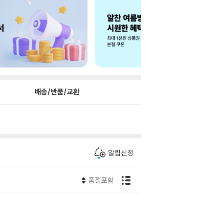
배송/반품/교환
알림신청
품절포함