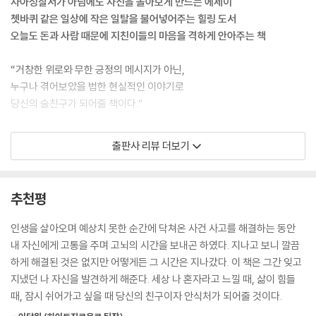
자아성찰서가 아님에도 자신을 돌아보게 만드는 에세이
04. 빌려준 돈을 받기 힘든 이유
쳇바퀴 같은 일상에 작은 일탈을 불어넣어주는 힐링 도서
05. 돈 잘 버는 사람이 부러울 때
오늘도 돈과 사람 때문에 지친이들의 마음을 격하게 안아주는 책
06. 운의 형태는 바꿀 수 있다.
07. 마음의 면역력이 떨어지면
“거창한 위로와 무한 긍정의 메시지가 아닌,
08. 금손이 되고 싶다면
누구나 겪어보았을 법한 현실적인 이야기로
09. 쫓는 돈보다 돈 그릇이 커야 한다.
당신의 술친구가 되어줄 책이다.“
10. 개미라 다행이다.
11. 돈의 성향을 보면 돈의 미래가 보인다.
누구나 한 번쯤 다 내려놓고 떠나고 싶다는 생각을 하지만 이내 현실이라
출판사 리뷰 더보기
는 녀석에게 발목이 잡히고 만다. 성인이 된 후 때론 하고 싶지 않은 일도
6부. 돈 때문에 괴로운 을에게
해야 했고, 하고 싶은 말도 삼켜야 했으며, 불편한 사람들을 맞춰줘야 했
01. 돈이 도망가나 것이 아니다.
고, 듣고 싶지 않은 말도 버텨내야 했다. 그런데 이토록 힘겨운 하루를 견뎌
추천평
02. 체하지 않는 돈
냈음에도 이를 당연하게 여기는 사람들뿐 누구하나 수고했다고 토닥여 주
03. 어떻게 손해를 잘 볼 것인가?
는 이가 없다. 시간이 흐를수록 역할과 책임이 더 무거워져 인생의 중압감
인생을 살아오며 예상치 못한 순간에 닥쳐온 사건 사고를 해결하는 동안
04. 의리에 살고 의리에 죽다가 그냥 죽는다.
에 짓눌려 힘들어도 핸들을 쉽게 틀수도, 멈출 수도 없어 쉬지 않고 달리고
내 자신에게 고통을 주며 고뇌의 시간을 보내곤 하였다. 지나고 보니 깔끔
05. 돈의 생명력을 키우려면
있는 고단한 당신에게 친구가 되어주고자 한다.
하게 해결된 것은 없지만 어떻게든 그 시간은 지나갔다. 이 책은 그간 잊고
06. 힘을 줄 때 줄 것
지냈던 나 자신을 발견하게 해준다. 세상 나 혼자라고 느낄 때, 삶이 힘들
07. 당신에게 흐르는 파장을 바꿔라
이 책은 일상 속에서 무너진 자존감, 송곳보다 아프게 찔러대는 인간관계,
때, 잠시 쉬어가고 싶을 때 당신의 친구이자 안식처가 되어줄 것이다.
08. 나만 돈을 어렵게 버는 것 같을 때
영혼 없이 출근하는 직장, 자본주의 사회에서 벗어날 수 없는 돈 걱정, 무한