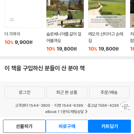
더 가까이
슬로베니아를 같이 걸
레오의 산티아고 순례
저
어볼까요
길
람
10
9,900
%
원
10
19,800
10
19,800
1
%
%
원
원
이 책을 구입하신 분들이 산 분야 책
로그인
최근 본 상품
주문/배송
고객센터 1544-3800
티켓 1544-6399
중고샵 1566-4295
eBook 1:1문의/채팅상담
예스이십사(주) 사업자 정보
선물하기
바로구매
카트담기
이용약관
개인정보처리방침
청소년보호정책