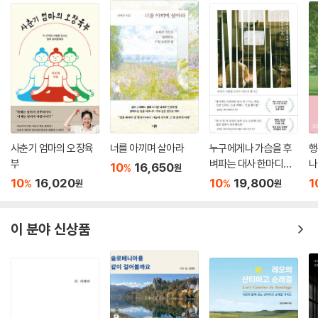
사춘기 엄마의 오장육
너를 아끼며 살아라
누구에게나 가슴을 후
행
부
벼파는 대사 한마디가
나
10
16,650
%
원
있다
10
16,020
10
19,800
1
%
%
원
원
이 분야 신상품