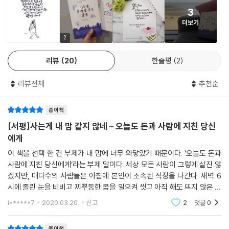
04. 백수는 황금기다
음이 서로 그 시간을 맞춰놓고 그 시간만큼은 그렇게 합시다! 라고 약속을
3
05. 인생의 나침반이 필요할 때
나는 직장 생활 7년차인 직장인이다. 그동안 정말 다양한 사람들을 만나왔
하는 수밖에는 없다. 그렇게 하더라도 아마도 몇몇은 그 시간마저도 지키
더보기
06. 고성능에 투자해라
음에도 여전히 소통이 어려울 때가 있다. 이 책은 상하간의 입장 차이와 중
지 않을 것이다. 우리의 마음이 그렇다. 남의 입장을 배려하고 이해하는
2
07. 자존감 높은 백수로 사는 법
간자가 겪는 고충을 다른 각도에서 담백하게 해석하여 인간관계로 지친 마
것? 참으로 어려운 일이 아닐 수 없다. 그렇지만 우린 지금 우리가 살고 있
08. 갑질을 당해도 돈을 벌고 싶다면
음을 달래준다. 이 책은 사람 때문에 힘 빠지는 직장인의 마음을 대변해주
는 이 세상에서 가장 필요한 것이 타인에 대한 배려와 이해라 생각한다.
리뷰
20
한줄평
2
09. 도전의 재해석
는 사이다 같은 책이라 확신한다.
10. 당신 주위에 백수가 있다면
처음 작가와의 만남에서 이러한 생각을 함께 공감할 수 있었다. 서보경 작
- 김수헌 (현대중공업 대리)
리뷰전체
추천순
가가 이 책이 담고 있는 것은 을에 대한 입장에 서서 그들의 삶을 이야기 해
9부. 힐링이 필요한 당신
주며 그들에게 위로가 되어줄 수 있는 내용들이다. 특히 크게 갑과 을로 나
종이책
01. 일시 정지 버튼을 눌러야 할 때
뉘어져 있는 우리사회에서 매일 매일 마음에 상처를 받으며 하루를 살아가
[서평]사는게 내 맘 같지 않네 – 오늘도 돈과 사람에 지친 당신
02. 몸에서 보내는 신호 간과하지 마세요.
는 이들에게 퇴근 후 맥주한잔 하며 읽을 때 입가에 작은 미소가 지어지기
에게
03. 과연 여행만 간다고 힐링이 될까?
를 바란다.
이 책을 선택 한 건 부제가 내 맘에 너무 와닿았기 때문이다. ‘오늘도 돈과
04. 숨 쉴 구멍이 필요해
사람에 지친 당신에게’라는 부제 말이다. 세상 모든 사람이 그렇게 살진 않
05. 잠자는 시간이 아깝다고?
얼마나 힘들까! 오늘 하루가 끝났지만 내일이 두렵기도 할 것이다. 그렇지
겠지만, 대다수의 사람들은 아침에 본인이 소속된 직장을 나간다. 새벽 6
06. 전략적 발산이 필요해
만 내편이 있기에 내일 하루도 웃으며 살아갈수 있을 것이다. 이 책은 바로
시에 졸린 눈을 비비고 찌뿌둥한 몸을 일으켜 씻고 아직 해도 뜨지 않은 그
07. 힐링은 해석이다.
당신 편이거든요. 이렇게 꿋꿋히 살아가는 이들에게 힘이 되어 줄 책 ‘사는
어두운 길을 쓸쓸히 나가는 직장인. 회사에 도착하여 어색한 미소를 띄우
08. 직장인 92.8%가 노잼 시기를 겪는다.
i******7
2020.03.20.
신고
2
댓글
0
게 참 내 맘 같지 않네’ 여러분에게 친구가 되어줄 것입니다.
며 직장
09. 당신의 눈물을 응원한다.
10. 최고의 힐링은?
종이책