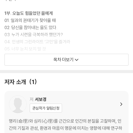
1부. 오늘도 힘들었던 을에게
01. 일과의 권태기가 찾아올 때
02. 당신을 참아내는 을도 있다.
03. 누가 시련을 극복하라 했던가?
04. 인생의 그린라이트 ‘고민’을 즐겨라
05. 너무 눈치 보지 말 것
06. 한계를 뛰어넘는 힘은 어디서 오는가?
목차 더보기
07. 어느 날 갑자기 삶의 비수기가 찾아왔다면
08. 누구에게나 노을처럼 사라지고 싶은 날이 있다.
09. 우리에겐 트림만 해도 칭찬받던 시절이 있었다.
저자 소개
1
10. 오늘도 돈 벌기 힘들었던 당신에게
2부. 분노의 발길질을 하고픈 을에게
저
서보경
01. 퇴사는 복수가 아니다.
관심작가 알림신청
02. 당신이 가장 중요해!
03. “오늘도 저 인간 때문에 스트레스!!”이렇게 짜증 날 때?
명리(命理)와 심리(心理)를 근간으로 인간의 본질을 고찰하며, 인
04. 마음에 얼룩이 생기는 날엔
간의 기질과 관성, 환경과 마음이 명운에 미치는 영향에 대해 연구하