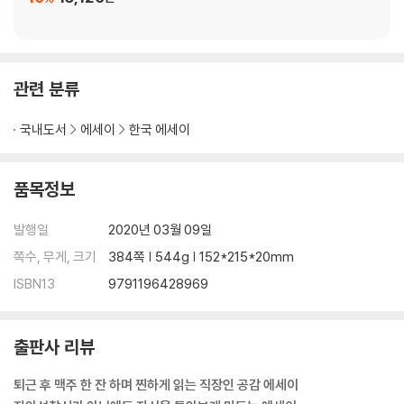
4부. 소통만 잘해도 사랑받는다.
01. 둘 중 한 명만 잘해도 중간은 간다.
02. 무심코 던진 돌멩이에 맞아 죽는 사람들
관련 분류
03. 전화에도 표정이 있다
04. 몰아세우면 부작용이 생긴다.
국내도서
에세이
한국 에세이
05. 사람은 절대 평가의 대상이 아니다.
06. 답이 정해진 질문은 하지 말 것
07. 조언에도 형태가 있다.
품목정보
08. 이렇게 불편한 가족이 어디 있나
09. 타인의 시간을 존중해 주고 있는가!
발행일
2020년 03월 09일
10. 빈말이라도 괜찮다.
쪽수, 무게, 크기
384쪽 | 544g | 152*215*20mm
11. 예스맨이 충신이기만 할까?
ISBN13
9791196428969
12. 계산기를 두드리는 순간.
5부. 눈만 뜨면 사라지는 을의 돈, 뻔한 수입으로 뻔하지 않게 사는 법
출판사 리뷰
01. 돈에도 패턴이 있다.
02. 월급 생활 그만하고 싶다고?
퇴근 후 맥주 한 잔 하며 찐하게 읽는 직장인 공감 에세이
03. 출구를 통제하라!