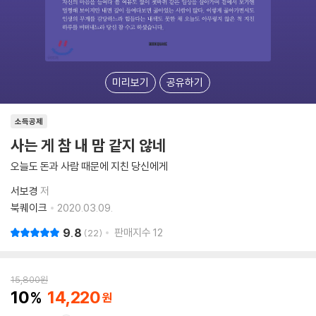
미리보기
공유하기
소득공제
사는 게 참 내 맘 같지 않네
오늘도 돈과 사람 때문에 지친 당신에게
서보경
저
북퀘이크
2020.03.09.
9.8
판매지수
12
22
15,800
원
10
14,220