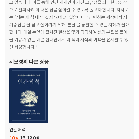
05. 몸이 살만해져야 일도 할 만해 진다.
고 있습니다. 이를 통해 인간 개개인이 가진 고유성을 최대한 긍정적
06. 누구 좋으라고 자신을 상하게 하는가?
으로 발휘시켜 더 나은 삶을 살아갈 수 있도록 돕고자 합니다. 저서로
07. 오늘도 이직하고 싶은 당신, 달력을 활용하라!
는 『사는 게 참 내 맘 같지 않네』가 있습니다. “급변하는 세상에서 자
08. 숨겨진 원인에 해답이 있다.
기중심을 잘 잡고 살아가기 위해 ‘본질’을 통찰할 수 있는 지혜가 필요
09. 누군가는 당신의 요청을 갑질로 느낄 수 있다.
합니다. 매일 눈앞에 펼쳐진 현상을 쫓기 급급하여 삶의 본질을 돌아
10. 부끄럽다고 느낄 수 있는 건 축복이다.
볼 여유가 없는 바쁜 현대인에게 이 책이 사색의 여백을 선사할 수 있
길 희망합니다.”
3부. 오늘도 사람 때문에 지친 을에게
01. 관계의 패턴 속에 힌트가 담겨 있다.
서보경
의 다른 상품
02. 갑한테 뺨 맞고 을에게 풀지 말 것
03. 인간관계에 답이 없는 이유.
04. 원래 내부의 적이 더 힘들다.
05. 관계에도 계절이 있다.
06. 당신을 싫어하는 사람 때문에 힘들 다면?
07. '적당히'가 참 어렵죠?
08. 위스키처럼 숙성시켜라
09. 관계의 최선치와 만족치
10. 관계의 작용 반작용의 법칙
인간 해석
11.진짜 이상한 사람을 만났을 때
10
15,120
%
원