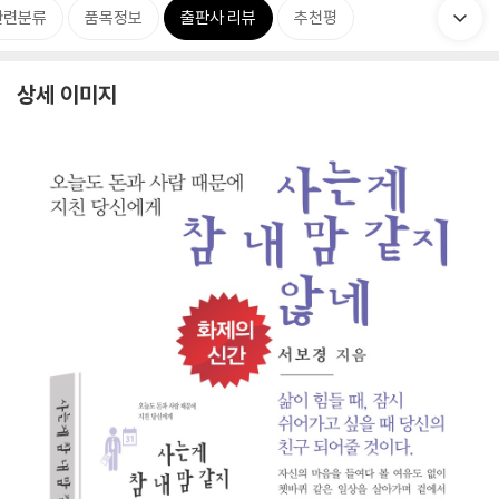
관련분류
품목정보
출판사 리뷰
추천평
상세 이미지