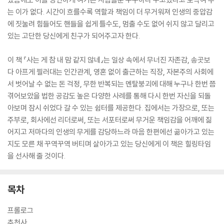
는 이가 없다. 시간이 흐를수록 역할과 책임이 더 무거워져 인생의 중압감
에 짓눌려 힘들어도 핸들을 쉽게 틀수도, 멈출 수도 없어 쉬지 않고 달리고
있는 고단한 당신에게 친구가 되어주고자 한다.
이 책 『사는 게 참 내 맘 같지 않네』는 일상 속에서 무너진 자존감, 송곳보
다 아프게 찔러대는 인간관계, 영혼 없이 출근하는 직장, 자본주의 사회에
서 벗어날 수 없는 돈 걱정, 무한 반복되는 멘탈붕괴에 대해 누구나 한번 쯤
겪어보았을 법한 공감도 높은 다양한 사례를 통해 다시 한번 자신을 되돌
아보며 잠시 쉬었다 갈 수 있는 쉼터를 제공한다. 집에서는 가장으로, 또는
주부로, 회사에선 리더로써, 또는 서포터로써 무거운 책임감을 어깨에 짊
어지고 저마다의 인생의 무게를 감당하느라 마음 한편에선 곪아가고 있는
지도 모른 채 꾸역꾸역 버티며 살아가고 있는 당신에게 이 책은 힐링타임
을 선사해 줄 것이다.
목차
프롤로그
추천사