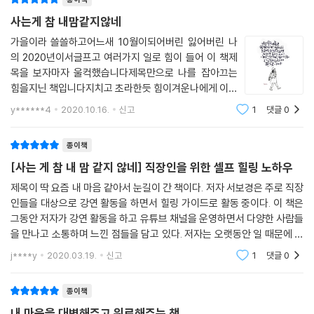
사는게 참 내맘같지않네
에필로그
가을이라 쓸쓸하고어느새 10월이되어버린 잃어버린 나
의 2020년이서글프고 여러가지 일로 힘이 들어 이 책제
목을 보자마자 울컥했습니다제목만으로 나를 잡아끄는
힘을지닌 책입니다지치고 초라한듯 힘이겨운나에게 이책
은 힘이 되어 주고 위로가 되어주었습니다나만 도퇴되고
y******4
2020.10.16.
신고
1
댓글
0
쭈글해진듯 그런데 이책은 나만 그런게 아니란걸 토닥토
닥 위로해주면서나에게 열쇠
종이책
[사는 게 참 내 맘 같지 않네] 직장인을 위한 셀프 힐링 노하우
제목이 딱 요즘 내 마음 같아서 눈길이 간 책이다. 저자 서보경은 주로 직장
인들을 대상으로 강연 활동을 하면서 힐링 가이드로 활동 중이다. 이 책은
그동안 저자가 강연 활동을 하고 유튜브 채널을 운영하면서 다양한 사람들
을 만나고 소통하며 느낀 점들을 담고 있다. 저자는 오랫동안 일 때문에 많
은 고민을 했다. 일을 맡으면 남들의 기대보다 잘하고 싶어서 고민하고, 일
j****y
2020.03.19.
신고
1
댓글
0
을 하고 나
종이책
내 마음을 대변해주고 위로해주는 책