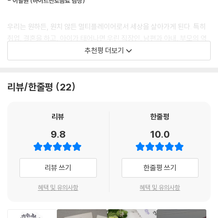
- 이달원 (하이트진로음료 팀장)
09. 남들보다 더 크게 날렸다면
반복되는 멘탈붕괴에 대해 누구나 한번 쯤 겪어보았을 법한 공감도 높은
10. 아까워해야 하는 돈과 아까워하지 말아야할 돈
다양한 사례를 통해 다시 한번 자신을 되돌아보며 잠시 쉬었다 갈 수 있는
우리는 원하든, 원치 않든 멀티플레이어로서 세상을 살아가게 된다. 특히
쉼터를 제공한다. 집에서는 가장으로, 또는 주부로, 회사에선 리더로써, 또
7부. 아무리 급해도 간과하면 안 되는 것
취업, 결혼을 하고, 아이가 태어나면 우린 직장인, 남편과 아내, 부모의 역
는 서포터로써 무거운 책임감을 어깨에 짊어지고 저마다의 인생의 무게를
01. 융통성과 원칙 사이에 놓일 때
할이 더해진다. 어느 날 무게감에 지쳐있는 나를 발견하게 되고 힐링과 위
추천평 더보기
감당하느라 마음 한편에선 곪아가고 있는지도 모른 채 꾸역꾸역 버티며 살
02. 믿을 놈이 없어 외로운 날엔
로를 갈망하게 된다. 이 책은 온전히 나를 생각하게 해주며 마음에 난 작은
아가고 있는 당신에게 이 책은 힐링타임을 선사해 줄 것이다.
03. 급전이 필요할 때
상처들을 치료해 주는 빨간약과 같다. 이제 막 취업을 한 20대부터 사회생
04. 왠지 모를 찜찜함이 몰려올 때
활에 정점에 있는 50대까지 모두 공감하며 따뜻한 친구가 될 수 있음에 이
리뷰/한줄평
22
이런분들게 이 책을 추천합니다!
05. 남을 뜯어말릴 때와 나를 뜯어말릴 때
책을 추천한다.
1. 돈 때문에 한번씩 서러움이 몰려올 때 #술친구#생각의전환#돈걱정#
06. 리스크 사이즈를 계산하라
불면증
- 차영화 (국순당 차장)
리뷰
한줄평
07. 당신의 판단을 의심하라
2. 사람 때문에 극도의 스트레스를 받을 때 #진상#내부의적#소통의부
08. 타인의 눈에 피눈물 나게 하면
9.8
10.0
재#배신
전엔 회사 일로 힘들 때면 연인에게 괜한 화풀이를 하고, 동료들과 늦은 밤
09. 순간을 모면하려다
3. 일과의 권태기가 찾아온 분 #진로고민#이직욕구폭발#인생비수기
술을 기울이며 신세를 한탄하기도 했지만, 어느 순간부턴 너무 지쳐 아무
10. 정신적 자해를 할 때
4. 백수 or 백수 희망자 #백수의특권#자존감#힐링#도전의재해석
것도 하고 싶지 않았다. 그런 날이면 집에서 조용히 앉아 혼자만의 시간을
리뷰 쓰기
한줄평 쓰기
보내곤 했는데 이 책은 누구나 살면서 한번쯤 경험하고 고민해보았을 법한
8부. 이미 백수이거나 백수가 되고싶은 당신에게
과연 이 세상 모든 사람들이 동시에 웃을 수 있는 그 찰나의 시간을 생각해
이야기로 독자의 마음을 공감해주고 안아준다. 혼술 하고 싶은 날 맥주 한
혜택 및 유의사항
혜택 및 유의사항
01. 백수의 특권
보았다. 불가능한 일이지만 정말 1초 또는 2초라도 그러한 찰나가 존재했
잔 하며 이 책에 빠져들면 자연스럽게 재충전 될 것이다.
02. 사람마다 소화 속도가 다르다.
으면 하는 간절한 마음이 들었다. 그러한 찰나의 순간이 실질적으로 존재
- 이민주 (삼성바이오로직스)
03. 백수도 힐링이 필요해
하려면 우리 모두가 타인을 먼저 생각하는 배려와 사랑 그리고 이해의 마