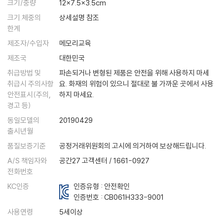
크기/중량
12x7.5x3.5cm
크기.체중의
상세설명 참조
한계
제조자/수입자
메모리교육
제조국
대한민국
취급방법 및
파손되거나 변형된 제품은 안전을 위해 사용하지 마세
취급시 주의사항
요. 화재의 위험이 있으니 절대로 불 가까운 곳에서 사용
안전표시(주의,
하지 마세요.
경고 등)
동일모델의
20190429
출시년월
품질보증기준
공정거래위원회의 고시에 의거하여 보상해드립니다.
A/S 책임자와
공간27 고객센터 / 1661-0927
전화번호
KC인증
인증유형 : 안전확인
인증번호 :
CB061H333-9001
사용연령
5세이상