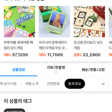
부루마블 세계여행 패
우리나라 문화재카드
조선왕 온더보드 보드
세
밀리 보드게임
메모리게임 국보 모불
게임
드
역사...
품 
16
57,120
10
11,700
25
22,280
1
%
%
%
원
원
원
리뷰/한줄평
상품정보
배송/반품/교환
0
체 공지사항
제품소개
관련분류
품목정보
이 상품의 태그