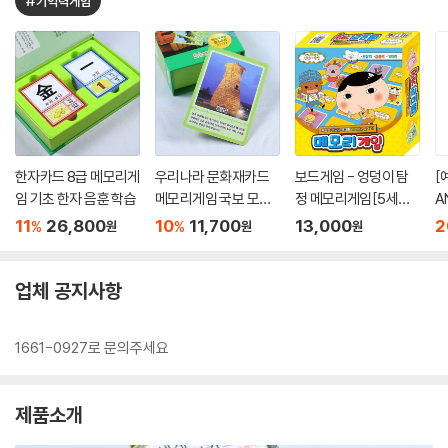
#기억력게임
한자카드 8급 메모리게
우리나라 문화재카드
보드게임 - 엉덩이 탐
[
임 기초 한자 음훈 학습
메모리게임 국보 모불
정 메모리게임[5세이
A
역사학습
상,2인~4인]
/
11
26,800
10
11,700
13,000
2
%
%
원
원
원
인
업체 공지사항
1661-0927로 문의주세요
제품소개