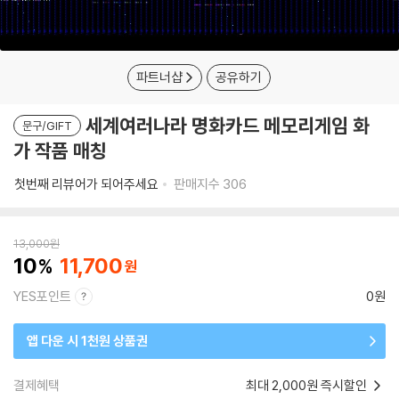
파트너샵
공유하기
세계여러나라 명화카드 메모리게임 화
문구/GIFT
가 작품 매칭
첫번째 리뷰어가 되어주세요
판매지수
306
13,000
원
10
11,700
YES포인트
0원
앱 다운 시 1천원 상품권
결제혜택
최대 2,000원 즉시할인