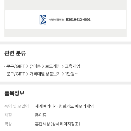
관련 분류
문구/GIFT
유아동
보드게임
교육게임
문구/GIFT
가격대별 상품보기
1만원~
품목정보
품명 및 모델명
세계여러나라 명화카드 메모리게임
재질
종이류
색상
혼합색상(상세페이지참조)