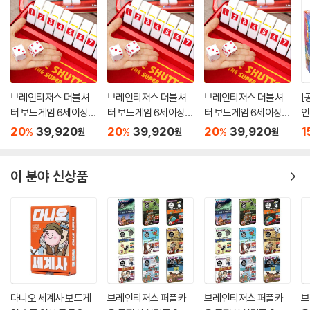
브레인티저스 더블셔
브레인티저스 더블셔
브레인티저스 더블셔
[
터 보드게임 6세이상 1
터 보드게임 6세이상 1
터 보드게임 6세이상 1
인
-6인 연산 가르기 모으
-6인 연산 가르기 모으
-6인 연산 가르기 모으
20
39,920
20
39,920
20
39,920
1
%
%
%
원
원
원
기
기
기
이 분야 신상품
다니오 세계사 보드게
브레인티저스 퍼플카
브레인티저스 퍼플카
브