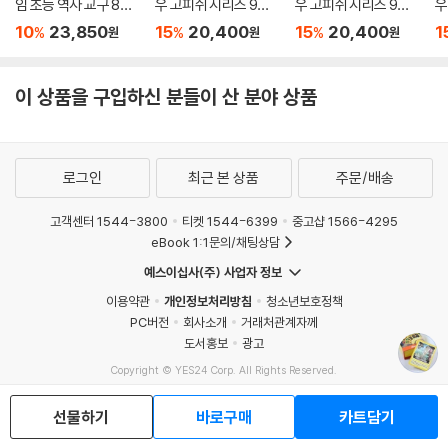
임 초등 역사 교구 8세
우 고피쉬 시리즈 9종
우 고피쉬 시리즈 9종
우
가족게임
6세이상 휴대용
6세이상 휴대용
6
10
23,850
15
20,400
15
20,400
1
%
%
%
원
원
원
이 상품을 구입하신 분들이 산 분야 상품
로그인
최근 본 상품
주문/배송
고객센터 1544-3800
티켓 1544-6399
중고샵 1566-4295
eBook 1:1문의/채팅상담
예스이십사(주) 사업자 정보
이용약관
개인정보처리방침
청소년보호정책
PC버전
회사소개
거래처관계자께
도서홍보
광고
Copyright © YES24 Corp. All Rights Reserved.
MATOM2
선물하기
바로구매
카트담기