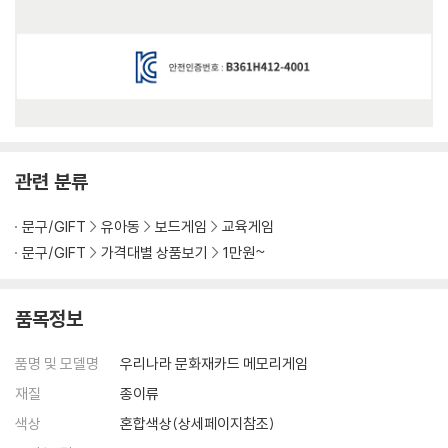
관련 분류
문구/GIFT
유아동
보드게임
교육게임
문구/GIFT
가격대별 상품보기
1만원~
품목정보
품명 및 모델명
우리나라 문화재카드 메모리게임
재질
종이류
색상
혼합색상(상세페이지참조)