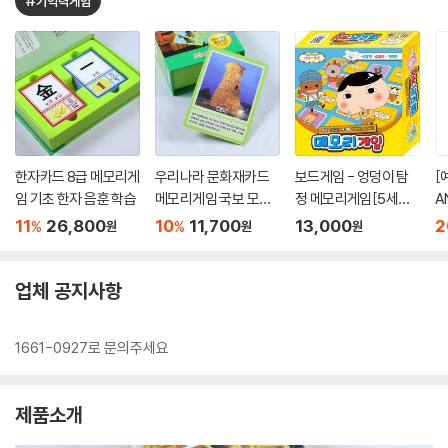
#기억력게임
한자카드 8급 메모리게
우리나라 문화재카드
보드게임 - 엉덩이 탐
[
임 기초 한자 음훈 학습
메모리게임 국보 모불
정 메모리게임[5세이
A
역사학습
상,2인~4인]
/
11
26,800
10
11,700
13,000
2
%
%
원
원
원
인
업체 공지사항
1661-0927로 문의주세요
제품소개