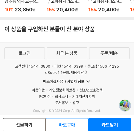
임 초등 역사 교구 8세
우 고피쉬 시리즈 9종
우 고피쉬 시리즈 9종
우
가족게임
6세이상 휴대용
6세이상 휴대용
6
10
23,850
15
20,400
15
20,400
1
%
%
%
원
원
원
이 상품을 구입하신 분들이 산 분야 상품
로그인
최근 본 상품
주문/배송
고객센터 1544-3800
티켓 1544-6399
중고샵 1566-4295
eBook 1:1문의/채팅상담
예스이십사(주) 사업자 정보
이용약관
개인정보처리방침
청소년보호정책
PC버전
회사소개
거래처관계자께
도서홍보
광고
Copyright © YES24 Corp. All Rights Reserved.
MATOM1
선물하기
바로구매
카트담기