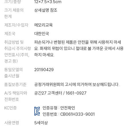
크기/중량
12x7.5x3.5cm
크기.체중의
상세설명 참조
한계
제조자/수입자
메모리교육
제조국
대한민국
취급방법 및
파손되거나 변형된 제품은 안전을 위해 사용하지 마세
취급시 주의사항
요. 화재의 위험이 있으니 절대로 불 가까운 곳에서 사용
안전표시(주의,
하지 마세요.
경고 등)
동일모델의
20190429
출시년월
품질보증기준
공정거래위원회의 고시에 의거하여 보상해드립니다.
A/S 책임자와
공간27 고객센터 / 1661-0927
전화번호
KC인증
인증유형 : 안전확인
인증번호 :
CB061H333-9001
사용연령
5세이상