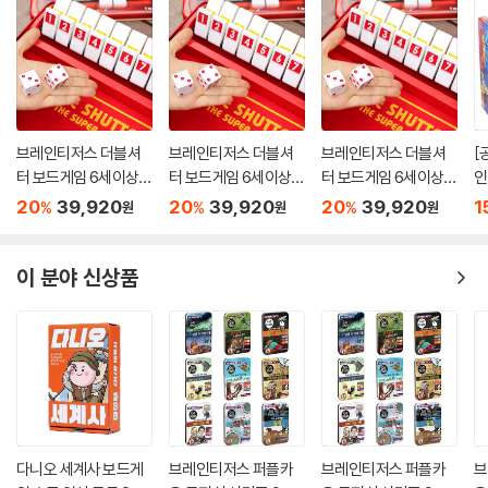
브레인티저스 더블셔
브레인티저스 더블셔
브레인티저스 더블셔
[
터 보드게임 6세이상 1
터 보드게임 6세이상 1
터 보드게임 6세이상 1
인
-6인 연산 가르기 모으
-6인 연산 가르기 모으
-6인 연산 가르기 모으
20
39,920
20
39,920
20
39,920
1
%
%
%
원
원
원
기
기
기
이 분야 신상품
다니오 세계사 보드게
브레인티저스 퍼플카
브레인티저스 퍼플카
브