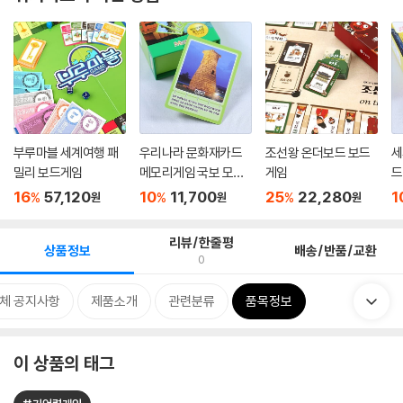
부루마블 세계여행 패
우리나라 문화재카드
조선왕 온더보드 보드
세
밀리 보드게임
메모리게임 국보 모불
게임
드
역사...
품 
16
57,120
10
11,700
25
22,280
1
%
%
%
원
원
원
리뷰/한줄평
상품정보
배송/반품/교환
0
체 공지사항
제품소개
관련분류
품목정보
이 상품의 태그