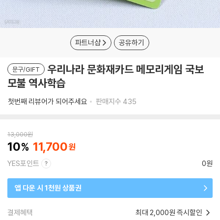
파트너샵
공유하기
우리나라 문화재카드 메모리게임 국보
문구/GIFT
모불 역사학습
첫번째 리뷰어가 되어주세요
판매지수
435
13,000
원
10
11,700
YES포인트
0원
앱 다운 시 1천원 상품권
결제혜택
최대 2,000원 즉시할인