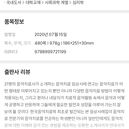
국내도서
대학교재
사회과학 계열
심리학
제12장 별을 품은 소년, 샛별을 만나다
-학교 부적응 청소년을 위한 GIM심상음악치료-
품목정보
제3부 성인 사례연구
발행일
2020년 07월 15일
제13장 종현이와 함께한 2년여의 여정
-그리고 계속되는 이야기, 음악치료-
쪽수, 무게, 크기
480쪽 | 978g | 186*251*30mm
ISBN13
9788999721199
제14장 잃어버린 소리를 찾아가는 길고 긴 여정
-인지재활을 위한 음악치료-
출판사 리뷰
제15장 다시 부르는 희망의 노래
21명의 음악치료사가 소개하는 음악치료 임상사례 연구는 음악치료가 어
-가정폭력 여성을 위한 페미니스트 관점의 음악심리치료-
떤 형태로 이루어지고 있는지 뿐만 아니라 다양한 음악치료 방법이 어떻게
적용되는지, 그리고 환자나 내담자가 치료적 음악활동 속에서 음악과 어떻
제16장 어두움의 동굴에서 찬란한 빛으로
게 공명하고 반응하며 그들에게 필요한 발전과 성장을 이루어 가는지 잘
-공황장애 여성과의 GIM심상음악치료-
보여 줄 것이다. 한국음악치료학 최초로 발간되는 본 임상사례집이 음악치
료 전문가와 음악치료를 전공하는 학생뿐만 아니라 일반인에게도 음악치
제17장 본연의 목소리로 부르는 자기를 위한 노래
료에 대한 이해와 깊이 있는 경험을 제공하는 유용한 소개서이자 안내서가
-Inner child issues를 가진 여성과의 성악심리치료-