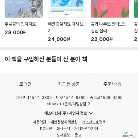
우울증의 인지치료
해결중심치료 다시 보
꽃과 나무로 알아보는
꽃
기
강점 심리
심
28,000
원
24,000
22,000
2
원
원
이 책을 구입하신 분들이 산 분야 책
로그인
최근 본 상품
주문/배송
고객센터 1544-3800
티켓 1544-6399
중고샵 1566-4295
eBook 1:1문의/채팅상담
예스이십사(주) 사업자 정보
이용약관
개인정보처리방침
청소년보호정책
PC버전
회사소개
거래처관계자께
도서홍보
광고