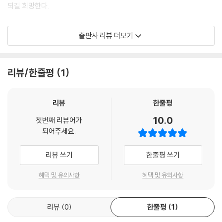
되길 희망한다.
제18장 언어의 단절-음악, 세상과 소통의 다리가 되다
이 책은 총 5부로 구성되어 있으며, 간략히 소개를 하면 다음과 같다.
-실어증 환자를 대상으로 한 신경학적 음악치료-
출판사 리뷰 더보기
· 제1부 아동 대상 사례연구는 지적장애, 윌리엄스 증후군, 자폐성 장애, 복
제4부 노인 사례연구
합발달장애, 애착장애, 뇌병변 장애, ADHD, 난청아동, 아스퍼거 증후군,
제19장 건강한 노년을 위한 아름다운 멜로디
리뷰/한줄평
1
일반 아동 등을 대상으로 하였다.
-인지 기능 증진을 위해 적용된 신경학적 음악치료-
· 제2부 청소년 대상 사례연구는 트라우마, 말더듬, 학교 부적응 청소년을
제20장 92세 치매노인의 삶의 활력을 찾아서
리뷰
한줄평
대상으로 하였다.
-알츠하이머 치매노인의 우울 감소를 위한 음악치료-
10.0
첫번째 리뷰어가
되어주세요.
· 제3부 성인 대상 사례연구는 반혼수-혼미 상태의 교통사고 환자, 뇌수막
제5부 호스피스 사례연구
염으로 인한 인지장애 환자, 가정폭력 여성, 공황장애, 대인관계 문제 여
제21장 여보, 그동안 나와 함께 살아 줘서 고마웠소
리뷰 쓰기
한줄평 쓰기
성, 뇌출혈로 인한 실어증 환자를 대상으로 하였다.
-아름다운 이별을 준비하는 과정: 호스피스 음악치료-
혜택 및 유의사항
혜택 및 유의사항
· 제4부 노인 대상 사례연구는 주관적 기억장애 노인, 치매노인을 대상으
제22장 내 돌아가는 길의 노래
로 하였다.
-호스피스 환자와의 음악치료-
리뷰
0
한줄평
1
· 제5부 호스피스 대상 사례연구는 폐암 말기의 중년 남성 환자, 80세의