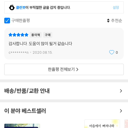
림프종 암환자, 16세의 간암 말기 호스피스 환자의 개별음악치료 및 가족
찾아보기
클린봇
이 부적절한 글을 감지 중입니다.
설정
음악치료에 대해 담았다.
구매한줄평
추천순
종이책
구매
감사합니다. 도움이 많이 될거 같습니다
c********n
2020.08.15.
0
한줄평 전체보기
배송/반품/교환 안내
이 분야 베스트셀러