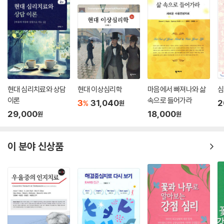
현대 심리치료와 상담
현대 이상심리학
마음에서 빠져나와 삶
심
이론
속으로 들어가라
3
31,040
2
%
원
29,000
18,000
원
원
이 분야 신상품