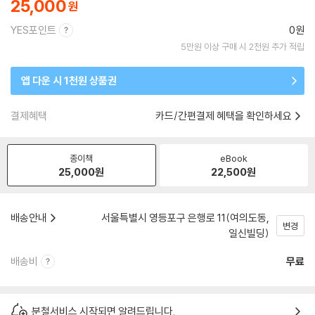
25,000
YES포인트
0원
5만원 이상 구매 시 2천원 추가 적립
앱 다운 시 1천원 상품권
결제혜택
카드/간편결제 혜택을 확인하세요
종이책
eBook
25,000
원
22,500
원
배송안내
서울특별시 영등포구 은행로 11(여의도동,
변경
일신빌딩)
배송비
무료
분철서비스 시작되면 알려드립니다.