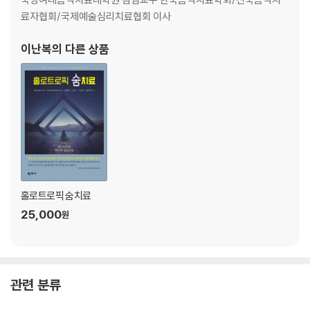
-뇌병변 아동의 언어발달과 안정적·지지적 경험을 위한 음악치료-
료자협회/국제예술심리치료협회 이사
제7장 엄마와의 특별한 30분 음악 시간
이난복
의 다른 상품
- 엄마와의 관계에 어려움이 있는 ADHD 아동을 위한 부모-자녀 관계 음
악치료-
제8장 말하고 싶은 소년의 노래 부르기
-난청아동의 언어발달을 위한 음악치료-
제9장 형제간의 음악 구조 발전을 통한 상호관계의 성장
-장애를 가진 형과 비장애 동생을 위한 노도프-로빈스 음악치료-
홀로트로픽 숨치료
25,000
제2부 청소년 사례연구
원
제10장 좀비가 사라지고 가슴에 별들이 쏟아져요
-17세 소녀의 유년 시절의 트라우마에 대한 GIM심상음악치료-
제11장 리드미컬하게 흐르는 말
관련 분류
-말더듬(리듬장애)을 위한 병합적 언어치료와 음악심리치료-