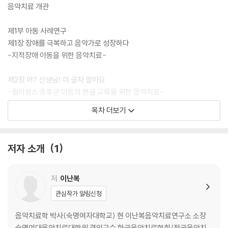
음악치료 개관
제1부 아동 사례연구
제1장 장애를 극복하고 음악가로 성장하다
-지적장애 아동을 위한 음악치료-
제2장 어? 선생님! 이 글자 알아요
-윌리엄스 증후군 아동의 한글 교육을 위한 음악치료-
목차 더보기
제3장 진흙 속의 아름다운 진주를 찾아서
-자폐 서번트의 음악적 성장을 위한 음악치료-
저자 소개
1
제4장 감각을 통해 만나는 세계
-발달장애 아동의 감각통합을 위한 음악치료-
저
이난복
제5장 낯선 세상을 향한 용기
관심작가 알림신청
-반응성 애착장애 아동과의 음악치료-
음악치료학 박사(숙명여자대학교) 현 이난복음악치료연구소 소장
제6장 주영이와 엄마의 행복한 소통을 위한 음악치료
숙명여대음악치료대학원 겸임교수 한국음악치료학회/전국음악치