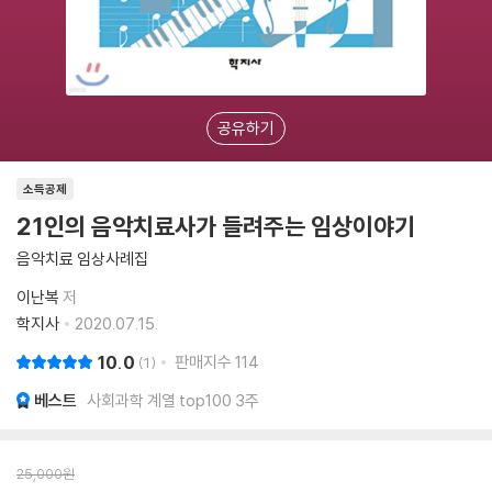
공유하기
소득공제
21인의 음악치료사가 들려주는 임상이야기
음악치료 임상사례집
이난복
저
학지사
2020.07.15.
10.0
판매지수
114
1
베스트
사회과학 계열 top100 3주
25,000
원