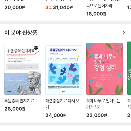
향을 미친 주요 학자들도 소개하였다.
속으로 들어가라
20,000
3
31,040
1
%
원
원
본 사전에서는 용어들을 『한글-한자-영어』의 순으로 표기한 후에 그 개념
18,000
원
을 제시하였다. 따라서 독자들은 본 사전을 통해 발달심리 용어들의 한글
표기, 한자 표기 및 영어 표기를 모두 확인할 수 있고, 동시에 각각의 용어
들이 가지고 있는 핵심 개념을 파악할 수 있다. 또한 사전의 후반부에는 본
이 분야 신상품
사전에서 다루고 있는 용어들을 영어 표현(영어 단어)을 중심으로 찾아볼
수 있도록 하기 위해 각각의 용어들을 『영어-한글-한자』의 순으로 표기한
후에 각 용어들의 개념을 소개하고 있는 본문의 위치(쪽 번호)를 제시하였
다. 이를 통해 독자들은 영어로 표현된 발달심리 관련 용어들의 한글 표기
와 한자 표기를 바로 확인·비교할 수 있고, 동시에 각각의 용어들이 가진 핵
심 개념을 손쉽게 찾아볼 수 있다.
본 사전을 통해 여러 학문 분야들에서 발달심리를 전공하거나 학습하는 학
생들과 연구자들, 그리고 발달심리나 자녀양육과 발달에 관심이 있는 많은
분들이 발달심리 관련 용어들이 가진 의미와 표현을 이해하고 이를 학문
활동이나 실제 생활 속에서 활용해 가는 데 많은 도움이 되길 바란다.
우울증의 인지치료
해결중심치료 다시 보
꽃과 나무로 알아보는
꽃
기
강점 심리
심
28,000
원
24,000
22,000
2
원
원