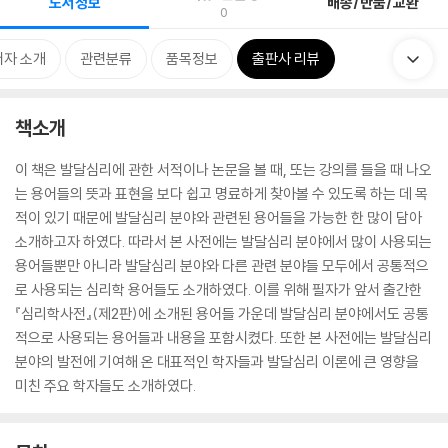
도서정보
배송/반품/교환
0
저자 소개
관련분류
품목정보
출판사 리뷰
책소개
이 책은 발달심리에 관한 서적이나 논문을 볼 때, 또는 강의를 들을 때 나오
는 용어들의 뜻과 표현을 보다 쉽고 명료하게 찾아볼 수 있도록 하는 데 목
적이 있기 때문에 발달심리 분야와 관련된 용어들을 가능한 한 많이 담아
소개하고자 하였다. 따라서 본 사전에는 발달심리 분야에서 많이 사용되는
용어들뿐만 아니라 발달심리 분야와 다른 관련 분야들 모두에서 공통적으
로 사용되는 심리학 용어들도 소개하였다. 이를 위해 필자가 앞서 출간한
『심리학사전』(제2판)에 소개된 용어들 가운데 발달심리 분야에서도 공통
적으로 사용되는 용어들과 내용을 포함시켰다. 또한 본 사전에는 발달심리
분야의 발전에 기여해 온 대표적인 학자들과 발달심리 이론에 큰 영향을
미친 주요 학자들도 소개하였다.