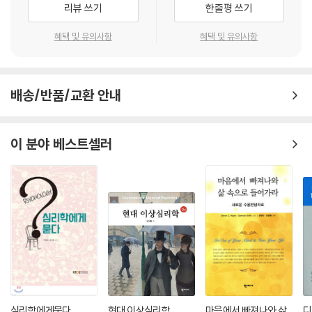
리뷰 쓰기
한줄평 쓰기
종 발생해 왔기 때문에 이 용어들의 표현과 의미를 보다 명료하게 소개해
줄 사전의 필요성이 꾸준히 제기되어 왔다. 필자도 오랫동안 발달심리 공
혜택 및 유의사항
혜택 및 유의사항
부를 해 오면서 이 분야에서 사용되는 용어들의 표현과 의미를 보다 명확
하게 알려 줄 사전의 필요성을 느끼고 발달심리 용어사전을 집필하게 되었
다. 몇 년의 집필 과정을 통해 이번에 출간하게 된 본 사전은 대학이나 대학
배송/반품/교환 안내
원에서 발달심리를 공부하는 학습자들이나 전공자들이 발달심리 용어들
의 표현과 의미를 파악하고 이해하는 데 도움이 되리라 생각한다. 또한 발
달심리 관련 학문 분야나 자녀발달과 양육에 관심이 있는 교육자들, 부모
이 분야 베스트셀러
들 및 일반 학생들에게도 도움이 될 것으로 기대한다.
본 사전은 발달심리에 관한 서적이나 논문을 볼 때, 또는 강의를 들을 때 나
오는 용어들의 뜻과 표현을 보다 쉽고 명료하게 찾아볼 수 있도록 하는 데
목적이 있기 때문에 발달심리 분야와 관련된 용어들을 가능한 한 많이 담
아 소개하고자 하였다. 따라서 본 사전에는 발달심리 분야에서 많이 사용
되는 용어들뿐만 아니라 발달심리 분야와 다른 관련 분야들 모두에서 공통
적으로 사용되는 심리학 용어들도 소개하였다. 이를 위해 필자가 앞서 출
간한 『심리학사전』(제2판)에 소개된 용어들 가운데 발달심리 분야에서도
공통적으로 사용되는 용어들과 내용을 포함시켰다. 또한 본 사전에는 발달
심리 분야의 발전에 기여해 온 대표적인 학자들과 발달심리 이론에 큰 영
심리학에게묻다
현대 이상심리학
마음에서 빠져나와 삶
디