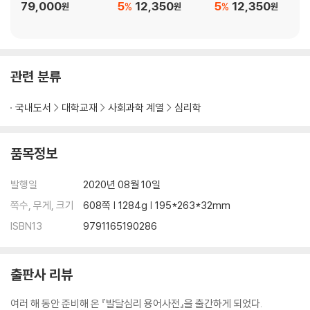
79,000
5
12,350
5
12,350
%
%
원
원
원
관련 분류
국내도서
대학교재
사회과학 계열
심리학
품목정보
발행일
2020년 08월 10일
쪽수, 무게, 크기
608쪽 | 1284g | 195*263*32mm
ISBN13
9791165190286
출판사 리뷰
여러 해 동안 준비해 온 『발달심리 용어사전』을 출간하게 되었다.