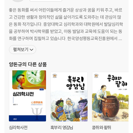
자각몽 ~ 집단주의 사회 323 ~ 392
ㅊ
좋은 동화를 써서 어린이들에게 즐거운 상상과 꿈을 키워 주고, 바르
착각 ~ 칭찬 393 ~ 412
고 건강한 생활과 창의적인 삶을 살아가도록 도와주는 데 관심이 많
ㅋ
은 동화 작가입니다. 중앙대학교 심리학과와 대학원에서 발달심리학
카렌 호나이 ~ 킴벌리 S. 영 413 ~ 420
을 공부하여 박사학위를 받았고, 아동 발달과 교육에 도움이 되는 동
ㅌ
화를 연구하며 집필하고 있습니다. 한국양성평등교육진흥원에서 교
타나토스 ~ 틴버겐 421 ~ 435
수로 근무하며 학생들을 가르쳤고, 지은 책으로는 ‘새로 쓰고 다시 읽
펼쳐보기
ㅍ
는 한국 전래동화’ 시리즈 《선녀와 나무꾼》, 《콩쥐와 팥쥐》, 《혹부리
파괴적, 충동통제 및 품행 장애 ~ 피최면성 436 ~ 450
영감님》과 아동 발달과 교육에 관한 이야기를 담은 여러 권의 책이 있
양돈규
의 다른 상품
ㅎ
습니다. 현재 어린이들에게 즐거운 상상과 꿈을
하드웨어 ~ 히스테리 451 ~ 476
A~Z
Abraham Harold Maslow ~ ZPD 477 ~ 503
0~9
1차성 불임 ~ 21 삼염색체성 504 ~ 508
영문 찾아보기
A(ability test) ~ Z(zygote) 509 ~ 596
심리학사전
혹부리 영감님
콩쥐와 팥쥐