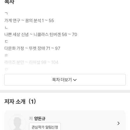
목차
ㄱ
가계 연구 ~ 꿈의 분석 1 ~ 55
ㄴ
나쁜 세상 신념 ~ 니콜라스 틴버겐 56 ~ 70
ㄷ
다문화 가정 ~ 뚜렛 장애 71 ~ 97
ㄹ
라마즈 분만 ~ 리허설 98 ~ 104
ㅁ
마거릿 미드 ~ 믿음-소망 추론 105 ~122
목차 더보기
ㅂ
바빈스키 ~ 삐아제의 인지발달 이론 123 ~ 164
ㅅ
저자 소개
1
사건 기억 ~ 쓰기 언어 상실증 165 ~ 237
ㅇ
아기 ~ 입천장 갈림증 238 ~ 322
저
양돈규
ㅈ
관심작가 알림신청