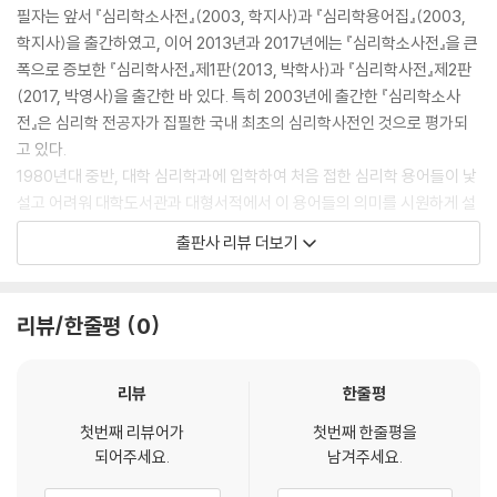
필자는 앞서 『심리학소사전』(2003, 학지사)과 『심리학용어집』(2003,
학지사)을 출간하였고, 이어 2013년과 2017년에는 『심리학소사전』을 큰
폭으로 증보한 『심리학사전』제1판(2013, 박학사)과 『심리학사전』제2판
(2017, 박영사)을 출간한 바 있다. 특히 2003년에 출간한 『심리학소사
전』은 심리학 전공자가 집필한 국내 최초의 심리학사전인 것으로 평가되
고 있다.
1980년대 중반, 대학 심리학과에 입학하여 처음 접한 심리학 용어들이 낯
설고 어려워 대학도서관과 대형서적에서 이 용어들의 의미를 시원하게 설
명해 줄 심리학사전류를 찾아다녔던 기억이 아직도 생생히 남아 있다. 당
출판사 리뷰 더보기
시 그런 수고에도 불구하고 마땅한 책을 찾기 어려웠던 경험이 지난 20년
이 넘는 기간 동안 심리학 용어들을 탐구하고 사전을 집필하도록 만든 계
기가 되었다.
리뷰/한줄평
0
현재 ‘발달심리’는 심리학 분야뿐만 아니라 상담학, 교육학, 유아교육학,
아동학, 청소년학, 성인·노년학, 가정관리학 등과 같은 학문 분야들에서 필
수 과목 또는 주요 선택 과목으로 자리매김하고 있다. 무엇보다도 ‘발달심
리뷰
한줄평
리’는 주요 전공 분야의 하나로 학문 세계와 실제 삶의 영역에서 중요한 지
첫번째 리뷰어가
첫번째 한줄평을
식과 정보를 제공해 주고 있다.
되어주세요.
남겨주세요.
하지만 그동안 발달심리 분야에서 사용되는 용어들의 번역·표현과 의미 전
달 과정에서 의도치 않게 부정확한 표현이나 설명이 이루어지는 경우가 종