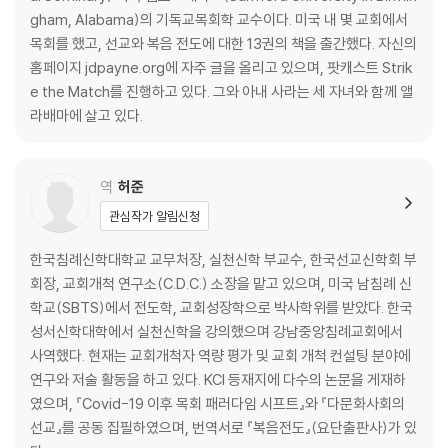
17. 전도의 은사가 따로 있나?
gham, Alabama)의 기독교목회학 교수이다. 미국 내 몇 교회에서
18. 생활 전도란 무엇인가?
목회를 했고, 선교와 복음 전도에 대한 13권의 책을 출간했다. 자신의
19. 전도할 때 무엇을 전해야 하나?
홈페이지 jdpayne.org에 자주 글을 올리고 있으며, 팟캐스트 Strik
20. 전도할 마음이 들지 않아도 전해야 하나?
e the Match를 진행하고 있다. 그와 아내 사라는 세 자녀와 함께 앨
21. 전도할 때 사람들에게 부담을 주어야 하나?
라배마에 살고 있다.
22. 전도할 때 실수하면 어떻게 하나?
23. 대답하기 어려운 질문을 받으면 어떻게 해야 하나?
24. 낯선 사람들에게 전도하지 않는 것은 불순종하는 것인가?
역
허준
25. 우리 교회가 복음 전도에 미온적이면 어떻게 해야 하나?
관심작가 알림신청
26. 성경 구절을 다 암기하지 못하면 어떻게 해야 하나?
27. 영접 기도는 무엇인가?
한국침례신학대학교 교무처장, 실천신학 부교수, 한국선교신학회 부
28. 영적인 대화를 어떻게 시작해야 하나?
회장, 교회개척 연구소(C.D.C.) 소장을 맡고 있으며, 미국 남침례 신
29. 가족들이나 친한 친구들에게 복음을 전하는 최선의 방법은 무엇인가?
학교(SBTS)에서 전도학, 교회성장학으로 박사학위를 받았다. 한국
30. 전도한 후에 미래에 나누게 될 모든 주제에 대해 말해 주어야 하나?
성서신학대학에서 실천신학을 강의했으며 강남중앙침례교회에서
31. 예수님 따르기를 원하는 사람들에게 어떻게 해야 하나?
사역했다. 현재는 교회개척자 역량 평가 및 교회 개척 컨설팅 분야에
32. 예수님 따르기를 원하지 않는 사람들에게 어떻게 해야 하나?
연구와 저술 활동을 하고 있다. KCI 등재지에 다수의 논문을 게재하
33. 전도할 때 나의 행동이 예수님과 같지 않은데 어떻게 해야 하나?
였으며, 『Covid-19 이후 목회 패러다임 시프트』와 『다문화사회의
글을 맺으며
선교』를 공동 집필하였으며, 번역서로 『복음전도』(요단출판사)가 있
주(註)