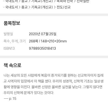
국내도서
종교
기독교(개신교)
목회와 신학
신학일반
국내도서
종교
기독교(개신교)
전도/선교
품목정보
발행일
2020년 07월 25일
쪽수, 무게, 크기
268쪽 | 148*210*20mm
ISBN13
9788935018413
책 속으로
나는 세상의 모든 사람에게 복음이 증거되기를 원하는 선교학자이자 침례
교 사역자의 입장에서 이 책을 썼다. 우리의 성경적, 신학적 기초는 일상생
활에 영향을 미친다. 올바른 신앙은 올바른 실천을 낳는다. 그렇지 않다면
우리의 신학에 문제가 있다는 것이다.
--- p. 15