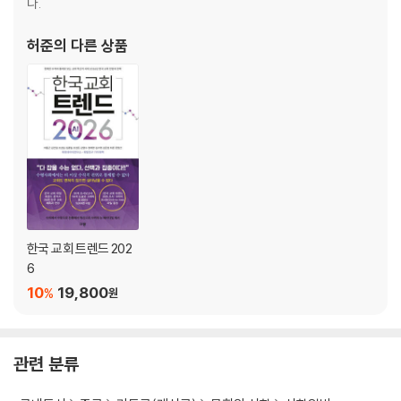
다.
더 읽을 책
성경 구절 색인
허준
의 다른 상품
한국 교회 트렌드 202
6
10
19,800
%
원
관련 분류