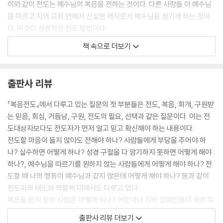
이와 같이 전도는 예수님의 복음을 전하는 것이다. 다른 사람들 이 예수님
을 따르고 지역 교회 안에서 신실한 제자로서 예수님을 섬기게 하는 것이
다. 이것이 성경적인 전도 방법이다.
--- p. 26
책 속으로 더보기
복음은 죄 용서라는 좋은 소식 이외에 풍성한 삶이라는 메시지도 포함한
다. 예수님은 “내가 온 것은 양으로 생명을 얻게 하고 더 풍 성히 얻게 하려
출판사 리뷰
는 것이라”라고 선포하셨다(요 10:10) (중략) 이것은 우리가 원하는 모든
것을 소유하고 편안한 삶을 영 위하게 된다는 뜻은 아니다. 오히려 주님과
『복음전도』에서 다루고 있는 질문의 첫 부분들은 전도, 복음, 회개, 구원받
함께 하는 삶 속에서 주님의 축복과 기쁨을 누리며 영원히 그리스도의 신
는 믿음, 회심, 거듭남, 구원, 전도의 필요, 선택과 같은 질문이다. 이는 전
부가 된다는 것을 의미한다(계 21:9).
도대상자보다도 전도자가 먼저 알고 믿고 확신해야 하는 내용이다.
--- p. 32
전도할 마음이 들지 않아도 전해야 하나? 사람들에게 부담을 주어야 하
나? 실수하면 어떻게 하나? 성경 구절을 다 암기하지 못하면 어떻게 해야
중생이란 한 개인이 그리스도 안에서 새로운 인간이 되는 과정이다. 다시
하나?, 예수님을 따르기를 원하지 않는 사람들에게 어떻게 해야 하나? 전
태어나는 것이다
도할 때 나의 행동이 예수님과 같지 않은데 어떻게 해야 하나? 등과 같이
--- p. 59
전도자의 태도와 역할에 대해서도 다루고 있다.
복음을 듣지 못한 사람은 어떻게 되나? 어린이나 지적 장애인들이 죽은 후
우리가 다른 사람들에게 그리스도의 복음을 전하는 일에 순종할 때 하나님
에는 어디로 가나? 와 같이 전도대상자가 던질만한 질문이자 전도자 역시
출판사 리뷰 더보기
은 우리를 사용하셔서 다른 사람들을 하나님의 나라로 인도하신다. 그분의