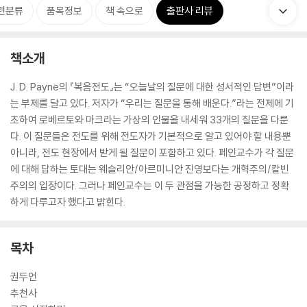
련분류
품목정보
책 속으로
출판사 리뷰
책소개
J. D. Payne의 『복음전도』는 “오늘날의 질문에 대한 성서적인 답변”이라
는 부제를 달고 있다. 저자가 “우리는 질문을 통해 배운다.”라는 전제에 기
초하여 로베르토와 마크라는 가상의 인물을 내세워 33개의 질문을 다룬
다. 이 질문들은 전도를 위해 전도자가 기본적으로 알고 있어야 할 내용뿐
아니라, 전도 현장에서 받게 될 질문이 포함하고 있다. 페인교수가 각 질문
에 대해 답하는 토대는 웨슬리안/아르미니안 진영보다는 개혁주의/칼빈
주의의 입장이다. 그러나 페인교수는 이 두 관점을 가능한 공정하고 정확
하게 다루고자 했다고 밝힌다.
목차
권두언
추천사