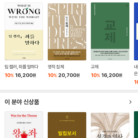
와 지적 장애인들의 죽음과 구원을 생각하는 분이시다
--- p.121
모든 믿는 자들은 은사에 상관없이 전도 사역을 감당해야 한다. 모든 성도
가 전도자로 부름 받은 것은 아니다(모든 이들이 사도, 예언자, 목사나 선
생님으로 부름을 받지 않은 것과 같다). 분명한 사실은 그리스도 안에 있는
모든 이는 부활하신 예수님에 대해 전해야 한다는 것이다. 우리는 다른 사
람에게 축복이 되고(창 12:1-3), 모든 민족을 제자 삼고(마 28:19), 회개
와 용서를 설교하고(눅 24:47), 그의 증인이 되어 (행 1:8) 그의 영광을
선포하기 위해(벧전 2:9) 하나님의 가족이 되었다.
팀 켈러, 죄를 말하다
영적 침체
교제
내
은
--- p.142
10
16,200
10
20,700
10
16,200
%
%
%
원
원
원
1
우리의 행동과 말은 진정한 의미의 성경적 생활 전도와 분리될 수 없다
--- p.152
이 분야 신상품
나는 가끔 몸이 좋지 않아서 복음을 전하지 않은 적도 있고, 기분이 좋지 않
아서 전도를 포기한 적도 있다. 죄에 빠져 증인의 일을 감당하지 않은 적도
있다. 주님이 바라시는 일을 우리가 하고 싶다는 감정에 이끌려서는 안 된
다. 주님은 감정이 아닌 충성됨으로 섬겨야 한다.