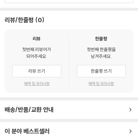
궁금해할 만한 질문도 있다.
때에 그분의 능력으로 완성되는 하나님의 계획은 우리에게 최선이며, 그분
의 영광에 최선이다.
20세기 최고의 복음주의자라고 불렸던 J.I 패커는 페인 교수의 『복음 전
리뷰/한줄평
0
P.74
도』가 마틴 루터, 리차드 벡스터, 찰스 스펄전처럼 “대화”라는 도구를 복
음 전도에 탁월하게 적용하였기에 이를 읽다 보면 전도의 사명을 감당하는
지옥은 실재하는 곳이다
데 필요한 많은 지혜를 얻게 된다고 평가했다. 패커의 말처럼 독자는 『복음
리뷰
한줄평
--- p. 92
전도』를 읽기 시작하면 이들의 만남에 자연스럽게 합석하게 되고, 이들의
첫번째 리뷰어가
첫번째 한줄평을
대화에 귀 기울이다 보면 궁금증을 해소하게 된다. 그 결과, 전도 현장에서
되어주세요.
남겨주세요.
이 세상에서 우리의 자유와 하나님의 주권이 이론적으로는 모순되는 것 같
질문을 받게 될 경우, 어떻게 답변을 해야 하는지도 물 흐르듯이 익히게 된
이 보이지만 영원이라는 지평에서 보면 하나로 연결되어 있는 것이다.
다.
리뷰 쓰기
한줄평 쓰기
--- p. 101
『복음전도』를 한마디로 평가하자면, 전도자는 읽기만 해도 전도훈련이 되
혜택 및 유의사항
혜택 및 유의사항
예수님은 구원의 유일한 길이시며, 구원을 위해서는 예수님을 믿는 분명한
고, 전도대상자는 읽다가 전도되는 책이라고 할 수 있다.
믿음이 있어야 한다.
--- p.111
배송/반품/교환 안내
성경이 침묵하면 우리도 침묵해야 한다. 우리의 반응과 상관없이 하나님은
항상 선하시고, 긍휼이 많으시고, 사랑이시고, 은혜로우시고, 자비하시고,
이 분야 베스트셀러
친절하시고, 정의로우신 분임을 알아야 한다. 하나님은 우리보다도 어린이