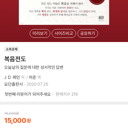
미리보기
사이즈비교
공유하기
소득공제
복음전도
오늘날의 질문에 대한 성서적인 답변
J. D. 페인
저
허준
역
요단출판사
2020.07.25.
첫번째 리뷰어가 되어주세요
판매지수
216
15,000
원
15,000