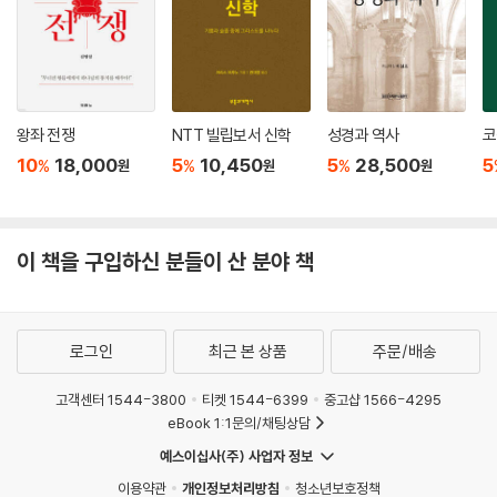
--- p.161
당신이 전도할 때 실수를 할까 봐 두려워한다면, 그 염려를 죄악으로 고백
하고 회개하라. 바울은 말하길 “주께서 가까우시니라 아무것도 염려하지
말고 다만 모든 일에 기도와 간구로, 너희 구할 것을 감사함으로 하나님께
왕좌 전쟁
NTT 빌립보서 신학
성경과 역사
코
아뢰라 그리하면 모든 지각에 뛰어난 하나님의 평강이 그리스도 예수 안에
10
18,000
5
10,450
5
28,500
5
%
%
%
원
원
원
서 너희 마음과 생각을 지키시리 라”(빌 4:5-7). 주님의 평안은 우리를 풍
성하게 한다.
--- p.172
이 책을 구입하신 분들이 산 분야 책
성경에는 우리가 낯선 사람에게 복음을 전해야 한다고 나와 있다. 앞장들
에서 보았듯이 제자를 삼고, 예수님의 증인이 되고, 말씀을 전하라(마 28:
19; 행 1:8; 딤전 4:2)고 성경은 말씀한다. 구체적으로 진술되어 있지 않지
로그인
최근 본 상품
주문/배송
만, 복음서와 사도행전에 나타난 대부분은 완전히 낯선 사람들을 전도하는
것이다.
고객센터 1544-3800
티켓 1544-6399
중고샵 1566-4295
--- p.182
eBook 1:1문의/채팅상담
예스이십사(주) 사업자 정보
복음을 전하는 과정에서 상대방이 영적 주제에 관해 이야기하고 싶어 하지
않는다면 대화의 문을 열도록 강요하지 말아야 한다는 것이다. 기억하라.
이용약관
개인정보처리방침
청소년보호정책