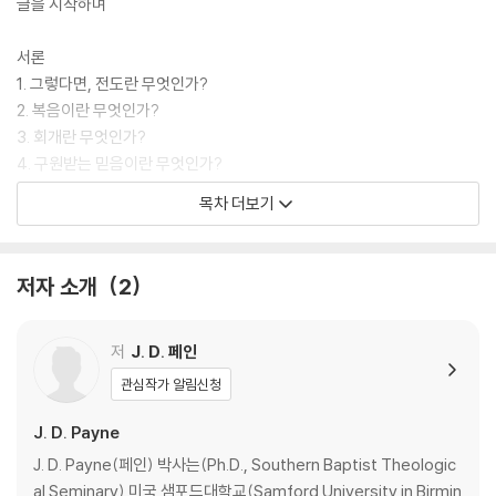
글을 시작하며
서론
1. 그렇다면, 전도란 무엇인가?
2. 복음이란 무엇인가?
3. 회개란 무엇인가?
4. 구원받는 믿음이란 무엇인가?
5. 회심이란 무엇인가?
목차 더보기
6. 회심은 일회적 사건인가, 계속되는 과정인가?
7. 거듭남이란 무엇인가?
8. 무엇으로부터 구원받는가?
저자 소개
2
9. 하나님께서 주관하신다면, 우리가 전도할 필요가 있는가?
10. 선택이란 무엇인가?
11. 사랑의 하나님이 사람들을 지옥으로 보내시는가?
저
J. D. 페인
12. 구원에 있어 자유 의지의 역할은 무엇인가?
관심작가 알림신청
13. 복음을 듣지 못한 사람은 어떻게 되나?
14. 어린이나 지적 장애인들이 죽은 후에는 어디로 가나?
J. D. Payne
15. 전도에서 성령의 역할은 무엇인가?
J. D. Payne(페인) 박사는(Ph.D., Southern Baptist Theologic
16. 전도에서 기도의 역할은 무엇인가?
al Seminary) 미국 샘포드대학교(Samford University in Birmin