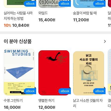
싫어하는 사람을 사라
와일드
숨결이 바람 될 때
달
지게 하는 방법
하
15,400
11,200
원
원
10
10,840
1
%
원
이 분야 신상품
수영 그만두기
맹렬한 허기
낡고 사소한 것들의 자
결
리
다
16,000
12,600
원
원