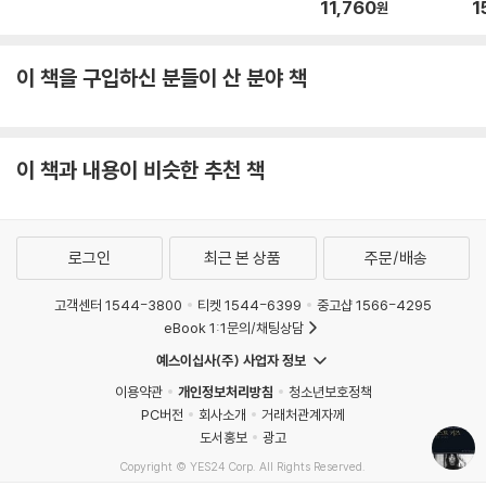
11,760
1
원
이 책을 구입하신 분들이 산 분야 책
이 책과 내용이 비슷한 추천 책
로그인
최근 본 상품
주문/배송
고객센터 1544-3800
티켓 1544-6399
중고샵 1566-4295
eBook 1:1문의/채팅상담
예스이십사(주) 사업자 정보
이용약관
개인정보처리방침
청소년보호정책
PC버전
회사소개
거래처관계자께
도서홍보
광고
Copyright © YES24 Corp. All Rights Reserved.
MATOM7