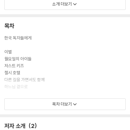
저자소개
소개 더보기
패티 스미스 미국의 뮤지션. 음악 작업 외에 글쓰기, 그림 작업 등 다양한
영역에서 활동하고 있다. 1970년대에 시적인 가사와 록을 결합한 센세이
목차
셔널한 음악적 시도로 명성을 얻었으며 1975년 발매한 데뷔 앨범 『호시스
(Horses)』는 ‘세계의 명반 100’ 안에 들기도 했다. 「글로리아(Gloria)」,
한국 독자들에게
브루스 스프링스틴과 작업한 「비코즈 더 나이트(Because The Night)」,
「올리버스톤의 킬러」 삽입곡이기도 한 「로큰롤 니거(Rock´n´roll Nigge
이별
r)」 등 많은 명곡을 남겼다.1973년 고담 북 마트에서 열린 드로잉전을 시
월요일의 아이들
작으로 1978년에는 로버트 밀러 갤러리에서, 2002년에는 앤디 워홀 미
저스트 키즈
술관에서 전시회를 열었다. 2008년에는 카르티에 재단의 주최로 패티 스
첼시 호텔
미스의 작품 세계를 집대성하는 기획전이 파리에서 열렸다. 『제7의 천국
다른 길을 가면서도 함께
(The Seventh Heaven)』 등 다섯 권의 시집을 펴냈다. 2005년에는 프
하느님 곁으로
랑스 문화부에서 예술문학훈장을 수여했고, 2007년에는 로큰롤 명예의
전당에 올랐다. 현재 뉴욕에 거주하며 『저스트 키즈』의 영화 시나리오 각
못 다한 이야기
목차 더보기
색 작업을 하고 있다. 2011년 『타임』이 선정한 ‘세계에서 가장 영향력 있는
로버트의 책상에 관하여
100명’에 꼽히기도 했으며, 지금까지 ‘여성 로커의 아이콘’ ‘펑크의 대모’로
평가받는다.
로버트 메이플소프 연대기
저자 소개
2
패티 스미스 연대기