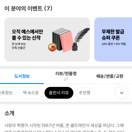
이 분야의 이벤트
7
리뷰/한줄평
도서정보
배송/반품/교환
27
품목정보
책 속으로
출판사 리뷰
추천평
소개
사랑과 혁명이 시작된 1967년 여름, 존 콜트레인이 세상을 떠났다. 그해