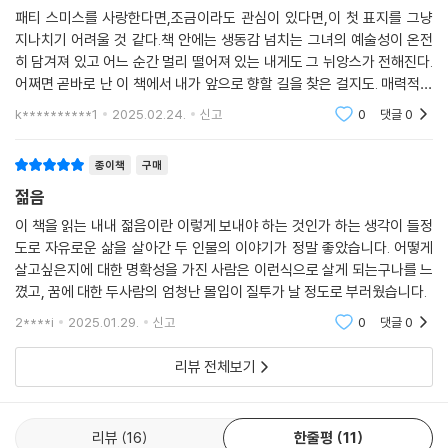
패티 스미스를 사랑한다면,조금이라도 관심이 있다면,이 첫 표지를 그냥
지나치기 어려울 것 같다.책 안에는 생동감 넘치는 그녀의 예술성이 온전
히 담겨져 있고 어느 순간 멀리 떨어져 있는 내게도 그 뉘앙스가 전해진다.
어쩌면 곧바로 난 이 책에서 내가 앞으로 향할 길을 찾은 걸지도. 매력적인
책이라 닳도록 읽고 싶다.
k**********1
2025.02.24.
신고
0
댓글
0
종이책
구매
젊음
이 책을 읽는 내내 젊음이란 이렇게 보내야 하는 것인가 하는 생각이 들정
도로 자유로운 삶을 살아간 두 인물의 이야기가 정말 좋았습니다. 어떻게
살고싶은지에 대한 명확성을 가진 사람은 이런식으로 살게 되는구나를 느
꼈고, 꿈에 대한 두사람의 엄청난 몰입이 질투가 날 정도로 부러웠습니다.
2****i
2025.01.29.
신고
0
댓글
0
리뷰 전체보기
리뷰
16
한줄평
11