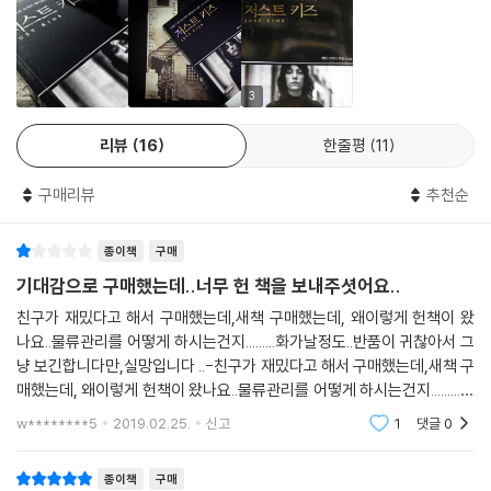
바지에 하얀 와이셔츠를 받쳐 입은 패티에게서 미적 아우라를 풍기는 중성
단 하나 내가 로버트에게 요구한 건 티 하나 없이 깔끔한 셔츠를 입고 싶다
1975년 충격적인 앨범 『호시스』에서 올해 내놓은 『뱅가』에 이르기까지
적 이미지를 창조해낸다. (이들의 협업은 로버트가 세상을 떠나기 전까지
는 것이었다. (……) 며칠 뒤에 그는 내게 밀착사진을 보여주며 말했다. “이
패티 스미스의 거짓 세상에 대한 조롱과 난타는 멈추지 않는다. 그처럼 역
지속돼 패티는 로버트를 위한 곡을 썼고, 로버트는 패티의 또 다른 앨범의
사진은 기적이야.” 지금도 그 사진을 보면, 내가 보이지 않는다. 그날의 우
사에서 처절하고 순수하게 기성 가치를 비틀어댄 여성 로커는 없었다. 이
커버 사진을 촬영하기도 했다.)
3
리가 보인다. --pp.318-321
책은 ‘혁명적’ 자세는 물론 자신의 ‘인간적’ 숨결도 내비치는 리얼 패티의
패티 스미스는 『저스트 키즈』에서 예술가의 가장 중요한 태도로 ‘자신을
자전적 기록이다. 1989년 죽을 때까지 협업한 사진작가 로버트 메이플소
믿어야 한다는 것’과 ‘진실해야 한다는 것’을 꼽는다. 1960년대 말 우드스
리뷰
16
한줄평
11
어느 늦은 오후, 로버트와 8번가를 걸어내려 가는데 어느 가게에서든 「비
프를 회고하며 동지에 대한 연민과 경배, 또 그 속에 흐르는 연정을 담담하
톡 페스티벌이 이상향을 꿈꾸는 공동체 정신이 사회를 변혁할 수 있다는
코즈 더 나이트(Because the Night)」가 크게 울려 퍼지고 있었다. 브루
게 풀어낸다. 독자들은 이 책에서 그 모든 것을 가능하게 한 것은 지극의 예
메시지를 남겼다면, 이 책은 자유로운 인간 정신과 예술에 대한 열망이 어
구매리뷰
추천순
스 스프링스틴과 작업한 곡으로 『이스터(Easter)』 앨범에 수록된 곡이다.
술혼과 열정이며, 예술이야말로 부패한 세상의 거의 유일한 해독제라는 강
떻게 시대를 여는가에 대한 희망의 기록이다. 이런 감수성이야말로 패티
레코딩을 마치고 나는 그 곡을 가장 먼저 로버트에게 들려주었다. 그럴 만
력한 암시를 받게 될 것이다.
스미스가 음악적 실험을 거듭하고 현실에 대한 발언을 멈추지 않게 하는
종이책
구매
한 이유가 있었다. 로버트가 항상 내가 하길 원하는 스타일의 곡이었기 때
임진모(대중음악평론가)
(패티는 중국의 티베트 침공에 대한 비판을 담아 「1959」라는 곡을 쓰기도
기대감으로 구매했는데..너무 헌 책을 보내주셧어요..
문에. (……) 로버트는 나의 성공을 정말 대놓고 기뻐했다. 그 자신을 위해
했으며, 최근에는 바르셀로나의 고용 촉구 대정부 시위에 참여하는 등 기
서, 우리 서로를 위해서 정말 그렇게 되기를 바랐다. 그는 담배 연기 한 모
친구가 재밌다고 해서 구매했는데,새책 구매했는데, 왜이렇게 헌책이 왔
회가 될 때마다 사회적 메시지를 던졌다) 원동력일 것이다. 무엇보다 여느
금을 멋지게 뿜어내더니 내게만 쓰는 말투로, 어정쩡하게 혼내는 그런 말
나요..물류관리를 어떻게 하시는건지.........화가날정도..반품이 귀찮아서 그
자서전에 클리셰처럼 등장하는 성공가도를 달리는 모습이라든지, 자화자
냥 보긴합니다만,실망입니다 ..-친구가 재밌다고 해서 구매했는데,새책 구
투로, 질투라고는 조금도 없는 감탄을 담아, 우리 둘만이 이해할 수 있는 언
찬 격의 이야기가 전혀 없기에 두 예술가의 이야기가 독자들에게는 더욱
매했는데, 왜이렇게 헌책이 왔나요..물류관리를 어떻게 하시는건지.........화
어로 느릿느릿 말했다.
진실하게 다가갈 것이다.
가날정도..반품이 귀찮아서 그냥 보긴합니다만,실망입니다 ..
“패티, 네가 먼저 유명해졌구나.” ---p.330
w********5
2019.02.25.
신고
1
댓글
0
편집자 주
“패티, 나 죽나 봐. 너무 고통스러워.” 그는 사랑과 비난이 섞인 표정으로
종이책
구매
패티 스미스는 최근 11번째 정규 앨범 『뱅가Banga』를 발매하고 유럽 투어