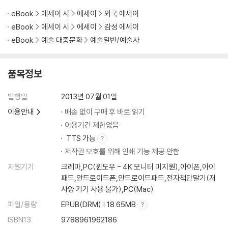
eBook
에세이 시
에세이
외국 에세이
eBook
에세이 시
에세이
감성 에세이
eBook
예술 대중문화
예술일반/예술사
품목정보
발행일
2013년 07월 01일
이용안내
배송 없이 구매 후 바로 읽기
이용기간 제한없음
TTS 가능
저작권 보호를 위해 인쇄 기능 제공 안함
지원기기
크레마,PC(윈도우 - 4K 모니터 미지원),아이폰,아이
패드,안드로이드폰,안드로이드패드,전자책단말기(저
사양 기기 사용 불가),PC(Mac)
파일/용량
EPUB(DRM) | 18.65MB
ISBN13
9788961962186