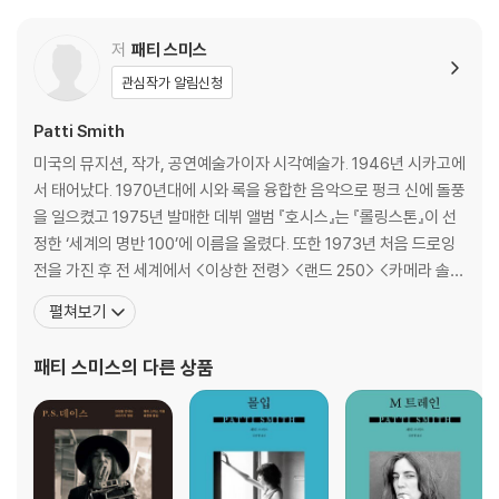
옮긴이의 글
저
패티 스미스
관심작가 알림신청
Patti Smith
미국의 뮤지션, 작가, 공연예술가이자 시각예술가. 1946년 시카고에
서 태어났다. 1970년대에 시와 록을 융합한 음악으로 펑크 신에 돌풍
을 일으켰고 1975년 발매한 데뷔 앨범 『호시스』는 『롤링스톤』이 선
정한 ‘세계의 명반 100’에 이름을 올렸다. 또한 1973년 처음 드로잉
전을 가진 후 전 세계에서 <이상한 전령> <랜드 250> <카메라 솔로
> <베일> <18개 역> 등의 전시회를 열며 전방위적 예술가로 활동해
펼쳐보기
왔다. 패티 스미스는 2005년 프랑스 문화부에서 문예공로훈장을 받
았고 2007년 로큰롤 명예의전당에 헌액됐으며, 미국 작곡가·작가·
패티 스미스
의 다른 상품
출판인협회창립자상, 스웨덴 폴라