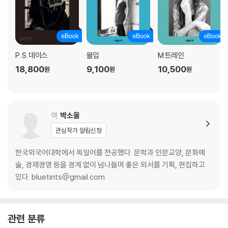
P. S. 데이스
몰입
M 트레인
18,800
9,100
10,500
원
원
원
역
박소울
관심작가 알림신청
한국외국어대학에서 독일어를 전공했다. 문학과 인문교양, 문화예
술, 경제경영 등을 경계 없이 넘나들며 좋은 외서를 기획, 편집하고
있다. bluetints@gmail.com
관련 분류