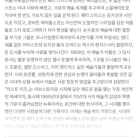
여름 브루클린에서 만난 패티 스미스와 로버트 메이플소프, 두 젊은 아티
스트는 이내 사랑에 빠졌고, 서로의 예술 세계를 추구하며 소울메이트로
지내며 한 번도 가보지 않은 길을 걷게 된다. 패티 스미스는 뮤지션과 시인
으로 커갔고, 로버트 메이플소프는 자신만의 도발적인 스타일을 담은 작품
들로 스타 포토그래퍼가 되어 명성을 쌓는다. 순수함과 예술에 대한 열정
을 무기로 그들은 코니아일랜드에서부터 42번가를 거쳐 마침내는 앤디
워홀 같은 아티스트와 뮤지션 들이 모여드는 맥스의 캔자스시티 클럽까지,
온 도시를 누비며 사랑을 쌓아나간다. 1969년, 이 예술가 커플은 그 당시
로서는 별로 유명하지 않던 첼시 호텔에 투숙하며, 그곳을 드나들던 재니
스 조플린, 앨런 긴스버그, 지미 헨드릭스 같은 예술가들과 활발하게 교유
한다. 시와 로큰롤, 성정치에 관한 관심과 논쟁이 끓어올라 폭발할 것만 같
은 시대적 상황 속에서 이들은 서로 창조적 영감을 주고받으며 성장한다.
『저스트 키즈』는 러브스토리로 시작해 깊은 애도로 끝을 맺는 가장 개인적
인 에세이자, 동시에 1960년대 말에서 70년대 사이 예술적 감성과 혁명
적 기운이 흘러넘쳤던 뉴욕이라는 공간에 대한 헌사이며, 그 시대를 풍미
했던 다양한 사람들에 대한 기록이다. 이제는 예술계의 거장으로, 시대의
아이콘이 된 패티 스미스와 로버트 메이플소프의 젊은 날의 자화상과 어린
아티스트들의 예술적 행보가 한 편의 소설처럼 펼쳐진다.