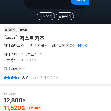
미리보기
공유하기
소득공제
EPUB
저스트 키즈
eBook
패티 스미스와 로버트 메이플소프 젊은 날의 자화상
EPUB
패티 스미스
저
박소울
역
아트북스
2013.07.01.
원서
Just Kids
8.9
판매지수
150
27
12,800
원
12,800
11,520
쿠폰혜택가