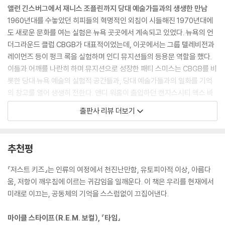
벨수프 캔 작품을 싫어했고, 전혀 공감할 수도 없었다. 나는 동시대를 투사
앨런 긴스버그에서 재니스 조플린까지 당대 예술가들과의 생생한 만남
하고 모방하기보다는 자신만의 예술 세계를 추구하여 시대를 선도해나가
1960년대를 수놓았던 히피들의 혁명적인 외침이 시들해진 1970년대에
는 예술가를 존경했다. --pp.96-97
도 새로운 문화를 여는 실험은 뉴욕 곳곳에서 계속되고 있었다. 뉴욕의 언
더그라운드 클럽 CBGB가 대표적이었는데, 이곳에서는 그룹 텔레비전과
우리 탁자 왼편에는 재니스 조플린이 밴드 멤버들에게 웃기는 이야기를 떠
레이먼즈 등이 펑크 록을 실험하며 인디 뮤지션들의 등용문 역할을 했다.
들고 있었다. 오른쪽 너머에는 그레이스 슬릭과 제퍼슨 에어플레인의 다른
이들과 어깨를 나란히 하며 뮤지션으로 성장한 패티 스미스는 CBGB를 비
멤버들이 컨트리 조 앤드 더 피시 멤버들과 한자리에 앉아 있었다. 입구 근
롯한 당대 뉴욕 예술의 실험적 공간들과, 당대 예술가들과의 일화를 기억
처 마지막 탁자엔 지미 헨드릭스가 어떤 금발 미녀와 있었는데, 모자를 쓴
의 창고를 열어 생생히 전한다. 앤디 워홀이 출입하던 캔자스시티 맥스 바
채로 고개를 숙이고 뭔가를 먹고 있었다. 엘 키호테 바는 어딜 봐도 그린 소
는 소위 잘나가는 연예인과 예술가 들의 집합소로, 에디 세지윅을 비롯한
출판사 리뷰 더보기
스를 얹은 새우 요리와 파에야, 상그리아와 데킬라 병을 앞에 두고 앉은 뮤
앤디 워홀의 뮤즈들을 만날 수 있었다. 또한 당시만 해도 잘 알려지지 않았
지션들 천지였다. (……) 그날 밤 방으로 올라오면서 그 뮤지션들과 말로는
던 첼시 호텔의 엘 키호테 바는 재니스 조플린, 앨런 긴스버그, 살바도르 달
설명하기 어려운 유대감을 느꼈는데, 예감 같은 것과는 또 다른 느낌이었
리 등이 드나들던 동시대 예술가들의 아지트로, 패티 스미스는 이곳에 대
추천평
다. 그 당시엔 내가 그들과 같은 길을 걷게 되리라곤 상상도 하지 못했다.
해 각별한 애정을 담아 묘사한다.한낱 가난한 서점 직원에 불과했던 자신
나는 그저 아직 완성하지 못한 시 몇 편 때문에 끙끙대는, 스물두 살의 멀대
이 문화적 세례를 받으며 예술가로서 정체성을 확립할 수 있던 곳이기에
『저스트 키즈』는 인류의 여정에서 천진난만함, 유토피아적 이상, 아름다
같은 서점 직원이었을 뿐이다. --pp.142-143
더욱 그렇다. 이 외에도 지미 헨드릭스가 만든 스튜디오 일렉트릭 레이디
움, 저항이 깨우침에 이르는 귀감임을 일깨운다. 이 책은 우리를 현재에서
에서 녹음한 일이며, 랭보를 기리는 자신의 퍼포먼스에 수전 손탁이 참석
미래로 이끄는, 공동체의 기억을 스스럼없이 끄집어낸다.
참으로 흥미롭고 신비스러운 호텔 로비라고 생각하고 있던 차에 돌연 바람
한 이야기, 메트로폴리탄 미술관 큐레이터 존 매켄드리의 로버트 메이플소
이 휘몰아치듯 육중한 유리문이 열리며 까만 옷을 입고 선홍색 망토를 두
프에 대한 후원 등 패티 스미스를 중심으로 한 문화계 인사들의 행보가 다
마이클 스타이프(R.E.M. 보컬), 『타임』
른 왠지 익숙한 인물이 들어왔다. 살바도르 달리였다. 그는 로비를 신경질