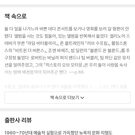
책 속으로
둘 다 일을 나가느라 바쁜 데다 콘서트를 보거나 영화를 보러 갈 형편이 안
됐다. 앨범을 사는 것도 힘들어, 있는 앨범을 반복해서 들었다. 엘리노어 스
테버가 부른 『마담 버터플라이』, 존 콜트레인의 『러브 수프림』, 롤링스톤
스의 『비트윈 더 버튼스』, 조앤 바에즈, 밥 딜런의 『블론드 온 블론드』를 주
구장창 들었다. 로버트는 바닐라 퍼지 밴드나 팀 버클리, 팀 하딘 같은 뮤지
션을 알려주었고, 그의 『히스토리 오브 모타운』은 우리 둘이 사랑을 속삭
이는 밤에 배경음악이 되어주곤 했다. ---p.66
6월 초, 발레리 솔라나스가 앤디 워홀을 저격했다. (……) 그는 앤디 워홀
을 상당히 좋아했고, 가장 중요한 동시대 예술가로 여겼다. 마치 영웅을 동
책 속으로 더보기
경하듯 그를 숭배했다. 콕토나 영화감독이자 시인인 파졸리니처럼 삶과 예
술을 분리하지 않은 예술가들을 존경했는데, 그중에서도 가장 존경한 사람
은 은색으로 치장한 스튜디오 팩토리 안에서 인간의 미장센을 기록한 예술
출판사 리뷰
가, 바로 앤디 워홀이었다. 나는 앤디 워홀에 대해서 로버트와 생각이 달랐
다. 그의 작품은 내가 별로 가까이하고 싶지 않은 문화를 표방했다. 그의 캠
1960~70년대 예술적 실험으로 가득했던 뉴욕의 문화 지형도