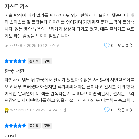
나를 바라봤다. 내 사랑이 그를 구하진 못했다. 삶을 향한 그의 열망도 그를
중에 있습니다. (이 앨범에는 영화배우 조니 뎁이 기타와 드럼을 연주해 화
저스트 키즈
구하진 못했다. 정말로 그가 죽어가고 있다고 실감한 건 그때가 처음이었
제가 된 타이틀곡 「Banga」와, 일본의 지진 피해자들을 애도하는 음악 「Fu
서술 방식이 마치 일기를 써내려가듯 읽기 편해서 더 몰입이 됐습니다. 패
다. 어느 누구도 견뎌내지 못할 고통을 그는 참아내고 있었다. 그가 너무나
ji san」이 수록돼 있습니다.) 이 책에는 패티 스미스가 2009년 지산록페스
티 스미스를 잘 몰랐는데 이야기를 읽어가며 가까워진 듯한 느낌이 들었습
도 미안한 표정으로 나를 보자, 나는 견딜 수 없어져 눈물을 쏟아냈다.
티벌에 내한한 인연으로 특별히 한국어판 서문을 수록했습니다.
니다. 읽는 동안 뉴욕의 분위기가 상상이 되기도 했고, 때론 즐겁기도 슬프
(……) 마지막으로 우리가 함께 앉아 있었을 때 그의 사진과 우리의 시 위
기도 하는 감정을 느끼며 읽었습니다.
로 창문으로 들어온 햇살이 가득 내려앉았다. 로버트는 죽어가고 있었고,
a******8
2025.10.12.
신고
0
댓글
0
가만히 침묵을 만들어내고 있었다. 살아가기로 운명 지어진 나는, 그가 살
아 숨 쉬고 있음을 증명하는 그 고요한 침묵의 소리를 가만히 듣고 있었다.
종이책
구매
---p.347
한국 내한
마침사고 몇달 뒤 한국에서 전시가 있었다 수많은 사람들이 사인받은거를
보고 너무 부러웠다 아쉽지만 작가와의대화는 끝이나고 전시를 예약 했다
예약한 날짜안에 이 책을 완독하는게 목표다!! 어떤책일지 , 전시는 그의
연장선일지 어떤얘기를 하고 있을지 설레서 작가의 또 다른책도 중고책으
로 구매했다 읽을게 많다 이만
w*******3
2025.04.24.
신고
0
댓글
0
종이책
구매
Just