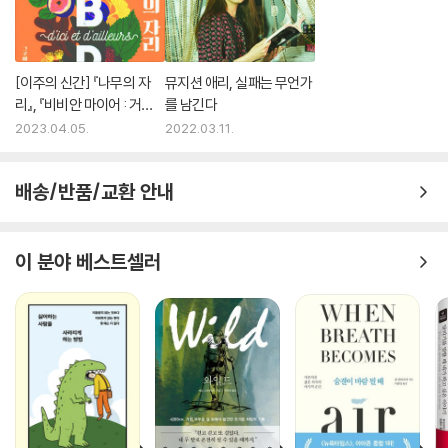
[이주의 신간] 『나무의 자
뮤지션 애리, 실패는 무언가
리』, 『비비안 마이어 : 거울
를 남긴다
의 표면에서』 외
2023.04.05.
2022.03.11.
배송/반품/교환 안내
이 분야 베스트셀러