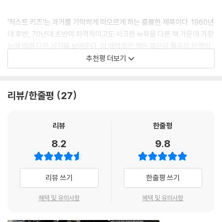
큐처럼 펼쳐진다. 당대 뉴욕을 회상할 흥미로운 에피소드와 추억이 가득한
적으로 둘러보더니 레이먼드를 보고는 미소 지었다. 그는 우아하고 마른
이 책에서 독자들은 1960~70년대 예술적 실험으로 가득했던 뉴욕의 문
손을 내 머리에 얹고서 말했다. “까마귀를 닮았군. 고딕 까마귀.” ---p.176
‘저스트 키즈’는 과거를 기막히게 떠오르게 하는 훌륭한 제목이다. 1960년
화 지형도를 그려볼 수 있다.
대 후반, 70년대 초반의 파격적이고도 시크한 뉴욕을 다룬 책 가운데 가장
로버트의 작품을 가만 보면 그의 피사체들은 부끄러워하지 않는다. 성기를
눈에 띄며 다른 시각을 보여준다. 이 매력적인 책은 젊은이 특유의 허영이
이 시대 진정한 보헤미안 예술가의 고백
꺼내 놨어, 미안해, 라고 하지 않는다는 말이다. 그는 부끄러워하지 않았
꼭 어리석은 것만은 아니라는 것을, 때때로 허영이 과정이라는 점을 일깨
추천평 더보기
자유로운 인간 정신으로 시대를 여는 이야기
고, 어느 누구도 그러지 않길 바랐다. 로버트는 자기 모델이 성기를 주무르
운다.
이 책의 제목 『저스트 키즈』는 패티 스미스와 로버트 메이플소프가 겪은
는 사도 마조히즘적 성향의 남자든 우아한 상류층이든 상관없이 결과물에
『뉴욕타임스』
한 가지 일화에 바탕을 둔 것이다. 1967년 봄, 두 사람이 워싱턴스퀘어 공
기뻐하길 바랐고, 그와 소통하면서 확신을 가지길 바랐다. (……) 왜 그런
리뷰/한줄평
27
원에 놀러 갔을 때, 어느 노부인이 이들을 보고 ‘예술가’라며 남편에게 사진
사진을 찍게 되었는지 물었을 때 그는 누군가는 해야 했고, 그게 자기였을
을 찍으라고 하지만, 그는 부인의 말을 이렇게 일축한다. “걔넨 그냥 애들
패티 스미스는 대체 몇 가지 재능을 가진 걸까? 그림도 그리고 시도 쓰고
뿐이라 답했다. 그에게는 합의하에 이뤄지는 극단적인 섹스 장면을 촬영할
일 뿐이야.They're just kids.” 이 일화처럼 당시 패티와 로버트는 완전히
연극에도 출연하고, 모델도 하고, 노래도 부르고……. 패티만 멋진 게 아니
리뷰
한줄평
수 있는 특권이 주어졌고, 그건 모델들이 그를 신뢰했기 때문에 가능했다.
무명 커플에 시쳇말로 ‘루저’였지만, 이들은 각자의 작업에 매진하며 예술
다. 로버트 메이플소프는 드로잉으로 시작해서 설치 작품 제작에 이르렀으
그의 의도는 폭로가 아니라 섹슈얼리티를 예술의 영역으로 끌어들이는 데
8.2
9.8
가가 되겠다는 꿈에 조금씩 다가선다. 미술관 입장권을 살 돈이 없어서 한
며, 궁극에는 사진의 대가가 되었다. 나는 이들의 재능을 질투한다. 아니,
있었고, 그 이외엔 아무도 시도한 적이 없는 일이었다. 예술가로서 로버트
명이 들어가서 전시를 보고 밖에서 기다리던 사람에게 설명을 해주고, 코
이들이 태어난 시대로 타임머신을 타고 날아갔으면 좋겠다. 재니스 조플린
를 가장 흥분시키는 일은 어느 누구도 생각지 못한 창조적인 작업을 하는
니아일랜드에 놀러 가서도 핫도그 하나밖에 살 돈이 없어 나눠 먹는 궁색
과 술 한잔하고, 밥 딜런과 한 클럽에서 음악을 듣고, 지미 헨드릭스의 스튜
일이었다. --pp.303-304
리뷰 쓰기
한줄평 쓰기
한 처지였지만, 어린아이 같은 순수함과 예술에 대한 열정으로 무장한 채
디오에서 녹음을 할 수 있는 1970년대 뉴욕! 내 친구들도 나도 모두 예술
고군분투했다. 이후 뮤지션으로, 사진작가로 성장한 이들은 협업을 시도하
가인 세상! 그런 세상을 꿈꾸게 하다니 이 책이 참 사랑스럽다.
『호시스』 앨범 커버를 로버트가 촬영하는 건 더 말할 나위가 없는 일이었
혜택 및 유의사항
혜택 및 유의사항
기도 했는데, 패티 스미스의 첫 앨범 『호시스』의 앨범 커버를 로버트 메이
이상은(싱어송라이터)
다. 내 음악이라는 칼에 맞는 칼집은 로버트의 사진밖에 없었다. 어때야 한
플소프가 촬영한 것이 대표적인 예이다. 이 작업에서 로버트는 검은 양복
다는 구체적인 생각은 없었지만, 내가 바란 건 진실해야 한다는 점이었다.