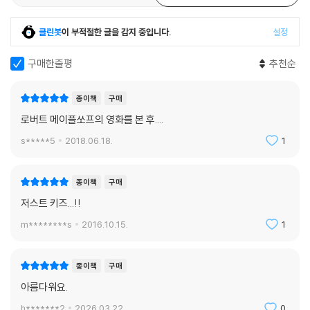
클린봇
이 부적절한 글을 감지 중입니다.
설정
구매한줄평
추천순
종이책
구매
로버트 메이플쏘프의 영화를 본 후....
s*****5
2018.06.18.
1
종이책
구매
저스트 키즈...!!
m********s
2016.10.15.
1
종이책
구매
아름다워요.
h*******2
2026.03.22.
0