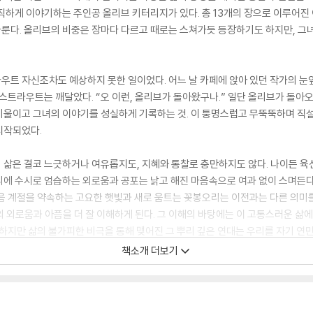
직하게 이야기하는 주인공 올리브 키터리지가 있다. 총 13개의 장으로 이루어진
 다룬다. 올리브의 비중은 장마다 다르고 때로는 스쳐가듯 등장하기도 하지만, 
우트 자신조차도 예상하지 못한 일이었다. 어느 날 카페에 앉아 있던 작가의 눈
 스트라우트는 깨달았다. “오 이런, 올리브가 돌아왔구나.” 일단 올리브가 돌아오
기울이고 그녀의 이야기를 성실하게 기록하는 것. 이 퉁명스럽고 무뚝뚝하며 직
시작되었다.
 삶은 결코 느긋하거나 여유롭지도, 지혜와 통찰로 충만하지도 않다. 나이든 
리에 수시로 엄습하는 외로움과 공포는 낡고 해진 마음속으로 여과 없이 스며든다
음 계절을 약속하는 고요한 햇빛과 새로 움트는 꽃봉오리는 이전과는 다른 의미를
 외로움과 아픔을 더 잘 이해하게 된다. 그 이해의 바탕에는 이 고통스러운 삶
 하지만 삶의 불가피한 비극을 통해 맺어진 그 뿌리 깊은 연대는 우리를 자기 연
한다고, 소설은 이야기한다.
책소개 더보기
ber One New York Times bestselling author of Olive Kitteridg