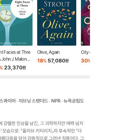
ht Faces at Thre
Olive, Again
City of Girls
City of 
A John J. Malone
nday Ti
18
57,080
30
8,820
%
%
원
원
stery
ler
23,370
20
1
%
%
원
에스콰이어 · 이브닝 스탠더드 · NPR · 뉴욕공립도
 강렬한 인상을 남긴, 그 괴팍하지만 매력 넘치
’ 모습으로. 『올리브 키터리지』의 후속작인 『다
아름다움을 담아 감동적으로 그려낸 작품이다. 그