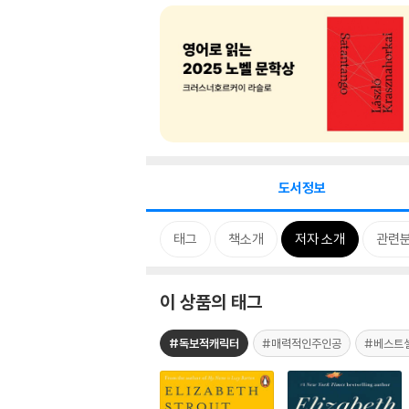
도서정보
태그
책소개
저자 소개
관련
이 상품의 태그
#독보적캐릭터
#매력적인주인공
#베스트