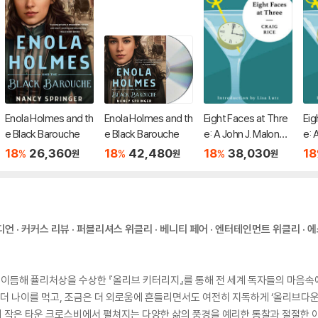
Enola Holmes and th
Enola Holmes and th
Eight Faces at Thre
Eig
e Black Barouche
e Black Barouche
e: A John J. Malone
e: 
Mystery
My
18
26,360
18
42,480
18
38,030
18
%
%
%
원
원
원
가디언 · 커커스 리뷰 · 퍼블리셔스 위클리 · 베니티 페어 · 엔터테인먼트 위클리 · 
 이듬해 퓰리처상을 수상한 『올리브 키터리지』를 통해 전 세계 독자들의 마음속에
 좀더 나이를 먹고, 조금은 더 외로움에 흔들리면서도 여전히 지독하게 ‘올리브다운
의 작은 타운 크로스비에서 펼쳐지는 다양한 삶의 풍경을 예리한 통찰과 절절한 