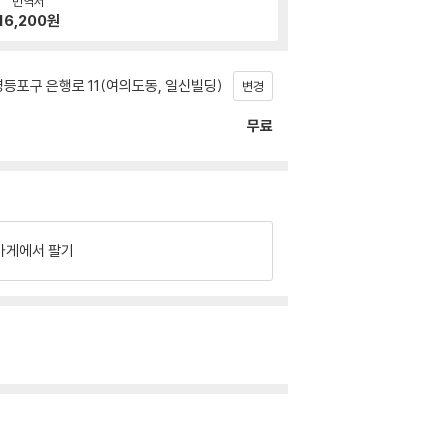
번역서
16,200
원
등포구 은행로 11(여의도동, 일신빌딩)
변경
무료
가게에서 팔기