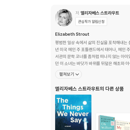
Olive, Again follows the blunt, contradic
mes to terms with the changes - someti
저
엘리자베스 스트라우트
Olive adjusts to her new life with her s
관심작가 알림신청
witnesses the triumphs and heartbreaks o
Elizabeth Strout
w lessons about life.
평범한 일상 속에서 삶의 진실을 포착해내는 섬
년 미국 메인 주 포틀랜드에서 태어나, 메인 
서관의 문학 코너를 좀처럼 떠나지 않는 아이
던 이 소녀는 바닷가 바위를 뒤덮은 해초와 야
펼쳐보기
엘리자베스 스트라우트
의 다른 상품