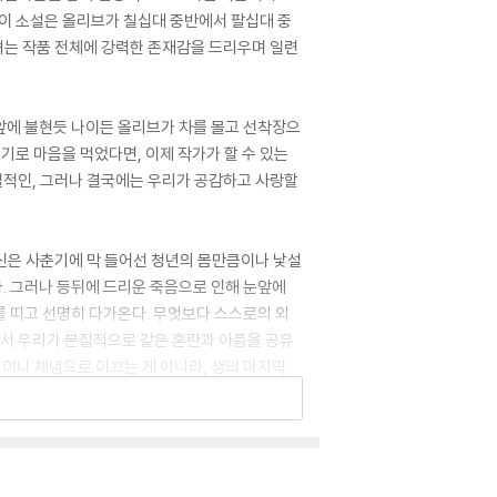
 이 소설은 올리브가 칠십대 중반에서 팔십대 중
그녀는 작품 전체에 강력한 존재감을 드리우며 일련
앞에 불현듯 나이든 올리브가 차를 몰고 선착장으
기로 마음을 먹었다면, 이제 작가가 할 수 있는
설적인, 그러나 결국에는 우리가 공감하고 사랑할
육신은 사춘기에 막 들어선 청년의 몸만큼이나 낯설
. 그러나 등뒤에 드리운 죽음으로 인해 눈앞에
 띠고 선명히 다가온다. 무엇보다 스스로의 외
에서 우리가 본질적으로 같은 혼란과 아픔을 공유
민이나 체념으로 이끄는 게 아니라, 생의 마지막
e and My Name is Lucy Barton