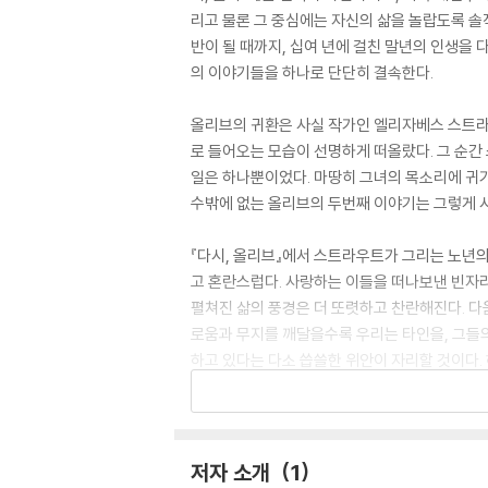
리고 물론 그 중심에는 자신의 삶을 놀랍도록 솔
반이 될 때까지, 십여 년에 걸친 말년의 인생을
의 이야기들을 하나로 단단히 결속한다.
올리브의 귀환은 사실 작가인 엘리자베스 스트라
로 들어오는 모습이 선명하게 떠올랐다. 그 순간
일은 하나뿐이었다. 마땅히 그녀의 목소리에 귀
수밖에 없는 올리브의 두번째 이야기는 그렇게 
『다시, 올리브』에서 스트라우트가 그리는 노년의
고 혼란스럽다. 사랑하는 이들을 떠나보낸 빈자
펼쳐진 삶의 풍경은 더 또렷하고 찬란해진다. 다
로움과 무지를 깨달을수록 우리는 타인을, 그들의
하고 있다는 다소 씁쓸한 위안이 자리할 것이다.
순간까지도 서로를 성장시키고 앞으로 나아가게 
From the Pulitzer Prize-winning, Num
저자 소개
1