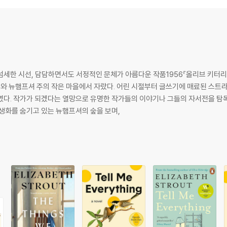
tory yet deeply loveable Olive Kitteridge as she grows older, navigat
mes welcome, sometimes not - in her own existence and in those 
econd husband, challenges her estranged son and his family to accep
f her friends and neighbours in the small coastal town of Crosby, M
세한 시선, 담담하면서도 서정적인 문체가 아름다운 작품1956『올리브 키터리지
주와 뉴햄프셔 주의 작은 마을에서 자랐다. 어린 시절부터 글쓰기에 매료된 스트
였다. 작가가 되겠다는 열망으로 유명한 작가들의 이야기나 그들의 자서전을 탐독
생화를 숨기고 있는 뉴햄프셔의 숲을 보며,