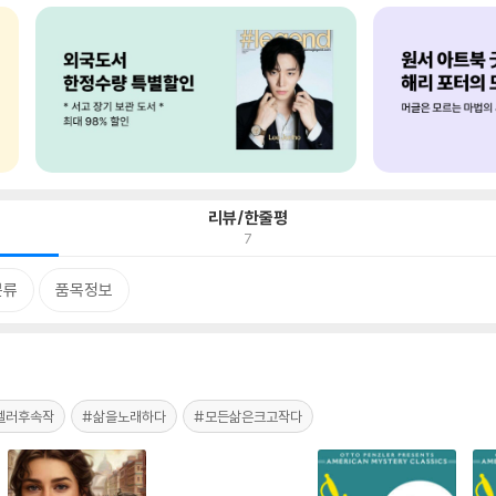
리뷰/한줄평
7
분류
품목정보
셀러후속작
#삶을노래하다
#모든삶은크고작다