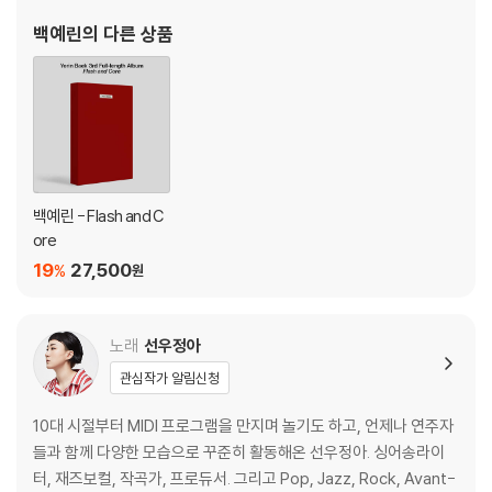
Lyrics by 윤석철 하헌진
백예린
의 다른 상품
Composed by 윤석철
Arranged by 윤석철
Piano, E.Piano, Organ 윤석철
Drums 최병준
Guitar 하헌진
Programming 윤석철
Ambience 김지엽
백예린 - Flash and C
ore
BGVs 하헌진 윤석철
19
27,500
%
원
4. 게으른 아침들
이 세상의 모든 늦잠꾸러기들을 위한 모닝콜.
노래
선우정아
Composed by 윤석철
관심작가 알림신청
Arranged by 윤석철
Piano, Synthesizer 윤석철
10대 시절부터 MIDI 프로그램을 만지며 놀기도 하고, 언제나 연주자
Drums 김영진
들과 함께 다양한 모습으로 꾸준히 활동해온 선우정아. 싱어송라이
Bass 정상이
터, 재즈보컬, 작곡가, 프로듀서. 그리고 Pop, Jazz, Rock, Avant-