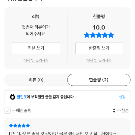
7. Stay at home
저도 이 곡을 집에서 만들었습니다.
리뷰
한줄평
10.0
첫번째 리뷰어가
Composed by 윤석철
되어주세요.
Arranged by 윤석철
Piano, E.Piano, Synthesizer 윤석철
리뷰 쓰기
한줄평 쓰기
Programming 윤석철
혜택 및 유의사항
혜택 및 유의사항
8. Kick The Radio (Feat. 까데호)
이 곡을 발매하게 된 것은 KBS라디오의 김PD님 덕분입니다. 감사의 인사
리뷰
0
한줄평
2
를 드립니다.
Composed by 윤석철
클린봇
이 부적절한 글을 감지 중입니다.
설정
Arranged by 윤석철
Piano, Synthesizer 윤석철
구매한줄평
추천순
Drums 김다빈
Bass 김재호
Guitar 이태훈
LP로 나오면 좋을 것 같아요! 물론 생김새만 보고 적는거에요~!