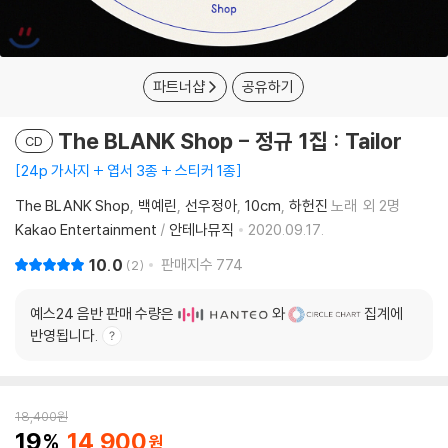
파트너샵
공유하기
The BLANK Shop - 정규 1집 : Tailor
CD
24p 가사지 + 엽서 3종 + 스티커 1종
The BLANK Shop
백예린
선우정아
10cm
하헌진
노래
외 2명
Kakao Entertainment
/
안테나뮤직
2020.09.17.
10.0
판매지수
774
2
예스24 음반 판매 수량은
와
집계에
반영됩니다.
18,400
원
19
14,900