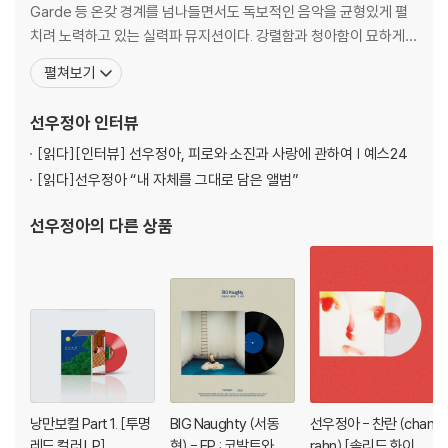
Guitar 한운기
Garde 등 온갖 경계를 넘나들면서도 독보적인 음악을 균형있게 펼
Whistle 윤석철
치려 노력하고 있는 실력파 뮤지션이다. 강렬함과 청아함이 묘하게
섞인 음색, 독특한 스타일의 scat singing, 삶이 재밌게 녹아든 이야
펼쳐보기
5. 사랑노래 (Feat. 원필(DAY6))
기들, 음악의 전달을 가중시키는 자유로운 움직임은 그녀를 한 번 봐
짝사랑을 하고 있는 모든 분들에게 보내는 노래입니다.
도 잊을 수 없게 만든다. 어떠한 장르든 가리지 않고 선우정아 스타일
선우정아
인터뷰
로 만들어버리는 음악의 연금
[읽다]
[인터뷰] 선우정아, 피로와 소진과 사랑에 관하여 | 예스24
Lyrics by 윤석철
Composed by 윤석철
[읽다]
선우정아 “내 자체를 그대로 담은 앨범”
Arranged by 윤석철
선우정아
의 다른 상품
Piano, E.Piano, Synthesizer 윤석철
Drums 최병준
Bass 박종우
Guitar 하범석
Brass Arranged by 윤석철
Alto Saxophone 박기훈
Tenor Saxophone 송하철
Trumpet 홍태훈 박준규
Trombone 박경건
낭만보컬 Part 1. [투명
BIG Naughty (서동
선우정아 - 찬란 (chan
Percussions 유엽
레드 컬러 LP]
현) - EP : 코발트와 네
rahn) [솔리드 화이트