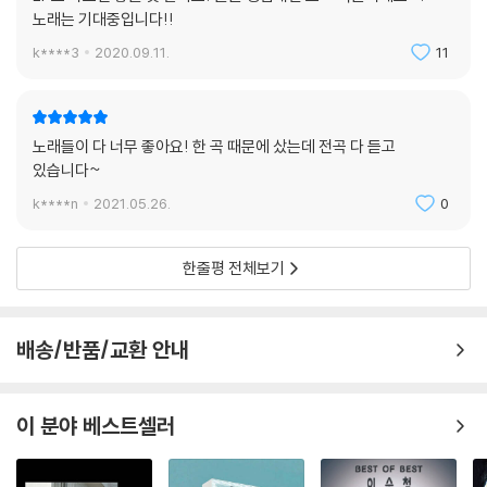
노래는 기대중입니다!!
9. 합주 중
k****3
2020.09.11.
11
오직 자신에게만 들리는 기이한 소리 때문에 피아니스트 Y씨는 괴로워합
니다. 이 소리는 도대체 뭘까요? 누가 그를 부르고 있는 걸까요? 를 발연기
했다.
노래들이 다 너무 좋아요! 한 곡 때문에 샀는데 전곡 다 듣고
Composed by 윤석철
있습니다~
Arranged by 윤석철
k****n
2021.05.26.
0
Piano, Synthesizer 윤석철
Drums 김영진
한줄평 전체보기
Bass 정상이
10. 랜선탈출 (Feat. 이진아)
배송/반품/교환 안내
랜선 속에서 재즈 트리오의 연주를 듣고 감동을 받아 같이 연주 해보고 싶
어하는 데이터의 마음을 표현 했습니다.
이 분야 베스트셀러
Lyrics by 윤석철
Composed by 윤석철
Arranged by 윤석철