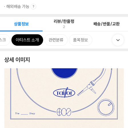
해외배송 가능
리뷰/한줄평
상품정보
배송/반품/교환
2
스크
아티스트 소개
관련분류
품목정보
상세 이미지