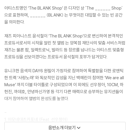
아티스트명인 ‘The BLANK Shop’ 은 디자인 상 'The ______ Shop'
으로 표현하며, ______ (BLANK) 는 무엇이든 대입할 수 있는 빈 공간
을 의미한다.
재즈 피아니스트 윤석철이 ‘The BLANK Shop’으로 변신하여 본격적인
프로듀서로서의 시작을 알린 첫 앨범
는 양복점 재단사의 맞춤 서비스처럼
재즈는 물론 팝, 일렉트로닉, 발라드 등 장르를 넘나드는 아티스트 맞춤형
프로듀싱을 선보이겠다는 프로듀서 윤석철의 포부가 담겨있다.
유니크한 음색의 DAY6 원필이 가창자로 참여하여 특별함을 더한 로맨틱
한 트랙 ‘사랑노래’ 와 독보적인 감성을 지닌 백예린이 참여한 ‘We are all
Muse’ 까지 더블 타이틀로 구성되었으며 이 외에도 선우정아, 10CM, 하
헌진, 까데호, 안녕하신가영 등 각기 다른 매력으로 승부하는 뮤지션들이
대거 참여하여 앨범의 완성도를 높였다.
-
1. 아모네대츠카포네 (Feat. 선우정아)
피하고 싶은 상황이 있습니다. 만나면 불편한 사람도 있습니다. 표정관리
음반소개 더보기