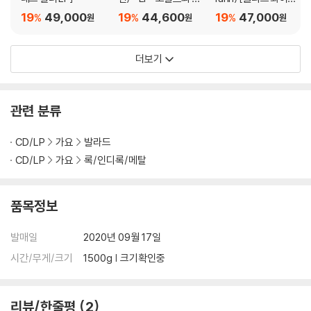
BGVs 원필 한석규 허창선 편은경 홍세원 송주연 이동우
이비 그 사이 [LP]
컬러 LP]
19
49,000
19
44,600
19
47,000
%
%
%
원
원
원
6. We are all Muse (Feat. 백예린)
더보기
우리 모두는 모든 것에 반응하고 혹은 무반응하며 어떤 식으로든 무언가를
생산해냅니다. 다시 우리는 그것들을 보고, 듣고, 감각하며 누군가에게는
어떤 식으로든 영감을 주고받습니다. 인정하긴 싫지만 우리는 모두 연결되
관련 분류
어 있으며 모두가 서로서로의 거울… 이라고 생각합니다. 지금 우리에게
필요한 것은 무엇일까요.
CD/LP
가요
발라드
CD/LP
가요
록/인디록/메탈
Lyrics by 윤석철
Composed by 윤석철
Arranged by 윤석철
품목정보
Piano, E.Piano, Synthesizer 윤석철
Drums 김영진
발매일
2020년 09월 17일
String Arranged by 윤석철
시간/무게/크기
1500g | 크기확인중
String RB-INJ
Programming 윤석철
BGVs 백예린 윤석철
리뷰/한줄평
2