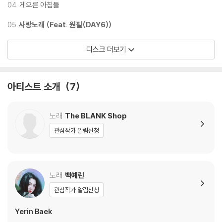
04
게으른 아침들
2. 물러설 곳 없는 사람 (Feat. 10CM)
05
사랑노래 (Feat. 원필(DAY6))
보이지 않는 곳에서 묵묵히 물러서지 않는 사람들을 응원하는 메시지를 담
았습니다.
디스크 더보기
Lyrics by 윤석철
Composed by 윤석철
아티스트 소개
7
Arranged by 윤석철
Piano, E.Piano, Synthesizer 윤석철
노래
The BLANK Shop
Drums 최병준
Bass 박종우
관심작가 알림신청
Guitar 김동민
BGVs 권정열 윤석철
노래
백예린
3. 사랑 없이 어떻게 살아 (Feat. 하헌진)
A씨는 이 세계가 냉소와 이기심으로 가득차 있는 것을 진심으로 걱정하고
관심작가 알림신청
있습니다. 이 세계에는 그 어느 때보다 진실한 사랑이 꼭 필요하다고 말합
Yerin Baek
니다. A씨가 하는 말이 틀린 말은 아닙니다.