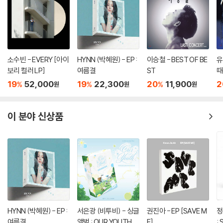
Piano, Synthesizer 윤석철
Drums 김영진
Bass 정상이
Brass Arranged by 윤석철
Alto, Baritone Saxophone 박기훈
소수빈 - EVERY [아이
HYNN (박혜원) - EP :
이승철 - BEST OF BE
유
Tenor Saxophone 송하철
보리 컬러 LP]
여름결
ST
때
Trumpet 홍태훈 박준규
19
52,000
19
22,300
20
11,900
2
%
%
%
원
원
원
Programming 윤석철
BGVs 이진아
이 분야 신상품
11. 옷장에 곰팡
다들 옷장에 곰팡이 하나 정도는 키우고 계시죠. 이 참에 옷장 정리 한번 할
까요?
Lyrics by 윤석철
Composed by 윤석철 Kona
Arranged by 윤석철 Kona
HYNN (박혜원) - EP :
서은광 (비투비) - 싱글
권진아 - EP [SAVE M
정
Synthesizer 윤석철
여름결
앨범 : OUR YOUTH
E]
: