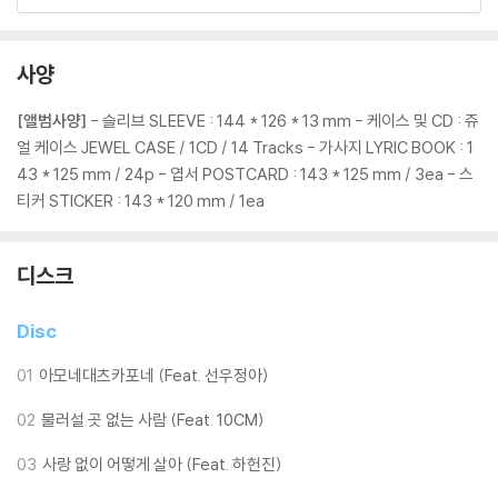
는 잘 못하는 편입니다. 눈 한번 질끈 감고 나면 혼자 있는 작은 섬에 있었
으면 좋겠습니다. 물론 그럴 순 없습니다. 속으로 주문이나 욀 수 밖에요.
아모네대츠카포네, 아모네대츠카포네, 아모네대츠카포네, ㅇㅁㄴㄷㅊㅋ
사양
ㅍㄴ…
[앨범사양]
- 슬리브 SLEEVE : 144 * 126 * 13 mm - 케이스 및 CD : 쥬
Lyrics by 선우정아 윤석철
얼 케이스 JEWEL CASE / 1CD / 14 Tracks - 가사지 LYRIC BOOK : 1
Composed by 윤석철
43 * 125 mm / 24p - 엽서 POSTCARD : 143 * 125 mm / 3ea - 스
Arranged 윤석철
티커 STICKER : 143 * 120 mm / 1ea
Piano, E.Piano, Synthesizer 윤석철
Drums 김영진
디스크
Bass 박종우
Guitar 김동민
Disc
Brass Arranged by 윤석철
Alto Saxophone 박기훈
01
아모네대츠카포네 (Feat. 선우정아)
Tenor Saxophone 송하철
Trumpet 홍태훈 박준규
02
물러설 곳 없는 사람 (Feat. 10CM)
Trombone 박경건
03
사랑 없이 어떻게 살아 (Feat. 하헌진)
Percussions 유엽
BGVs 선우정아