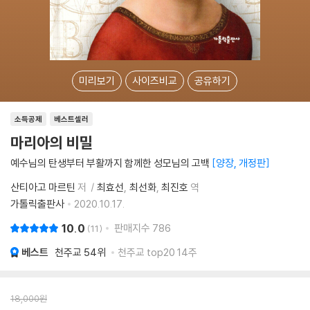
미리보기
사이즈비교
공유하기
소득공제
베스트셀러
마리아의 비밀
예수님의 탄생부터 부활까지 함께한 성모님의 고백
양장, 개정판
산티아고 마르틴
저
최효선
최선화
최진호
역
가톨릭출판사
2020.10.17.
10.0
판매지수
786
11
베스트
천주교
54위
천주교 top20 14주
18,000
원