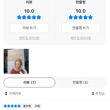
다. 우리는 지금까지 성모님을 ‘예수님의 어머니’라고 머리로는 알고 있으
리뷰
한줄평
지. 그는 침묵 속에서 조용하고 평화로운 모습으로 요셉을 바라보았어.
면서도 한 여인이자 어머니로서 성모님이 겪었을 현실적인 어려움과 고통,
10.0
10.0
--- p.86~87, 「약혼자 요셉의 눈물」 중에서
슬픔까지는 가깝게 느끼지 못했다. 성경에 나타난 성모 마리아의 모습만으
로는 성모님을 한 인간으로 그려내고 공감하기가 쉽지 않았기 때문일 것이
밖은 이미 깊은 어둠이 내렸고, 동굴 안에는 요셉이 지펴 둔 작은 불길이 타
다.
리뷰 쓰기
한줄평 쓰기
고 있었단다. 지나치게 연기가 나지 않도록 나뭇가지들을 조금만 모아서
태웠지만, 동굴은 마치 찬란한 빛에 뒤덮인 것처럼 보였어. 아기에게서 빛
하지만 이 책을 읽으며 인물들과 사건들 사이로 나타나는 감정의 흐름을
혜택 및 유의사항
혜택 및 유의사항
이 흘러나와서가 아니라, 아기가 바로 빛이었기 때문이었지.
따라가다 보면 아들을 바라보는 어머니 성모님을 발견하게 되고 그 마음과
아기를 보며 이토록 큰 신비를 다시금 묵상하지 않을 수 없었단다. 아기를
영성을 조금은 구체적으로 짐작할 수 있게 된다. 특히 성모님이 그저 인내
보고 있으면, 누추한 동굴이 그분의 영예에 걸맞은 거대한 왕궁으로 변모
하고 침묵하는 인물이 아니라 하느님의 말씀을 따르기 위해 적극적으로 노
하는 듯한 착각에 젖어 들었지. 예전에는 전혀 느끼지 못했던 감정, 희열이
력하고, 사랑하는 이들을 지키기 위해 역경에 당당히 맞선 인물이라는 것
내게 밀물처럼 몰려와 저절로 아기에게 경배하게 되었단다.
또한 알게 될 것이다.
--- p.143, 「가슴 아픈 예언」 중에서
우리가 이러한 점을 깊게 고찰할수록 성경에서 극히 제한된 모습으로 등장
“아버지, 하느님이 저희에게 말씀하시고 싶은 가장 중요한 것은 율법이나
리뷰
7
한줄평
4
하시는 성모님에 대해 의아하게 생각하게 될 것이다. 성모님의 요청에 의
준수해야 할 많은 규정 같은 것들이 아니에요. 가장 중요한 것은 사랑이지
한 기적이나 그분의 전구에 힘입어 일어난 일이 한둘이 아니겠지만, 복음
요. 사랑이 없다면 불의와 원한, 미움과 시기, 질투만이 남을 거예요. 아무
구매리뷰
추천순
사가들은 자칫 예수님에게서 시선이 분산되는 것을 염려한 나머지 성모님
리 많은 희생 제물을 바친다고 한들, 아무리 많은 기도를 드린다고 한들 하
에 대한 내용 중에 극히 일부만을 드러낸 것이리라 짐작할 뿐이다. 또한 대
느님은 저희에게 만족하지 않으실 뿐더러 저희와 함께하지도 않으실 거예
종이책
구매
대로 수많은 인류가 접하게 될 성경의 초점을 오직 예수 그리스도에게 모