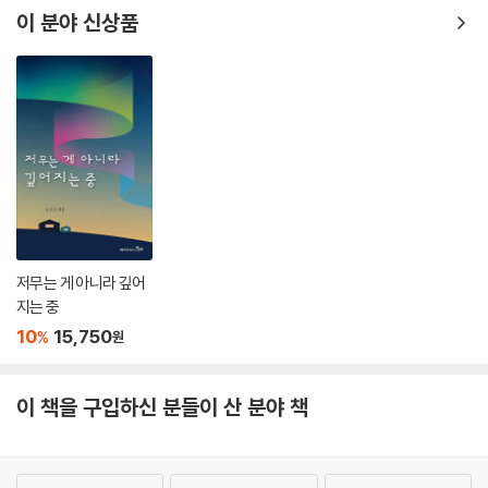
을 희미하게라도 알고 있는 독자라면 성모님의 일상이 어딘지 익숙하게 느
이 분야 신상품
눈물도 흘리지 말라고 한다면 그렇게 하마. 어떠한 일이 일어나든 그러한
껴지면서 『마리아의 비밀』 속의 에피소드들이 더 재미있게 다가올 것이다.
일을 허락하신 하느님과 그분의 사랑을 믿으라고 말한다면 또한 그렇게 하
흐릿하게 알고 있었던 성경 내용이 구체적으로 이해가 되어서이기도 하고
마.
성모님의 하루하루 삶 속에 스며 있는 하느님의 뜻이 더 선명하게 느껴져
--- p.325, 「십자가와 함께 걸어가다」 중에서
서이기도 하겠다. 이 책 『마리아의 비밀』을 다 읽고 나면 선하면서도 강인
한 어머니인 성모님과 내가 더 친해진 기분이 들 것이다. 그리고 성모님처
럼 매일의 일상에서 하느님의 목소리에 귀 기울이는 나를 발견하게 될 것
이다.
새롭게 양장으로 출간되어
더 커진 소장 가치
저무는 게 아니라 깊어
지는 중
25권 이상의 책을 쓴 스페인의 유명 저자인 산티아고 마르틴 신부는, 독자
10
15,750
%
원
들이 이 책을 단지 소설이라고 보기보다 성모님의 마음이 담긴 책, 성모님
이 우리들 한 사람 한 사람에게 은밀히 속삭이신 말씀을 모아놓은 책으로
보기를 당부한다. 이 책을 쓰는 동안 흐르는 눈물을 주체할 수 없었다는 저
이 책을 구입하신 분들이 산 분야 책
자는, 글자 하나하나 성모님이 손수 이끌어 주셨기에 이 책을 쓸 수 있었다
고 강조한다.