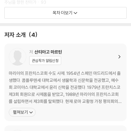
주님을 향한 찬미가ㆍ93
다시 집으로ㆍ109
목차 더보기
고난의 길ㆍ123
가슴 아픈 예언ㆍ140
특별한 표지들ㆍ164
저자 소개
4
하느님을 가르치다ㆍ181
30여 년간의 영광ㆍ206
공생활의 시작ㆍ236
저
산티아고 마르틴
어둠의 예감ㆍ263
관심작가 알림신청
십자가와 함께 걸어가다ㆍ306
기쁨과 눈물의 시간ㆍ378
마리아의 프란치스코회 수도 사제. 1954년 스페인 마드리드에서 출
하느님은 사랑이시다ㆍ402
생했다. 콤플루텐세 대학교에서 생물학과 신문학을 전공했고, 예수
뒷이야기 마지막 메모ㆍ406
회 코미야스 대학교에서 윤리 신학을 전공했다. 1979년 프란치스코
제3회 회원으로 사제품을 받았고, 1988년 마리아의 프란치스코회
주ㆍ408
를 설립하면서 제3회를 탈퇴했다. 현재 로마 교황청 가정 평의회의
자문을 맡고 있으며, 그가 설립한 마리아의 프란치스코회는 전 세계
펼쳐보기
38개국에 분원이 있다. 저서로는 『왜 신앙이 필요한가Para que sir
ve la fe』(1995), 『성모님, 완덕의 길Maria, camino de perfecci
on』(2001) 등이