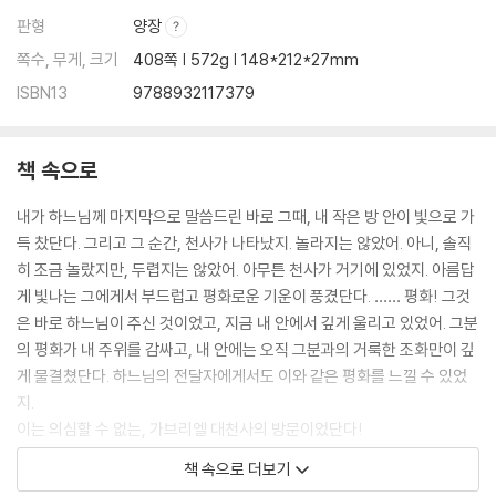
판형
양장
쪽수, 무게, 크기
408쪽 | 572g | 148*212*27mm
ISBN13
9788932117379
책 속으로
내가 하느님께 마지막으로 말씀드린 바로 그때, 내 작은 방 안이 빛으로 가
득 찼단다. 그리고 그 순간, 천사가 나타났지. 놀라지는 않았어. 아니, 솔직
히 조금 놀랐지만, 두렵지는 않았어. 아무튼 천사가 거기에 있었지. 아름답
게 빛나는 그에게서 부드럽고 평화로운 기운이 풍겼단다. …… 평화! 그것
은 바로 하느님이 주신 것이었고, 지금 내 안에서 깊게 울리고 있었어. 그분
의 평화가 내 주위를 감싸고, 내 안에는 오직 그분과의 거룩한 조화만이 깊
게 물결쳤단다. 하느님의 전달자에게서도 이와 같은 평화를 느낄 수 있었
지.
이는 의심할 수 없는, 가브리엘 대천사의 방문이었단다!
--- pp.38~39, 「내가 열다섯 살 때」 중에서
책 속으로 더보기