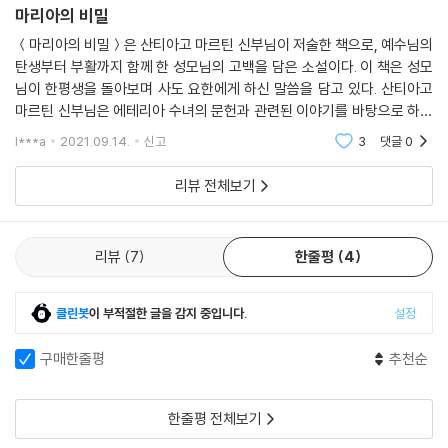
요.”
으기 위한 것으로도 보인다. …… 과연 하느님은 사랑이시고, 그분이 먼저
마리아의 비밀
그러더니 예수는 나를 바라보며 물었어.
우리를 사랑하셨다. 그러므로 그분이 사랑받고 싶어 하시고, 또 우리의 사
＜마리아의 비밀＞은 산티아고 마르틴 신부님이 저술한 책으로, 예수님의
“어머니, 제 말이 맞지요? 정말로 하느님은 사랑이시고, 그 사랑이야말로
랑을 고대하시는 것은 지극히 당연한 일이다. 마치 사랑에 빠진 사람처럼
탄생부터 부활까지 함께 한 성모님의 고백을 담은 소설이다. 이 책은 성모
우리를 하나로 일치시키고 우리도 하느님처럼 사랑할 수 있도록 하지요?”
말이다. 사랑이신 하느님을 진심으로 사랑하는 이들은 하느님의 사랑에 보
님이 한평생을 돌아보며 사도 요한에게 하신 말씀을 담고 있다. 산티아고
--- pp.212~213, 「30여 년간의 영광」 중에서
답하기를 또한 원할 것이다.
마르틴 신부님은 에테리아 수녀의 문헌과 관련된 이야기를 바탕으로 하여
― 405~406쪽 '하느님은 사랑이시다' 중에서
이 책을 저술했다고 한다. 산티아고 마르틴 신부님은 ＜마리아의 비밀＞
l***a
2021.09.14.
신고
3
댓글
0
사실 이 전구자의 역할은 내게 몹시도 크고 무거웠단다. 사람들이 내게 전
에서 지금까지
구를 청할 때 나는 항상 그것이 즉흥적인지 아니면 그들에게 진실로 필요
한 인간이자 어머니였던 성모님의 삶
리뷰 전체보기
한지를 고심했지. 지상에서의 시간이 얼마 남지 않은 예수를 이런저런 일
그 안에서 하느님의 뜻은 어떻게 드러나는가
들로 괴롭힐 수 없기 때문이었어. 예수가 하늘에 오른 지금에서야 이 전구
자의 역할을 부담 없이 수행할 수 있을 것 같구나. 지금은 성가시리만큼 예
혼인을 앞둔 열다섯 살 앳된 소녀였던 성모님은 가브리엘 대천사에게 “말
리뷰
7
한줄평
4
수를 찾는단다. 전구를 청하는 모든 이의 부탁을 거절하지 않고 마냥 예수
씀하신대로 저에게 이루어지기를 바랍니다.”라고 대답했지만 자신에게 벌
를 귀찮게 하는구나. 내 요청을 거절하지 못하는 예수가 하늘에서 머리를
어진 일에 얼떨떨하다. 출산을 대비하여 고향 나자렛을 떠나 친척 엘리사
클린봇
이 부적절한 글을 감지 중입니다.
설정
흔들며 이렇게 말하는 것 같구나.
벳의 집으로 가던 중 잠시 묵은 집에서 성모님은 아래와 같은 일을 겪는다.
“우리 어머니, 항상 이러시네! 그렇지만 어머니의 청원을 누가 거절할 수
구매한줄평
추천순
있을까요?”
레비는 얼굴에 붉은 반점이 돋아나 있었는데, 지난밤 내내 잠을 자지 못하
--- pp.248~249, 「공생활의 시작」 중에서
고 울고 보챘다고 했지. 리아는 갑자기 고열에 시달리는 아들을 안고 안절
한줄평 전체보기
부절못했어. …… 나는 목청을 돋우어 더 큰 소리로 전지전능하신 하느님께
“어머니, 어머니께는 아무것도 숨길 수 없고 또한 숨기고 싶지도 않아요.
이 아기를 치유해 주시기를 간청했지. 그리고 이 부부가 하느님의 뜻을 모