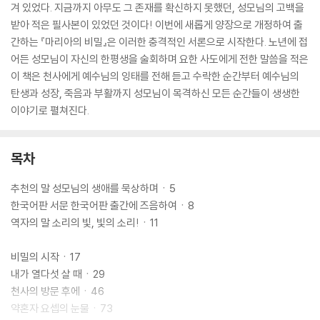
겨 있었다. 지금까지 아무도 그 존재를 확신하지 못했던, 성모님의 고백을
받아 적은 필사본이 있었던 것이다! 이번에 새롭게 양장으로 개정하여 출
간하는 『마리아의 비밀』은 이러한 충격적인 서론으로 시작한다. 노년에 접
어든 성모님이 자신의 한평생을 술회하며 요한 사도에게 전한 말씀을 적은
이 책은 천사에게 예수님의 잉태를 전해 듣고 수락한 순간부터 예수님의
탄생과 성장, 죽음과 부활까지 성모님이 목격하신 모든 순간들이 생생한
이야기로 펼쳐진다.
목차
추천의 말 성모님의 생애를 묵상하며ㆍ5
한국어판 서문 한국어판 출간에 즈음하여ㆍ8
역자의 말 소리의 빛, 빛의 소리!ㆍ11
비밀의 시작ㆍ17
내가 열다섯 살 때ㆍ29
천사의 방문 후에ㆍ46
약혼자 요셉의 눈물ㆍ73