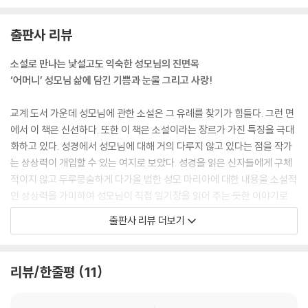
아버지는 하느님의 일에 대해서도 물으셨지. 특별한 그날 밤의 일이 아니
라, 하느님의 울타리 안에서 이 모든 일을 어떻게 느끼고 생각하는지에 대
출판사 리뷰
해 물어보셨어.
우리는 길지 않은 여정 동안 사랑이 가득한 부녀 사이의 친교를 나누었어.
소설로 만나는 낯설고도 익숙한 성모님의 진면목
여행은 꿈처럼 감미로웠지만, 지금 내가 가는 이 길이 아버지와 딸이 작별
‘어머니’ 성모님 삶에 담긴 기쁨과 눈물 그리고 사랑!
하는 길처럼 느껴졌단다. 나는 이제 소녀에서 여인으로 성장하여 집으로
돌아오게 될 것이기 때문이었지. 결국 이 여행은 아버지의 집을 떠나 부르
교계 도서 가운데 성모님에 관한 소설은 그 유례를 찾기가 힘들다. 그런 면
심의 길로 나아가는 여행이었단다.
에서 이 책은 신선하다. 또한 이 책은 소설이라는 장르가 가진 특징을 극대
--- p.67, 「천사의 방문 후에」 중에서
화하고 있다. 성경에서 성모님에 대해 거의 다루지 않고 있다는 점을 작가
는 상상력이 개입할 수 있는 여지로 보았다. 성경을 읽은 신자들에게 구체
나에 대한 사랑이 깊은 만큼, 앞으로의 삶을 나와 함께할 수 없다는 사실이
적이지 않고 두루뭉술하게 다가올 법한 성모 마리아에 대한 내용을 소설적
엄청난 절망과 좌절로 다가왔어. 나와 누구의 아이인지 알 수 없는 내 아이
인 상상력을 가미하여 성모님이 직접 일기장을 읽어 주는 듯한 이야기로
를 받아들일 힘이 없었기 때문이지. 아버지는 요셉에게 아이의 아버지가
풀어냈다. 저자는 자신이 알고 있는 교리적인 지식과 성경에 관한 지식을
출판사 리뷰 더보기
누구인지 결코 말씀해 주시지 않았어. 그렇게 밤은 깊어 갔지만, 밤이 늦도
모두 동원하여 어머니 성모 마리아의 삶을 신비하고 매혹적인 이야기로 재
록 요셉은 잠을 청할 수 없었어. 그는 한참 동안 눈물을 흘리다가 겨우 잠들
탄생시켰다.
었지만, 바로 깨어났어. 방 안에서 누군가의 기척을 느꼈기 때문이지. 요셉
리뷰/한줄평
11
은 깜짝 놀라 자리에서 벌떡 몸을 일으켰어. 양심의 가책 탓에 자신이 악몽
소설 특유의 서사 구조 속에서 성모 마리아의 삶을 따라가다 보면 이제까
을 꾸고 있는 건 아닌가 생각하면서 말이야. 그러나 방 안에 분명히 누군가
지 미처 몰랐던 새로운 성모님을 발견할 수 있다는 점이 이 책의 큰 장점이
가 있었어. 그 누군가로부터 부드러운 빛이 흘러나와 방 안을 가득 비추었