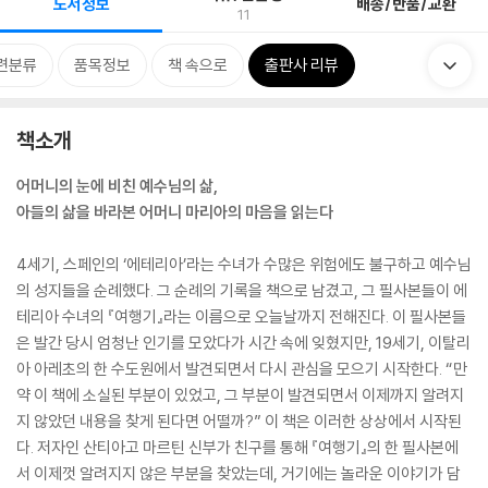
도서정보
배송/반품/교환
11
련분류
품목정보
책 속으로
출판사 리뷰
책소개
어머니의 눈에 비친 예수님의 삶,
아들의 삶을 바라본 어머니 마리아의 마음을 읽는다
4세기, 스페인의 ‘에테리아’라는 수녀가 수많은 위험에도 불구하고 예수님
의 성지들을 순례했다. 그 순례의 기록을 책으로 남겼고, 그 필사본들이 에
테리아 수녀의 『여행기』라는 이름으로 오늘날까지 전해진다. 이 필사본들
은 발간 당시 엄청난 인기를 모았다가 시간 속에 잊혔지만, 19세기, 이탈리
아 아레초의 한 수도원에서 발견되면서 다시 관심을 모으기 시작한다. “만
약 이 책에 소실된 부분이 있었고, 그 부분이 발견되면서 이제까지 알려지
지 않았던 내용을 찾게 된다면 어떨까?” 이 책은 이러한 상상에서 시작된
다. 저자인 산티아고 마르틴 신부가 친구를 통해 『여행기』의 한 필사본에
서 이제껏 알려지지 않은 부분을 찾았는데, 거기에는 놀라운 이야기가 담