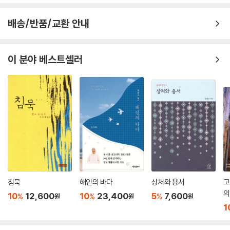
이제 저는 이 세상 생애의 마지막 단계에 이르렀어요. 불행하게 삶을 마칠
든 순간마다 받아들일 수 있도록 도와주시기를 빌었어. 나는 기도를 모두
것이지만, 그렇기 때문에 모두의 삶이 새롭게 시작될 수 있을 거예요. 어떤
배송/반품/교환 안내
마친 후에 레비의 이마에 입을 맞추었어. 그때 엄청난 일이 일어났단다! 요
일이 일어나든지 저에 대한 믿음을 간직해 주세요. 그리고 하느님 사랑에
한아, 레비가 갑자기 울음을 그치더니 미소를 지었단다! …… 이것 또한 하
대한 의혹은 갖지 말아 주세요. 이는 다른 날 좀 더 자세히 말씀해 드리지
나의 상징이었단다. 나와 내 아들은 우리를 위해서가 아니라, 스스로를 포
요. 그러나 어머니, 지금 이 순간부터 꼭 알아 두셔야 할 것은, 모든 것이 바
이 분야 베스트셀러
기함으로써 모든 이를 위해 헌신해야 한다는 것을 깨닫게 되었지. 나는 다
로 하느님 아버지의 계획이라는 거예요. 저는 아버지의 뜻을 이행해야 하
시 하느님께 “네.”라고 말씀드렸어.
고 모든 이들이 이를 믿도록 해야 하지요.
― 68~72쪽 '천사의 방문 후에' 중에서
어머니, 저를 위해 늘 기도해 주세요. 어머니께 거듭 말씀드리지만 무슨 일
이 일어나든지, 누가 무슨 말을 하든지, 제가 하는 일이 옳다는 것만 믿어
이 책 『마리아의 비밀』을 읽다 보면 성모님은 잔잔한 일상 중에도 하느님
주세요.
의 목소리가 들려오는 빛나는 순간들을 놓치지 않는 사람이라는 것을 알
--- pp.254~255, 「공생활의 시작」 중에서
수 있다. 어린 성모님은 열병에 걸린 아기를 낫게 해 주고 싶은 순수한 마음
으로 기도를 올렸지만 그 순수한 기도는 장차 자신과 요셉을 위한 기도가
사랑하는 아들아, 내가 너의 어머니가 된 것은 큰 축복이며, 너와 함께 살아
되었다. 성모님의 순수한 기도가 어린 성모 마리아의 삶 순간마다 하느님
온 긴 시간은 은총의 나날들이었단다! 나는 너를 사랑했고, 너의 사랑을 받
께서 함께하고 계셨음을 느끼게 한다.
았지!
침묵
해인의 바다
상처와 용서
고
네 곁에 머물 수 있었던 것은 지상의 그 어떤 것과도 바꿀 수 없는 보화였
의
이 책에는 인간 성모님의 일상에서 벌어지는 평범한 사건들이 여러 번 등
10
12,600
10
23,400
5
7,600
%
%
%
원
원
원
어. 그러나 너는 지금 너의 마지막 ‘때’에 이르렀다고 말하는구나. 아들아,
1
장한다. 우리가 성경을 읽으면서 어렴풋이 들어는 봤지만 구체적으로 알지
언제 어디서든지 내가 너와 함께하고 있음을 의심하지 말아 다오. 내가 대
못했던 정황이 이 책을 읽다 보면 성모님의 일상으로 등장한다. 성경 내용
지 위에 온전히 서 있기를 부탁한다면 난 반드시 그렇게 하마. 단 한 방울의