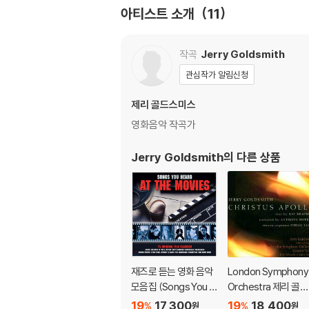
아티스트 소개
11
작곡
Jerry Goldsmith
관심작가 알림신청
제리 골드스미스
영화음악 작곡가
Jerry Goldsmith
의 다른 상품
재즈로 듣는 영화 음악
London Symphony
모음집 (Songs You H
Orchestra 제리 골드
eard At The Movie
스미스: 관현악 작품
19
17,300
19
18,400
%
%
원
원