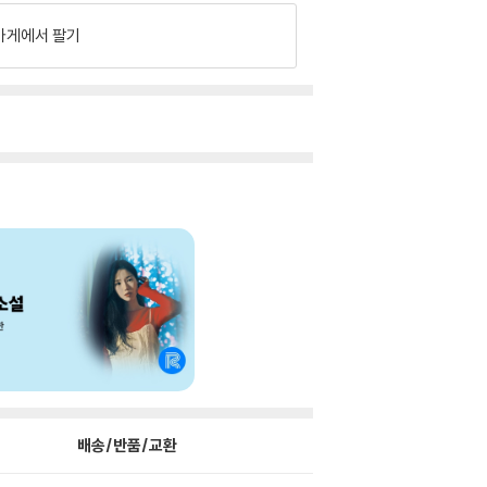
가게에서 팔기
배송/반품/교환