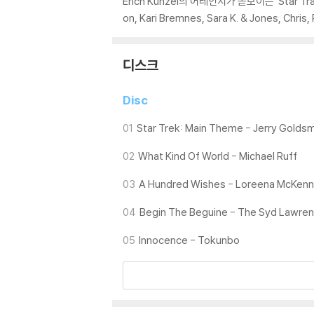
Erich Kunzel의 어레인지가 돋보이는 ‘Star Tr
on, Kari Bremnes, Sara K. & Jones, 
디스크
Disc
01
Star Trek: Main Theme - Jerry Goldsm
02
What Kind Of World - Michael Ruff
03
A Hundred Wishes - Loreena McKenn
04
Begin The Beguine - The Syd Lawre
05
Innocence - Tokunbo