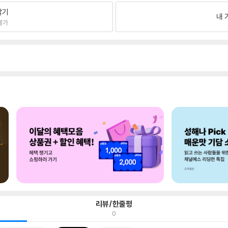
팔기
내 
불가
리뷰/한줄평
0