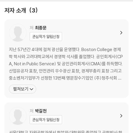
2.2 국제기준에 따른 매장량 평가
저자 소개
3
1. 자원에 대한 인식
2. 매장량 평가기준
3. 매장량과 잠재가치
저
최종문
4. 광물자원 현황 분석의 한계
관심작가 알림신청
2.3 전략소재
1. 전략소재의 개념
지난 57년간 4대에 걸쳐 광산을 운영했다. Boston College 경제
2. 전략소재 선정기준
학 학사와 고려대학교에서 경영학 석사를 졸업했다. 공인회계사(CP
3. 전략소재 확보 방안
A, Not in Public Service) 및 공인관리회계사(CMA)를 취득했다.
산업유공자 표창, 안전관리 우수광산 표창, 경제부총리 표창 그리고
광업 관련 법제와 사회간접시설
중소벤처기업부가 선정한 13번째 명문장수기업인 (주)청주석회 대
3.1 광업 관련 제도와 법규
표를 14년째 역임하고 있다. 또한 미국 공인관리회계사(Institute o
펼쳐보기
1. 소유제도와 생산수단
f Certified Management Accountant, NJ, U.S.A) 이사와 유엔
2. 광산관리 체계
자원분류위원회(Committee for UNFCR, Genev
3. 광업 관련 법규
저
박길천
4. 회계제도
3.2 사회간접시설 현황
관심작가 알림신청
1. 전력
서울대학교 자원공학과에서 학부와 대학원을 졸업하고 공학박사 학