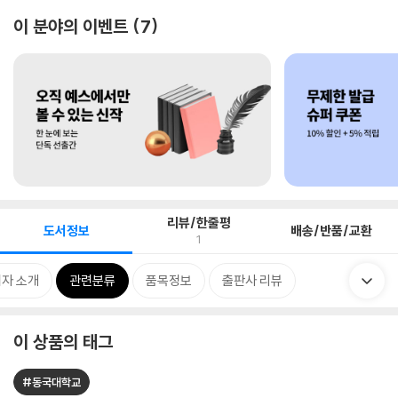
이 분야의 이벤트
7
리뷰/한줄평
도서정보
배송/반품/교환
1
자 소개
관련분류
품목정보
출판사 리뷰
이 상품의 태그
#동국대학교