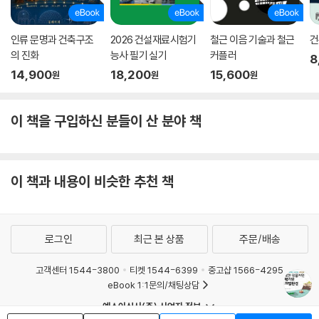
인류 문명과 건축구조
2026 건설재료시험기
철근 이음 기술과 철근
건
의 진화
능사 필기 실기
커플러
8
14,900
18,200
15,600
원
원
원
이 책을 구입하신 분들이 산 분야 책
이 책과 내용이 비슷한 추천 책
로그인
최근 본 상품
주문/배송
고객센터 1544-3800
티켓 1544-6399
중고샵 1566-4295
eBook 1:1문의/채팅상담
예스이십사(주) 사업자 정보