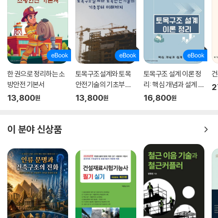
한 권으로 정리하는 소
토목구조설계와 토목
토목구조 설계 이론 정
건
방안전 기본서
안전기술의 기초부터
리: 핵심 개념과 설계 절
2
이해까지
차
13,800
13,800
16,800
원
원
원
이 분야 신상품