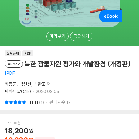
미리보기
공유하기
소득공제
PDF
북한 광물자원 평가와 개발환경 (개정판)
eBook
PDF
최종문
박길천
백환조
저
씨아이알(CIR)
2020.08.05.
10.0
판매지수
12
1
18,200
원
18,200