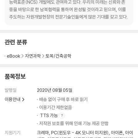
능력표준(NCS) 개발에도 관여하고 있다. 우리의 미래는 신뢰와 존
부 록
중을 바탕으로 한 남북협력을 통하여 완성될 것이라고 믿으며, 이를
(1) United Nations Economic and Social Council 1994년 회의 소
주도하는 자원개발현장의 전문기술인들에게 많은 기대를 갖고 있다.
집공문
(2) United Nations Economic and Social Council 1999년 중국 공
문 262
(3) United Nations Framework Classification for Fossil Energy
관련 분류
and Mineral Reserves and Resources
(4) 북한의 행정지도
eBook
자연과학
토목/건축공학
품목정보
발행일
2020년 08월 05일
이용안내
배송 없이 구매 후 바로 읽기
이용기간 제한없음
TTS 가능
저작권 보호를 위해 인쇄 기능 제공 안함
지원기기
크레마, PC(윈도우 - 4K 모니터 미지원), 아이폰, 아이