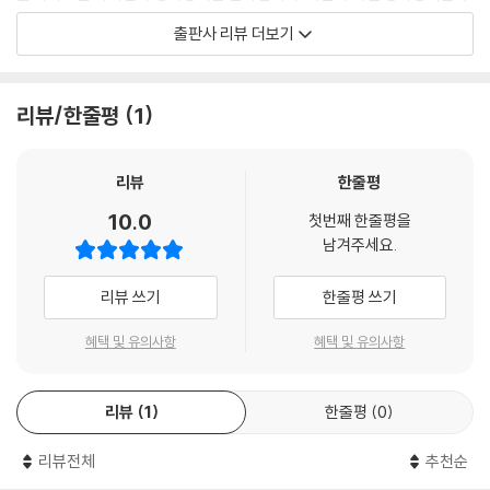
소비에트 연방이 채택했던 방식이고, 이는 체제전환을 선택한 지 30년이
출판사 리뷰 더보기
지난 현재의 동구권과 러시아의 자원 평가방식과도 전혀 다른 양상을 보입
니다.
리뷰/한줄평
1
이번 개정판에서는 자원산업 관련 학계와 공공기관의 전문가들이 주신 여
러 의견을 반영하여 편중되지 않은 다양한 시각을 제시하였습니다. 특히
전략소재를 거론함으로써 북한과 해외의 희유금속과 희토류를 바라보는
리뷰
한줄평
기초적인 시각을 확보하였습니다. 특히 부분적으로나마 성공했던 우리나
10.0
첫번째 한줄평을
라의 해외자원개발 프로젝트들을 분석해서 성공 기준을 제시하려고 노력
남겨주세요.
했습니다. 그러나 우라늄을 포함한 전략광물의 평화적 이용과 환경을 고려
한 폐광문제 그리고 노동집약적인 현재의 북한 광산에서 자본 및 기술집약
리뷰 쓰기
한줄평 쓰기
단계를 뛰어넘어 바로 4차 산업혁명 기술이 적용될 경우 발생할 많은 광산
근로자들의 실업 문제 등을 심도 있게 다루지 못한 점은 아쉬운 부분입니
혜택 및 유의사항
혜택 및 유의사항
다. 이러한 문제들에 대해서는 여러 현장 전문가들의 지속적인 연구와 노
력을 통해 좋은 결과가 도출될 수 있기를 기대합니다.
리뷰
1
한줄평
0
리뷰전체
추천순