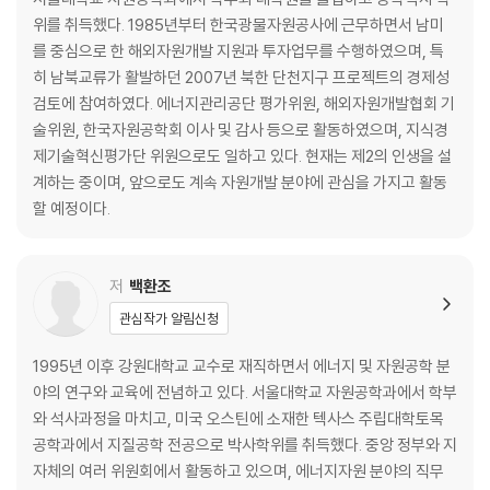
2. 철도
위를 취득했다. 1985년부터 한국광물자원공사에 근무하면서 남미
3. 도로
를 중심으로 한 해외자원개발 지원과 투자업무를 수행하였으며, 특
4. 항만
히 남북교류가 활발하던 2007년 북한 단천지구 프로젝트의 경제성
검토에 참여하였다. 에너지관리공단 평가위원, 해외자원개발협회 기
체제전환국가들의 사례
술위원, 한국자원공학회 이사 및 감사 등으로 활동하였으며, 지식경
4.1 국유기업의 사유화 추진
제기술혁신평가단 위원으로도 일하고 있다. 현재는 제2의 인생을 설
1. 통일 독일의 사례
계하는 중이며, 앞으로도 계속 자원개발 분야에 관심을 가지고 활동
2. 동구권 국가들의 사례
할 예정이다.
3. 사유화 정책의 시사점
4.2 통일 독일의 광업법 통합 사례
1. 통일의 기본 조약
저
백환조
2. 광업법 통합 관련 규정
관심작가 알림신청
남북한 상생협력의 방향
1995년 이후 강원대학교 교수로 재직하면서 에너지 및 자원공학 분
1. 해외자원개발의 시사점
야의 연구와 교육에 전념하고 있다. 서울대학교 자원공학과에서 학부
2. 북한 광물자원의 매력과 리스크
와 석사과정을 마치고, 미국 오스틴에 소재한 텍사스 주립대학토목
3. 북한 광물자원에 대한 접근 방안
공학과에서 지질공학 전공으로 박사학위를 취득했다. 중앙 정부와 지
4. 남북 상생협력을 위한 제언
자체의 여러 위원회에서 활동하고 있으며, 에너지자원 분야의 직무