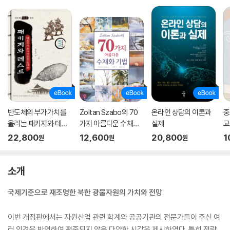
반도체의 부가가치를
Zoltan Szabo의 70
온라인 상담의 이론과
중
올리는 패키지와 테스
가지 아름다운 수채화
실제
교
트
기법
22,800
12,600
20,800
1
원
원
원
소개
국제기준으로 재조명한 북한 광물자원의 가치와 전망
이번 개정판에서는 자원산업 관련 학계와 공공기관의 전문가들이 주신 여
러 의견을 반영하여 편중되지 않은 다양한 시각을 제시하였다. 특히 전략