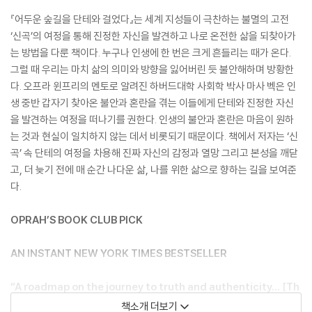
『어두운 숲길을 단테와 걸었다』는 세계 지성들이 극찬하는 불멸의 고전
‘신곡’의 여정을 통해 진정한 자신을 발견하고 나로 온전한 삶을 되찾아가
는 방법을 다룬 책이다. 누구나 인생에 한 번은 크게 흔들리는 때가 온다.
그럴 때 우리는 마치 삶의 의미와 방향을 잃어버린 듯 불안해하며 방황한
다. 오프라 윈프리의 멘토로 알려진 하버드대학 사회학 박사 마사 벡은 인
생 중반 갑자기 찾아온 불안과 혼란을 겪는 이들에게 단테와 진정한 자신
을 발견하는 여정을 떠나기를 권한다. 인생의 불안과 혼란은 마음이 원하
는 것과 현실이 일치하지 않는 데서 비롯되기 때문이다. 책에서 저자는 ‘신
곡’ 속 단테의 여정을 차용해 진짜 자신의 감정과 열망 그리고 본성을 깨닫
고, 더 늦기 전에 매 순간 나다운 삶, 나를 위한 삶으로 향하는 길을 보여준
다.
OPRAH’S BOOK CLUB PICK
AN INSTANT NEW YORK TIMES BESTSELLER
“A roadmap on the journey to truth and authenticity… [Th
e Way of Integrity] is filled with aha moments and practic
책소개 더보기