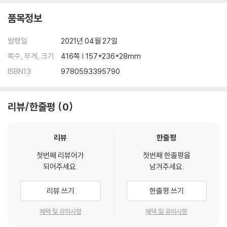
품목정보
발행일
2021년 04월 27일
쪽수, 무게, 크기
416쪽 | 157*236*28mm
ISBN13
9780593395790
리뷰/한줄평
0
리뷰
한줄평
첫번째 리뷰어가
첫번째 한줄평을
되어주세요.
남겨주세요.
리뷰 쓰기
한줄평 쓰기
혜택 및 유의사항
혜택 및 유의사항