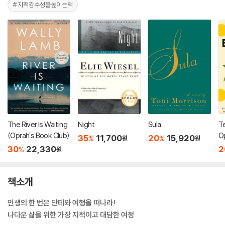
#지적감수성을높이는책
The River Is Waiting
Night
Sula
Te
(Oprah's Book Club)
O
35
11,700
20
15,920
%
%
원
원
30
22,330
2
%
원
책소개
인생의 한 번은 단테와 여행을 떠나라!
나다운 삶을 위한 가장 지적이고 대담한 여정