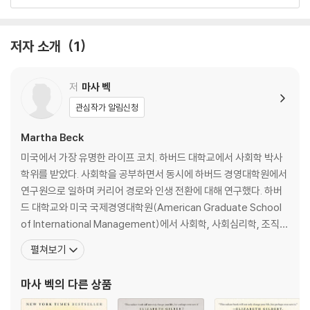
al exercises that can guide us as we seek enlightenmen
t.” -Oprah Winfrey
저자 소개
1
Bestselling author, life coach, and sociologist Martha Bec
k explains why “integrity”―needed now more than ever in
저
마사 벡
these tumultuous times―is the key to a meaningful and j
oyful life
관심작가 알림신청
Martha Beck
As Martha Beck says in her book, “Integrity is the cure for psy
chological suffering. Period.”
미국에서 가장 유명한 라이프 코치. 하버드 대학교에서 사회학 박사
학위를 받았다. 사회학을 공부하면서 동시에 하버드 경영대학원에서
In The Way of Integrity, Beck presents a four-stage process t
연구원으로 일하며 커리어 경로와 인생 전환에 대해 연구했다. 하버
hat anyone can use to find integrity, and with it, a sense of pur
드 대학교와 미국 국제경영대학원(American Graduate School
pose, emotional healing, and a life free of mental suffering. M
of International Management)에서 사회학, 사회심리학, 조직
uch of what plagues us―people pleasing, staying in stale rela
행동 및 경영 관리를 가르쳤으며 지금은 개인과 집단이 한 차원 높은
펼쳐보기
tionships, negative habits―all point to what happens when w
수준의 성공을 성취하도록 하는 코칭과 강연 활동을 하고 있다. 아홉
e are out of touch with what truly makes us feel whole.
권의 논픽션과 한 권의 소설을 썼다. 그를 찾는 내담자들은 대개 설명
마사 벡
의 다른 상품
할 수 없는 불안과 혼
Inspired by The Divine Comedy, Beck uses Dante’s classic her