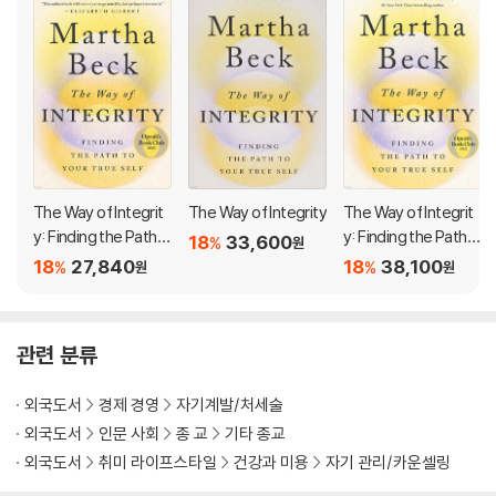
o’s journey as a framework to break down the process of attai
ning personal integrity into small, manageable steps. She sho
ws how to read our internal signals that lead us towards our tr
ue path, and to recognize what we actually yearn for versus w
hat our culture sells us.
With techniques tested on hundreds of her clients, Beck bring
s her expertise as a social scientist, life coach and human bein
The Way of Integrit
The Way of Integrity
The Way of Integrit
g to help readers to uncover what integrity looks like in their o
y: Finding the Path t
y: Finding the Path t
18
33,600
%
원
wn lives. She takes us on a spiritual adventure that not only wil
o Your True Self (Op
o Your True Self (Op
18
27,840
18
38,100
%
%
원
원
rah's Book Club)
rah's Book Club)
l change the direction of our lives, but also bring us to a place
of genuine happiness.
관련 분류
외국도서
경제 경영
자기계발/처세술
외국도서
인문 사회
종 교
기타 종교
외국도서
취미 라이프스타일
건강과 미용
자기 관리/카운셀링