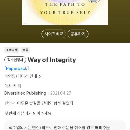
사이즈비교
공유하기
소득공제
수입
Way of Integrity
직수입양서
Paperback
바인딩/에디션 안내
마사 벡
저
Diversified Publishing
2021.04.27.
번역서
어두운 숲길을 단테와 함께 걸었다
첫번째 리뷰어가 되어주세요
직수입외서는 변심/착오로 인해 주문을 취소할 경우
해외주문