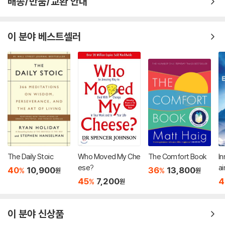
배송/반품/교환 안내
이 분야 베스트셀러
The Daily Stoic
Who Moved My Che
The Comfort Book
In
ese?
ai
40
10,900
36
13,800
%
%
원
원
r
45
7,200
4
%
원
nc
ss
이 분야 신상품