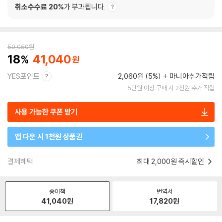
취소수수료 20%
가 부과됩니다.
50,050
원
18
41,040
YES포인트
2,060원 (5%)
마니아추가적립
5만원 이상 구매 시 2천원 추가 적립
사용 가능한 쿠폰 받기
앱 다운 시 1천원 상품권
결제혜택
최대 2,000원 즉시할인
종이책
번역서
41,040
원
17,820
원