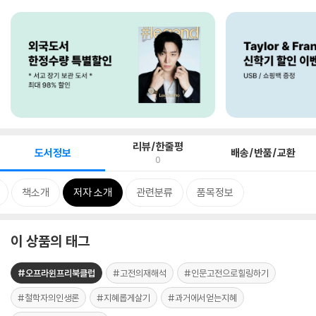
리뷰/한줄평
도서정보
배송/반품/교환
0
책소개
저자 소개
관련분류
품목정보
이 상품의 태그
#오프라윈프리북클럽
#고전의재해석
#인문고전으로힐링하기
#철학자의인생론
#지혜롭게살기
#과거에서얻는지혜