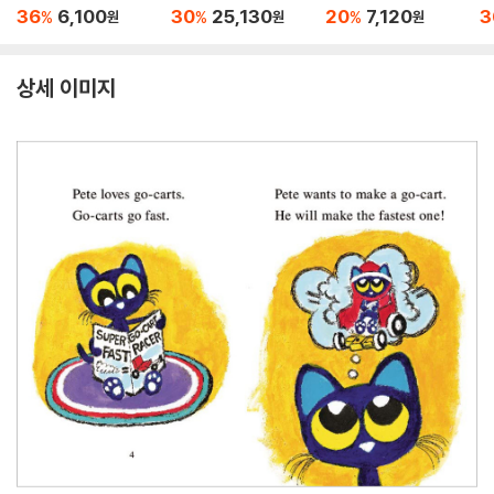
tory 5 : Bonnie's Ne
Level A (StoryPlus
to
36
6,100
30
25,130
20
7,120
3
%
%
%
원
원
원
w Toy
QR코드)
상세 이미지