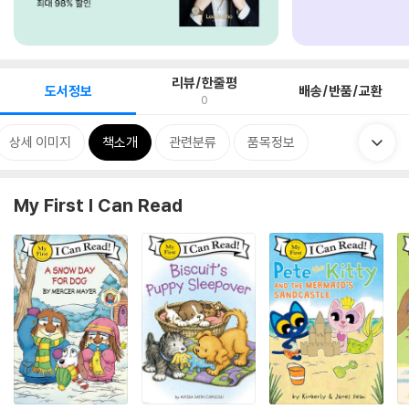
리뷰/한줄평
도서정보
배송/반품/교환
0
상세 이미지
책소개
관련분류
품목정보
My First I Can Read