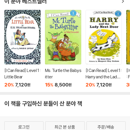
이 분야 베스트셀러
[I Can Read] Level 1 :
Ms. Turtle the Babys
[I Can Read] Level 1 :
[I
Little Bear
itter
Harry and the Lady
: 
Next Door
e
20
7,120
15
8,500
20
7,120
3
%
%
%
원
원
원
이 책을 구입하신 분들이 산 분야 책
로그인
최근 본 상품
주문/배송