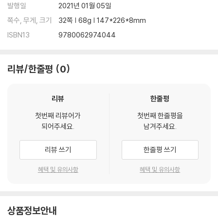
발행일
2021년 01월 05일
쪽수, 무게, 크기
32쪽 | 68g | 147*226*8mm
ISBN13
9780062974044
리뷰/한줄평
0
리뷰
한줄평
첫번째 리뷰어가
첫번째 한줄평을
되어주세요.
남겨주세요.
리뷰 쓰기
한줄평 쓰기
혜택 및 유의사항
혜택 및 유의사항
상품정보안내