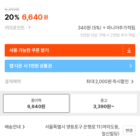
8,300
원
20
6,640
YES포인트
340원 (5%)
마니아추가적립
5만원 이상 구매 시 2천원 추가 적립
사용 가능한 쿠폰 받기
앱 다운 시 1천원 상품권
결제혜택
최대 2,000원 즉시할인
종이책
중고
6,640
원
3,390
원~
배송안내
서울특별시 영등포구 은행로 11(여의도동,
변경
일신빌딩)