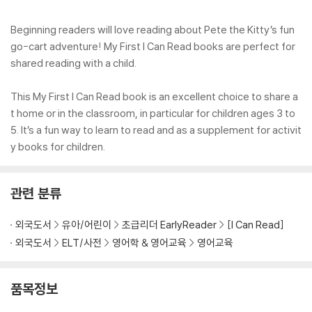
Beginning readers will love reading about Pete the Kitty’s fun
go-cart adventure! My First I Can Read books are perfect for
shared reading with a child.
This My First I Can Read book is an excellent choice to share a
t home or in the classroom, in particular for children ages 3 to
5. It’s a fun way to learn to read and as a supplement for activit
y books for children.
관련 분류
외국도서
유아/어린이
초급리더 EarlyReader
[I Can Read]
외국도서
ELT/사전
영어학 & 영어교육
영어교육
품목정보