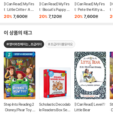
[I Can Read] My Firs
[I Can Read] My Firs
[I Can Read] My Firs
[I
t : Little Critte r: A Sn
t : Biscuit's Puppy Sl
t : Pete the Kitty and
t 
ow Day for Dog
eepover
the Mermaid's Sand
20
7,600
20
7,120
20
7,600
2
%
%
%
원
원
원
castle
이 상품의 태그
#영어와친해지는_초급리더
#초급리더를읽어요
Step Into Reading 2
Scholastic Decodab
[I Can Read] Level 1 :
St
: Disney/Pixar Toy S
le Readers Box Set
Little Bear
: 