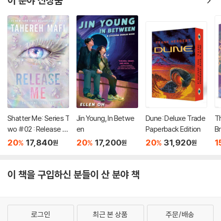
이 분야 신상품
Shatter Me: Series T
Jin Young, In Betwe
Dune: Deluxe Trade
T
wo #02 : Release M
en
Paperback Edition
Br
e
20
17,840
20
17,200
20
31,920
1
%
%
%
원
원
원
이 책을 구입하신 분들이 산 분야 책
로그인
최근 본 상품
주문/배송