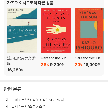
가즈오 이시구로
의 다른 상품
as awarded the Nobel Prize in Literature, tells the story of Klar
계적인 명성을 가져다주었으며, 제임스
a, an Artificial Friend with outstanding observational qualities,
who, from her place in the store, watches carefully the behavi
or of those who come in to browse, and of those who pass on
the street outside. She remains hopeful that a customer will s
oon choose her.
Klara and the Sun is a thrilling book that offers a look at our cha
nging world through the eyes of an unforgettable narrator, an
d one that explores the fundamental question: what does it m
遠い山なみの光 新
Klara and the Sun
Klara and the Sun
ean to love?
版
38
9,200
20
16,000
%
%
원
원
16,280
원
In its award citation in 2017, the Nobel committee described Is
higuro's books as novels of great emotional force and said he
has uncovered the abyss beneath our illusory sense of conne
관련 분류
ction with the world.
외국도서
문학/소설
소설
SF/판타지
외국도서
문학/소설
소설