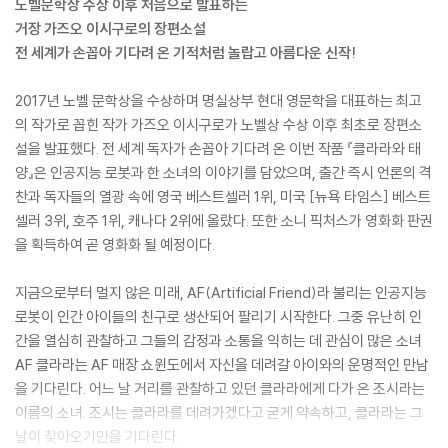
노벨문학상 수상 이후 처음으로 발표하는
거장 가즈오 이시구로의 장편소설
전 세계가 손꼽아 기다려 온 기적처럼 놀랍고 아름다운 신작!
2017년 노벨 문학상을 수상하며 명실상부 현대 영문학을 대표하는 최고
의 작가로 꼽힌 작가 가즈오 이시구로가 노벨상 수상 이후 최초로 장편소
설을 발표했다. 전 세계 독자가 손꼽아 기다려 온 이번 작품 『클라라와 태
양』은 인공지능 로봇과 한 소녀의 이야기를 담았으며, 출간 즉시 언론의 격
찬과 독자들의 열광 속에 영국 베스트셀러 1위, 미국 [뉴욕 타임스] 베스트
셀러 3위, 호주 1위, 캐나다 2위에 올랐다. 또한 소니 픽처스가 영화화 판권
을 획득하여 곧 영화화 될 예정이다.
지금으로부터 멀지 않은 미래, AF(Artificial Friend)라 불리는 인공지능
로봇이 인간 아이들의 친구로 생산되어 팔리기 시작한다. 그중 유난히 인
간을 열심히 관찰하고 그들의 감정과 소통을 익히는 데 관심이 많은 소녀
AF 클라라는 AF 매장 쇼윈도에서 자신을 데려갈 아이와의 운명적인 만남
을 기다린다. 어느 날 거리를 관찰하고 있던 클라라에게 다가 온 조시라는
이름의 소녀. 조시는 클라라를 데려가겠다고 굳게 약속하고, 클라라는 그
날이 찾아오기만을 기다린다.