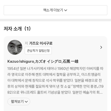
가즈오 이시구로는 한국 독자에게 보내는 인사의 말을 통해 이 책이 그의
책소개 더보기
대표작 『남아 있는 나날』과 『나를 보내지 마』 사이에 다리를 놓는 작품이
될 것이라 밝힌 바 있고, 유수의 언론 매체들은 인공지능 로봇이라는 타자
(他者)를 주인공으로 설정했다는 점에서 『나를 보내지 마』와 『파묻힌 거
저자 소개
1
인』과 한데 묶어 3부작으로 부르기도 한다. 이 책의 출간을 맡은 영국 파버
출판사의 편집국장 앵거스 카질은 이 소설이 “다른 곳으로부터 ‘지금/이
저
가즈오 이시구로
곳’에 간절하게 이야기를 건네는 인간의 마음에 관한 작품”이며 “이시구로
가 늘 그랬듯이 가슴 떨리는 놀라운 이야기를 담고 있는 동시에 그의 전체
관심작가 알림신청
작품 세계와 여전히 맥을 함께하고 있는 소설”이라는 소감을 남겼다.
Kazuo Ishiguro,カズオ イシグロ,石黑 一雄
NEW YORK TIMES BESTSELLER
1954년 일본 나가사키에서 태어나 1960년 해양학자인 아버지를 따
A GOOD MORNING AMERICA Book Club Pick!
라 영국으로 이주해 켄트 대학에서 철학을 공부하고, 이스트앵글리
아 대학에서 문예 창작으로 석사 학위를 받았다. 일본을 배경으로 전
Klara and the Sun is a magnificent new novel from the No
후의 상처와 현재를 절묘하게 엮어 낸 첫 소설 『창백한 언덕 풍경』(19
bel laureate Kazuo Ishiguro--author of Never Let Me Go a
82)으로 위니프레드 홀트비 기념상을 받았다. 일본인 예술가의 회고
nd the Booker Prize-winning The Remains of the Day.
담을 그린 『부유하는 세상의 예술가』(1986)로 휘트브레드 상과 이
펼쳐보기
탈리아 스칸노 상을 받고, 부커 상 후보에 올랐다. 1989년에 발표한
Klara and the Sun, the first novel by Kazuo Ishiguro since he w
세 번째 소설 『남아 있는 나날』로 부커 상을 받으며 이시구로에게 세