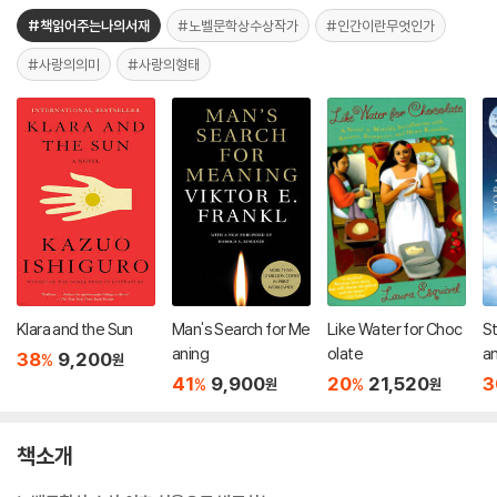
#책읽어주는나의서재
#노벨문학상수상작가
#인간이란무엇인가
#사랑의의미
#사랑의형태
Klara and the Sun
Man's Search for Me
Like Water for Choc
St
aning
olate
a
38
9,200
%
원
41
9,900
20
21,520
3
%
%
원
원
책소개