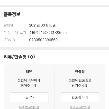
품목정보
발행일
2021년 03월 16일
쪽수, 무게, 크기
416쪽 | 152*231*28mm
ISBN13
9780593396568
리뷰/한줄평
0
리뷰
한줄평
첫번째 리뷰어가
첫번째 한줄평을
되어주세요.
남겨주세요.
리뷰 쓰기
한줄평 쓰기
혜택 및 유의사항
혜택 및 유의사항