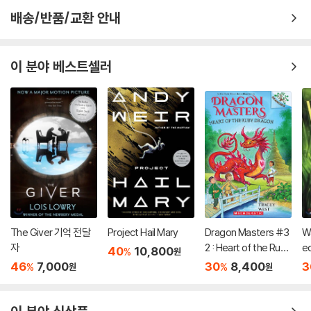
배송/반품/교환 안내
이 분야 베스트셀러
The Giver 기억 전달
Project Hail Mary
Dragon Masters #3
Wa
자
2 : Heart of the Ruby
ec
40
10,800
%
원
Dragon (A Branches
th
46
7,000
30
8,400
3
%
%
원
원
Book)