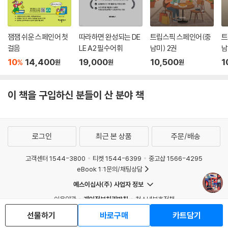
잼잼 쉬운 스페인어 첫
따라하면 완성되는 DE
트립스픽 스페인어(중
트
걸음
LE A2 필수어휘
남미) 2권
남
10
14,400
19,000
10,500
1
%
원
원
원
이 책을 구입하신 분들이 산 분야 책
로그인
최근 본 상품
주문/배송
고객센터 1544-3800
티켓 1544-6399
중고샵 1566-4295
eBook 1:1문의/채팅상담
예스이십사(주) 사업자 정보
이용약관
개인정보처리방침
청소년보호정책
PC버전
회사소개
거래처관계자께
선물하기
바로구매
카트담기
도서홍보
광고