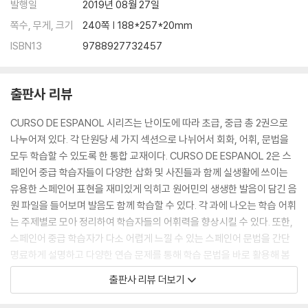
발행일
2019년 08월 27일
쪽수, 무게, 크기
240쪽 | 188*257*20mm
ISBN13
9788927732457
출판사 리뷰
CURSO DE ESPANOL 시리즈는 난이도에 따라 초급, 중급 총 2권으로
나누어져 있다. 각 단원당 세 가지 섹션으로 나뉘어서 회화, 어휘, 문법을
모두 학습할 수 있도록 한 통합 교재이다. CURSO DE ESPANOL 2은 스
페인어 중급 학습자들이 다양한 삽화 및 사진들과 함께 실생활에 쓰이는
유용한 스페인어 표현을 재미있게 익히고 원어민의 생생한 발음이 담긴 음
원 파일을 들어보며 발음도 함께 학습할 수 있다. 각 과에 나오는 학습 어휘
는 주제별로 모아 정리하여 학습자들의 어휘력을 향상시킬 수 있다. 또한,
스페인어 중급 학습자가 다소 어렵게 느낄 수 있는 스페인어 문법을 간단
명료하게 설명하고 다양한 연습 문제를 통해 학습 문법을 바로 활용해 봄
으로써 문법을 다질 수 있다.
출판사 리뷰 더보기
· 간결하면서도 자세한 설명과 다채로운 삽화로 학습자들의 이해를 돕는