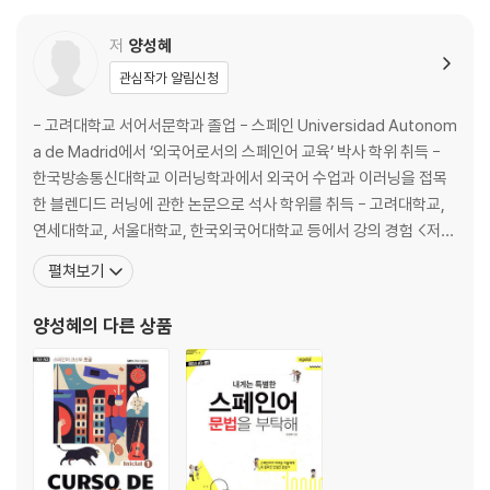
· Temas y Actividades 48
· Vocabulario y Expresiones 58
저
양성혜
· Gramatica y Ejercicios 60
관심작가 알림신청
LECCION3 ¿Que hiciste ayer? 어제 너는 뭐 했니?
- 고려대학교 서어서문학과 졸업 - 스페인 Universidad Autonom
· Temas y Actividades 70
a de Madrid에서 ‘외국어로서의 스페인어 교육’ 박사 학위 취득 -
· Vocabulario y Expresiones 80 · Gramatica y Ejercicios 82
한국방송통신대학교 이러닝학과에서 외국어 수업과 이러닝을 접목
한 블렌디드 러닝에 관한 논문으로 석사 학위를 취득 - 고려대학교,
LECCION4 ¿Cuando nacio usted? 당신은 언제 태어났나요?
연세대학교, 서울대학교, 한국외국어대학교 등에서 강의 경험 <저서
· Temas y Actividades 94
> - 고등학교 기초스페인어 EL ESPANOL (공저, 2011, 천재교육) -
펼쳐보기
· Vocabulario y Expresiones 102
고등학교 스페인어 회화 I Conversacion (공저, 2018, 전라남도교
· Gramatica y Ejercicios 104
육청) - 고등학교 스페인어 회화 II Conver
양성혜
의 다른 상품
LECCION5 ¿Que hacias cuando eras nina? 너는 어렸을 때 무엇을
하곤 했니?
· Temas y Actividades 114
· Vocabulario y Expresiones 124
· Gramatica y Ejercicios 126