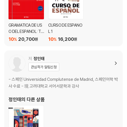
Anexo 부록
· Clave de respuestas 정답 200
· Traducciones de los dialogos 대화 번역 211
GRAMATICA DE US
CURSO DE ESPANO
· Transcripciones 듣기 활동 대본 · 읽기 지문 번역 215
O DEL ESPANOL: Te
L 1
· Glosario 색인 224
oria y practica A1-B
10
20,700
10
16,200
%
%
원
원
2 한국어판
저
정인태
관심작가 알림신청
- 스페인 Universidad Complutense de Madrid, 스페인어학 박
사 수료 - 現 고려대학교 서어서문학과 강사
정인태
의 다른 상품