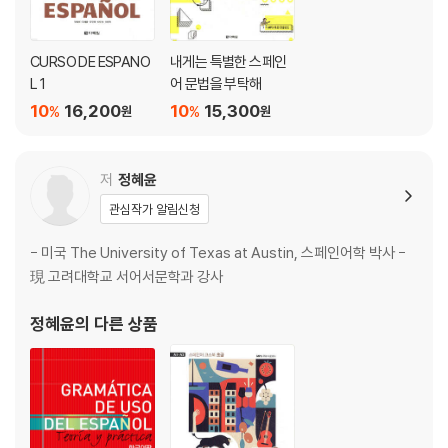
LECCION6 Esta ciudad fue construida por los incas 이 도시는 잉
카인들에 의해 건설되었어요.
CURSO DE ESPANO
내게는 특별한 스페인
· Temas y Actividades 136
L 1
어 문법을 부탁해
· Vocabulario y Expresiones 146
10
16,200
10
15,300
%
%
원
원
· Gramatica y Ejercicios 148
LECCION7 ¿Como sera el mundo en el futuro? 미래에는 세상이
저
정혜윤
어떤 모습일까?
관심작가 알림신청
· Temas y Actividades 158
· Vocabulario y Expresiones 166
- 미국 The University of Texas at Austin, 스페인어학 박사 -
· Gramatica y Ejercicios 168
現 고려대학교 서어서문학과 강사
LECCION8 Reciclen el aluminio, el vidrio y el plastico 알루미늄,
정혜윤
의 다른 상품
유리, 플라스틱을 재활용하세요.
· Temas y Actividades 180
· Vocabulario y Expresiones 188
· Gramatica y Ejercicios 190