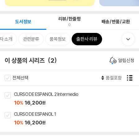
리뷰/한줄평
도서정보
배송/반품/교환
0
자 소개
관련분류
품목정보
출판사 리뷰
이 상품의 시리즈
2
알림신청
전체선택
품절포함
CURSO DE ESPANOL 2 Intermedio
10
16,200
%
원
CURSO DE ESPANOL 1
10
16,200
%
원