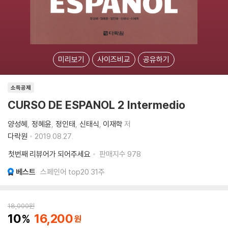
미리보기
사이즈비교
공유하기
소득공제
CURSO DE ESPANOL 2 Intermedio
양성혜
정혜윤
정인태
신태식
이재학
저
다락원
2019.08.27.
첫번째 리뷰어가 되어주세요
판매지수
978
베스트
스페인어 top20 31주
18,000
원
10
16,200