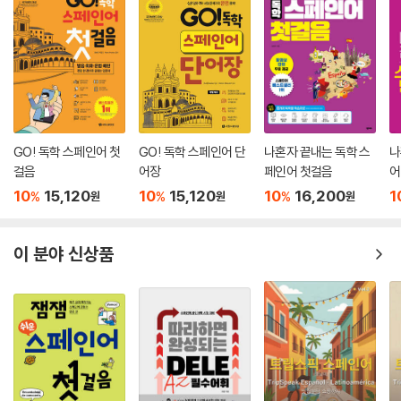
GO! 독학 스페인어 첫
GO! 독학 스페인어 단
나혼자 끝내는 독학 스
나
걸음
어장
페인어 첫걸음
어
10
15,120
10
15,120
10
16,200
1
%
%
%
원
원
원
이 분야 신상품