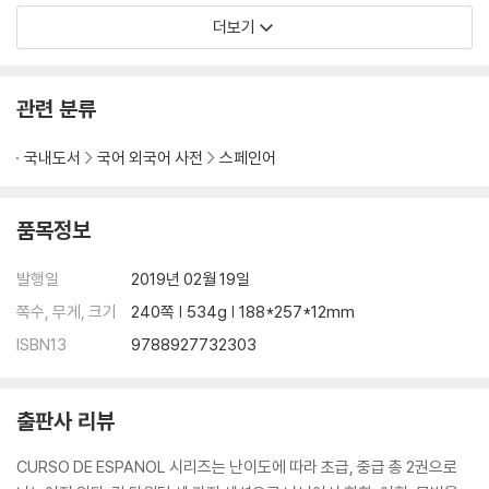
더보기
관련 분류
국내도서
국어 외국어 사전
스페인어
품목정보
발행일
2019년 02월 19일
쪽수, 무게, 크기
240쪽 | 534g | 188*257*12mm
ISBN13
9788927732303
출판사 리뷰
CURSO DE ESPANOL 시리즈는 난이도에 따라 초급, 중급 총 2권으로