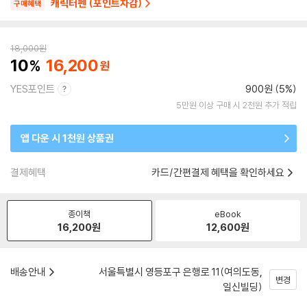
캐릭터펜 (포인트차감)
구매혜택
18,000
원
10
16,200
YES포인트
900원 (5%)
5만원 이상 구매 시 2천원 추가 적립
앱 다운 시 1천원 상품권
결제혜택
카드/간편결제 혜택을 확인하세요
종이책
eBook
16,200
원
12,600
원
배송안내
서울특별시 영등포구 은행로 11(여의도동,
변경
일신빌딩)