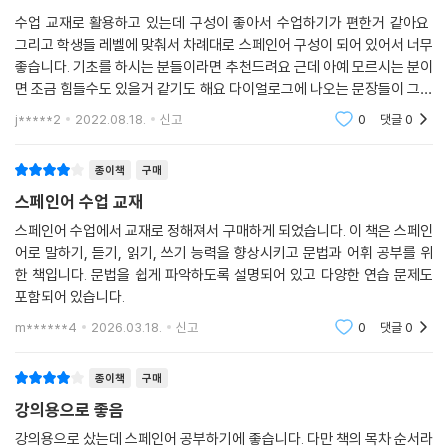
수업 교재로 활용하고 있는데 구성이 좋아서 수업하기가 편한거 같아요
그리고 학생들 레벨에 맞춰서 차례대로 스페인어 구성이 되어 있어서 너무
좋습니다. 기초를 하시는 분들이라면 추천드려요 근데 아예 모르시는 분이
면 조금 힘들수도 있을거 같기도 해요 다이얼로그에 나오는 문장들이 그래
도 스페인어 단어를 조금 알아야 읽고 이해할 수 있겠더라구요 그래도 책
j*****2
2022.08.18.
신고
0
댓글
0
은 좋은 거 같습
종이책
구매
스페인어 수업 교재
스페인어 수업에서 교재로 정해져서 구매하게 되었습니다. 이 책은 스페인
어로 말하기, 듣기, 읽기, 쓰기 능력을 향상시키고 문법과 어휘 공부를 위
한 책입니다. 문법을 쉽게 파악하도록 설명되어 있고 다양한 연습 문제도
포함되어 있습니다.
m******4
2026.03.18.
신고
0
댓글
0
종이책
구매
강의용으로 좋음
강의용으로 샀는데 스페인어 공부하기에 좋습니다. 다만 책의 목차 순서라