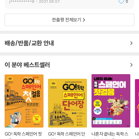
j**********8
2021.06.07.
0
한줄평 전체보기
배송/반품/교환 안내
이 분야 베스트셀러
GO! 독학 스페인어 첫
GO! 독학 스페인어 단
나혼자 끝내는 독학 스
나