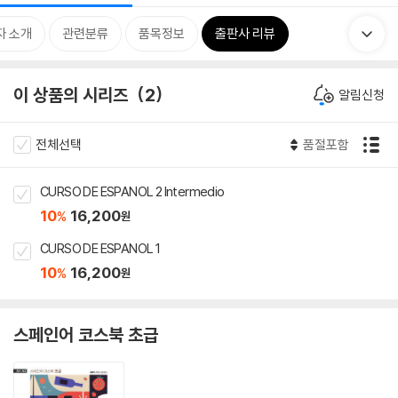
자 소개
관련분류
품목정보
출판사 리뷰
이 상품의 시리즈
2
알림신청
전체선택
품절포함
CURSO DE ESPANOL 2 Intermedio
10
16,200
%
원
CURSO DE ESPANOL 1
10
16,200
%
원
스페인어 코스북 초급