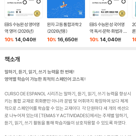
EBS 수능완성 영어영
완자 고등 통합과학 2
EBS 수능완성 국어영
2
역 영어 (2026년)
(2026년용)
역 독서·문학·화법과 작
론
문 (2026년)
(
10
14,040
10
16,650
10
14,040
1
%
%
%
원
원
원
책소개
말하기, 듣기, 읽기, 쓰기 능력을 한 번에!
영역별 학습이 가능한 최적의 스페인어 코스북!
CURSO DE ESPANOL 시리즈는 말하기, 듣기, 읽기, 쓰기 능력을 향상시
키는 통합 교재로 회화뿐만 아니라 문법 및 어휘까지 확장하여 보다 체계
적으로 스페인어를 학습할 수 있는 교재이다. 각 단원마다 세 개의 섹션으
로 나누어져 있는데 [TEMAS Y ACTIVIDADES]에서는 주제별 말하기,
듣기, 읽기, 쓰기 활동을 통해 학습자들이 상호작용할 수 있도록 하였다.