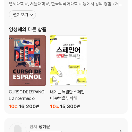
· Temas y Actividades 82
연세대학교, 서울대학교, 한국외국어대학교 등에서 강의 경험 <저서
· Vocabulario y Expresiones 90
> - 고등학교 기초스페인어 EL ESPANOL (공저, 2011, 천재교육) -
펼쳐보기
· Gramatica y Ejercicios 92
고등학교 스페인어 회화 I Conversacion (공저, 2018, 전라남도교
육청) - 고등학교 스페인어 회화 II Conver
양성혜
의 다른 상품
LECCION5 ¿Cuanto cuesta? 얼마입니까?
· Temas y Actividades 100
· Vocabulario y Expresiones 110
· Gramatica y Ejercicios 112
LECCION6 ¿Como es tu familia? 네 가족은 어떤 가족이니?
· Temas y Actividades 120
· Vocabulario y Expresiones 130
· Gramatica y Ejercicios 132
CURSO DE ESPANO
내게는 특별한 스페인
L 2 Intermedio
어 문법을 부탁해
LECCION7 ¿Que tiempo hace hoy? 오늘 날씨 어때요?
10
16,200
10
15,300
%
%
원
원
· Temas y Actividades 142
· Vocabulario y Expresiones 152
· Gramatica y Ejercicios 154
편저
정혜윤