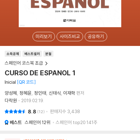
미리보기
사이즈비교
공유하기
소득공제
베스트셀러
분철
스페인어 코스북 초급
CURSO DE ESPANOL 1
Inicial
QR 코드
양성혜
정혜윤
정인태
신태식
이재학
편저
다락원
2019.02.19.
8.8
판매지수
3,438
12
베스트
스페인어
12위
스페인어 top20 141주