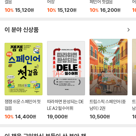
걸음
어장
페인어 첫걸음
어
10
15,120
10
15,120
10
16,200
1
%
%
%
원
원
원
이 분야 신상품
잼잼 쉬운 스페인어 첫
따라하면 완성되는 DE
트립스픽 스페인어(중
트
걸음
LE A2 필수어휘
남미) 2권
남
10
14,400
19,000
10,500
1
%
원
원
원