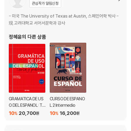
관심작가 알림신청
LECCION8 ¿A que hora te levantas? 너는 몇 시에 일어나니?
· Temas y Actividades 164
- 미국 The University of Texas at Austin, 스페인어학 박사 -
· Vocabulario y Expresiones 172
現 고려대학교 서어서문학과 강사
· Gramatica y Ejercicios 174
정혜윤
의 다른 상품
LECCION9 ¿Quien es tu jugador favorito? 네가 가장 좋아하는 선수
는 누구니?
· Temas y Actividades 82
· Vocabulario y Expresiones 190
· Gramatica y Ejercicios 192
Anexo 부록
· Clave de respuestas 정답 200
· Traducciones de los dialogos 대화 번역 211
GRAMATICA DE US
CURSO DE ESPANO
· Transcripciones 듣기 활동 대본 · 읽기 지문 번역 215
O DEL ESPANOL: Te
L 2 Intermedio
· Glosario 색인 222
oria y practica A1-B
10
20,700
10
16,200
%
%
원
원
2 한국어판