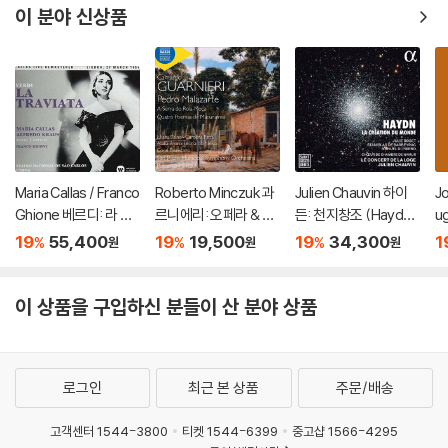
P]
rdings)
이 분야 신상품
Maria Callas / Franco
Roberto Minczuk 과
Julien Chauvin 하이
Jo
Ghione 베르디: 라 트
르니에리: 오페라 & 관
든: 천지창조 (Haydn:
u
라비아타 - 마리아 칼
현악 작품집 (Guarnier
La Creation du mon
년
19
55,400
19
19,500
19
34,300
1
%
%
%
원
원
원
라스, 프랑코 기오네 /
i: Pedro Malazarte)
de)
벌 실황 (Wagner: 
(Verdi: La Traviata)
r
[SACD]
이 상품을 구입하신 분들이 산 분야 상품
로그인
최근 본 상품
주문/배송
고객센터 1544-3800
티켓 1544-6399
중고샵 1566-4295