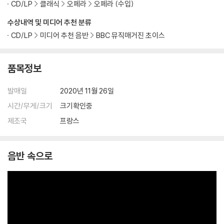
CD/LP
클래식
오페라
오페라 (수입)
수상내역 및 미디어 추천 분류
CD/LP
미디어 추천 음반
BBC 뮤직매거진 초이스
품목정보
발매일
2020년 11월 26일
시간/무게/크기
크기확인중
제조국
프랑스
음반 속으로