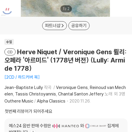
1
/
2
파트너샵
공유하기
수입
Herve Niquet / Veronique Gens 륄리:
CD
오페라 '아르미드' (1778년 버전) (Lully: Armi
de 1778)
2CD / 하드커버 북
Jean-Baptiste Lully
작곡
Veronique Gens
Reinoud van Mech
elen
Tassis Christoyannis
Chantal Santon Jeffery
노래
외 3명
Outhere Music
/
Alpha Classics
2020.11.26.
첫번째 리뷰어가 되어주세요
예스24 음반 판매 수량은
와
집계에