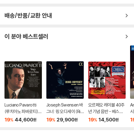
배송/반품/교환 안내
이 분야 베스트셀러
Luciano Pavarotti
Joseph Swensen 바
오르페오 레이블 40주
An
(루치아노 파바로티) -
그너: 링 오디세이 (Rin
년 기념 음반 - 베스트
시
이탈리아 오페라 리마
g Odyssey)
녹음 40 (ORFEO 40t
회'
19
44,600
19
29,900
19
14,500
1
%
%
%
원
원
원
스터 (Tenor Arias Fr
h Anniversary Editio
on
om Italian Opera) [L
n: 40 Ultimate Reco