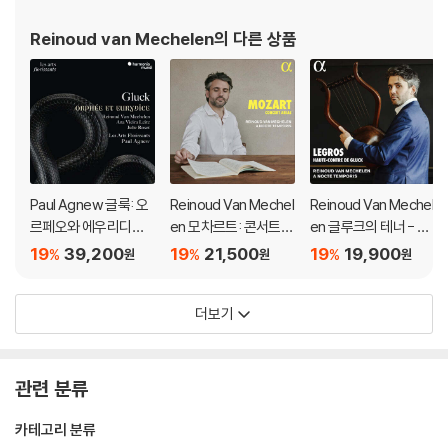
Reinoud van Mechelen
의 다른 상품
Paul Agnew 글룩: 오
Reinoud Van Mechel
Reinoud Van Mechel
르페오와 에우리디체
en 모차르트: 콘서트
en 글루크의 테너 - 르
(Gluck: Orphee Et E
아리아 (Mozart: Con
그로스를 위한 아리아
19
39,200
19
21,500
19
19,900
%
%
%
원
원
원
urydice)
cert Arias)
(Legros, Haute-Co
ntre de Gluck)
더보기
관련 분류
카테고리 분류