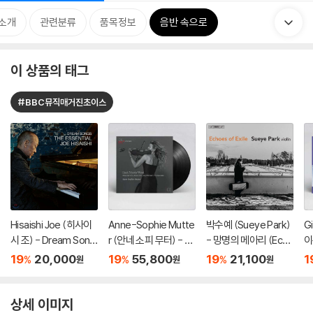
소개
관련분류
품목정보
음반 속으로
이 상품의 태그
#BBC뮤직매거진초이스
Hisaishi Joe (히사이
Anne-Sophie Mutte
박수예 (Sueye Park)
Gi
시 조) - Dream Song
r (안네 소피 무터) - Ea
- 망명의 메아리 (Echo
이
s: The Essential Joe
st Meets West [2L
es of Exile) [SACD H
3
19
20,000
19
55,800
19
21,100
1
%
%
%
원
원
원
Hisaishi
P]
ybrid]
번
2,
al
상세 이미지