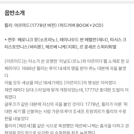
음반소개
륄리: 아르미드(1778년 버전) (하드커버 BOOK+2CD)
* 연주: 베로니크 장(소프라노), 레이나우드 반 메켈런(테너), 타시스 크
리스토얀니스(바리톤), 에르베 니케(지휘), 르 콩세르 스피리튀엘
[아르미드]는 타소가 쓴 유명한 '리날도(르노)와 아르미다'를 소재로 한 오
페라이다. 1686년 륄리는 루이 14세의 명을 받아 퀴노 대본에 곡을 붙였
다.
이들 모두 세상을 떠난 18세기에도 [아르미드]의 명성은 이어졌다.
재연 때마다 당대 스타일에 맞게 개정되었는데, 1777년 중대한 도발이 이
뤄졌다.
글루크가 같은 대본에 자신의 곡을 붙인 것이다. 1778년, 륄리가 이룬 '위
대한 세기'를 신봉하는 사람 가운데 루이 조세프 프랑쾨르가 륄리의 수정
판을 내놓았다.
륄리의 [페르세]를 같은 식으로 복원했던 에르베 니케는 춤곡을 더하고 관
현악을 압도적으로 보강한 이 수정판을 최초 녹음했다.