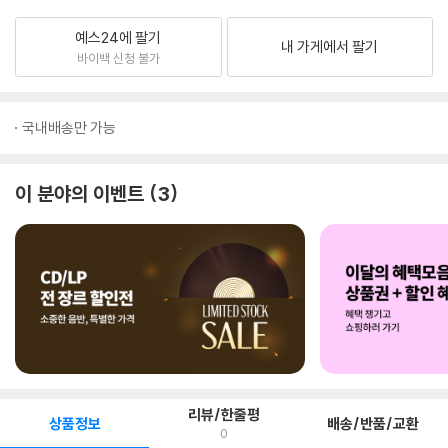
예스24에 팔기
내 가게에서 팔기
바이백 신청 불가
국내배송만 가능
이 분야의 이벤트
3
리뷰/한줄평
상품정보
배송/반품/교환
0