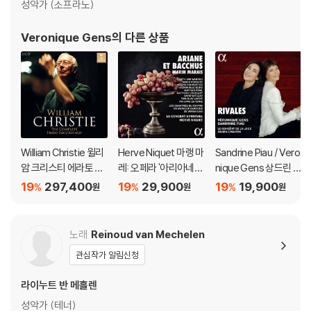
성악가 (소프라노)
Veronique Gens
의 다른 상품
William Christie 윌리
Herve Niquet 마랭 마
Sandrine Piau / Vero
암 크리스티 에라토 레
레: 오페라 '아리아네와
nique Gens 상드린 피
이블 녹음 전집 (The C
바쿠스' 전곡 (Marais:
오와 베로니크 장이 부
19
297,400
19
29,900
19
19,900
%
%
%
원
원
원
omplete Erato Reco
Ariane et Bacchus)
르는 아리아와 이중창
rdings)
모음집 (Rivales)
노래
Reinoud van Mechelen
관심작가 알림신청
라이누트 반 메흘렌
성악가 (테너)