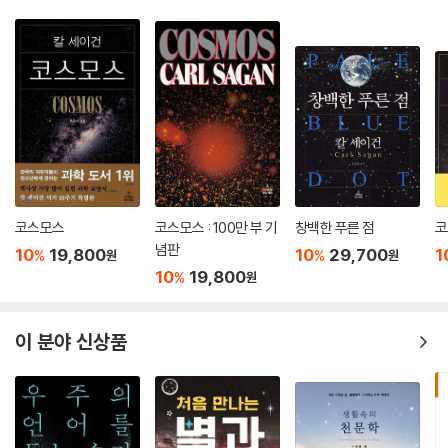
모든 계산에서 사인함수를 사용했는데, 아랍인들은 여기에 코사인, 탄젠
인류는 아주 오랫동안 태양은 물론 모든 천체가 지구를 중심으로 돌고 있
트 등 5개의 삼각함수를 더 만들어 사용했다. 고대 그리스에서는 각에 대
다고 믿어 왔다. 그렇지 않다고 주창한 사람도 있었지만, 그 목소리는 묻혔
한 현의 길이를 정리한 표를 사용했고 인도에서는 사인함수만 있었는데,
다. 어떻게 그렇게 오래, 그렇게 많은 사람이 거대한 우주가 하루에 한 바퀴
이를 오늘날 사용하고 있는 것과 같은 삼각함수로 발전시켜 기하적으로만
씩 지구를 돈다고 믿을 수 있었을까? 이 질문은 지금보다 지식이 뒤떨어진
다루던 것을 계산으로 바꾸어 근대 수리 천문학이 펼쳐질 수 있는 기초를
시대의 일이었다는 말로, 이후 지식은 계속 발전해왔다는 말로 쉽게 덮일
만든 사람들이 이슬람 학자들이다.
수 있는 질문은 아니다.
--- p.93
밤마다 하늘에 나타나는 셀 수 없이 많은 별을 보면서 인류는 그 별들의 움
알 투시는 투시 커플로 이렇게 말한 셈이다. 우리 눈에는 천체가 등속으로
직임을 해석하고 싶었을 것이다. 왜 낮에 태양은 동쪽에서 떠서 서쪽으로
운동하지 않는 것처럼 보이지만 사실은 등속으로 운동하고 있다고. 그러면
코스모스
코스모스 : 100만 부 기
창백한 푸른 점
코
가는지, 밤이 되면 달은 왜 뜨는지, 북극성은 늘 그 자리에 고정되어 있는
념판
등각속도점이라는 설정 없이도 사실은 등속원운동을 하고 있다는 설명이
10
19,800
10
29,700
1
%
%
원
원
데, 다른 별들은 움직이고, 계절마다 밤하늘의 별자리들이 달라지는 현상
가능해진다. 출발은 등속원운동하는 물체가 그렇게 움직이지 않는 것처럼
10
19,800
%
원
을 보면서 우리가 머무르고 있는 땅과 저 하늘의 관계에 대한 궁금증이 싹
보이는 것은 그것이 진동하듯 운동하기 때문이라는 가설이었다. 이제 투시
텄을 터다.
커플이 이에 대해 어떻게 설명하는지 알아보자.
이 분야 신상품
--- p.125
대부분의 사람들은 그것을 초자연의 세계, 신의 영역에 맡겨뒀겠지만, 우
리가 이름을 아는 또 모르는 많은 이들이 별을 관측하고, 그 관측 결과를 해
알 우르디, 다시 지구를 중심에 놓다/1259년 마라가 천문대를 지을 때, 다
석한 천체이론을 전개했다. 이 책은 오랫동안 어떻게 별을 관측하고 지구
마스쿠스에서 활동하던 알 우르디가 합류했다. 알 우르디의 업적 중의 하
와 태양, 그리고 천체를 해석해 왔는지를 꿰뚫어 보여준다. 이것을 소재로
나는 지금은 ‘우르디 보조정리’라고 부르는 것으로, 이것을 이용하면 이심