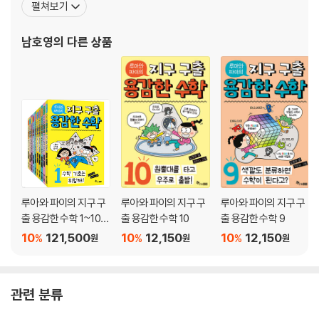
펼쳐보기
태양에서 나오는 신비로운 힘, 운동령
재로 하여 근대과학이 유럽의 힘으로만 이루어지지 않았음을 정교하
계산의 영역으로 들어온 자연
게 밝힌 『코페르니쿠스의 거인 뉴턴의 거인』(한국출판문화산업진흥
남호영
의 다른 상품
원 2020 출판콘텐츠 창작 지원 사업 선정작) 등이 있
6. 공감과 반감을 딛고
신비주의를 딛고 일어서다
합리성의 함정
중력, 마술의 옷을 입고 나타나다
책을 마치며
부록1 프톨레마이오스의 화성 모델
부록2 플라톤의 두 비례중항 만들기
부록3 케플러의 제3법칙으로부터
루아와 파이의 지구 구
루아와 파이의 지구 구
루아와 파이의 지구 구
출 용감한 수학 1~10
출 용감한 수학 10
출 용감한 수학 9
세트
뉴턴의 만유인력 법칙 유도하기
10
121,500
10
12,150
10
12,150
%
%
%
원
원
원
미 주
이 책에 나오는 인명(영어표기)
찾아보기
관련 분류