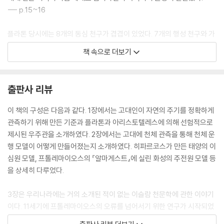
--- p.15~16
플라톤 당시에는 8개의 동심 천구가 겹겹이 있었다. 7개의 행성 천구와 가
장 바깥에 있는 항성 천구. 그런데 이제는 이심원과 주전원이 들어설 자리
책 속으로 더보기
가 필요해졌다. 행성마다 지구를 중심으로 하는 동심 천구가 두 개씩 있다.
두 개의 동심 천구 사이에 이심 천구가 두 개 있고 그 사이를 주전원이 회전
한다. 화성을 예로 들어보자. 지구를 중심으로 하는 동심 천구가 두 개 있고
출판사 리뷰
그 사이에 이심 천구가 두 개 있고 이심 천구 사이를 주전원이 회전하며 화
성은 그 주전원 위에서 운행한다. 바깥쪽 동심 천구가 도는 힘은 목성의 안
이 책의 구성은 다음과 같다. 1장에서는 고대인이 자연의 주기를 정확하게
쪽 동심 천구로부터 전달받으며 차례로 바깥쪽 이심 천구, 주전원, 안쪽 이
관측하기 위해 만든 기준과 플라톤과 아리스토텔레스에 의해 선험적으로
심 천구로 전달된 후 태양의 바깥 동심 천구로 전달된다. 이렇게 항성 천구
제시된 우주관을 소개하였다. 2장에서는 고대에 천체 관측을 통해 천체 운
에서 출발한 천구를 돌리는 힘은 천구를 따라 차례차례 전달되어 지구에까
행 모델이 어떻게 만들어졌는지 소개하였다. 히파르코스가 만든 태양의 이
지 이른다. 이렇게 빈틈없이 짜 맞추어졌기 때문에 우주의 크기를 계산할
심원 모델, 프톨레마이오스의 『알마게스트』에 실린 화성의 주전원 모델 등
수 있게 되었다. 바깥쪽 천구의 지름은 그다음 천구의 안쪽 천구의 지름과
을 상세히 다루었다.
같아야 했다. 천구의 크기, 주전원의 크기를 차례로 계산한 프톨레마이오
스의 계산에 따르면 토성 천구의 지름은 지구 반지름의 20,110배로 지금
3장은 우리나라에는 거의 소개된 적이 없는 이슬람 천문학에 관한 이야기
알고 있는 것에 비하면 매우 작다. 바로 아리스토텔레스 - 프톨레마이오스
이다. 11세기에 프톨레마이오스의 오류를 넘어서기 위한 연구가 시작되었
의 우주 체계이다.
다. 여기에는 프톨레마이오스가 우주의 중심에서 옆으로 옮긴 지구의 자리