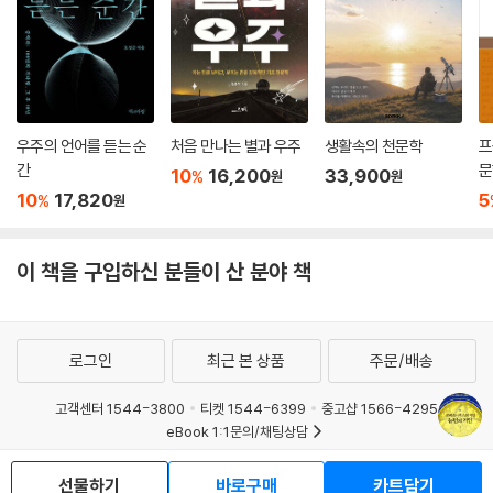
어떻게 지식이 구축되는지, 후대 학자들이 어떻게 선대 학자들의 지식을
운동과 주전원 운동이 수학적으로 동치가 된다. 다시 말하면, 이심 모델을
밟고 일어서는지 보여준다. 때로는 디딤돌 삼아, 때로는 걷어차면서.
주전원 모델로 바꾸는 것, 즉 천체의 운동을 지구가 아닌 이심을 중심으로
한 원운동이 아니라 지구를 중심으로 한 원 위의 주전원 운동으로만 설명
그 과정에서 시대마다 당시 세계를 마름질하는 인식의 한계에 부딪혀 타협
이 가능하다는 말이다. 투시 커플과 함께 우르디 보조정리라는 새로운 수
하는 학자도 적나라하게 보여주고, 그 한계를 넘어서 새로운 이론의 싹을
학 이론의 발견에 의해 등각속도점 문제가 해결되었다. 거칠게 말하면, 우
틔운 학자들의 고군분투도 실감 나게 묘사한다.
우주의 언어를 듣는 순
처음 만나는 별과 우주
생활속의 천문학
프
르디 보조정리에 의해 지구가 원운동의 중심임이 설명되고, 투시 커플에
간
문
10
16,200
33,900
%
원
원
의해 등속운동으로 보이지 않는 이유가 설명되는 셈이다.
이 책에는 코페르니쿠스, 뉴턴과 같이 낯익은 이름뿐만 아니라 인도와 아
10
17,820
5
%
원
--- p.128
랍의 낯선, 처음 들어보는 이름도 많다. 지금 우리의 과학 지식이 온전히 서
구인들의 공만은 아님을 알고 싶은 이들에게, 인류가 어떻게 천체를 해석
투시 커플, 우르디 보조정리를 모두 이용한 이슬람 천문학 최고의 알 샤티
이 책을 구입하신 분들이 산 분야 책
해 왔고, 관찰하고 발전시켜서 지금에 이르렀는지, 그 구체적인 발전상을
르 모델에는 놀라운 점이 하나 더 있다. 약 200년 후인 1543년에 발표된
알고 싶은 이들에게 이 책을 권한다.
코페르니쿠스의 천체 모델과 기하학적 형태 자체는 동치라는 점이다. 이
사실은 1957년에 처음으로 제기되었다. 코페르니쿠스의 달 모델과 알 샤
로그인
최근 본 상품
주문/배송
티르의 달 모델은 매개변수의 자명한 차이를 제외하면 동일하다. 두 사람
의 행성 모델은 지구 중심, 태양 중심이라는 점에서만 다르다. 다른 모든 측
고객센터 1544-3800
티켓 1544-6399
중고샵 1566-4295
면에서는, 특히 수성과 금성 모델에서는 놀라울 만큼 유사성을 보인다. 코
eBook 1:1문의/채팅상담
페르니쿠스는 알 샤티르가 한 것과 똑같이 프톨레마이오스의 이심원-등
예스이십사(주) 사업자 정보
각속도점 방식을 두 개의 주전원과 하나의 이심원으로 바꾸면서 마라가 학
선물하기
바로구매
카트담기