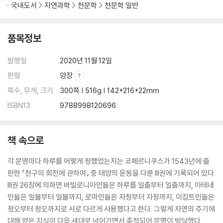
국내도서
자연과학
천문학
천문학 일반
품목정보
발행일
2020년 11월 12일
판형
양장
쪽수, 무게, 크기
300쪽 | 516g | 142*216*22mm
ISBN13
9788998120696
책 속으로
각 문명마다 하루를 어떻게 정했었는지는 코페르니쿠스가 1543년에 출
판한 『천구의 회전에 관하여』 중 태양의 운동을 다룬 III권에 기록되어 있다.
III권 26장에 의하면 바빌로니아인들은 하루를 일출부터 일출까지, 아테네
인들은 일몰부터 일몰까지, 로마인들은 자정부터 자정까지, 이집트인들은
정오부터 정오까지로 서로 다르게 사용했다고 한다. 그렇게 자연의 주기에
대해 얻은 지식이 다음 세대로 넘어가면서 축적되어 문명이 발달했다.