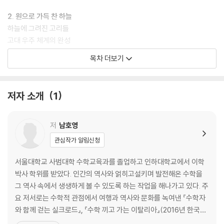
이 책에는 이 거인들이 구체적으로 어떻게 지구와 천체를 이해했는지, 그
2. 원으로 가득 찬 하늘
과정에서 어떻게 수학이 사용되었고 발달했는지 구체적인 그림과 과거 문
하늘에 그려진 고리들
헌을 통해서 증명하고 있다. 천체에 대한 이해에 있어 피상적으로 이해하
고대 우주 체계의 완성
고 있던 독자들의 많은 궁금증을 풀어주는데 부족함이 없을 것이다. 이 책
헬레니즘 시대의 하늘
목차 더보기
을 읽고나면, 우리 인류가 이해해 온 천체에 대한 지식을 정확히 얻게 될 뿐
만 아니라, 우리 앞 세대 거인들에 대해서도 경의를 표하게 될 것이라고 확
3. 지워진 1,000년
신한다.
이슬람 시대에 활짝 피어난 학문
저자 소개
1
프톨레마이오스를 넘어서다
마라가 학파
저
남호영
4. 태양을 중심에 놓다
관심작가 알림신청
코페르니쿠스에게 어깨를 내어준 거인들
뒤집힌 우주
서울대학교 사범대학 수학교육과를 졸업하고 인하대학교에서 이학
행성이 순서대로 늘어서다
박사 학위를 받았다. 인간의 역사와 얽히고설키며 발전해온 수학을
그 역사 속에서 생생하게 볼 수 있도록 하는 작업을 해나가고 있다. 주
5. 태양에서 나오는 신비
요 저서로는 수학적 관점에서 여행과 역사와 문화를 녹여낸 『수학자
천구가 사라진 우주 공간
와 함께 걷는 실크로드』, 『수학 끼고 가는 이탈리아』(2016년 한국과
신은 기하학자
학창의재단 우수과학도서), 『수학 끼고 가는 서울1』과 과학혁명을 소