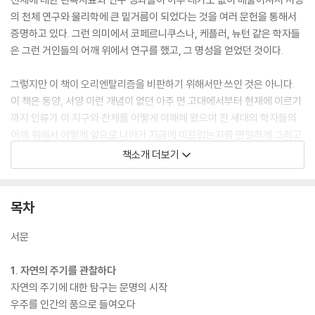
의 천체 연구와 물리학에 큰 밑거름이 되었다는 것을 여러 문헌을 통해서
증명하고 있다. 그런 의미에서 코페르니쿠스나, 케플러, 뉴턴 같은 학자들
은 그런 거인들의 어깨 위에서 연구를 했고, 그 명성을 얻었던 것이다.
그렇지만 이 책이 오리엔탈리즘을 비판하기 위해서만 쓰인 것은 아니다.
이 책은 동양, 서양 이런 개념이 없던 아주 먼 고대에서부터 현재에 이르기
까지 인류가 이 지구와 천체를 어떻게 이해해 왔으며 전 세대의 학자들의
어깨 위에서 어떻게 앞으로 나아가 지금에 이르렀는지를 면밀하게 그리고
구체적으로 밝히고 있다.
책소개 더보기
몇몇의 이름을 거명하면 이렇다. 피타고라스, 플라톤, 아리스토텔레스, 아
폴로니우스, 히파르코스, 프톨레마이오스, 알 하이삼, 타비트 이븐 쿠라,
목차
알 바타니, 알 주즈자니, 이븐 루시드, 알 비트루지, 알 투시, 알 우르디, 코
페르니쿠스, 알리 쿠시지, 이븐 시나, 헬라 클리데스, 튀코 브라헤, 케플러
서문
그리고 뉴턴. 이런 이름들이 우리에게 그들의 어깨를 내어주었다. 우리는
그들의 어깨 위에서 이 지구와 천체를 이해하고 있는 것이다. 그리고 이 이
1. 자연의 주기를 관찰하다
름들에서 눈치를 챘겠지만, 어깨를 내어준 거인들 중 많은 이들이 인도와
자연의 주기에 대한 탐구는 문명의 시작
아랍의 천문학자들이었다.
우주를 인간의 품으로 들여오다