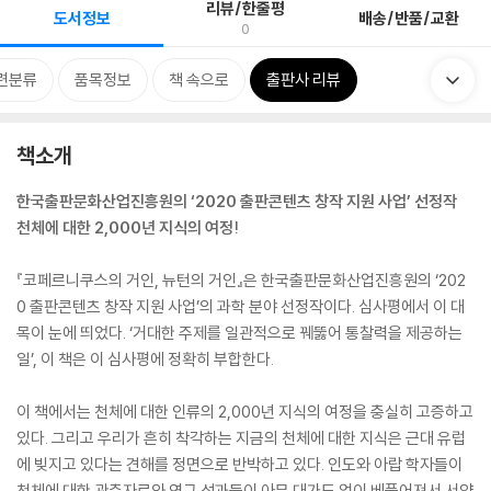
리뷰/한줄평
도서정보
배송/반품/교환
0
련분류
품목정보
책 속으로
출판사 리뷰
책소개
한국출판문화산업진흥원의 ‘2020 출판콘텐츠 창작 지원 사업’ 선정작
천체에 대한 2,000년 지식의 여정!
『코페르니쿠스의 거인, 뉴턴의 거인』은 한국출판문화산업진흥원의 ‘202
0 출판콘텐츠 창작 지원 사업’의 과학 분야 선정작이다. 심사평에서 이 대
목이 눈에 띄었다. ‘거대한 주제를 일관적으로 꿰뚫어 통찰력을 제공하는
일’, 이 책은 이 심사평에 정확히 부합한다.
이 책에서는 천체에 대한 인류의 2,000년 지식의 여정을 충실히 고증하고
있다. 그리고 우리가 흔히 착각하는 지금의 천체에 대한 지식은 근대 유럽
에 빚지고 있다는 견해를 정면으로 반박하고 있다. 인도와 아랍 학자들이
천체에 대한 관측자료와 연구 성과들이 아무 대가도 없이 베풀어져서 서양