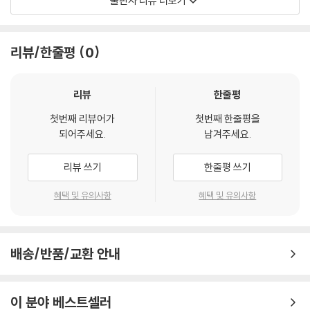
출판사 리뷰 더보기
--- p.78
(이심)를 다시 우주의 중심으로 옮기려는 연구도 포함된다. 마라가 학파인
알 투시와 알 우르디가 만들어낸 수학 이론은 코페르니쿠스가 태양중심설
준디샤푸르는 사산 제국의 샤푸르 1세가 로마 제국과의 전쟁에서 승리한
을 주창하는 데 큰 걸림돌이 되었을 문제를 미리 해결한 것이다. 실제로 알
리뷰/한줄평
0
기념으로 271년에 이란 남서부에 세운 도시이다. 이후 준디샤푸르에는 대
투시와 알 우르디의 이론을 모두 사용한 알 샤티르의 천체 모델은 태양과
학, 도서관 등이 지어지면서 알렉산드리아 못지않은 학문의 도시가 되었
지구의 위치를 제외하면 코페르니쿠스의 것과 기하학적으로 동치라는 평
다. 비잔틴 제국의 황제 유스티니아누스 1세가 529년에 플라톤의 아카데
가를 받는다.
리뷰
한줄평
미아 등 몇백 년을 이어오던 학교들을 폐쇄해버리자 이들도 준디샤푸르로
왔다. 그리스와 인도 등 주변 지역으로부터도 의사들과 학자들이 몰려들
첫번째 리뷰어가
첫번째 한줄평을
4장에서는 코페르니쿠스와 이전 시대의 연구 결과와의 연관성을 다루었
되어주세요.
남겨주세요.
어 준디샤푸르는 국제적인 도시로 성장했다. 비록 652년에 사산 제국이
다. 이슬람 문헌들이 코페르니쿠스, 코페르니쿠스의 스승들에게 전달되었
이슬람 제국에 정복당했지만 9세기 이슬람의 황금기가 올 때까지 준디샤
을 가능성을 소개하고, 『천구의 회전에 관하여』에 실린 몇 가지 내용을 이
리뷰 쓰기
한줄평 쓰기
푸르의 명성이 유지될 정도였다.
와 관련된 고대 학자, 이슬람 학자들의 연구와 비교 설명하였다.
--- p.84~85
혜택 및 유의사항
혜택 및 유의사항
5장, 6장은 태양중심설이 받아들여진 이후의 일이다. 케플러의 법칙으로
알 콰리즈미는 825년경 칼리프 알 마문의 지시로 『시단타』 요약본과 함께
코페르니쿠스의 태양중심설의 오류가 바로 잡히고 뉴턴이 이를 증명하는
천문표 『지즈 알 신드힌드』를 펴냈다. 이 천문표는 현존하는 가장 오래된
과정에서 근대의 합리성이 아니라 신플라톤주의 등 신비주의 사상이 큰 역
이슬람 지즈이다. 10세기에 이 지즈의 개정판이 배스의 아델라드에 의해
배송/반품/교환 안내
할을 하였음을 소개하였다.
라틴어로 번역되어 유럽에 전해졌다. 이 지즈는 태양, 달, 행성의 실제 위치
계산, 사인과 탄젠트 표, 구면천문학, 점성술 표, 시차와 일식 계산, 달의 모
나와 세계에 대한 해석
이 분야 베스트셀러
양 등을 계산하는 천문학 이론을 바탕을 둔 달력을 포함한다. 『시단타』는