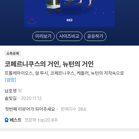
미리보기
사이즈비교
공유하기
소득공제
코페르니쿠스의 거인, 뉴턴의 거인
프톨레마이오스, 알 투시, 코페르니쿠스, 케플러, 뉴턴의 저작속으로
양장
남호영
저
솔빛길
2020.11.12.
첫번째 리뷰어가 되어주세요
판매지수
384
베스트
천문학 top20 8주