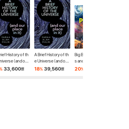
rief History of th
A Brief History of th
Big Book of Big Star
Cosmo
niverse (and our
e Universe (and our
s and Planets
18
3
%
e in it)
place in it)
33,600
18
39,560
20
17,600
%
%
%
원
원
원