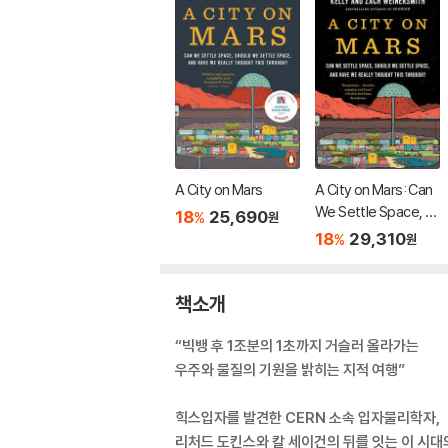
A City on Mars
A City on Mars: Can
We Settle Space, S
18
25,690
%
원
hould We Settle Spa
18
29,310
%
원
ce, and Have We Re
ally Thought This Th
rough?
책소개
“빅뱅 후 1조분의 1초까지 거슬러 올라가는
우주와 물질의 기원을 밝히는 지적 여행”
힉스입자를 발견한 CERN 소속 입자물리학자,
리처드 도킨스와 칼 세이건의 뒤를 잇는 이 시