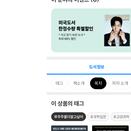
도서정보
태그
책소개
목차
저자 소개
이 상품의 태그
#우주를더알고싶어
#과학입문
#교양과학