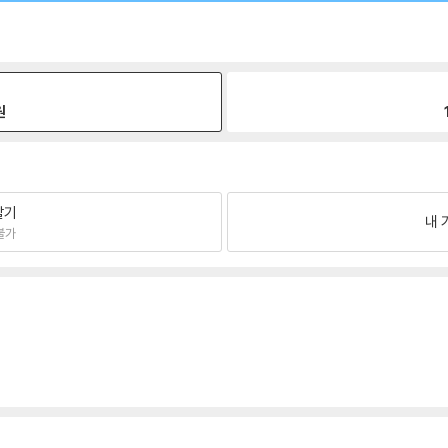
원
팔기
내 
불가