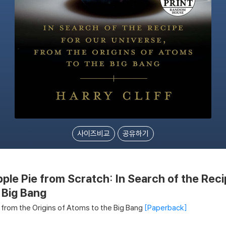
사이즈비교
공유하기
le Pie from Scratch: In Search of the Recip
 Big Bang
, from the Origins of Atoms to the Big Bang
Paperback