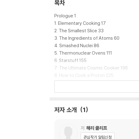
e pie means answering some big question
목차
d will we ever be able to understand the
Prologue 1
In How to Make an Apple Pie from Scratc
1. Elementary Cooking 17
ts out in pursuit of answers. He venture
2. The Smallest Slice 33
e scientists gaze into the heart of the S
3. The Ingredients of Atoms 60
imatter Factory," where the stuff of scie
4. Smashed Nuclei 86
atest data from the Large Hadron Collide
5. Thermonuclear Ovens 111
6. Starstuff 155
Along the way, Cliff illuminates the hi
7. The Ultimate Cosmic Cooker 196
ings―of the world, while offering reade
8. How to Cook a Proton 225
9. What Is a Particle, Really? 272
A transfixing deep dive into the origins
10. The Final Ingredient 309
we-inspiring, improbable fact that it exist
11. The Recipe for Everything 357
12. The Missing Ingredients 401
저자 소개
1
13. Invent the Universe 446
14. The End? 481
How to Make an Apple Pie from Scratch
저
해리 클리프
Acknowledgments 511
관심작가 알림신청