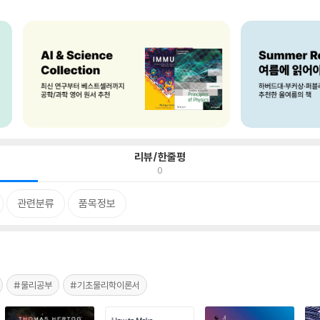
리뷰/한줄평
0
관련분류
품목정보
#물리공부
#기초물리학이론서