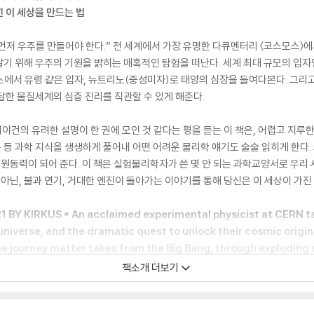
 이 세상을 만드는 법
저 우주를 만들어야 한다.” 전 세계에서 가장 유명한 다큐멘터리 〈코스모스〉에서 
기 위해 우주의 기원을 밝히는 매혹적인 탐험을 떠난다. 세계 최대 규모의 입자
에서 유령 같은 입자, 뉴트리노(중성미자)로 태양의 심장을 들여다본다. 그리고
달한 물질세계의 심층 진리를 직관할 수 있게 해준다.
세이건의 유려한 설명이 한 권에 모인 것 같다는 평을 듣는 이 책은, 어렵고 지루
등 과학 지식을 생생하게 풀어내 어떤 어려운 물리학 얘기도 술술 읽히게 한다. 
는 원동력이 되어 준다. 이 책은 실험물리학자가 쓴 몇 안 되는 과학교양서로 우리
 아닌, 불과 연기, 거대한 엔진이 돌아가는 이야기를 통해 당신은 이 세상이 가진
Y KIRKUS * An acclaimed experimental physicist at CERN tak
 universe, and the dramatic quest to unlock their cosmic origin
the journey matter takes from the Big Bang, through exploding 
책소개 더보기
make an apple pie from scratch, you must first invent the universe.”