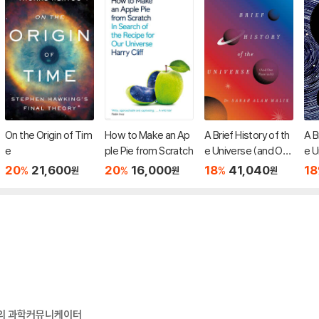
On the Origin of Tim
How to Make an Ap
A Brief History of th
A B
e
ple Pie from Scratch
e Universe (and Our
e U
Place in It)
plac
20
21,600
20
16,000
18
41,040
18
%
%
%
원
원
원
대의 과학커뮤니케이터