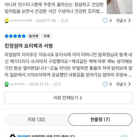
“오징어 칼집은 왜 안쪽에 내야 하나요?”
아니라 인스타그램에 꾸준히 올라오는 정갈하고 건강한
“숙주의 식감이 살아 있지 않아요.”
깍두기
밥차림을 보면서 건강한 식단 구성이나 건강한 조리법에
“가지에서 물이 많이 나와 간 맞추기가 쉽지 않아요.”
대해서 지금도 현재진행형으로 많은 것을 배우고 있다.그
총각무김치
s********5
2020.11.18.
신고
0
댓글
0
런 내 선생님 라임맘 님께서 어머니와 함께 어른도 먹는
“묵을 예쁘게 써는 게 어려워요.”
무물김치
집밥 대백과 같은 책을 내신다니.어쩜 유아식
“고등어는 왜 쌀뜨물에 담가요?”
부추 오이김치
종이책
구매
“달걀말이에 기름을 너무 많이 둘렀어요.”
파김치
친정엄마 요리백과 서평
이에 엄마의 세심한 답변이 책에 잘 담겨 있는데, 읽고 나면 여태 이걸 모르
깻잎김치
고 요리해왔다는 사실에 무릎을 탁 치게 된다.
라임맘의 아이주도 이유식& 유아식에 이어 어머니인 윤희정님과 함께 내
나박김치
신 책기다리다 뜨자마자 구입했어요~백과같은 책에 하루 메뉴 생각해보
배추겉절이
기전 항상 열어본답니다~오늘 저녁은 무얼하면 좋을까 하며 읽어보며 딸
청출어람, ‘딸의 요령’이 더해져 비로소 완벽해지다
상추겉절이
의 질문에서 끄덕뜨덕하며 궁금했던 내용답을 얻어가요 엄마의 주방속 양
념들 소개부터 없는게 없는 메뉴까지 모두 볼 수 있답니다.추천합니다!
엄마 앞에서는 여전히 어린 아이 같지만, 딸 옥한나는 사실 아기 엄마들 사
냉채&샐러드
s*****1
2020.11.13.
신고
0
댓글
0
이에서 꽤나 인기 있는 인플루언서다. 인스타그램과 저서를 통해 딸 라임
리뷰 전체보기
이에게 해준 아이주도식 이유식 및 유아식 레시피를 공개, 뜨거운 호응을
콩나물냉채
받고 있는 현재진행형 요리전문가이기도 하다. 오랜 해외 생활 덕에 글로
닭가슴살냉채
벌 요리에도 능하며, 미식가 남편과 함께 트렌디한 맛집은 꼭 찾아다니는
감자샐러드
리뷰
32
한줄평
7
편이다.
단호박 고구마샐러드
검은깨 연근샐러드
엄마의 정통 레시피를 재해석하는 건 딸 옥한나의 몫이다. 맵거나 자극적
참치샐러드
클린봇
이 부적절한 글을 감지 중입니다.
설정