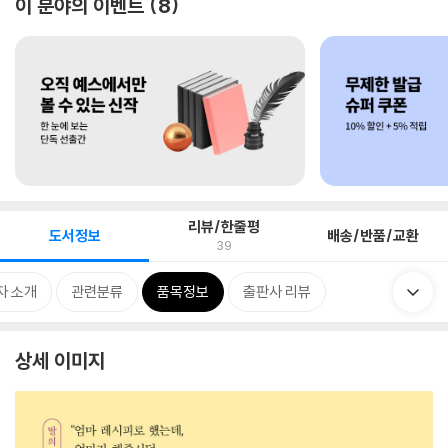
이 분야의 이벤트
8
리뷰/한줄평
도서정보
배송/반품/교환
39
자 소개
관련분류
품목정보
출판사 리뷰
상세 이미지