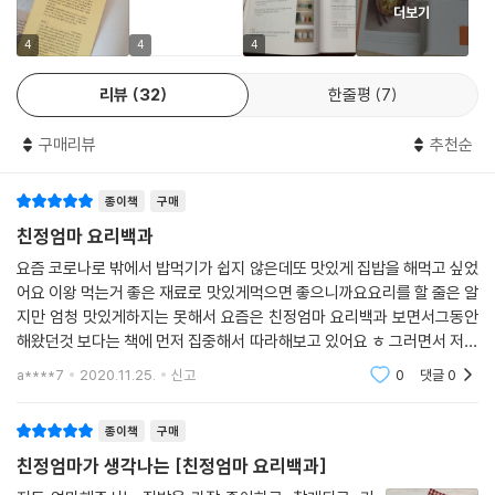
더보기
공동 집필을 결심한 이유는 하나다. 엄마가 딸에게 일러주는 이 레시피가
제육볶음
언젠가 손주에게, 또 후손들에게 길이 남기를 바라는 마음 하나에서다. 언
4
4
4
돼지고기 김치두루치기
젠가 외할머니 음식이 그리워 질 손녀 라임이에게 외할머니와 엄마가 함께
오징어볶음
리뷰
32
한줄평
7
써내려간 레시피북이 있다면 그 어떤 유산보다 값질 거란 확신으로 장장 1
낙지볶음
년의 집필 기간을 거쳐 이 책을 탄생시키기에 이른다.
잡채
구매리뷰
추천순
계량부터 조리 시간, 세심한 불조절까지, 엄마표 ‘완전’ 레시피
나물&무침
종이책
구매
요리를 해본 사람들은 안다. 애호박 살캉하게 볶는 게 생각보다 쉽지 않다
콩나물무침
친정엄마 요리백과
는 것을. 할 때마다 맛이 달라진다는 게 멸치볶음이란 것을. 생물 고등어조
숙주 미나리무침
요즘 코로나로 밖에서 밥먹기가 쉽지 않은데또 맛있게 집밥을 해먹고 싶었
림은 한없이 비릴 수 있다는 것을. 요리의 성패는 무엇보다 레시피의 ‘정확
무생채
어요 이왕 먹는거 좋은 재료로 맛있게먹으면 좋으니까요요리를 할 줄은 알
도’에 따른다. 엄마 윤희정은 어중간한 손맛보다 칼 같은 계량으로 실패 없
무나물볶음
지만 엄청 맛있게하지는 못해서 요즘은 친정엄마 요리백과 보면서그동안
이 요리하는 것을 지향한다. 또한 레시피에도 그의 철두철미한 성격이 여
시금치 고추장무침
해왔던것 보다는 책에 먼저 집중해서 따라해보고 있어요 ㅎ 그러면서 저희
실히 드러나는데, 매 과정마다 불 조절을 세심히 일러주는 것은 물론, ‘재료
집 입맛을 찾아가고 있답니다 이제까지 산 요리책에서 가장 좋은 것 같아
고사리나물볶음
a****7
2020.11.25.
신고
0
댓글
0
요 주방에 가져다
가 익을 정도로 끓인다’가 아닌 ‘중약불에서 5~6분을 끓인다’고 정확히 명
도라지나물볶음
시하고 있다. 그 어떤 순간에도, 그 어느 초보자도 실패하지 않도록, 그리고
마른 취나물볶음
종이책
구매
절대 포기하지 않도록 ‘이보다 더 자세할 수 없는’ 레시피를 전하고자 수도
가지무침
친정엄마가 생각나는 [친정엄마 요리백과]
없이 고치고 또 고쳐 썼다. 그렇게 모은 집밥 레시피 214개가 꼭꼭 들어차
오이지무침