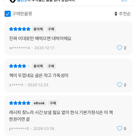
인 요리를 맵지 않고 부드러운 ‘아이 버전’ 레시피로 변형한 것이 특히 눈여
코울슬로
겨 볼 만 하다. 같은 주재료로 약간의 조리과정만 달리하면 어른과 아이가
구매한줄평
추천순
함께 먹을 수 있는 밥상이 뚝딱! 3대가 모인 가족 밥상일 지라도, 어른들 음
전
식 따로, 아이 음식 따로 만들 필요 없이 훨씬 효율적인 메뉴 구성이 가능해
종이책
구매
진다. 더불어 한식에 다양한 양식 재료를 더하기도 하고, 요즘 인기 있는 레
애호박전
진짜 이대로만 해먹으면 대박이에요
시피로 변형하기도 하는 등 엄마의 정통 레시피에 딸의 기발한 아이디어가
두부전
w*******4
2020.12.17.
2
더해져 더없이 완전한 책으로 만들어질 수 있었다. 우리 아이들 유아식부
동태전
터 매일 먹는 보통의 집밥, 손님 초대 요리는 물론, 어른들 식사 대접까지,
굴전
이 한 권의 책만 있으면 우리 집 식탁은 늘 풍성해질 것이다.
새우 버섯전
종이책
구매
미나리 새우전
책이 두껍네요 글은 작고 가독성이
육전
s*****t
2020.12.23.
2
동그랑땡
녹두빈대떡
해물파전
eBook
구매
김치전
레시피 찾느라 시간 보낼 필요 없이 한식 기본가정식은 이 책
달걀말이
한권이면 끝
p*******0
2026.03.19.
0
구이