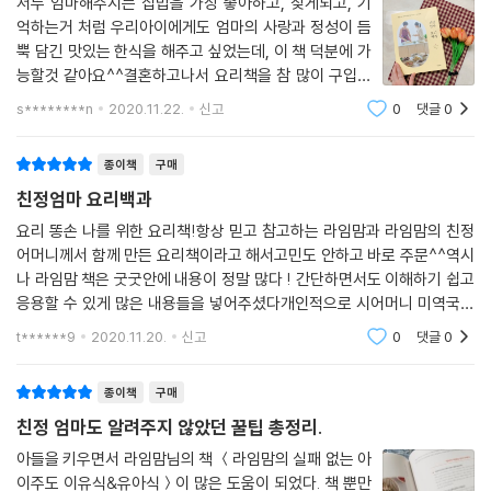
있는 책이다.
저두 엄마해주시는 집밥을 가장 좋아하고, 찾게되고, 기
노각무침
억하는거 처럼 우리아이에게도 엄마의 사랑과 정성이 듬
풋고추 된장무침
뿍 담긴 맛있는 한식을 해주고 싶었는데, 이 책 덕분에 가
레시피에 담기지 않은, 시시콜콜 딸의 질문과 엄마의 세심한 대답
새송이버섯 된장무침
능할것 같아요^^결혼하고나서 요리책을 참 많이 구입했
냉이무침
는데, 아이가 있고나니 어른요리책 따로 아이요리책 따로
레시피를 일러줘도 모르는 것 투성이인 딸. 얼추 맛이 나긴 하는데 딱 ‘엄마
마늘종무침
s********n
2020.11.22.
신고
0
댓글
0
라 메뉴 정하기 힘들었는데, 이 책은 어른요리로 아이요리
가 해 준’ 그 깊은 맛, 그 감칠맛, 딱 그 한 끗이 어딘가 부족하게 느껴진다.
곰취된장무침
까지 응용을 할수있고 한번에 같이보고 요리할
사실 요리는 갖은 변수와의 싸움이다. 똑같은 맛의 채소도 없고, 똑같은 컨
방풍나물무침
종이책
구매
디션의 주방도 없다. 사람은 실수를 하고 실수를 반복하기도 한다. 그러니
두릅나물무침
친정엄마 요리백과
정확한 레시피가 있다 한들 이런저런 실패 사례들이 속출하고 결국 엄마에
김무침
요리 똥손 나를 위한 요리책!항상 믿고 참고하는 라임맘과 라임맘의 친정
게 SOS를 요청할 수밖에. 세상의 모든 딸들을 대신하여 옥한나가 엄마 윤
톳나물 두부무침
어머니께서 함께 만든 요리책이라고 해서고민도 안하고 바로 주문^^역시
희정에게 시시콜콜 물었다. 이를테면 이와 같은 질문들이다.
고추장 진미채무침
나 라임맘 책은 굿굿안에 내용이 정말 많다 ! 간단하면서도 이해하기 쉽고
진미채 간장볶음
응용할 수 있게 많은 내용들을 넣어주셨다개인적으로 시어머니 미역국을
“콩나물국에서 비린 맛이 나요.”
오징어무침
흉내를 못 내겠던데...미역국 열심히 읽어봤다집에 있는 미역국 다 먹고 만
t******9
2020.11.20.
신고
0
댓글
0
“닭개장 끓일 때 닭살을 왜 따로 양념해요?”
황태채무침
들어봐야지!!그리
“냉이 손질이 어렵던데, 엄마는 어떻게 해요?”
굴무침
종이책
구매
“꼬막도 종류가 있어요? 어떤 꼬막이 맛있는 거예요?”
도토리묵무침
“돼지고기를 길이와 결대로 자르라는 게 무슨 말인지 모르겠어요.”
청포묵무침
친정 엄마도 알려주지 않았던 꿀팁 총정리.
“제가 한 멸치볶음은 식으면 너무 딱딱해져요.”
아들을 키우면서 라임맘님의 책 ＜라임맘의 실패 없는 아
“감자 볶을 때 전분기는 꼭 빼야 해요?”
김치&겉절이
이주도 이유식&유아식＞이 많은 도움이 되었다. 책 뿐만