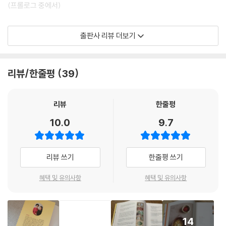
(프롤로그 중에서)
아몬드 멸치볶음
엄마와 딸이 직접 써내려간, 3대가 함께 보는 레시피북!
꽈리고추 멸치볶음
출판사 리뷰 더보기
고추장 멸치볶음
이 책은 엄마 ‘요리천사’와 딸 ‘라임맘’이 함께 집필했다는 것만으로도 상당
마늘종 새우볶음
한 의미가 있다. 먼저 ‘요리천사’ 윤희정은 1996년부터 2008년까지 12년
오징어실채볶음
리뷰/한줄평
39
간 요리선생님으로 일을 하고, 2007년부터 14년간 네이버 블로그 ‘요리
감자볶음
천사의 행복밥상’을 운영하며 매일 쉬지 않고 간단하면서도 맛있는 요리
애호박볶음
레시피를 전파해왔다. ‘맛있는 밥만 차려줬을 뿐인데’라며 겸손하게 말하
느타리버섯볶음
리뷰
한줄평
기에는 딸이 서울대에 진학한 것이 알려지며 한때 ‘엄마표 서울대 밥상’이
고구마줄기볶음
10.0
9.7
화제가 되기도 했다.
미역줄기볶음
어묵볶음
그 ‘서울대 간’ 딸이 결혼을 하고 엄마처럼 요리를 배워 조금 다른 방식으로
소시지 채소볶음
리뷰 쓰기
한줄평 쓰기
대중들과 소통하기 시작했다. 3년 넘는 기간 동안 이유식 관련 인스타그램
부추 달걀볶음
을 운영하고, 누적된 콘텐츠로 『라임맘의 실패 없는 아이주도 이유식 & 유
묵은지볶음
혜택 및 유의사항
혜택 및 유의사항
아식』 책을 펴내 그야말로 베스트셀러 작가가 된 것! 스스로 요리전문가가
죽순 들깨볶음
되었지만 한식을 만들 때면 여전히 확신이 서질 않아 수시로 엄마에게 물
쇠고기 오이볶음
어보고, 엄마는 “넌 아직 멀었어.” 웃으며 이런저런 조언을 해준다고.
가지 돼지고기볶음
14
대패삼겹살 숙주볶음