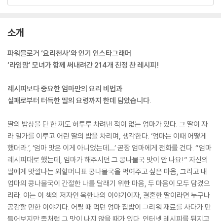
소개
파워블로거 ‘요리천사’와 인기 인스타그래머
‘라임맘’ 모녀가 함께 써내려간 214개 친정 찬 레시피!
레시피보다 중요한 엄마만의 요리 비법과
실패로부터 터득한 딸의 요령까지 한데 담았습니다.
딸의 밥상을 단 한 끼도 허투루 차려낸 적이 없는 엄마가 있다. 그 딸이 자
라 일가를 이루고 어린 딸의 밥을 차리며, 생각한다. ‘엄마는 이때 어떻게
했더라.’, ‘엄마 맛은 이게 아니었는데…’ 곧장 엄마에게 전화를 건다. “엄마
레시피대로 했는데, 엄마가 해주시던 그 콩나물국 맛이 안 나요!” 자신의
딸에게 맛깔나는 외할머니표 콩나물국을 먹여주고 싶은 마음, 그리고 내
엄마의 콩나물국이 간절한 나를 달래기 위한 마음, 두 마음이 모두 담겼으
리라. 이는 이 책의 저자인 옥한나의 이야기이자, 결혼한 딸이라면 누구나
공감할 만한 이야기다. 어릴 때 먹던 엄마 집밥이 그리워 재료를 사다가 만
들어보지만 좀처럼 그 맛이 나지 않을 때가 있다. 인터넷 레시피를 뒤지고,