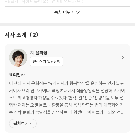
진다. 어린 아이들이 먹기에도 무방한 메뉴로 변형, 요긴한 콘텐츠로 꾸려
- 6교시 : 직접 만들어 쓰는 엄마표 양념과 육수
진다. 하나의 레시피로 두세 가지 메뉴를 만들 수 있도록 ‘버전업 레시피’를
목차 더보기
통해 책의 풍성함을 더했다. 그야말로 이 한 권이면 한식을 기반으로 한 우
국
리 밥상의 거의 모든 메뉴를 해결할 수 있다고 보면 된다.
콩나물국
저자 소개
2
콩나물 황태국
쇠고기 뭇국
쇠고기 미역국
저
윤희정
쇠고기 떡국
관심작가 알림신청
장터국밥
배추 된장국
요리천사
아욱국
이 책의 저자 윤희정은 ‘요리천사의 행복밥상’을 운영하는 인기 블로
매생이 굴국
거이자 요리 연구가이다. 숙명여대에서 식품영양학을 전공하고 카이
어묵국
스트 최고경영자 과정을 수료했다. 한식, 일식, 중식, 양식을 모두 섭
오이 미역냉국
렵한 저자는 오랜 블로그 활동을 통해 음식 만드는 법의 대중화와 가
족 식탁 문화의 중요성을 공유하는 데 힘썼다. ‘아이들의 두뇌와 건
찌개
강’을 위한 음식으로 선구자적 역할을 했고, 백세시대의 삶을 위한 ‘건
펼쳐보기
강 식단’과 ‘오늘은 뭐 해먹지?’라는 주제로 대중과 함께하는 ‘행복한
바지락 된장찌개
요리 소통’에 집중했다. 특히 동서양의 조리법과 식재료의 특성을 고