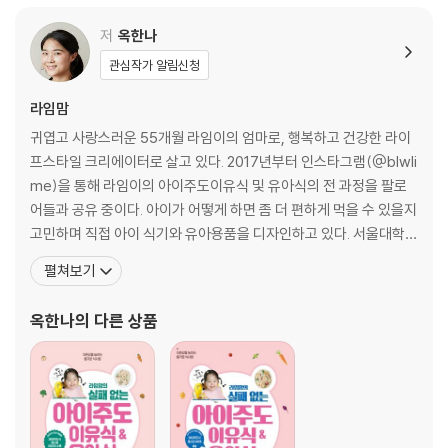
시래기 된장찌개
려한 저자만의 독창적인 레시피는 많은 블
저
옥한나
강된장
청국장찌개
관심작가 알림신청
콩비지찌개
순두부찌개
라임맘
두부 새우젓찌개
귀엽고 사랑스러운 55개월 라임이의 엄마로, 행복하고 건강한 라이
두부 명란젓찌개
프스타일 크리에이터로 살고 있다. 2017년부터 인스타그램(@blwli
애호박 새우젓찌개
me)을 통해 라임이의 아이주도이유식 및 유아식의 전 과정을 팔로
돼지고기 김치찌개
어들과 공유 중이다. 아이가 어떻게 하면 좀 더 편하게 먹을 수 있을지
부대찌개
고민하며 직접 아이 식기와 유아용품을 디자인하고 있다. 서울대학교
쇠고기 매운 찌개
미술대학 조소과를 수석 졸업하고, 유명 요리 블로거인 어머니(네이
펼쳐보기
참치 감자찌개
버 ‘요리천사의 행복밥상’)의 추천으로 ALMA(이탈리안 요리 교육기
관)의 Diploma di Cuoco Professionista di Cucina Italiana를
옥한나
의 다른 상품
탕&전골
수료했다. 결
육개장
닭개장
닭볶음탕
해물탕