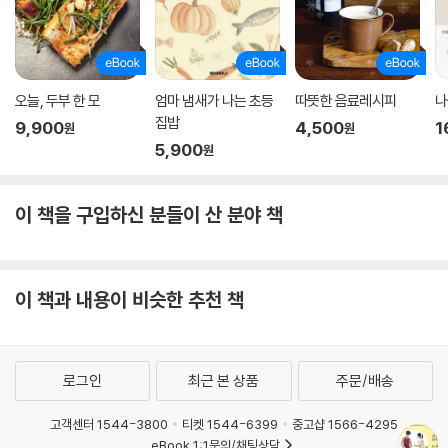
우묵 콩국
도토리묵국수
김치말이국수
열무비빔국수
오늘, 두부 한 모
엄마 냄새가 나는 초등
따뜻한 음료레시피
나
얼큰 해물수제비
집밥
9,900
4,500
1
원
원
5,900
원
Index(가나다?재료순)
이 책을 구입하신 분들이 산 분야 책
이 책과 내용이 비슷한 추천 책
로그인
최근 본 상품
주문/배송
고객센터 1544-3800
티켓 1544-6399
중고샵 1566-4295
eBook 1:1문의/채팅상담