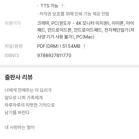
TTS 가능
조림
저작권 보호를 위해 인쇄 기능 제공 안함
지원기기
크레마, PC(윈도우 - 4K 모니터 미지원), 아이폰, 아이
돼지고기장조림
패드, 안드로이드폰, 안드로이드패드, 전자책단말기(저
쇠고기사태장조림
사양 기기 사용 불가), PC(Mac)
닭봉조림
닭봉강정
파일/용량
PDF(DRM) | 51.54MB
갈치조림
ISBN13
9788927811770
시래기 고등어조림
코다리강정
두부 무조림
출판사 리뷰
감자조림
너에게 전해주는 이 요리가
새송이 메추리알장조림
앞으로 너희 가족에게
우엉조림
하루하루의 따뜻한 기억으로
연근조림
남기를 바란다
콩조림
호두 땅콩조림
내 사랑하는 딸아
볶음