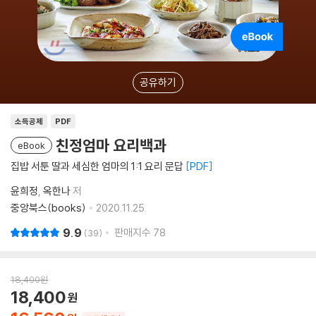
공유하기
소득공제
PDF
친정엄마 요리백과
eBook
집밥 서툰 딸과 세심한 엄마의 1:1 요리 문답
PDF
윤희정
옥한나
저
중앙북스(books)
2020.11.25.
9.9
판매지수
78
39
18,400
원
18,400