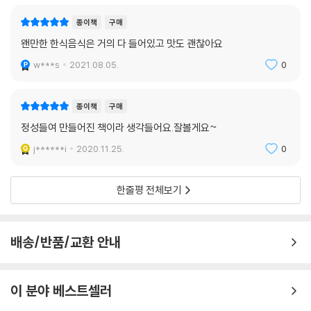
불고기
종이책
구매
LA갈비
왠만한 한식음식은 거의 다 들어있고 맛도 괜찮아요
떡갈비
w***s
2021.08.05.
0
돼지목살양념구이
닭불고기
닭갈비
종이책
구매
더덕 고추장구이
정성들여 만들어진 책이라 생각들어요.잘볼게요~
고갈비
j******i
2020.11.25.
0
황태포 간장양념구이
솥밥
한줄평 전체보기
오곡밥
영양솥밥
배송/반품/교환 안내
곤드레나물밥
콩나물 김치밥
가지밥
이 분야 베스트셀러
표고버섯밥