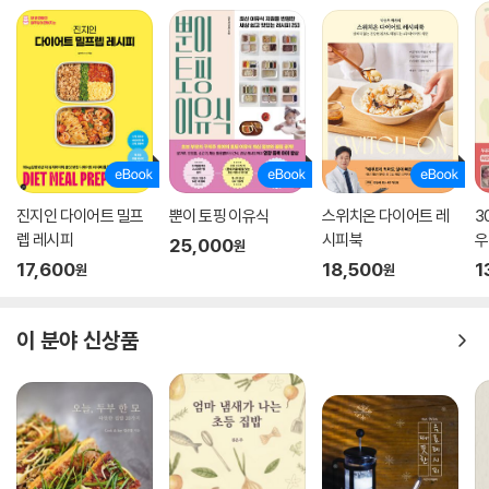
무굴밥
홍합 버터밥
죽
쇠고기 채소죽
참치 채소죽
닭 녹두죽
진지인 다이어트 밀프
뿐이 토핑 이유식
스위치온 다이어트 레
3
전복죽
렙 레시피
시피북
우
25,000
원
매생이 굴죽
유
17,600
18,500
1
원
원
팥죽
호박죽
잣 은행죽
이 분야 신상품
콩죽
국수
바지락칼국수
잔치국수