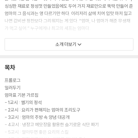
싱싱한 재료로 정성껏 만들었음에도 두어 가지 재료만으로 뚝딱 만들어 준
엄마의 그 음식과는 영 다르기만 하다. 이리저리 삶에 치여 입맛 마저 잃고
나면 값비싼 정찬보다 그리워지는 게 있다. “엄마, 나 엄마가 해준 무생채
가 먹고 싶어.” 누구에게나 최고의 셰프는 엄마다.
이 책은 두 요리전문가인 친정엄마(파워블로거 ‘요리천사’)와 딸(인스타
소개 더보기
그래머 ‘라임맘’)의 합작품이다. 메뉴는 매일 우리네 밥상에 올라오는, 보
통의 국, 찌개, 반찬이다. 틀림없는 조리 분량과 매 과정에서의 불 조절과
조리 시간까지, 이보다 더 정확할 수 없는 요리천사표 레시피가 펼쳐진다.
목차
이 레시피만으로 모두가 엄마표 요리를 재현한다면 얼마나 좋을까. 정확한
레시피가 있음에도 실수하고 실패하는 게 요리다. 원래도 궁금증 많고, 궁
프롤로그
금한 거 잘 못 참는 딸은 엄마에게 요목조목 질문을 던진다. ‘이건 왜 넣어
일러두기
요?’, ‘이 과정은 왜 꼭 거쳐야 해요?’, ‘이렇게 망쳤는데 이제 어떻게 해야
엄마표 기본 가르침
해요?’ 등등. 이에 엄마의 훈수가 이어지는데, 사실 이 훈수가 이 책의 백미
- 1교시 : 썰기의 정석
다. 오랜 세월 숱한 경험을 통해 켜켜이 쌓여온 엄마마의 노하우는 결코 레
- 2교시 : 요리가 편해지는 엄마의 조리도구
시피 안에 다 담아낼 수 없는 것들이기 때문이다. 엄마의 훈수를 얻는 것에
- 3교시 : 엄마의 주방 속 양념 대공개
그치지 않고 딸은 자신만의 아이디어를 덧댄다. 엄마의 본래 레시피를 어
- 4교시 : 냉장고 메모장을 활용한 슬기로운 식단 짜기
린 아이들이 먹기에도 무방한 메뉴로 변형, 이 또한 요긴한 콘텐츠로 꾸려
- 5교시 : 알아두면 좋은 요리의 스킬