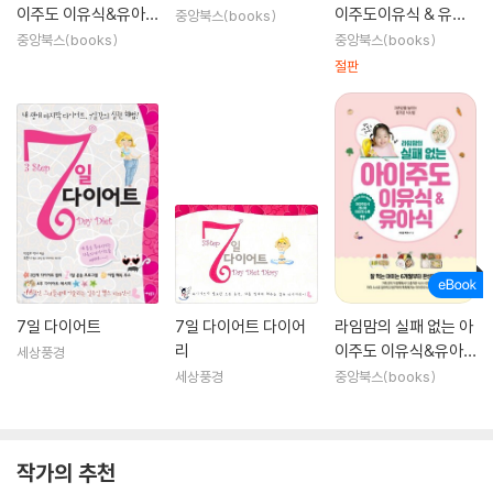
이주도 이유식&유아
이주도이유식 & 유아
중앙북스(books)
식
식
중앙북스(books)
중앙북스(books)
절판
7일 다이어트
7일 다이어트 다이어
라임맘의 실패 없는 아
리
이주도 이유식&유아
세상풍경
식
세상풍경
중앙북스(books)
작가의 추천