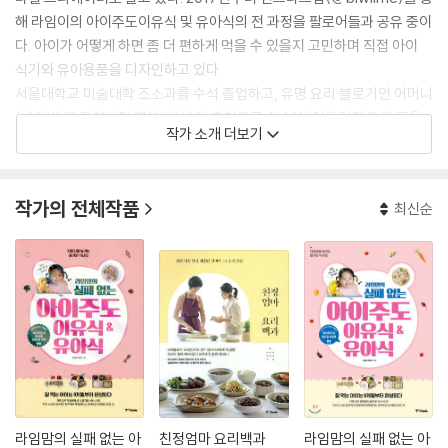
해 라임이의 아이주도이유식 및 유아식의 전 과정을 팔로어들과 공유 중이
다. 아이가 어떻게 하면 좀 더 편하게 먹을 수 있을지 고민하며 직접 아이
식기와 유아용품을 디자인하고 있다.
서울대학교 미술대학 조소과를 수석 졸업하고, 유명 요리 블로거인 어머니
(네이버 ‘요리천사의 행복밥상’)의 추천으로 ALMA(이탈리안 요리 교육
작가 소개 더보기
기관)의 Diploma di Cuoco Professionista di Cucina Italiana를 수
료했다. 결혼 후 2년 반을 브라질에서 지내며 상파울루의 SENAC에서 브
라질 전통지역 음식 과정을 수료, 세계 각지의 식재료와 음식을 경험할 수
작가의 전체작품
최신순
있었다. 생활체육지도자(보디빌딩, 2급)이기도 하며, 저서로는 《친정엄마
요리백과》, 《7일 다이어트》가 있다.
아이주도식사법을 통해 자아가 생기고 더 단단해지는 라임이를 지켜보며
순탄치만은 않았던 경험담을 더 많은 부모들과 나누고 싶어졌다. 2019년
여름, 직접 개발한 아이주도이유식 & 유아식 레시피를 담아 책으로 출간,
이내 베스트셀러 작가의 반열에 올랐다. 이에 안주하지 않고 본래의 책에 1
60여 개의 메뉴를 추가하고, 이론 파트를 더욱 보강, 더없이 완벽한 개정
판을 내기에 이른다. 집필하는 숨 가쁜 일상 속에서도 라임이를 위해 정성
가득한 집밥을 내고 함께 나눠 먹는 것을 하루도 거르지 않았다.
[인스타그램] @blwlime
라임맘의 실패 없는 아
친정엄마 요리백과
라임맘의 실패 없는 아