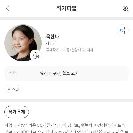
옥한나
작가파일
국내작가
가정/건강/취미 저자
옥한나
라임맘
국내작가
가정/건강/취미 저자
직업
요리 연구가, 헬스 코치
인스타
작가 소개
귀엽고 사랑스러운 55개월 라임이의 엄마로, 행복하고 건강한 라이프스
타일 크리에이터로 살고 있다. 2017년부터 인스타그램(@blwlime)을 통