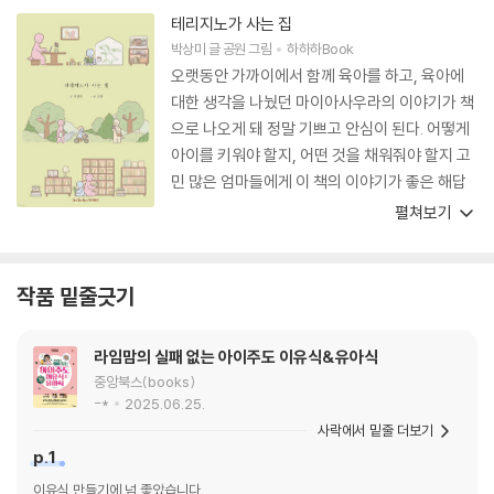
테리지노가 사는 집
박상미
글
공원
그림
하하하Book
오랫동안 가까이에서 함께 육아를 하고, 육아에
대한 생각을 나눴던 마이아사우라의 이야기가 책
으로 나오게 돼 정말 기쁘고 안심이 된다. 어떻게
아이를 키워야 할지, 어떤 것을 채워줘야 할지 고
민 많은 엄마들에게 이 책의 이야기가 좋은 해답
이 될 것 같다. 마이아사우라와 테리지노를 옆에
펼쳐보기
서 지켜본 사람으로서 이 책의 이야기가 더 많은
사람들에게 위안과 위로가 되고, 육아의 길에서
헤매고 있는 부모에게 도움의 손길이 될 것이 분
작품 밑줄긋기
명하다.
라임맘의 실패 없는 아이주도 이유식&유아식
중앙북스(books)
-*
2025.06.25.
사락에서 밑줄 더보기
p.1
이유식 만들기에 넘 좋았습니다