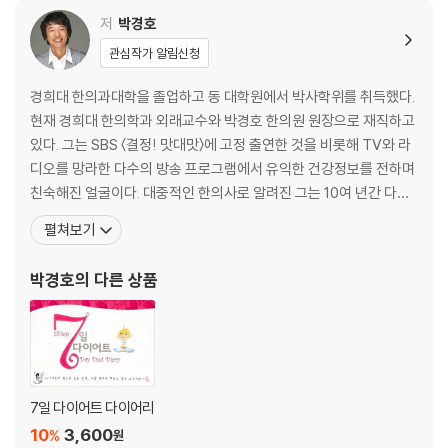
균형 시스템을 복구하자
저
박경호
배출 통로를 통해 제대로 빼자
관심작가 알림신청
비움의 단계를 위한 7가지 규칙을 실천하자
비움의 단계 7일 다이어트 프로그램 사용법
경희대 한의과대학을 졸업하고 동 대학원에서 박사학위를 취득했다.
내 몸에 쌓인 독소를 빼는 7일간의 해독 레시피
현재 경희대 한의학과 외래교수와 박경호 한의원 원장으로 재직하고
있다. 그는 SBS 〈결정! 맛대맛〉에 고정 출연한 것을 비롯해 TV와 라
[ STEP 2 ] 머리부터 발끝까지 흐르게 하라!
디오를 망라한 다수의 방송 프로그램에서 유익한 건강정보를 전하며
살이 빠지는 몸으로 만들자
친숙해진 얼굴이다. 대중적인 한의사로 알려진 그는 10여 년간 다이
평소 내 식습관을 점검하자
어트 연구에 매진한 다이어트 전문가이기도 하다. 한의학 지식을 바
펼쳐보기
신진대사가 원활하지 않은 내 몸의 증거를 포착하자
탕으로 인체에 대한 오랜 연구 끝에 그는 ‘공류보감’이라는 다이어트
흐름의 단계를 위한 7가지 규칙을 실천하자
원리를 개발했고, 다이어트 제품으로 출시하기도 했다. 저서로는 『한
박경호
의 다른 상품
흐름의 단계 7일 다이어트 프로그램 사용법
의사 박경호의 먹으면 약이 되는 블랙 푸
내 몸의 신진대사를 높이는 7일간의 저염 레시피
[ STEP 3 ] 꼭 필요한 영양소로 새로운 에너지를 보충하라!
비운 다음, 흐름이 좋아졌다면 제대로 채우자
칼로리에 대한 오해를 풀자
7일 다이어트 다이어리
꼭 필요한 영양소로 새로운 에너지를 보충하자
10
3,600
%
원