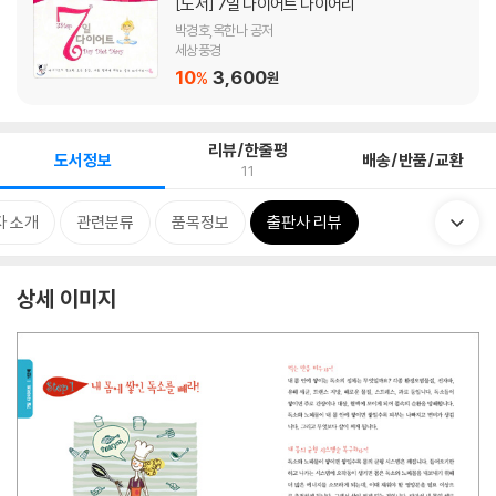
[도서]
7일 다이어트 다이어리
박경호,옥한나 공저
세상풍경
10
3,600
%
원
리뷰/한줄평
도서정보
배송/반품/교환
11
자 소개
관련분류
품목정보
출판사 리뷰
상세 이미지