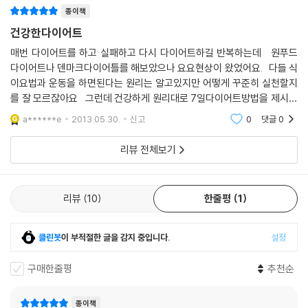
일 수 있기 때문이다.
종이책
건강한다이어트
다이어트를 시도하는 많은 사람들이 간과하는 실수 중 하나는 체중 감량에
는 신경을 쓰지만 에너지를 얻는 데는 둔감하다는 것이다. 가령 특정 식품
매번 다이어트를 하고 실패하고 다시 다이어트하길 반복하는데 원푸드
다이어트나 덴마크다이어틀를 해보았으나 요요현상이 왔었어요. 다들 식
에 음식 과민증이 있다면 좋은 음식을 먹어도 소화력이 떨어져 필요한 영
이요법과 운동을 하면된다는 원리는 알고있지만 어떻게 꾸준히 실천할지
양소를 제대로 흡수하지 못하게 된다. 또 비타민과 미네랄이 부족하면 몸
를 잘 모르잖아요 그런데 건강하게 원리대로 7일다이어트방법을 제시한
은 대사작용을 원활하게 수행하지 못한다. 이렇게 되면 몸의 에너지 수치
게 좋고, 특히나 자취하는 제게 레시피가 있는것도 도움이 되어 좋았어요
가 낮아져 결과적으로 과식을 유발하고 체중 조절에 실패하게 된다.
a******e
2013.05.30.
신고
0
댓글
0
건강
리뷰 전체보기
이 책에서 소개하는 4주 다이어트 식단은 ‘공류보감(空流補減)’의 기본
원리에 입각해 각 단계별로 적합한 레시피를 아침, 점심, 저녁으로 먹을 수
있도록 구성했다. 1단계에서는 해독, 2단계에서는 순환, 3단계에서는 보
리뷰
10
한줄평
1
충에 중점을 두고 레시피를 개발했다. 특히 다이어트에 좋은 식재료를 선
별하고 일상에서 꼭 지켜야 할 저염식, 저유식, 저당식, 저수분의 4저(低)
조리법을 레시피에 적용했다.
클린봇
이 부적절한 글을 감지 중입니다.
설정
7일씩 세련되게 내 몸 디자인하는 1달 운동 프로그램
구매한줄평
추천순
살을 뺀다는 것은 결국 우리 몸의 체지방을 줄여 체중 감량을 꾀하는 것이
종이책