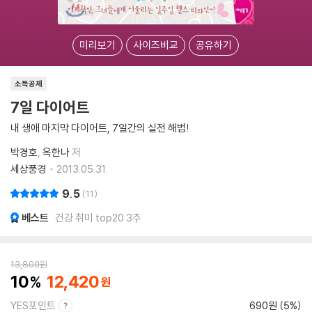
미리보기
사이즈비교
공유하기
소득공제
7일 다이어트
내 생애 마지막 다이어트, 7일간의 실전 해법!
박경호
옥한나
저
세상풍경
2013.05.31.
9.5
11
베스트
건강 취미 top20 3주
13,800
원
10
12,420
YES포인트
690원 (5%)