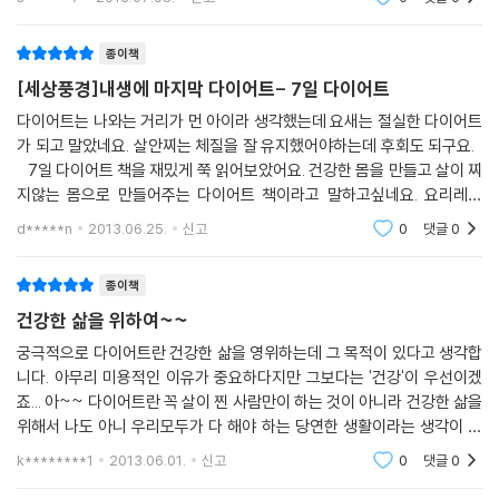
마지막으로 3단계는 보(補)의 원리로 내 몸이 필요로 하는 영양소를 보충
함으로써 새로운 에너지를 충전하는 것이다. 이 단계는 일상생활에서의 꾸
종이책
준함을 위해 식사법에 중점을 둔 단계이자, 운동이 노동이 되지 않도록 도
[세상풍경]내생에 마지막 다이어트- 7일 다이어트
와주는 핵심 단계다.
다이어트는 나와는 거리가 먼 아이라 생각했는데 요새는 절실한 다이어트
가 되고 말았네요. 살안찌는 체질을 잘 유지했어야하는데 후회도 되구요.
이 3단계를 7일 단위로 실천하면 일상생활에 복귀해서도 내 몸의 균형이
7일 다이어트 책을 재밌게 쭉 읽어보았어요. 건강한 몸을 만들고 살이 찌
망가지지 않고 최적의 상태를 유지할 수 있게 된다. 비로소 몸이 가벼움을
지않는 몸으로 만들어주는 다이어트 책이라고 말하고싶네요. 요리레시
느끼는 감(減)의 상태가 되는 것이다.
피!!주부이지만 정말 하나같이 새로이보는 건강한 레시피들로 극찬을 안
d*****n
2013.06.25.
신고
0
댓글
0
할 수
영양소의 균형까지 생각한 4주 다이어트 식단
종이책
음식은 다이어트의 핵심이라고 해도 과언이 아니다. 무엇을 먹고 무엇을
건강한 삶을 위하여~~
먹지 말아야 하는지, 왜 그런지 설명하지 못한다면 어떤 사람에게는 맞는
궁극적으로 다이어트란 건강한 삶을 영위하는데 그 목적이 있다고 생각합
방법이라도 또 다른 사람에게는 맞지 않는 방법이 될 수 있을 것이다.
니다. 아무리 미용적인 이유가 중요하다지만 그보다는 '건강'이 우선이겠
죠... 아~~ 다이어트란 꼭 살이 찐 사람만이 하는 것이 아니라 건강한 삶을
다이어트에 성공하려면 영양이 풍부하고 칼로리가 낮은 음식을 먹는 것도
위해서 나도 아니 우리모두가 다 해야 하는 당연한 생활이라는 생각이 들
중요하지만, 내게 맞지 않는 음식을 가려내는 것도 못지않게 중요하다. 다
게 하는 책입니다. 단지 방법론적으로 이렇게하라가 아니라, 왜 해야 하는
k********1
2013.06.01.
신고
0
댓글
0
지 그렇게하
이어트에 방해가 되는 음식이 무엇인지 먼저 알아야 다이어트의 효율을 높