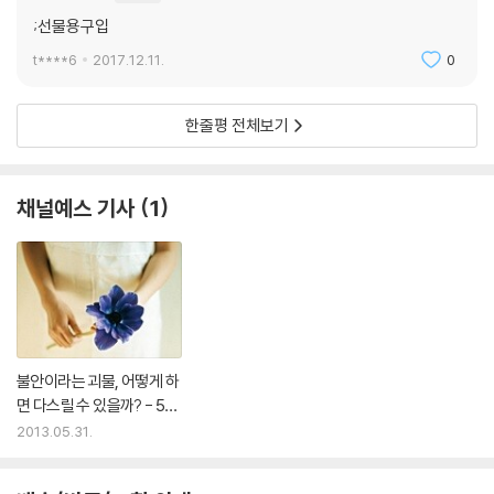
다. 하지만 단순히 체지방을 줄이는 것만으로는 건강한 다이어트라고 보기
;선물용구입
어렵다. 핵심은 체지방을 줄이는 것과 동시에 몸에 축적되는 지방을 최대
t****6
2017.12.11.
0
한 많이 소비하도록 근육량을 늘리는 것이다. 이 2가지 조건을 만족시키면
건강하고 탄탄한 몸매를 가질 수 있다.
한줄평 전체보기
이 책에서는 성공적인 다이어트를 위해 근력 운동, 유산소 운동 그리고 식
단 조절을 유기적으로 결합한 전략을 제시한다. 특히 이 책에서 소개하는
운동법은 근육량이 적은 여성에게 적합한 13가지 전문 트레이닝 방법으로
채널예스 기사
1
구성되어 있다. 복잡하지 않고 따라 하기 쉬우면서 운동효과를 극대화할
수 있는 것들로만 짜여 있으므로 초보자가 실천하기에도 큰 무리가 없다.
♥ 박경호 박사의 생활습관으로 살 빼는 다이어트 10계명
1. 아침에 얼음 먹기
불안이라는 괴물, 어떻게 하
얼음은 육각수 구조로 체내에 흡수될 수 있는 가장 좋은 상태이다. 신진대
면 다스릴 수 있을까? - 5월
사를 돕고 노폐물을 배출하는 가장 기본적인 방법이다.
마지막 주 신간
2013.05.31.
2. 식후 100보 걷기
영양소의 흡수를 도와 최대한 에너지를 활용할 수 있도록 식사 후 절대 바