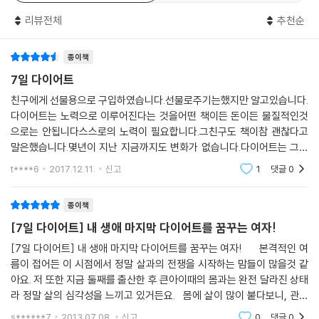
는 몸을 만들 수 있다. 건강한 몸이란 쉽게 에너지를 얻고 몸에 쌓인 독소와
리뷰전체
추천순
노폐물의 배출이 원활한 상태를 말한다. 즉, 내 몸이 건강하면 다이어트에
성공할 수 있다. 따라서 아무리 해도 살이 잘 빠지지 않는 사람은 자신의 몸
종이책
이 건강한지부터 의심해 보아야 한다.
7일 다이어트
다이어트가 잘 되는 건강한 몸을 만들려면 우선 내 몸의 균형 시스템부터
친구에게 선물용으로 구입하였습니다.선물로주기는했지만 알고있습니다.
정상으로 회복시켜야 한다. 이 책은 신체의 균형 시스템을 되찾는 방법으
다이어트는 노력으로 이루어진다는 것을어떤 책이든 돈이든 물질적인것
로 비움 → 순환 → 보충의 3단계 원리를 제시한다. 1단계는 비움(空)의 원
으로는 안됩니다스스로의 노력이 필요합니다.그친구도 책이참 괜찮다고
리로 내 몸에 쌓인 나쁜 것을 비우는 것이다. 우리가 음식을 먹고, 숨을 쉬
말은했습니다.몇년이 지난 지금까지도 변화가 없습니다.다이어트는 그런
고, 스트레스를 받을 때마다 몸에는 환경 독소가 쌓이고 남는 에너지는 체
것입니다.책사세요보세요그리고 노력하세요이런 리뷰보지마시고 아무책
t****6
2017.12.11.
신고
1
댓글
0
이나사서 따라하세요그러면
지방으로 축적된다. 집안을 정리하려면 먼저 깨끗이 청소를 해야 하듯 살
이 잘 빠지는 몸을 만들려면 우선 내 몸을 비워 신체 본래의 기능을 최적의
종이책
상태로 회복시켜야 한다.
[7일 다이어트] 내 생애 마지막 다이어트를 꿈꾸는 여자!
2단계는 흐름(流)의 원리로 기초대사량과 에너지 활동대사량을 최대로
[7일 다이어트] 내 생애 마지막 다이어트를 꿈꾸는 여자! 본격적인 여
름이 접어든 이 시점에서 정말 살과의 전쟁을 시작하는 맘들이 많을것 같
높여 신진대사를 강화하는 단계다. 2단계는 내 몸의 순환을 도와주어 요요
아요. 저 또한 지금 둘째를 출산한 후 큰아이때의 몸과는 완전 달라진 상태
현상을 방지하는 중요한 단계이기도 하다. 2단계까지 실천하면 비로소 몸
라 정말 살의 심각성을 느끼고 있거든요. 몸에 살이 많이 붙다보니, 관절
은 살이 빠지는 환경이 된다.
도 아픈것 같고 자신감도 잃는것 같고! 그래서 정말 내인생에 마지막으로
s******7
2013.07.08.
신고
0
댓글
0