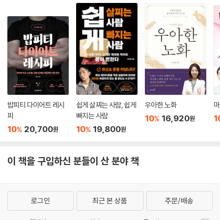
지 않는 습관의 첫걸음이다.
8. 30초간 크게 웃기
웃음은 긍정의 힘이다. 긍정은 모든 것을 가능하게 한다.
9. 30번 머리 빗기
머리 부위에는 수많은 경혈과 경락이 존재한다. 몸의 순환을 돕는 쉽고 효
과가 좋은 방법이다.
밥피티 다이어트 레시
쉽게 살찌는 사람, 쉽게
우아한 노화
마
10. 30번 앉았다 일어나기
피
빠지는 사람
10
16,920
1
%
원
근육을 만드는 것은 건강과 다이어트에 있어 매우 중요하다. 근육을 만드
10
20,700
10
19,800
%
%
원
원
는 최소한의 동기부여 방법이다.
이 책을 구입하신 분들이 산 분야 책
로그인
최근 본 상품
주문/배송