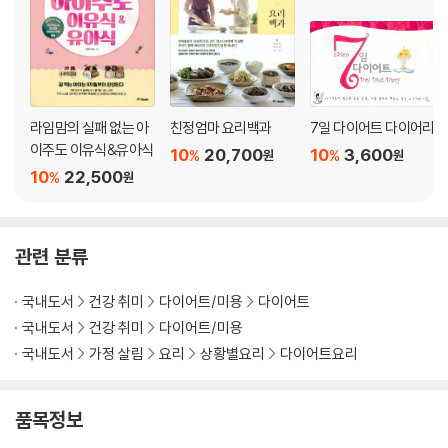
라임맘의 실패 없는 아
친정엄마 요리백과
7일 다이어트 다이어리
이주도 이유식&유아식
10
20,700
10
3,600
%
%
원
원
10
22,500
%
원
관련 분류
국내도서
건강 취미
다이어트/미용
다이어트
국내도서
건강 취미
다이어트/미용
국내도서
가정 살림
요리
상황별요리
다이어트요리
품목정보