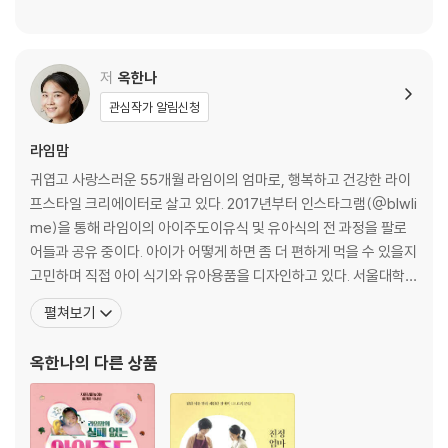
보충의 단계를 위한 7가지 규칙을 실천하자
보충의 단계 7일 다이어트 프로그램 사용법
내 몸의 에너지대사를 위한 7일간의 단백질 보충 레시피
저
옥한나
[ PART 3 ] 완성과 유지를 위한 한나의 헬스 디자인
관심작가 알림신청
3단계 7일 다이어트를 가속화하는 1달 운동 프로그램
요요를 방지하는 1:1:2 균형 레시피
라임맘
Q&A로 찾은 실용의 해법
귀엽고 사랑스러운 55개월 라임이의 엄마로, 행복하고 건강한 라이
프스타일 크리에이터로 살고 있다. 2017년부터 인스타그램(@blwli
me)을 통해 라임이의 아이주도이유식 및 유아식의 전 과정을 팔로
어들과 공유 중이다. 아이가 어떻게 하면 좀 더 편하게 먹을 수 있을지
고민하며 직접 아이 식기와 유아용품을 디자인하고 있다. 서울대학교
미술대학 조소과를 수석 졸업하고, 유명 요리 블로거인 어머니(네이
펼쳐보기
버 ‘요리천사의 행복밥상’)의 추천으로 ALMA(이탈리안 요리 교육기
관)의 Diploma di Cuoco Professionista di Cucina Italiana를
옥한나
의 다른 상품
수료했다. 결