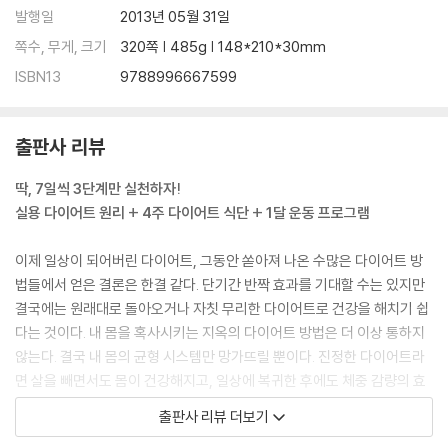
발행일
2013년 05월 31일
쪽수, 무게, 크기
320쪽 | 485g | 148*210*30mm
ISBN13
9788996667599
출판사 리뷰
딱, 7일씩 3단계만 실천하자!
실용 다이어트 원리 + 4주 다이어트 식단 + 1달 운동 프로그램
이제 일상이 되어버린 다이어트, 그동안 쏟아져 나온 수많은 다이어트 방
법들에서 얻은 결론은 한결 같다. 단기간 반짝 효과를 기대할 수는 있지만
결국에는 원래대로 돌아오거나 자칫 무리한 다이어트로 건강을 해치기 쉽
다는 것이다. 내 몸을 혹사시키는 지옥의 다이어트 방법은 더 이상 통하지
않는다. 결국 내 몸의 균형 시스템만 망가뜨릴 뿐이다. 진정한 다이어트라
면 살을 빼면서도 몸이 건강해지고, 일상에 복귀한 후에도 체중 감량의 효
과를 지속적으로 유지할 수 있어야 한다.
출판사 리뷰 더보기