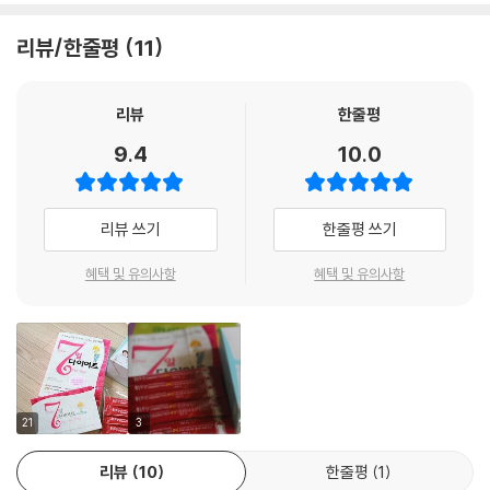
이 책은 순서와 원리도 없이 개인의 의지만 강조하는 무지한 다이어트, 시
즌 행사처럼 반짝했다 지나가는 유행의 다이어트, 특정한 방법을 마치 전
리뷰/한줄평
11
부인 양 과장하는 무책임한 다이어트와는 다르다. 이 책에서는 다이어트를
습관처럼 유지하는 일상생활의 일부로 보고 스트레스 없이 자신의 활동량
에 맞춰 자연스럽게 체중을 조절할 수 있도록 3단계 체중 감량의 원리와 4
리뷰
한줄평
주 다이어트 식단, 1달 운동 프로그램의 구체적인 방법론을 제시했다. 다이
9.4
10.0
어트의 부작용을 경험했거나 빈번한 다이어트 실패로 몸과 마음이 지친 상
태라면 이 책 한 권으로 명확하고 실용적인 해답을 얻을 수 있을 것이다.
리뷰 쓰기
한줄평 쓰기
이밖에도 이 책은 특별히 요요현상을 방지하는 1:1:2 영양 균형 식단, 다이
어트 시 가장 궁금한 Q&A, 내 몸의 상태를 점검해 보는 체크리스트, 건강
혜택 및 유의사항
혜택 및 유의사항
한 일상식을 위한 가공 식재료 장보기 등의 알짜배기 정보도 함께 소개한
다.
실용에서 다이어트의 해법을 찾았다!
다이어트에도 순서와 원리가 있다
21
3
똑같은 양의 음식을 먹어도 살이 덜 찌는 사람이 있다. 신진대사가 원활하
리뷰
10
한줄평
1
고 면역체계의 균형이 조화를 이룬 건강한 몸을 만들면 누구나 살이 덜 찌