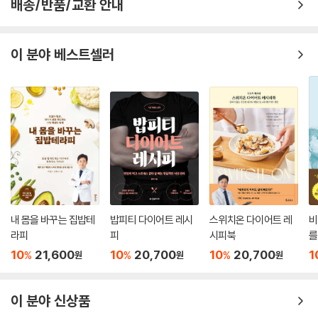
배송/반품/교환 안내
로 앉지 않는 것을 실천하기 위한 최소한의 방법이다.
3. 허리띠 풀지 않기
이 분야 베스트셀러
항상 자신의 몸을 인식하는 가장 좋은 방법이다.
4. 식사 시간 20분 지키기
언제, 무엇을, 어떻게 먹든 반드시 시간을 지킨다. 먹는 것에 대한 충족감을
느낄 수 있는 가장 손쉬운 방법이다.
5. 운동 전 우롱차 한 잔 마시기
몸의 대사를 도와 운동할 때 에너지 소비가 더욱 잘 되도록 하는 가장 쉬운
방법이다.
내 몸을 바꾸는 집밥테
밥피티 다이어트 레시
스위치온 다이어트 레
비
라피
피
시피북
를
6. 등 곧게 펴고 앉기
바로 앉는 것만으로도 에너지 소비를 촉진할 수 있다.
10
21,600
10
20,700
10
20,700
1
%
%
%
원
원
원
7. 국은 짜게 먹지 않기
이 분야 신상품
짠 음식은 건강과 다이어트 최대의 적이다. 짠 국물을 피하는 것이 짜게 먹