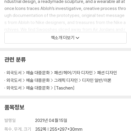
ndustrial design, a readymade sculpture, and a wearable all at
once.Icons traces Abloh’s investigative, creative process thro
ugh documentation of the prototypes, original text message
s from Abloh to Nike designers, and treasures from the Nike a
rchives. We find Swooshes sliced away from Air Jordans and r
eapplied with tape or thread, Abloh’s typical text fragments in
책소개 더보기
quotation marks on Air Force 1, and All Stars cut into pieces. W
e take a look behind the scenes and witness Abloh’s DIY appr
oach, which gives each model in the Off-WhiteTM c/o Nike col
관련 분류
lection its own unique touch.
외국도서
예술 대중문화
패션/헤어/기타 디자인
패션 디자인
The book documents Abloh’s cooperative way of working and
외국도서
예술 대중문화
그래픽 디자인
디자인 일반/이론
reaffirms the power of print. For its design Nike and Abloh part
외국도서
예술 대중문화
[Taschen]
nered with the acclaimed London-based design studio Zak Gr
oup. Together they conceived a two-part compendium, equal
품목정보
parts catalog and conceptual toolbox. The first part of the bo
ok presents a visual culture of sneakers while a lexicon in the
발행일
2021년 04월 15일
second part defines the key people, places, objects, ideas, m
aterials, and scenes from which the project grew. Texts by Ni
쪽수, 무게, 크기
352쪽 | 255*297*30mm