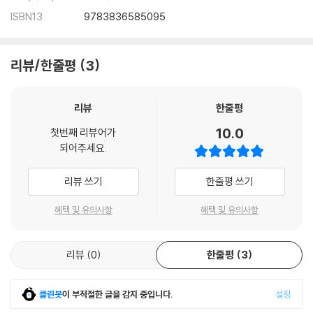
ke’s Nicholas Schonberger, writer Troy Patterson, curator and
ISBN13
9783836585095
historian Glenn Adamson, and Virgil Abloh himself frame the c
ollaborative work within fashion and design history. A forewor
d by Hiroshi Fujiwara places the project within the historical co
리뷰/한줄평
3
ntinuum of Nike collaborators.
리뷰
한줄평
하이퍼 오브젝트로서의 스니커즈
10.0
첫번째 리뷰어가
나이키와 버질 아블로가 스니커즈 역사에 남을 10가지 아이콘으로
되어주세요.
새로운 활기를 일으키다
리뷰 쓰기
한줄평 쓰기
2016년, 스포츠웨어 제조사 나이키와 패션 디자이너 버질 아블로가 본사
혜택 및 유의사항
혜택 및 유의사항
에서 가장 상징적인 대표 모델 10점을 기념하는 스니커즈 컬렉션의 협업
을 위해 모였다. 에어 조던 1, 에어 맥스 90, 에어 포스 1, 그리고 에어 프레
스토 등을 재해석한 프로젝트 더 텐(The Ten)으로 스니커 문화에 힘을
리뷰
0
한줄평
3
불어넣었다.
클린봇
이 부적절한 글을 감지 중입니다.
설정
버질 아블로의 새로운 디자인은 공학적인 독창성을 통한 깊은 통찰력을 제