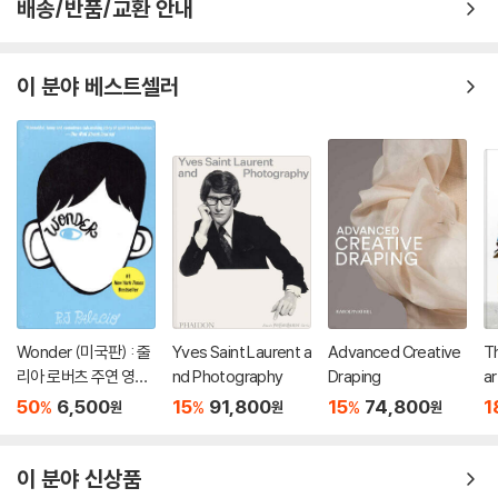
배송/반품/교환 안내
이 분야 베스트셀러
Wonder (미국판) : 줄
Yves Saint Laurent a
Advanced Creative
Th
리아 로버츠 주연 영화
nd Photography
Draping
ar
'원더' 원작 소설
D
50
6,500
15
91,800
15
74,800
1
%
%
%
원
원
원
이 분야 신상품