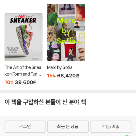
The Art of the Snea
Marc by Sofia
ker: Form and Functi
15
68,420
%
원
on Through the Len
10
39,600
%
원
s of a Collector
이 책을 구입하신 분들이 산 분야 책
로그인
최근 본 상품
주문/배송