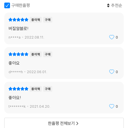
공하고 문화적 가치가 넘친다. 레터링, 역설적인 라벨, 콜라주와 조각 기법
구매한줄평
추천순
을 이용한 기존 나이키 신발의 특징을 바탕으로 아블로는 새로운 의미를
창조하기 위해 언어와 조각적 요소들을 활용한다. 다다이즘의 위트, 건축
종이책
구매
학적 이론과 아방가르드 해프닝에서 영감을 받아 각각의 신발에 상징성을
부여하고, 해체를 통해 예술적 아상블라주를 만들었다. 하나의 산업디자
버질알블로!
인, 레디메이드 조각품과 웨어러블한 작품으로 탄생시켰다.
n****a
2022.08.11.
0
Icons는 시제품에 대한 기록, 아블로가 나이키 디자이너들에게 보냈던 원
종이책
구매
문 메시지와 나이키 아카이브의 귀중한 자료들을 통한 아블로의 체계적이
고 창의적인 제작 과정을 살펴본다. 스우시(Swooshes) 로고를 떼어내
좋아요
거나, 테이프 혹은 실을 덧붙인 에어 조던을 발견할 수 있다. 인용구에서 발
d*****h
2022.06.01.
0
췌한 아블로의 대표적인 텍스트 일부를 에어 포스 1에 새기거나 컨버스 올
스타를 조각으로 자르는 기법도 있다. 독자들은 비하인드를 살펴보고 Off
종이책
구매
-WhiteTM c/o Nike 컬렉션 속 각각의 모델에 담긴 아블로의 DIY 접근
방식을 확인할 수 있다.
좋아요!
t*******k
2021.04.20.
0
이 책은 아블로의 협업적 작업 방식과 인쇄물이 갖는 힘을 다시금 확인할
수 있다. 책의 디자인을 위해 나이키와 아블로는 런던에 본사를 둔 디자인
한줄평 전체보기
스튜디오 잭 그룹(Zak Group)과 파트너십을 맺었다. 이와 함께, 균등한