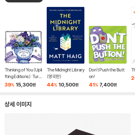
Thinking of You (Upli
The Midnight Library
Don't Push the Butt
T
fting Editions): Turn
(영국판)
on!
2
This Book Into a Bou
39
15,300
44
10,500
41
7,400
%
%
%
원
원
원
quet (부케북 / 팝업
북)
상세 이미지