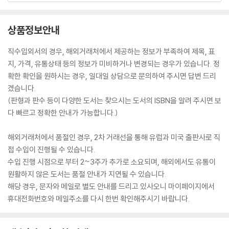
분량으로 카탈로그와 개념적 툴박스로 개요를 구상했다. 책의 첫 번째 부
분은 스니커즈의 시각적 문화를 제시하고, 두 번째 부분의 어휘 목록은 이
상품정보안내
프로젝트가 나아갈 수 있도록 기여한 주요 인물, 장소, 사물, 아이디어, 재
료 및 장면을 소개한다.
직수입외서의 경우, 해외거래처에서 제공하는 정보가 부족하여 제목, 표
나이키 디렉터 니콜라스 숀베르거의 글, 작가 트로이 패터슨, 큐레이터이
지, 가격, 유통상태 등의 정보가 미비하거나 변경되는 경우가 있습니다. 정
자 역사가 글렌 애덤슨과 버질 아블로가 패션과 디자인의 역사 안에서 협
확한 확인을 원하시는 경우, 일대일 상담으로 문의하여 주시면 답변 드리
업의 틀을 만들었다. 역사적인 연속성으로 나이키 콜라보레이터의 계보를
겠습니다.
잇는 후지와라 히로시의 서문을 만나볼 수 있다.
(판형과 판수 등이 다양한 도서는 찾으시는 도서의 ISBN을 알려 주시면 보
다 빠르고 정확한 안내가 가능합니다.)
해외거래처에서 품절인 경우, 2차 거래선을 통해 유럽과 미국 출판사로 직
접 수입이 진행될 수 있습니다.
수입 진행 시점으로 부터 2~3주가 추가로 소요되며, 해외에서도 유통이
원활하지 않은 도서는 품절 안내가 지연될 수 있습니다.
해당 경우, 문자와 메일로 별도 안내를 드리고 있사오니 마이페이지에서
휴대전화번호와 메일주소를 다시 한번 확인해주시기 바랍니다.