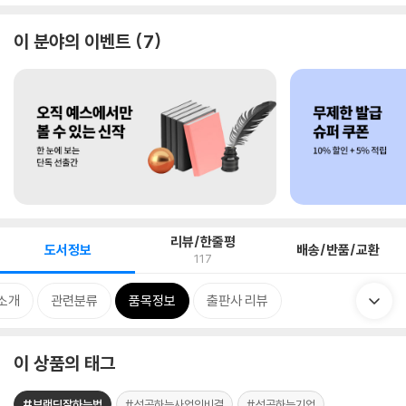
이 분야의 이벤트
7
리뷰/한줄평
도서정보
배송/반품/교환
117
소개
관련분류
품목정보
출판사 리뷰
이 상품의 태그
#브랜딩잘하는법
#성공하는사업의비결
#성공하는기업