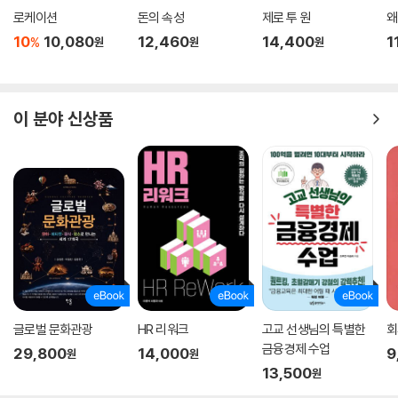
로케이션
돈의 속성
제로 투 원
왜
10
10,080
12,460
14,400
1
%
원
원
원
이 분야 신상품
글로벌 문화관광
HR 리워크
고교 선생님의 특별한
회
금융경제 수업
29,800
14,000
9
원
원
13,500
원