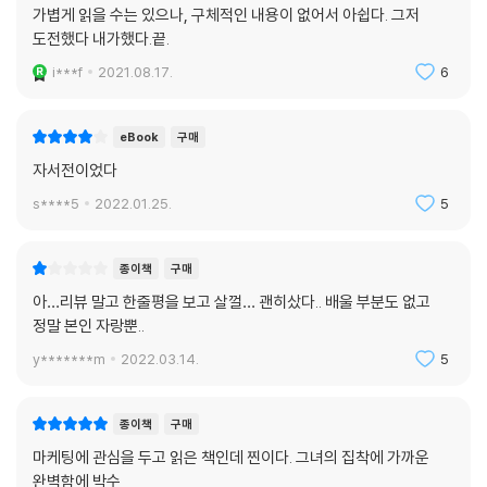
가볍게 읽을 수는 있으나, 구체적인 내용이 없어서 아쉽다. 그저
도전했다 내가했다.끝.
i***f
2021.08.17.
6
eBook
구매
자서전이었다
s****5
2022.01.25.
5
종이책
구매
아…리뷰 말고 한줄평을 보고 살껄… 괜히샀다.. 배울 부분도 없고
정말 본인 자랑뿐..
y*******m
2022.03.14.
5
종이책
구매
마케팅에 관심을 두고 읽은 책인데 찐이다. 그녀의 집착에 가까운
완벽함에 박수