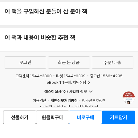
이 책을 구입하신 분들이 산 분야 책
이 책과 내용이 비슷한 추천 책
로그인
최근 본 상품
주문/배송
고객센터 1544-3800
티켓 1544-6399
중고샵 1566-4295
eBook 1:1문의/채팅상담
예스이십사(주) 사업자 정보
이용약관
개인정보처리방침
청소년보호정책
PC버전
회사소개
거래처관계자께
도서홍보
광고
선물하기
원클릭구매
바로구매
카트담기
Copyright © YES24 Corp. All Rights Reserved.
MATOM2