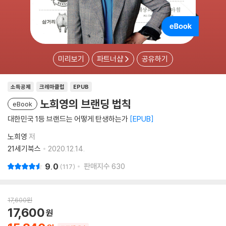
미리보기
파트너샵
공유하기
소득공제
크레마클럽
EPUB
노희영의 브랜딩 법칙
eBook
대한민국 1등 브랜드는 어떻게 탄생하는가
EPUB
노희영
저
21세기북스
2020.12.14.
9.0
판매지수
630
117
17,600
원
17,600