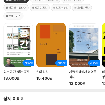
#성공하고싶다면
#성공의공식
#성공스토리
#마케팅전략
#브랜드가치
있는 공간, 없는 공간
일의 감각
시골 카페에서 경영을
페
찾다
명
13,000
15,400
원
원
12,000
1
원
상세 이미지