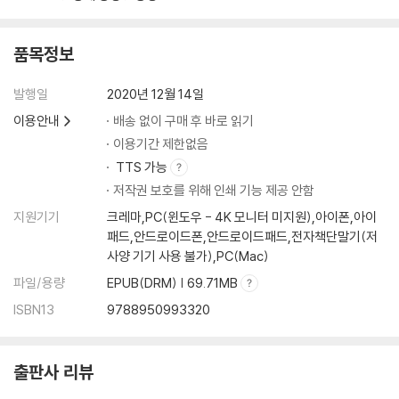
품목정보
발행일
2020년 12월 14일
이용안내
배송 없이 구매 후 바로 읽기
이용기간 제한없음
TTS 가능
저작권 보호를 위해 인쇄 기능 제공 안함
지원기기
크레마,PC(윈도우 - 4K 모니터 미지원),아이폰,아이
패드,안드로이드폰,안드로이드패드,전자책단말기(저
사양 기기 사용 불가),PC(Mac)
파일/용량
EPUB(DRM) | 69.71MB
ISBN13
9788950993320
출판사 리뷰