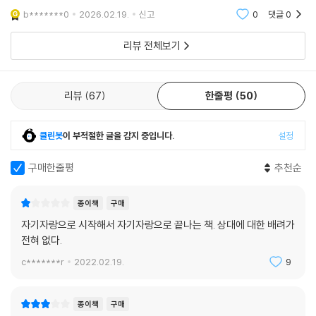
독자들도 공유하길 바란다
무언가를 기획하고, 만들고, 홍보하고, 파는 모든 행위가 브랜딩이다. 심지
b*******0
2026.02.19.
신고
0
댓글
0
어 나를 표현하는 것 역시 퍼스널 브랜딩의 영역이니 결국 우리는 평생 ‘브
리뷰 전체보기
랜딩의 우주’ 속에서 사는 것이다. 저자는 “브랜딩의 우주 속에서 미아가
될지, 주인이 될지는 자신의 선택에 달려 있다”고 한다. 대한민국에서 가장
많은 브랜드를 성공시킨 노희영이 새로운 아이디어를 구상하고, 트렌드를
리뷰
67
한줄평
50
세상에 선보이며, 위기를 극복하는 과정을 통해 우리는 브랜딩으로 가득한
세상에서 주인이 되는 방법을 찾을 수 있을 것이다.
클린봇
이 부적절한 글을 감지 중입니다.
설정
구매한줄평
추천순
종이책
구매
자기자랑으로 시작해서 자기자랑으로 끝나는 책. 상대에 대한 배려가
전혀 없다.
c*******r
2022.02.19.
9
종이책
구매