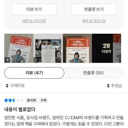
적은 비용으로 마케팅을 성공시킬 수 있는 방법은?
리뷰 쓰기
한줄평 쓰기
★★ 기획자의 시선은 360도로 입체적이어야 한다!
혜택 및 유의사항
혜택 및 유의사항
★★ 마케팅은 ‘Market+ing’, 답은 움직이는 시장에 있다!
‘마켓오’ 브라우니로 제과업계의 반향을 일으켰으며, ‘비비고’라는 글로벌
29
브랜드를 만든 저자는 30년의 경험을 바탕으로 ‘12개의 성공 법칙’을 만들
더보기
었다. 기획, 개발, 마케팅, 영업, 경영, 창업을 망라한 노하우와 퍼스널 브랜
드 전략까지! 현실에 바로 적용할 수 있는 방법으로만 선별했다.
6
2
리뷰
67
한줄평
50
1부는 ‘마켓오’, ‘비비고’, ‘계절밥상’ 등 저자가 직접 만든 브랜드에 관한 이
야기로 남다른 기획을 완성하고 설득과 리더십으로 그것을 실현하는 방법
구매리뷰
추천순
을 배울 수 있다. 2부는 저자가 직접 리뉴얼한 브랜드 ‘백설’, ‘CGV’, ‘올리
브영’, ‘갤러리아 백화점’과 마케팅을 주도한 천만 영화 [광해], [명량]에 대
종이책
구매
한 이야기다. 저자만의 브랜딩 철학과 리뉴얼에 대한 원칙, 적은 비용으로
마케팅을 성공시킬 수 있는 비법을 담았다.
내용이 별로없다
알만한 식품, 요식업 브랜드, 알려진 CJ E&M의 브랜드를 기획하고 만들
‘비비고’ 만두는 출시하자마자 어떻게
었다는 점에 책을 구매해서 읽었다. 가볍게는 읽을 수 있었다. 다만 그뿐이