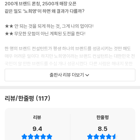
200개 브랜드 론칭, 2500개 매장 오픈
같은 일도 ‘노희영’이 하면 왜 결과가 다를까?
★★ 안 되는 것을 되게 하는 것, 그게 나의 업이다!
★★ 무모한 모험이 아닌 계획된 도전을 한다!
한 명의 브랜드 컨설턴트가 평생 하나의 브랜드를 성공시키는 것만 해도
매우 어려운 일이다. 하지만 노희영이라는 브랜드 컨설턴트는 대한민국 전
국민이 알 만한 브랜드를 수십 개나 성공시켰다. 다른 사람은 해내지 못한
놀라운 결과를 이뤄낸 특별한 비밀은 무엇일까?
출판사 리뷰 더보기
노희영은 결코 주먹구구식이나 직감과 고집만으로 브랜드를 만들지 않는
다. 오리온 롸이즈온 콘셉트 개발담당 이사와 오리온그룹 부사장, CJ그룹
리뷰/한줄평
117
브랜드전략 고문이라는 화려한 이력과 ‘마녀’라는 살벌한 별명 아래에는
남보다 몇 배의 시간을 투자하며, 치밀하게 자료를 조사하고, 끊임없이 트
렌드를 분석하는 노력이 있다. 이러한 습관과 집념이 모여 대한민국 최고
리뷰
한줄평
의 브랜드 컨설턴트 노희영이 만들어진 것이다.
9.4
8.5
모두가 반대하는 기획을 실현할 수 있는 방법은?