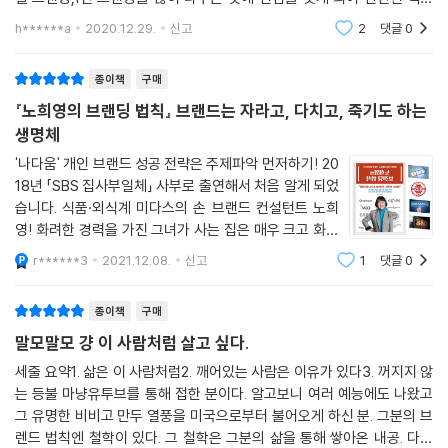
어떻게 독보적인 편집숍으로 재탄생했을까?
사서 읽고 있던 중 노희영의 브랜딩 법칙을 만나게 되었다.
h******a
2020.12.29.
신고
2
댓글
0
★★ 치밀한 상상력으로 공간을 리노베이션하다!
종이책
구매
★★ 한번 들어오면 나갈 수 없는 곳으로 만들어라!
『노희영의 브랜딩 법칙』 브랜드는 자라고, 다치고, 죽기도 하는
노희영이 리뉴얼을 맡은 2012년 이전까지, ‘올리브영’은 편의점인지 약국
생명체
인지 잡화점인지 정체성이 모호한 브랜드였다. 게다가 다른 대기업에서 비
'나다움' 개인 브랜드 성공 전략은 주제파악 먼저하기! 20
슷한 콘셉트의 매장들이 우후죽순 생겨나고 있었다. 고객에게 외면당하던
18년 「SBS 집사부일체」 사부로 출연해서 처음 알게 되었
‘올리브영’은 어떻게 동네마다 꼭 하나씩은 있는 1등 편집숍이 될 수 있었
습니다. 식품·외식계 미다스의 손 브랜드 컨설턴트 노희
을까?
영! 화려한 경력을 가진 그녀가 사는 집은 매우 크고 화려
했어요. 대놓고 "나 성공한 사람이다"라고 자랑하고 있었
r******3
2021.12.08.
신고
1
댓글
0
죠. 멋짐 한가득으로 풍성하게 직접 차린 식탁 위 음식들
저자는 ‘올리브영’ 리뉴얼을 맡으며, 매장에 체류하는 시간이 늘어나도록
은 자극적이지 않고 슴슴한 맛
공간을 다시 구성해야겠다고 생각했다. 먼저 젊은 여성의 마음을 사로잡기
종이책
구매
위해 ‘여자들의 놀이터’를 콘셉트로 해 매장 진열방식과 인테리어를 모두
말모말모 걍 이 사람처럼 살고 싶다.
바꿨다. 특히 비누, 바디워시 같은 제품도 직접 쓸 수 있도록 세면대를 설치
하는 등 체험 공간을 만들어 ‘올리브영’을 차별화된 브랜드로 만들었다. 이
세줄 요약1. 삶은 이 사람처럼2. 깨어있는 사람은 이유가 있다3. 꺼지지 않
는 등불 마냥유투브를 통해 접한 분이다. 알고보니 여러 예능에도 나왔고
러한 노희영의 발상과 시도를 따라가다 보면 브랜드의 문제점을 파악하는
그 유명한 비비고 만두 열풍을 미국으로부터 불어오게 하신 분. 그분의 브
안목과 그것을 극복할 콘셉팅 방법을 자연스럽게 익힐 수 있다.
렌드 법칙엔 철학이 있다. 그 철학은 그분의 삶을 통해 쌓아온 내공. 다른