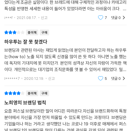
미국 1위, 한국 1위가 됐을까?
었다는게 조금은 실망이다. 한 브래드에 대해 구체적인 과정이나 카테고리
특성을 반영한 세세한 내용이 들어가 있었더라면 아는 아쉬움이 크다. 본
★★ 한끗 차이에 목숨을 걸어라!
인이 한 브랜드를 나열하는 식에 그쳤다. 대중적인 브랜드를 기획한 사람
i***f
2021.08.17.
신고
7
댓글
0
이 이 사람이구나
★★ 거창한 콘셉트보다 소박한 진심을 전달하라!
종이책
구매
CJ에서 글로벌 상품으로 준비하던 것은 ‘고추장’이었다. 하지만 저자는 고
하우투는 잘 못 찾겠다
추장은 성공할 수 없다고 확신하고 대신 만두를 제안하며 오너를 설득했
다. 이렇게 탄생한 비비고 만두는 출시된 지 얼마 지나지 않아 국내 1위 ‘고
브랜딩과 관련된 야사는 재밌게 읽었는데 본인이 전달하고자 하는 하우투
는(how to) 노출 되지 않도록 신경을 많이 쓴 듯 하다. 아니면 노출 했는
향만두’와 미국 1위 ‘링링’을 제치고 국내, 미국 1위라는 기록을 달성했다.
데 독자의 기대치에 못 미치던가. 본인의 성격상 자신의 자랑이 가득한 책
이다. 개인적으로는 대기업의 조직문화를 엿 볼 수 있어서 재밌었다. 밀어
‘비비고’ 만두 개발과 동시에 노희영은 전국의 만둣집들을 다니며 표본을
붙이기에.달인 이셨던 것 같다. 그 와중에 해서는 안 될 것도 하셨다고 스스
모았고, 샘플 만두를 100접시나 먹을 만큼 끈질기게 테스트한 끝에 최상
l******7
2020.12.19.
신고
5
댓글
0
로 고백도 하고
의 맛을 만들어냈다. 미국 시장 진출 전에는 철저하게 자료를 조사한 후 여
성들이 좋아할 만한 한입 크기의 만두를 선보였다. 시장에 따라 다른 콘셉
종이책
구매
트의 만두를 출시한 것이다. 이외에도 세계인이 사랑하는 브랜드 ‘비비
노희영의 브랜딩 법칙
고’를 만들어낸 저자의 공격적인 마케팅 전략이 담겨 있어 기획부터 상품
요즘 퍼스널 브랜딩이란 말이 어디든 따라온다.자신을 브랜드화하여 특정
개발, 마케팅, 영업까지 브랜딩 전 단계를 한눈에 읽을 수 있다.
분야에서 자신을 가장 먼저 떠올릴 수 있도록 만드는 과정이다. 브랜딩은
기업들이나 하는 거라고 생각했던 나는 코로나 19 이후로 매체에서 퍼스
동네 잡화점이었던 ‘올리브영’은
널 브랜딩,1인 브랜딩을 많이 다루는 것에 관심을 갖게 되어 관련된 책을