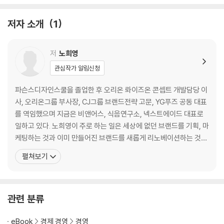
PART 2 더 나은 브랜드로 성장시키다
저자 소개
1
“무모한 도전이 아닌 계획된 도전을 한다”
백설 : 지켜야 할 자산을 아는 것이 리뉴얼의 시작
저
노희영
CGV : 치밀한 상상력으로 공간을 리노베이션하다
관심작가 알림신청
올리브영 : 주제 파악을 하라, 그것이 차별화 전략이다
갤러리아 백화점 : 특수와 독점을 무기로 VVIP 고객을 사로잡는 법
파슨스디자인스쿨을 졸업한 후 오리온 롸이즈온 콘셉트 개발담당 이
광해 : 마케팅의 시작은 제품이 기획되는 순간부터
사, 오리온그룹 부사장, CJ그룹 브랜드전략 고문, YG푸즈 공동 대표
명량 : “어떤 상황에서도 할 수 있다”를 증명하는 것이 내 일이다
를 역임했으며 지금은 비앤어스, 식음연구소, 넥스트에이드 대표로
일하고 있다. 노희영이 주로 하는 일은 세상에 없던 브랜드를 기획, 마
브랜드 컨설턴트 ‘노희영’이라는 브랜드
케팅하는 것과 이미 만들어진 브랜드를 새롭게 리노베이션하는 것이
다. 기획한 브랜드는 마켓오, 비비고, 계절밥상, 제일제면소, 삼거리
펼쳐보기
푸줏간, 쓰리버즈, 세상의 모든 아침, 평양일미, 퍼스트+에이드 등
총 200여 개에 달한다. <명량> <광해> <설국열차> 등의 영화 마케
팅에도 참여했다. 리노베이션한 브랜드로는
관련 분류
eBook
경제 경영
경영