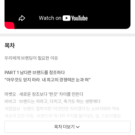
『노희영의 브랜딩 법칙』은 대한민국 최고의 브랜드 컨설턴트 노희영의 30
년 노하우 중 가장 핵심만을 꼽아 12개의 법칙으로 소개한다. 특히 공개된
적 없는 30여 개 브랜드의 성공 과정을 담고 있어 트렌디한 콘셉팅 노하
우, 허를 찌르는 마케팅 전략, 경영 기본 원칙, 퍼스널 브랜딩 방법 등 노희
목차
영을 대체 불가능한 존재로 거듭나게 한 비밀을 알 수 있다. 책 말미에는 저
자의 일하는 방식, 일에 대한 철학을 부록으로 구성했다. 노희영의 12가지
우리에게 브랜딩이 필요한 이유
브랜딩 법칙과 일에 대한 신념은 진정한 리더와 선배의 가르침이 필요한
기획자, 개발자, 마케터, 컨설턴트, 영업자, 디자이너, 경영인, 창업자에게
PART 1 남다른 브랜드를 창조하다
큰 울림을 가져다줄 것이다.
“아무것도 믿지 마라. 내 최고의 경쟁력은 눈과 혀”
마켓오 : 새로운 창조보다 ‘한끗’ 차이를 만든다
비비고 : 브랜드는 자라고, 다치고, 죽기도 하는 생명체다
계절밥상 : 브랜드 철학이란 ‘이것만은 지키겠다’는 소비자와의 약속
세상의 모든 아침 : 브랜드의 역사와 가치를 불어넣는 일, 스토리텔링
삼거리푸줏간 : 브랜드에 닥친 위기, 절망 대신 해야 할 일을 찾는다
목차 더보기
퍼스트+에이드 : 포스트 코로나 시대, 브랜드의 방향을 제시하다