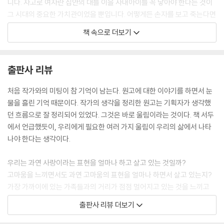
니다. 자고로 여자란 집안의 대를 이을 사내아이를 꼭 낳아야 한다는 것이
그 시대의 중요한 가치관이었을 뿐입니다. 어떻게든 손자를 보고 죽는다면
서 엄마를 힘들게 하셨다는 할머니께서는 기어이 소원을 이루셨습니다. 하
책 속으로 더보기
지만 나는 할머니를 기억하지 못합니다. 내가 태어난 지 얼마 되지 않아 돌
아가셨기 때문입니다. 아무튼, 그렇게 힘들게 얻은 아들이었기에, 어머니
의 아들 사랑은 남달랐던 것 같습니다. 어릴 때 내 별명이 ‘엄마꼬랑지’였다
출판사 리뷰
고 합니다. 마치 엄마 곁을 떠나면 큰일이라도 날 것처럼, 하도 엄마만 따라
다닌다고 해서 붙은 별명입니다. 초등학교에 다닐 때도 한동안 어머니가
처음 작가와의 미팅이 참 기억이 남는다. 원고에 대한 이야기를 하면서 눈
나를 업어 통학시켜줄 정도였습니다. 내가 얼마나 어머니에게서 떨어지지
물을 흘린 기억 때문이다. 작가의 생각을 정리한 원고는 기획자가 생각했
않으려고 했는가 하면, 나를 업은 채 누나들 도시락을 챙기어 학교에 보낼
던 흐름으로 잘 정리되어 있었다. 그것은 바로 울림이라는 것이다. 책 서두
정도였습니다. 얼마나 무겁고 힘드셨을까요? 어머니는 아무리 힘들어도
에서 언급했듯이, 우리에게 필요한 여러 가지 울림이 우리의 삶에서 나타
내가 좋아하기에 참고 견뎠던 것입니다. 내 기억으로는 어머니가 단 한 번
나야 한다는 생각이다.
도 그렇게 달라붙는 나를 타박하거나 혼내신 적이 없습니다. 커서도 나는
어머니와 잠시도 떨어져 있지 않았습니다. 독자들이 비웃을지 모르지만,
우리는 과연 사랑이라는 표현을 얼마나 하고 살고 있는 것일까?
고3때에도 어머니는 독서실까지 함께 걸어가 주셨습니다. 하루도 빠지지
고마움을 느끼면서도 과연 고마움의 표현을 얼마나 하면서 살고 있는지?
않고 함께 걸으면서 성경 구절도 알려주시고, 응원과 위로의 말씀을 조곤
가장 가까이에 있는 가족들과의 거리가 점점 멀어지고 있는 것을 느끼고
조곤 들려주시곤 했습니다. 학력고사(지금의 수능시험)를 앞두고 있을 때
있는지?
출판사 리뷰 더보기
였습니다. 며칠 전부터 너무 초조하고 불안했습니다. 당일 아침까지도 그
불안감은 사라지지 않았습니다. 어머니가 차려준 아침을 먹고 신발을 신는
누구나 행복하게 살고 싶은 욕망이 있을 것이다. 그렇지만 그 행복의 수치