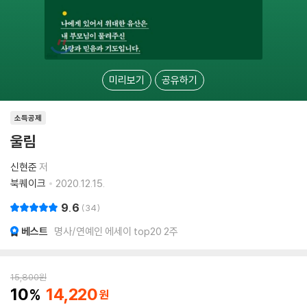
미리보기
공유하기
소득공제
울림
신현준
저
북퀘이크
2020.12.15.
9.6
34
베스트
명사/연예인 에세이 top20 2주
15,800
원
10
14,220