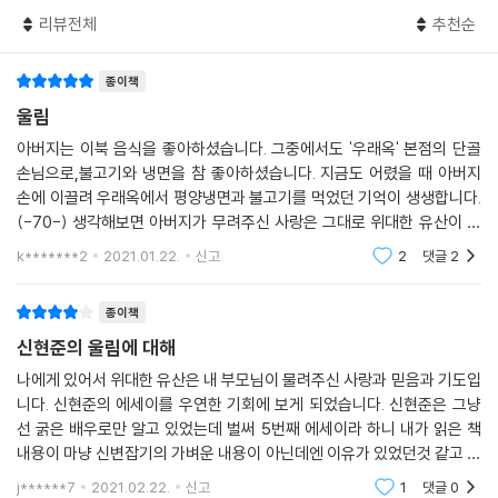
니다. 한 번 죄를 지은 사람들이 꼭 같은 실수를 반복하는 것을 흔히 볼 수
리뷰전체
추천순
있는데, 바로 그것이 스티그마 효과가 작용했기 때문입니다. 주위 사람들
의 편견이 크게 좌우한다는 연구 결과도 있습니다. ‘저 사람은 그럴 것이
종이책
다.’라는 부정적 편견이 알게 모르게 작용하여 상대방에게 영향을 끼친다
울림
는 것입니다.
아버지는 이북 음식을 좋아하셨습니다. 그중에서도 '우래옥' 본점의 단골
--- 본문 중에서
손님으로,불고기와 냉면을 참 좋아하셨습니다. 지금도 어렸을 때 아버지
손에 이끌려 우래옥에서 평양냉면과 불고기를 먹었던 기억이 생생합니다.
(-70-) 생각해보면 아버지가 무려주신 사랑은 그대로 위대한 유산이 되
어 내 아이들한테 전해지고 있으며, 아이들을 통해서 아버지의 마음을 느
k*******2
2021.01.22.
신고
2
댓글
2
끼는 순간들이 점점
종이책
신현준의 울림에 대해
나에게 있어서 위대한 유산은 내 부모님이 물려주신 사랑과 믿음과 기도입
니다. 신현준의 에세이를 우연한 기회에 보게 되었습니다. 신현준은 그냥
선 굵은 배우로만 알고 있었는데 벌써 5번째 에세이라 하니 내가 읽은 책
내용이 마냥 신변잡기의 가벼운 내용이 아닌데엔 이유가 있었던것 같고 자
기 삶에 대한 깊은 생각도 알게 되었습니다. 책은 신현준이 자신의 가족과
j******7
2021.02.22.
신고
1
댓글
0