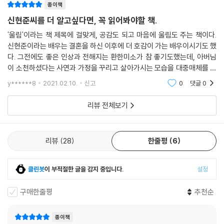
종이책
신현준씨를 더 알고싶다면, 꼭 읽어봐야할 책.
'울림'이라는 책 제목에 걸맞게, 공감도 되고 마음에 울림도 주는 책이다.
신현준이라는 배우는 결혼을 하신 이후에 더 호감이 가는 배우이시기도 했
다. 그전에도 좋은 인상과 전해지는 환한미소가 참 좋기도했는데, 아버님
이 소천하셨다는 사연과 가정을 꾸리고 살아가시는 모습을 대중매체를 통
해 접하면서 더 마음이 쓰였던거같다.신현준씨를 위해 기도하셨던 어머니,
y******8
2021.02.10.
신고
0
댓글
0
한없는 사랑, 약
리뷰 전체보기
리뷰
28
한줄평
6
클린봇
이 부적절한 글을 감지 중입니다.
설정
구매한줄평
추천순
종이책