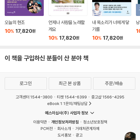
오늘의 현조
언제나 사랑을 노래할
내 목소리가 너에게 닿
낭
게요
기를
10
17,820
1
%
원
10
17,820
10
17,820
%
%
원
원
이 책을 구입하신 분들이 산 분야 책
로그인
최근 본 상품
주문/배송
고객센터 1544-3800
티켓 1544-6399
중고샵 1566-4295
eBook 1:1문의/채팅상담
예스이십사(주) 사업자 정보
이용약관
개인정보처리방침
청소년보호정책
PC버전
회사소개
거래처관계자께
도서홍보
광고