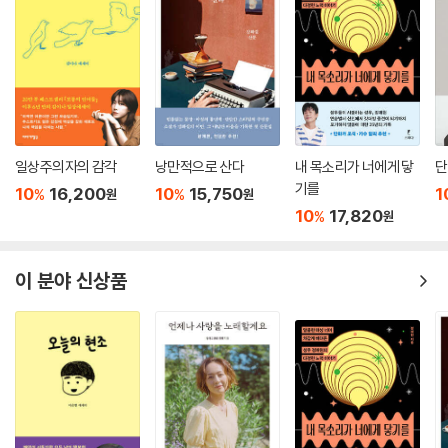
일상주의자의 감각
낭만적으로 산다
내 목소리가 너에게 닿
단
기를
10
16,200
10
15,750
1
%
%
원
원
10
17,820
%
원
이 분야 신상품