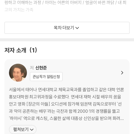
랑하고 이해하는 과정 / 아이는 어른의 아버지 / 얼굴이 바뀐 까닭 / 내 최
고의 가치는 가족
삶의 지혜를 준 사람들
목차 더보기
나를 깨우치는 방울 소리 / 어떤 배우가 되고 싶어요? / 웃음의 힘 / 겸손이
큰 사람을 만든다 /열정을 가르쳐 준 수미 엄마 / 매사에 감사하는 마음 /
저자 소개
1
거리에서 만난 멘토들 / 기봉이 아저씨처럼 / 따뜻한 말 한마디 / 젊은 꼰대
/ 나를 세 번 죽이는 화 / 가족밥상 /참된 우정 / 책을 마치며 / 신현준의 소
소한 이야기
저
신현준
관심작가 알림신청
서울에서 태어나 연세대학교 체육교육과를 졸업하고 같은 대학 언론
홍보대학원 최고위과정을 수료했다. 연세대 재학 시절 배우의 꿈을
안고 영화 [장군의 아들] 오디션에 참가해 임권택 감독으로부터 '선
과 악이 공존하는 배우'라는 극찬과 함께 2000:1의 경쟁률을 뚫고
'하야시' 역으로 캐스팅, 스물한 살에 대종상 신인상을 받으며 화려하
게 스크린에 데뷔했다. 이후 장선우 감독의 [화엄경], 임권택 감독의
펼쳐보기
[태백산맥] 등 예술성 있는 작품과 함께 대한민국 첫 판타지 [은행나