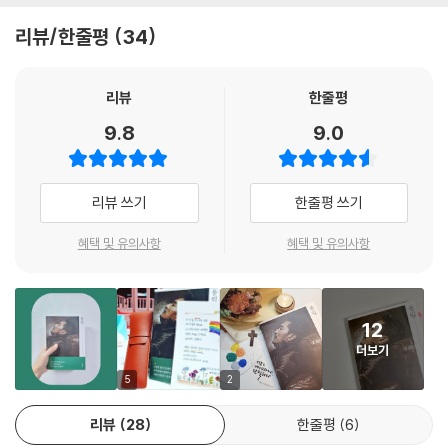
순간이었습니다. 갑자니 어머니가 쓰시던 손수건을 나에게 내밀었습니다.
를 사랑과 감사 그리고 가족이 우선이 아닌 다른 것들로 그 행복의 수치를
리뷰/한줄평
34
“초조해지거나 문제 풀기 힘들 거든 엄마 냄새를 맡으렴. 엄마가 항상 옆에
높이려고 하는 것은 아닌지 생각해봤으면 한다.
있다고 느낄 수 있으니까.” 손수건을 받아드는 순간 비로소 마음이 차분해
지기 시작했습니다. 내가 힘들 때 늘 편안함을 주던 어머니 냄새가 손수건
작가를 만나기전 나 또한 사랑, 감사, 그리고 가족이 아닌 나 개인을 충족을
리뷰
한줄평
에 오롯이 배어 있었기 때문입니다. 어릴 때 어머니 등에 업혀 맡았던 그 냄
위한 다른 것들로 행복을 찾으려 했다. 그렇지만, 이 책을 기획을 하며 작가
9.8
9.0
새, 세상에서 제일 좋고, 이 세상에서 가장 귀하여 어디에서도 살 수 없는
와 많은 이야기를 나누면서 내가 정말 중요한 것들을 잊고 살고 있다는 것
어머니의 향기였습니다. 시험장에서 가끔 손수건으로 어머니의 냄새를 맡
을 알았다.
으면서 차분하게 임할 수 있었으며, 실수하지 않고 내가 공부한 만큼의 실
리뷰 쓰기
한줄평 쓰기
력을 발휘할 수 있었습니다. 그러고 보면, 나는 어릴 때부터 부모님의 사랑
이 책에서는 우리가 살아가면서 꼭 잊지 말아야 할 여러 가지 울림들이 고
을 듬뿍 받으면서 자라 왔던 것 같습니다. 부모님으로부터 단 한 번도 부정
스란히 담겨져 있다. 꼭 함께 느끼길 바란다. 함께 눈물 흘리기를 바란다.
혜택 및 유의사항
혜택 및 유의사항
적인 말을 들어본 적이 없었습니다. 잘못을 하더라도 지적하고 다시는 그
그 눈물이 우리에게 주는 메시지는 무엇일까도 생각해보며 앞으로의 나의
러지 못하도록 혼을 내면서도 부정적인 표현을 쓰지 않았습니다. 피그말리
인생에서 사랑과 감사로 진정한 행복을 찾기를 바란다.
온 효과[Pygmalion effect]라는 용어가 있습니다. 한 사람에 대한 사람
들의 믿음이나 기대, 예측이 그 대상에게 그대로 실현되는 경향을 말합니
12
다. 즉 주위 사람들이 긍정적으로 기대하면, 상대방은 기대에 부응하는 행
더보기
동을 하게 되고, 결국 기대에 충족하는 결과를 가져온다는 이론입니다. 이
5
2
와 반대 개념을 가진 효과를 스티그마 효과[Stigma Effect]라고 합니다.
우리말로 낙인 효과라고도 하는데, 무언가 편견을 가지고 한 사람을 부정
리뷰
28
한줄평
6
적으로 보게 되면, 그 사람은 결국 좋지 않은 일을 되풀이하게 된다는 뜻입