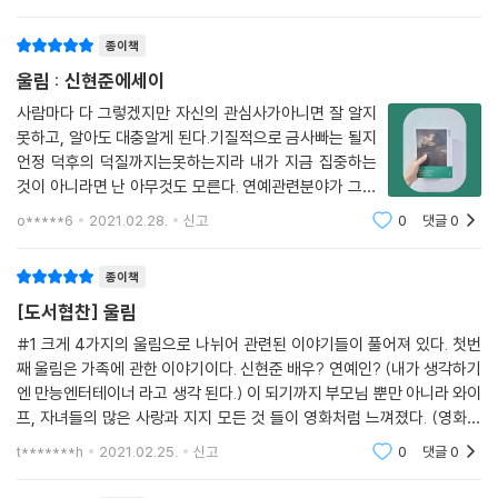
일을
종이책
울림 : 신현준에세이
사람마다 다 그렇겠지만 자신의 관심사가아니면 잘 알지
못하고, 알아도 대충알게 된다.기질적으로 금사빠는 될지
언정 덕후의 덕질까지는못하는지라 내가 지금 집중하는
것이 아니라면 난 아무것도 모른다. 연예관련분야가 그렇
다. 뉴스는 보아도 연예관련기사는 귀를 거의 닫다시피 하
o*****6
2021.02.28.
신고
0
댓글
0
니 내게 그렇게 중요한 일이 아니다. 신현준이라는 배우가
있다는 것도 알고, 그가 브라운관에 나타나
종이책
[도서협찬] 울림
#1 크게 4가지의 울림으로 나뉘어 관련된 이야기들이 풀어져 있다. 첫번
째 울림은 가족에 관한 이야기이다. 신현준 배우? 연예인? (내가 생각하기
엔 만능엔터테이너 라고 생각 된다.) 이 되기까지 부모님 뿐만 아니라 와이
프, 자녀들의 많은 사랑과 지지 모든 것 들이 영화처럼 느껴졌다. (영화보
다는 기적에 더 가까운 것 같기도) 프롤로그를 통해 신현준 작가님 ( 이 책
t*******h
2021.02.25.
신고
0
댓글
0
에선 작가이