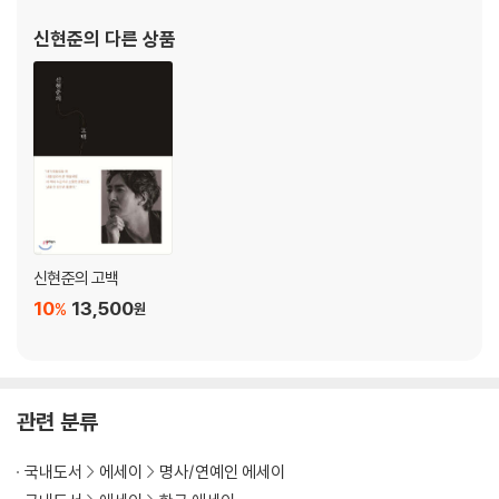
무 침대], 첫 블록버스터 [퇴마록], 첫 재난영화 [사이렌], 첫 해양액
신현준
의 다른 상품
션 [블루], 첫 와이어 액션 사극 [비천무
신현준의 고백
10
13,500
%
원
관련 분류
국내도서
에세이
명사/연예인 에세이