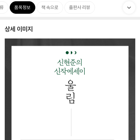
류
품목정보
책 속으로
출판사 리뷰
상세 이미지