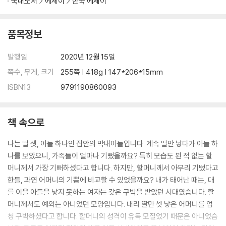
국내도서
에세이
한국 에세이
품목정보
발행일
2020년 12월 15일
쪽수, 무게, 크기
255쪽 | 418g | 147*206*15mm
ISBN13
9791190860093
책 속으로
나는 딸 셋, 아들 하나인 집안의 막내아들입니다. 계속 딸만 낳다가 아들 하
나를 보았으니, 가족들이 얼마나 기뻤을까요? 특히 모습도 뵌 적 없는 할
머니께서 가장 기뻐하셨다고 합니다. 하지만, 할머니께서 아무리 기뻤다고
한들, 과연 어머니의 기쁨에 비교할 수 있었을까요? 내가 태어난 때는, 대
를 이을 아들을 낳지 못하는 여자는 갖은 구박을 받았던 시대였습니다. 할
머니께서도 예외는 아니었던 모양입니다. 내리 딸만 셋 낳은 어머니를 엄
청 구박하셨다고 합니다. 할머니의 성격이 유독 모질었기 때문은 아니었습