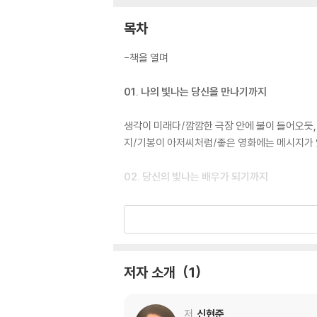
목차
-책을 열며
01. 나의 빛나는 당신을 만나기까지
생각이 미래다/깜깜한 극장 안에 불이 들어오듯,
지/기봉이 아저씨처럼/좋은 영화에는 메시지가 
02. 당신의 빛나는 배우가 되기까지
하나님의 말씀대로 산다는 것은, 때에 따라 비
는 우리의 자세/아픔은 자격증이다/인생은 절망
대해/담배 끊기보다 힘든 그 무엇/기도, 하나님
저자 소개
1
03. 삶이라는 무대에서
배우라서 행복하다/나의 달란트를 발견한다는 것
저
신현준