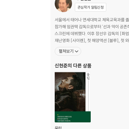
중 책의 진짜 쓰임새/말씀을 본다는 것, 하나님
관심작가 알림신청
미소/근신하며 산다는 것은/먼저 된 자와 나중 
서울에서 태어나 연세대학교 체육교육과를 졸업
04. 꿈을 향해 달려가며
참가해 임권택 감독으로부터 '선과 악이 공존하
스크린에 데뷔했다. 이후 장선우 감독의 [화엄경
유머 있는 사람이 되고 싶다/스타와 악플러/혀를
재난영화 [사이렌], 첫 해양액션 [블루], 첫 
까/아름다움을 보는 눈/내가 누군가를 행복하게 
펼쳐보기
달려갈 길
신현준
의 다른 상품
05.책 속의 책
실수가 없으신 하나님(이하늬)/하나님, 살아 계
-책을 닫으며
울림