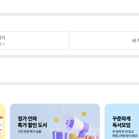
팔기
내 
불가