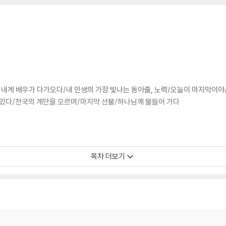
 내게 배우가 다가오다/내 인생의 가장 빛나는 동아줄, 노력/오늘이 마지막이야
있다/천국의 계단을 오르며/마지막 선물/하나님께 물들어 가다
구름이 동반된다/회개/슬럼프를 겪는다는 것/먼저 손을 내민다는 것/나와 다른 
목차 더보기
의 반대편에서 시작된다/풍랑 속의 깨달음 하나/십자가와 햇살/낮은 자리에 앉
과의 일대일 대화/믿음은 의심하지 않는 것이다/나의 기도
/우리가 받아들여야 하는 두 가지/죽음도 훈련이 필요하다/나이가 든다는 것/