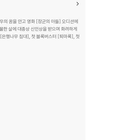
/내 생애 가장 아름다웠던 크리스마스/용기 있는
의 꿈을 안고 영화 [장군의 아들] 오디션에
 스물한 살에 대종상 신인상을 받으며 화려하게
[은행나무 침대], 첫 블록버스터 [퇴마록], 첫
, 오드리 헵번/나의 돈지갑은 무거울까, 가벼울
사랑이란/사랑하는 나의 가족/영화가 좋아/나의