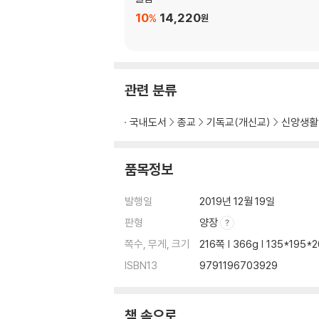
10
14,220
%
원
관련 분류
국내도서
종교
기독교(개신교)
신앙생활
품목정보
발행일
2019년 12월 19일
판형
양장
쪽수, 무게, 크기
216쪽 | 366g | 135*195
ISBN13
9791196703929
책 속으로