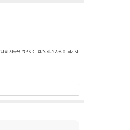
/나의 재능을 발견하는 법/영화가 사명이 되기까
사람을 껴안아 주기/분노하지 않기/고난에 대처하
기/겸손은 조용하다/술과 아토피와 회개/성결에
보물 같은 기억들/커피보다 향기로운 그것/여행