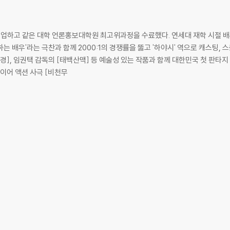
을 만난다는 것/말씀으로 인도해 주시는 하나님/지금 생각해도 너무너무 잘한 일
된 자/하나님을 증거한다는 것/믿음이와 오잉이의 대화/고래 심줄의 행복
하고 같은 대학 언론홍보대학원 최고위과정을 수료했다. 연세대 재학 시절 배우
는 배우'라는 극찬과 함께 2000:1의 경쟁률을 뚫고 '하야시' 역으로 캐스팅,
], 임권택 감독의 [태백산맥] 등 예술성 있는 작품과 함께 대한민국 첫 판타지 
 다스리기/사색 소년과 독서/대표자로 산다는 것/친절을 베푼다는 것/나의 로망
와이어 액션 사극 [비천무
해 줄 수 있다면/누구나 행복한 사람이다/사랑, 그 찬란함에 대하여/남과 여/
시다면 한 번만 도와주세요(권오중)/나의 스승들, 신현준의 인명사