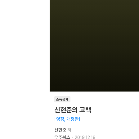
소득공제
신현준의 고백
양장, 개정판
신현준
저
우주북스
2019.12.19.