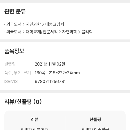
관련 분류
외국도서
자연과학
대중교양서
외국도서
대학교재/전문서적
자연과학
물리학
품목정보
발행일
2021년 11월 02일
쪽수, 무게, 크기
160쪽 | 218*222*24mm
ISBN13
9780711256781
리뷰/한줄평
0
리뷰
한줄평
첫번째 리뷰어가
첫번째 한줄평을