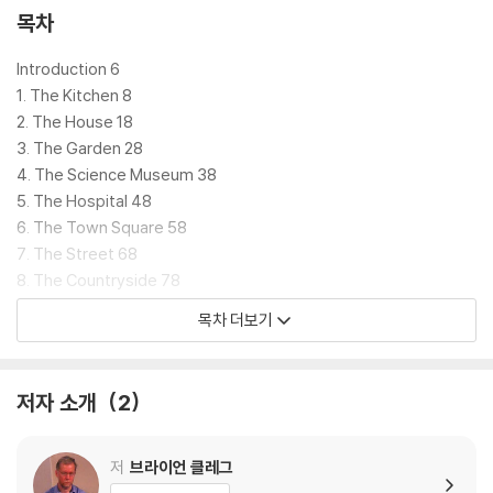
목차
The Universe is
inconceivably complex
. Its component parts
though follow a
set of unbreakable laws
that have somehow
Introduction 6
been coded into their very fabric since the beginning of time.
1. The Kitchen 8
These laws play out in different ways at different scales, givin
2. The House 18
g rise to the familiar phenomena of everyday life - as well as t
3. The Garden 28
he unfamiliar abstract goings-on outside our experience and
4. The Science Museum 38
awareness. Understanding these laws may seem a daunting t
5. The Hospital 48
ask, until now.
6. The Town Square 58
7. The Street 68
How it All Works illustrates simply how
the most interesting
8. The Countryside 78
and complex named scientific laws and phenomena affe
9. The Coastline 88
목차 더보기
ct everyone’s daily lives
. Using hyper-detailed scene illustra
10. The Continent 98
tions from the
incredible award-winning artist Adam Dan
11. The Earth 108
t
, we start small, with the illustrated science inside your kitch
12. The Solar System 118
저자 소개
2
en, before expanding outwards to encompass your garden, s
13. The Entire Universe! 128
treet, city, continent, planet, solar system, galaxy and eventu
Reference Section
ally the whole universe.
Key Figures 140
저
브라이언 클레그
Index of Laws & Phenomena 147