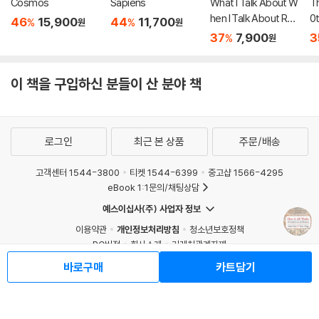
Cosmos
Sapiens
What I Talk About W
Th
hen I Talk About Run
0t
46
15,900
44
11,700
%
%
원
원
ning
io
37
7,900
3
%
원
이 책을 구입하신 분들이 산 분야 책
로그인
최근 본 상품
주문/배송
고객센터 1544-3800
티켓 1544-6399
중고샵 1566-4295
eBook 1:1문의/채팅상담
예스이십사(주) 사업자 정보
이용약관
개인정보처리방침
청소년보호정책
PC버전
회사소개
거래처관계자께
도서홍보
광고
바로구매
카트담기
Copyright © YES24 Corp. All Rights Reserved.
MATOM2