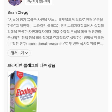
관심작가 알림신청
With tiny details pulled out from visually stunning and int
ricate scene, learn how:
Brian Clegg
“시름에 잠겨 북극곰 사진을 보느니 맥도널드 방식으로 환경 운동을
- Kirchhoff’s Law affects
how you charge your phone
,
하라”고 제안하는 브라이언 클레그는 케임브리지대학교에서 실험물
- Newton’s Law of Cooling helps you make your coffee just th
리학을 전공한 자연과학자이다. 이후 수학적 분석을 통해 경영관리·
e right temperature to drink,
군사작전·정책 등을 합리적이고 효과적으로 실행하는 방법을 탐색하
- How the
rules of antimatter are used in hospitals
for me
는 ‘작전 연구(operational research)’로 두 번째 석사학위를 받는
dical imaging,
데, 이런 냉철한 분석법은 이후 모든 저술의 바탕이 된다. 졸업 후엔
펼쳐보기
- How Cassie's law
keeps ducks dry
,
브리티시 에어웨이즈에 입사해 가장 창의적인 부서로 평가받는 첨단
- How
glaciation
shapes the ladscapes around us,
기술연구팀(Emerging Technologies Group)에서 활약한다. 19
브라이언 클레그
의 다른 상품
- How
thermohaline circulation dictates our weather
, and
94년에 그는 기업이 더욱 창조적으로
- How quantum tunnelling influences the
nuclear fusion in ou
r sun
, and Wien’s Law determines its colour.
This book will
astound and inform in equal measure
, with e
ach principle drawn into the scene and explained with clarity b
y leading science writer Brian Clegg.