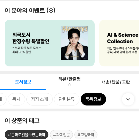
이 분야의 이벤트
8
리뷰/한줄평
도서정보
배송/반품/교환
0
개
목차
저자 소개
관련분류
품목정보
이 상품의 태그
#문과도읽을수있는과학
#과학입문
#교양과학