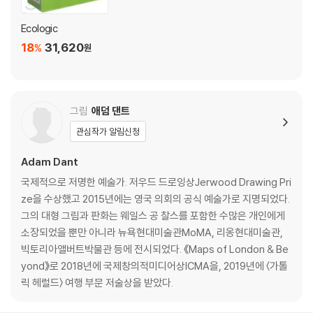
With a reference section at the back as well as profiles of the
key figures who have helped shape our understanding of thes
Ecologic
e key principles, from
Lynn Margulis
and
Richard Feynman
t
18
31,620
%
원
o
Marie Curie, Michael Faraday,Isaac Newton
and
Albert Ei
nstein
, this beautiful and unique visual examination of the rule
s of science is an
must-have book
for anyone who wants to
understand the physics, chemistry and biology of the wor
그림
애덤 댄트
ld around us!
관심작가 알림신청
Adam Dant
국제적으로 저명한 예술가. 저우드 드로잉상Jerwood Drawing Pri
ze을 수상했고 2015년에는 영국 의회의 공식 예술가로 지명되었다.
그의 대형 그림과 판화는 웨일스 공 찰스를 포함한 수많은 개인에게
소장되었을 뿐만 아니라 뉴욕현대미술관MoMA, 리옹현대미술관,
빅토리아앨버트박물관 등에 전시되었다. 《Maps of London & Be
yond》로 2018년에 국제창의적미디어상ICMA을, 2019년에 〈가톨
릭 헤럴드〉 여행 부문 저술상을 받았다.