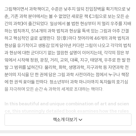
그림책이면서 과학책이고, 수준은 낮추지 않되 진입장벽을 획기적으로 낮
춘, 기존 과학 분야에서는 볼 수 없었던 새로운 책 《그림으로 보는 모든 순
간의 과학》이 출간되었다. 일상에서 볼 법한 현상부터 저 멀리 우주를 지배
하는 법칙까지, 514개의 과학 법칙과 현상을 특색 있는 그림과 아주 간결
하고 핵심적인 글로 설명한다. 장(章)마다 첫머리에 46개의 과학 법칙과
현상을 유기적이고 생동감 있게 담아낸 커다란 그림이 나오고 각각의 법칙
과 현상에 대한 군더더기 없는 깔끔한 설명이 이어지는데, 각각의 장은 부
엌에서 시작해 정원, 광장, 거리, 교외, 대륙, 지구, 태양계, 우주로 한 발 한
발 그 범위를 넓혀간다. 물리학, 화학, 생명과학, 지구과학 등 자연과학 전
분야의 지식을 단 한 권에 담은 그림 과학 사전이라는 점에서 누구나 책장
에 한 권씩 꽂아둘 만하다. 청소년부터 과학 마니아까지 독자들의 호기심
을 자극하며 모든 순간 속 과학의 세계로 초대하는 책이다.
In this beautiful and unique combination of art and scien
ce, this stunningly detailed book examines how the rules
of science govern the the world around us, from the room
책소개 더보기
s in our houses to the planet, the solar system and the uni
verse itself!