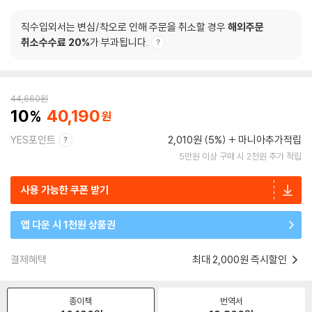
직수입외서는 변심/착오로 인해 주문을 취소할 경우
해외주문
취소수수료 20%
가 부과됩니다.
44,660
원
10
40,190
YES포인트
2,010원 (5%)
마니아추가적립
5만원 이상 구매 시 2천원 추가 적립
사용 가능한 쿠폰 받기
앱 다운 시 1천원 상품권
결제혜택
최대 2,000원 즉시할인
종이책
번역서