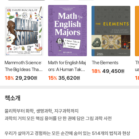
Mammoth Science:
Math for English Maj
The Elements
T
The Big Ideas That E
ors: A Human Take
ua
18
49,450
%
원
xplain Our World
on the Universal Lan
D
18
29,290
15
35,620
1
%
%
원
원
guage
책소개
물리학부터 화학, 생명과학, 지구과학까지
과학의 거의 모든 핵심 용어를 단 한 권에 담은 그림 과학 사전
우리가 살아가고 경험하는 모든 순간에 숨어 있는 514개의 법칙과 현상