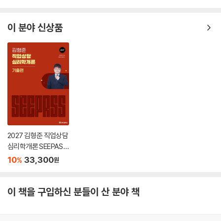
강의
이 분야 신상품
2027 김형준 직업상담
심리학개론 SEEPASS
이론+기출
10
33,300
%
원
이 책을 구입하신 분들이 산 분야 책