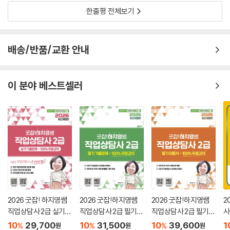
한줄평 전체보기
배송/반품/교환 안내
이 분야 베스트셀러
2026 굿잡! 하지영쌤
2026 굿잡!하지영쌤
2026 굿잡!하지영쌤
2
직업상담사 2급 실기
직업상담사 2급 필기
직업상담사 2급 필기
사
기출문제 + 100% 무료
기출문제
이론서
(
10
29,700
10
31,500
10
39,600
1
%
%
%
원
원
원