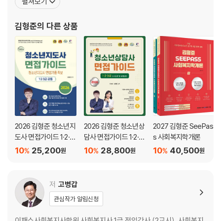
펼쳐보기
2016년
형준 직업상담심리학개론 영역&실전 문제집』, 『김형준 SEEPASS
제1회 필기 기출문제
사회복지학개론 공무원 기본이론서』, 『김형준 사회복지학개론 미라
김형준
의 다른 상품
제2회 필기 기출문제
클 필기노트』, 『김형준 사회복지학개론 뫼비우스 기출문제
제3회 필기 기출문제
[정답 및 해설]
2026 김형준 청소년지
2026 김형준 청소년상
2027 김형준 SeePas
2020년
도사 면접가이드 1·2·3
담사 면접가이드 1·2·3
s 사회복지학개론
제1, 2회 정답 및 해설
급
급 사례질문 및 모범답
10
25,200
10
28,800
10
40,500
%
%
%
원
원
원
변
제3회 정답 및 해설
제4회 정답 및 해설
저
고병갑
2019년
관심작가 알림신청
제1회 정답 및 해설
제2회 정답 및 해설
이패스사회복지사학원 사회복지사 1급 전임강사 (2교시), 사회복지