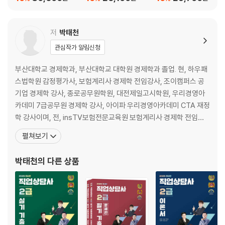
저
박태천
관심작가 알림신청
부산대학교 경제학과, 부산대학교 대학원 경제학과 졸업. 현, 하우패
스법학원 감정평가사, 보험계리사 경제학 전임강사, 조이캠퍼스 공
기업 경제학 강사, 종로공무원학원, 대전제일고시학원, 우리경영아
카데미 7급공무원 경제학 강사, 아이파 우리경영아카데미 CTA 재정
학 강사이며, 전, insTV보험전문교육원 보험계리사 경제학 전임강
사, 강남박문각행정고시학원 7급공무원 경제학 전임강사, 삼성그룹
펼쳐보기
국제경영연구소 공인노무사전문과정 경제학 초빙교수, LG인화원
공인노무사과정 경제학 초빙교수, 국토해양개발원 부동산가치분석
박태천
의 다른 상품
과정 초빙교수, 부산 세종회계학원 CPA, CTA, 감정평가사, 경제학,
재정