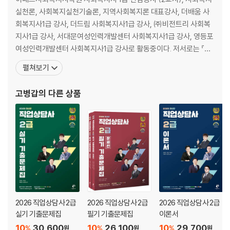
제3회 정답 및 해설
실천론, 사회복지실천기술론, 지역사회복지론 대표강사, 더배움 사
회복지사1급 강사, 더드림 사회복지사1급 강사, ㈜비전트리 사회복
2018년
지사1급 강사, 서대문여성인력개발센터 사회복지사1급 강사, 영등포
제1회 정답 및 해설
여성인력개발센터 사회복지사1급 강사로 활동중이다. 저서로는 『사
제2회 정답 및 해설
회복지학개론 쌈 시리즈 (시대고시, 2016)』 『쾌 사회복지학 기출문
펼쳐보기
제3회 정답 및 해설
제집 (서울고시각, 2017)』 『사회복지학(개론) (서울고시각, 2018)』
『사회복지학 (오스틴북스, 2019)』 『사회복지사 핵심이론서 (더드
고병갑
의 다른 상품
2017년
림, 2019)』 『사회
제1회 정답 및 해설
제2회 정답 및 해설
제3회 정답 및 해설
2016년
제1회 정답 및 해설
제2회 정답 및 해설
제3회 정답 및 해설
2026 직업상담사 2급
2026 직업상담사 2급
2026 직업상담사 2급
실기 기출문제집
필기 기출문제집
이론서
10
30,600
10
26,100
10
29,700
%
%
%
원
원
원