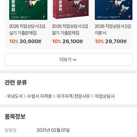
2026 직업상담사 2급
2026 직업상담사 2급
2026 직업상담사 2급
실기 기출문제집
필기 기출문제집
이론서
10
30,600
10
26,100
10
29,700
%
%
%
원
원
원
더보기
관련 분류
국내도서
수험서 자격증
국가자격/전문사무
직업상담사
품목정보
발행일
2021년 02월 01일