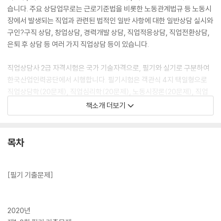
습니다. 주요 상담업무로는 근로기준법을 비롯한 노동관계법규 등 노동시
장에서 발생되는 직업과 관련된 법적인 일반 사항에 대한 일반상담 실시와
구인?구직 상담, 창업상담, 경력개발 상담, 직업적응상담, 직업전환상담,
은퇴 후 상담 등 여러 가지 직업상담 등이 있습니다.
직업상담사 2급 자격시험은 국가 기술자격으로, 필기와 실기로 구분하여
한국산업인력공단에서 시행합니다. 필기시험은 객관식 4지 택일형으로
직업상담학(20문제), 직업심리학(20문제), 노동시장론(20문제), 직업
정보론(20문제), 노동관계법규(20문제)로 모두 100문제로, 시간은 150
책소개 더보기
분이 주어집니다. 합격기준은 매 과목 40점 이상으로 전체 과목 평균 60
점 이상 획득해야 합니다.
목차
합격을 위한 학습전략은 필기기출문제를 중심으로 완벽하게 분석해야 합
니다. 역대 필기 기출문제를 반영한 문제은행식으로 출제되기 때문입니다.
다만, 무조건 기출문제 위주로 학습을 하는 것은 바람직하지 않고, 핵심내
[필기 기출문제]
용이 수록되어 있는 이론서를 정독하고 이해한 뒤, 필기기출문제를 풀어야
합니다.
2020년