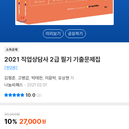
미리보기
공유하기
소득공제
2021 직업상담사 2급 필기 기출문제집
전2권
김형준
고병갑
박태천
이윤탁
유상현
저
나눔씨패스
2021.02.01.
10.0
2
30,000
원
10
27,000