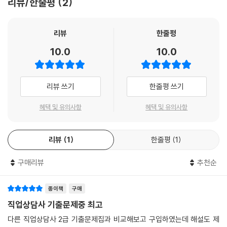
리뷰/한줄평
2
넷째, 궁금한 점에 대한 답변을 받을 수 있으며, 동영상 강의 수강도 가능한
필기 기출문제집입니다.
리뷰
한줄평
궁금한 점은 [나눔씨패스] 홈페이지 또는 “나눔복지교육원 다음카페와 네
10.0
10.0
이버카페”의 Q&A게시판에 질문하신다면 답변을 받으실 수 있습니다. 뿐
만 아니라, 저자 직강의 동영상 강의도 보실 수 있습니다.
리뷰 쓰기
한줄평 쓰기
혜택 및 유의사항
혜택 및 유의사항
리뷰
1
한줄평
1
구매리뷰
추천순
종이책
구매
직업상담사 기출문제중 최고
다른 직업상담사 2급 기출문제집과 비교해보고 구입하였는데 해설도 제