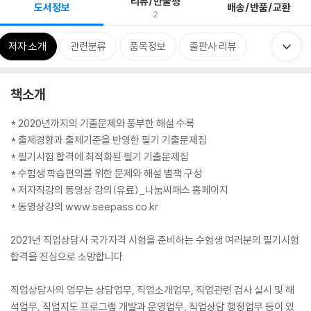
리뷰/한줄평
도서정보
배송/반품/교환
2
저자 소개
관련분류
품목정보
출판사 리뷰
책소개
* 2020년까지의 기출문제와 풍부한 해설 수록
* 출제경향과 출제기준을 반영한 필기 기출문제집
* 필기시험 합격에 최적화된 필기 기출문제집
* 수험생 학습편의를 위한 문제와 해설 별책 구성
* 저자직강의 동영상 강의(유료)_나눔씨패스 홈페이지
* 동영상강의 www.seepass.co.kr
2021년 직업상담사 국가자격 시험을 준비하는 수험생 여러분의 필기시험
합격을 진심으로 소망합니다.
직업상담사의 업무는 상담업무, 직업소개업무, 직업관련 검사 실시 및 해
석업무, 직업지도 프로그램 개발과 운영업무, 직업상담 행정업무 등이 있