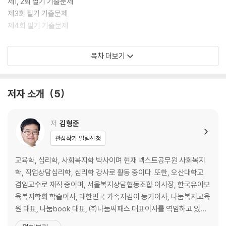
제1, 2회 필기 기출문제
제3회 필기 기출문제
제4회 필기 기출문제
2019년
목차 더보기
제1회 필기 기출문제
제2회 필기 기출문제
제3회 필기 기출문제
저자 소개
5
2018년
제1회 필기 기출문제
저
김형준
제2회 필기 기출문제
관심작가 알림신청
제3회 필기 기출문제
교육학, 심리학, 사회복지학 박사이며 현재 넥스트공무원 사회복지
2017년
학, 직업상담심리학, 심리학 강사로 활동 중이다. 또한, 오산대학교
제1회 필기 기출문제
겸임교수로 재직 중이며, 서울복지상담협동조합 이사장, 한국유아보
제2회 필기 기출문제
육복지학회 학술이사, 대한민국 가족지킴이 등기이사, 나눔복지교육
제3회 필기 기출문제
원 대표, 나눔book 대표, ㈜나눔씨패스 대표이사를 역임하고 있다.
저서로는 『김형준 직업상담심리학개론 SEEPASS 이론+기출』, 『김