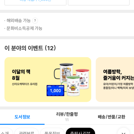
해외배송 가능
문화비소득공제 가능
이 분야의 이벤트
12
리뷰/한줄평
도서정보
배송/반품/교환
11
 소개
관련분류
품목정보
출판사 리뷰