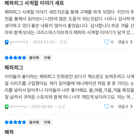
페파피그 사계절 이야기 세트
핼러윈이 되어 페파는 할머니 할아버지 집으로 갔어요.
으스스한 과자도 만들고 핼러윈 소품으로 집을 꾸몄어요.
페파피그 사계절 이야기 세트지은을 통해 구매를 하게 되었다. 지인이 추
친구들을 초대해서 오싹오싹 공포 쇼도 준비했지요.
천을 통해서 읽어보니 나한테 많은 도움이 되는것같다. 너무나 감사하게
생각하고 있다.좋은 내용이 많아서 좋았습니다. 감사합니다.추운 겨울 산
페파의 무시무시한 핼러윈을 만나 볼까요?
타와 함께 보내는 크리스마스이브까지 페파의 사계절 이야기가 담겨 있어
요.너무나 잘봤습니다. 감사합니다.내용이 정말로 좋네요
페파피그 사계절 이야기 겨울 『페파의 크리스마스이브』
p******2
2024.03.03.
신고
0
댓글
0
일 년 중 가장 마법 같은 밤, 크리스마스이브!
페파와 조지는 잠을 잘 수가 없었어요.
종이책
구매
한밤중에 특별한 손님이 찾아왔기 때문이에요.
페파피그
페파와 조지는 산타를 돕고 크리스마스를 구할 수 있을까요?
아이들이 좋아하는 페파피그 만화로만 보다가 책으로도 보여주려고 사계
절 시리즈를 구입했어요. 제가 읽어줄때 애니메이션 처럼 킁 킁 거리는 소
리를 넣어서 읽어주니 아이들이 너무 좋아해요. 봄,여름,가을,겨울 특징을
잘 살려서 귀여운 스토리와 함께 하니 너무 재밌게 보더라구요. 저는 여름
이 제일 좋았어요. 귀여운 춤을 추는 페파를 보니 아이들도 흥미를 가지고
m*****u
2022.02.05.
신고
0
댓글
0
집중해서 봐서
종이책
구매
페파