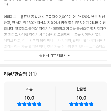
그!
페파피그는 유튜브 공식 채널 구독자수 2,000만 명, 약 120억 뷰를 달성
하고, 전 세계 약 180개 이상의 지역에서 방영 중인 EBS 인기 애니메이션
입니다. 행복하고 즐거운 이야기가 페파피그 가족을 중심으로 펼쳐지지요.
〈페파피그 사계절 이야기 세트〉 4권의 그림책에는 봄을 맞이해서 열리는
케이크 대회, 여름 방학이 되어 떠나는 가족 여행, 할머니 할아버지 집에서
열리는 어는 가을 핼러윈 파티, 추운 겨울 산타와 함께 보내는 크리스마스
이브까지 페파의 사계절 이야기가 담겨 있어요.
출판사 리뷰 더보기
매일매일 즐겁고 행복한 페파피그를 따뜻한 색감의 그림과 흥미로운 이야
기가 가득 담긴 글로 만나고 책을 읽으면서 가족의 소중함과 사랑을 느껴
보세요.
리뷰/한줄평
11
▣ 이 책의 특징
EBS 인기 애니메이션 페파피그의 즐거운 이야기를 4권의 그림책에 담았
리뷰
한줄평
어요.
10.0
10.0
페파피그의 행복하고 즐거운 봄, 여름, 가을, 겨울 이야기로 구성했어요.
봄맞이 케이크 대회, 여름 방학, 핼러윈, 크리스마스 이야기를 담았어요.