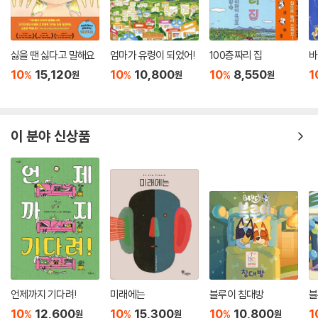
싫을 땐 싫다고 말해요
엄마가 유령이 되었어!
100층짜리 집
바
10
15,120
10
10,800
10
8,550
1
%
%
%
원
원
원
이 분야 신상품
언제까지 기다려!
미래에는
블루이 침대방
블
10
12,600
10
15,300
10
10,800
1
%
%
%
원
원
원