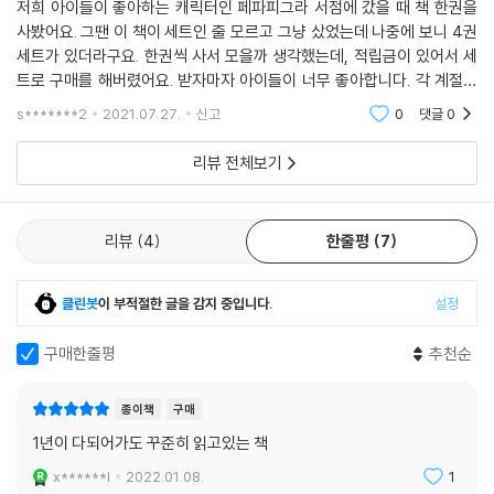
저희 아이들이 좋아하는 캐릭터인 페파피그라 서점에 갔을 때 책 한권을
사봤어요. 그땐 이 책이 세트인 줄 모르고 그냥 샀었는데 나중에 보니 4권
세트가 있더라구요. 한권씩 사서 모을까 생각했는데, 적립금이 있어서 세
트로 구매를 해버렸어요. 받자마자 아이들이 너무 좋아합니다. 각 계절별
로 특징을 살려 동화내용이 구성되어있어요. 저희 아이들은 핼러윈책을 그
s*******2
2021.07.27.
신고
0
댓글
0
렇게 좋아하더라
리뷰 전체보기
리뷰
4
한줄평
7
클린봇
이 부적절한 글을 감지 중입니다.
설정
구매한줄평
추천순
종이책
구매
1년이 다되어가도 꾸준히 읽고있는 책
x******l
2022.01.08.
1