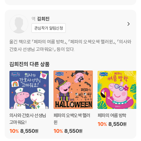
역
김희진
관심작가 알림신청
옮긴 책으로 『페파의 여름 방학』, 『페파의 오싹오싹 핼러윈』, 『의사와
간호사 선생님 고마워요!』 등이 있다.
김희진
의 다른 상품
의사와 간호사 선생님
페파의 오싹오싹 핼러
페파의 여름 방학
고마워요!
윈
10
8,550
%
원
10
8,550
10
8,550
%
%
원
원