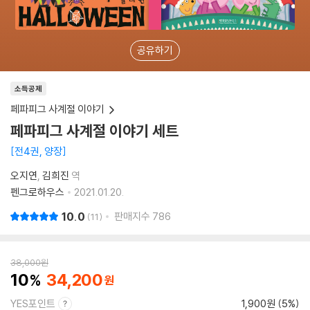
공유하기
소득공제
페파피그 사계절 이야기
페파피그 사계절 이야기 세트
전4권, 양장
오지연
김희진
역
펜그로하우스
2021.01.20.
10.0
판매지수
786
11
38,000
원
10
34,200
YES포인트
1,900원 (5%)