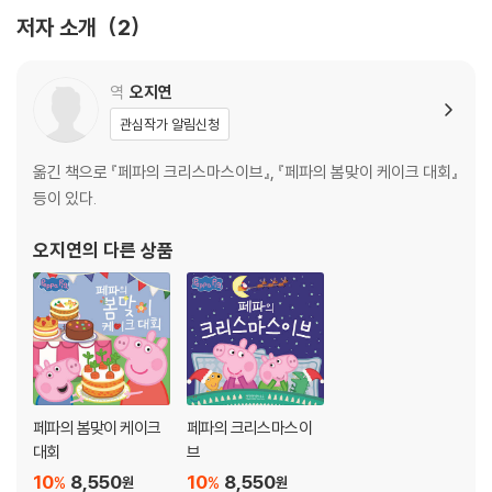
저자 소개
2
역
오지연
관심작가 알림신청
옮긴 책으로 『페파의 크리스마스이브』, 『페파의 봄맞이 케이크 대회』
등이 있다.
오지연
의 다른 상품
페파의 봄맞이 케이크
페파의 크리스마스이
대회
브
10
8,550
10
8,550
%
%
원
원