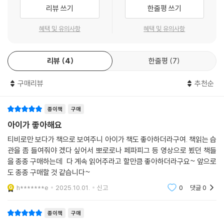
4권 그림책에는 페파 가족과 친구들의 사계절 이야기가 가득 담겨 있어요.
리뷰 쓰기
한줄평 쓰기
페파는 봄, 여름, 가을, 겨울에 무엇을 할까요? 즐거운 상상을 하며 읽어 보
세요.
혜택 및 유의사항
혜택 및 유의사항
▣ 페파피그 사계절 이야기 세트 구성
리뷰
4
한줄평
7
페파피그 사계절 이야기 봄 『페파의 봄맞이 케이크 대회』
구매리뷰
추천순
화창한 어느 봄날, 봄맞이 케이크 대회가 열렸어요.
페파와 조지는 즐겁게 케이크를 만들었어요.
그런데 페파는 조금 더 특별한 케이크를 만들고 싶었어요.
종이책
구매
페파가 만든 특별한 케이크를 만나 볼까요?
아이가 좋아해요
티비로만 보다가 책으로 보여주니 아이가 책도 좋아하더라구여. 책읽는 습
페파피그 사계절 이야기 여름 『페파의 여름 방학』
관을 좀 들여줘야 겠다 싶어서 뽀로로나 페파피그 등 영상으로 뵜던 책들
페파는 여름 방학이 되어 가족과 함께 여행을 떠났어요.
을 종종 구매하는데 다 계속 읽어주라고 할만큼 좋아하더라구요~ 앞으로
아기 바다 거북이 바다로 가는 모습도 보고,
도 종종 구매할 것 같습니다~
나무늘보를 만나러 정글 탐험도 했어요.
h*******e
2025.10.01.
신고
0
댓글
0
페파의 특별하고 신나는 여름 방학을 만나 볼까요?
종이책
구매
페파피그 사계절 이야기 가을 『페파의 오싹오싹 핼러윈』