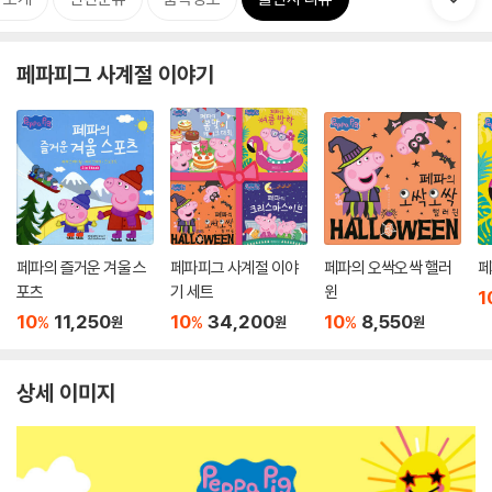
페파피그 사계절 이야기
페파의 즐거운 겨울 스
페파피그 사계절 이야
페파의 오싹오싹 핼러
페
포츠
기 세트
윈
1
10
11,250
10
34,200
10
8,550
%
%
%
원
원
원
상세 이미지