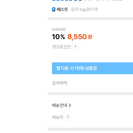
베스트
유아 top20 1주
9,500
원
10
8,550
YES포인트
앱 다운 시 1천원 상품권
결제혜택
배송안내
배송비