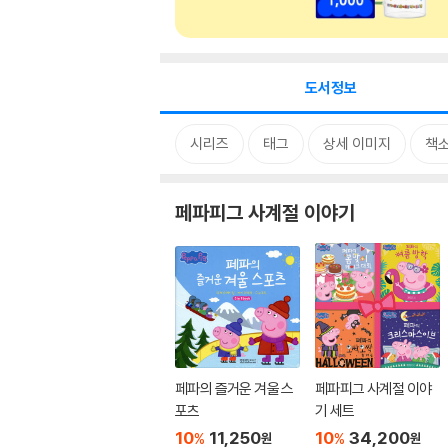
도서정보
시리즈
태그
상세 이미지
책
페파피그 사계절 이야기
페파의 즐거운 겨울 스
페파피그 사계절 이야
포츠
기 세트
10
11,250
10
34,200
%
%
원
원