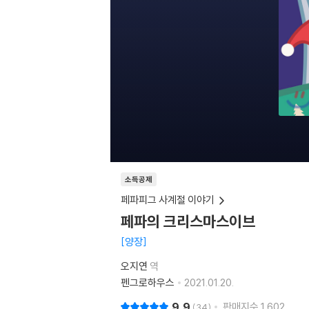
소득공제
페파피그 사계절 이야기
페파의 크리스마스이브
양장
오지연
역
펜그로하우스
2021.01.20.
9.9
판매지수
1,602
34