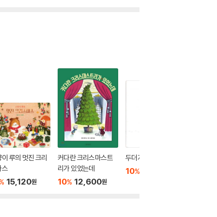
이 루의 멋진 크리
커다란 크리스마스트
두더지의 소원
산타 할
마스
리가 있었는데
10
13,500
10
1
%
%
원
15,120
10
12,600
%
%
원
원