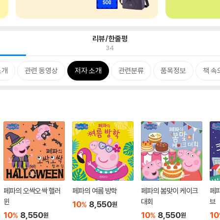
리뷰/한줄평
34
소개
관련 동영상
저자 소개
관련분류
품목정보
책 속
페파의 오싹오싹 핼러
페파의 여름 방학
페파의 봄맞이 케이크
페
윈
대회
브
10
8,550
%
원
10
8,550
10
8,550
10
%
%
원
원