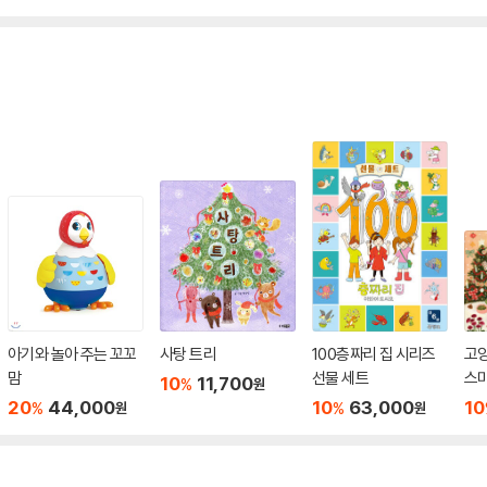
아기와 놀아 주는 꼬꼬
사탕 트리
100층짜리 집 시리즈
고양
맘
선물 세트
스
10
11,700
%
원
20
44,000
10
63,000
10
%
%
원
원