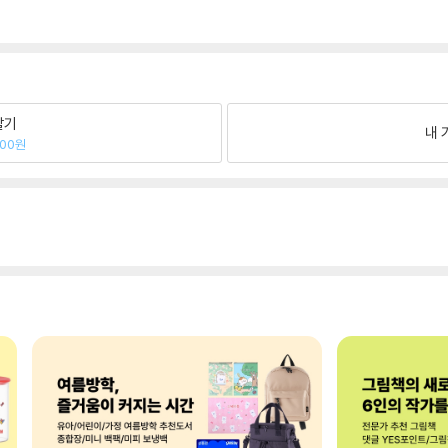
팔기
내 
900원