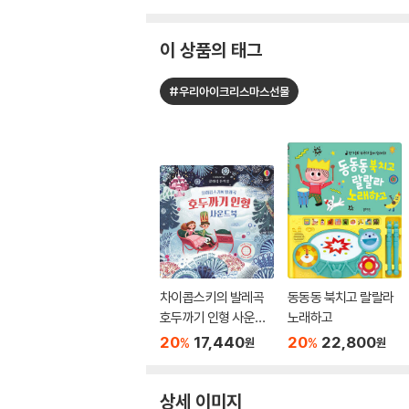
이 상품의 태그
#우리아이크리스마스선물
차이콥스키의 발레곡
동동동 북치고 랄랄라
호두까기 인형 사운드
노래하고
북
20
17,440
20
22,800
%
%
원
원
상세 이미지