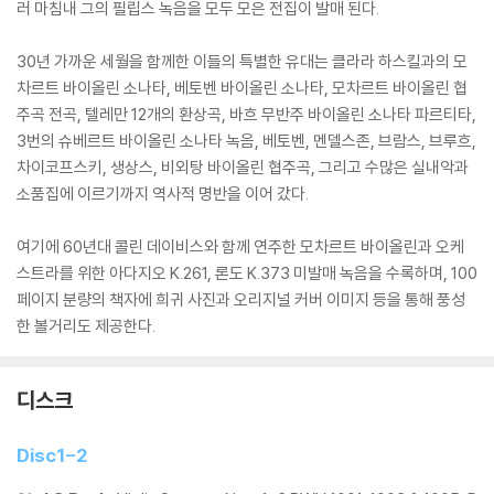
러 마침내 그의 필립스 녹음을 모두 모은 전집이 발매 된다.
30년 가까운 세월을 함께한 이들의 특별한 유대는 클라라 하스킬과의 모
차르트 바이올린 소나타, 베토벤 바이올린 소나타, 모차르트 바이올린 협
주곡 전곡, 텔레만 12개의 환상곡, 바흐 무반주 바이올린 소나타 파르티타,
3번의 슈베르트 바이올린 소나타 녹음, 베토벤, 멘델스존, 브람스, 브루흐,
차이코프스키, 생상스, 비외탕 바이올린 협주곡, 그리고 수많은 실내악과
소품집에 이르기까지 역사적 명반을 이어 갔다.
여기에 60년대 콜린 데이비스와 함께 연주한 모차르트 바이올린과 오케
스트라를 위한 아다지오 K.261, 론도 K.373 미발매 녹음을 수록하며, 100
페이지 분량의 책자에 희귀 사진과 오리지널 커버 이미지 등을 통해 풍성
한 볼거리도 제공한다.
디스크
Disc1-2