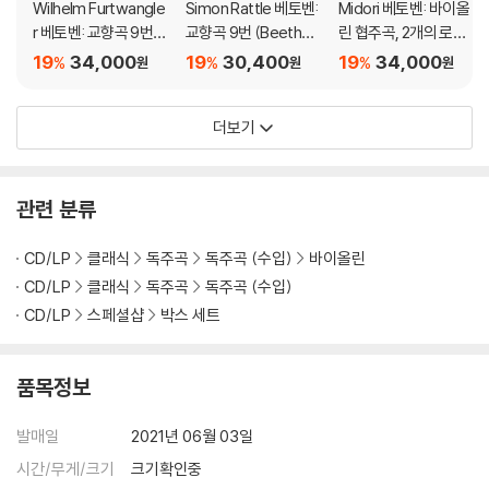
Wilhelm Furtwangle
Simon Rattle 베토벤:
Midori 베토벤: 바이올
r 베토벤: 교향곡 9번
교향곡 9번 (Beethov
린 협주곡, 2개의 로망
(Beethoven: Symph
en: Symphony No.
스 - 미도리 (Beethov
19
34,000
19
30,400
19
34,000
%
%
%
원
원
원
ony No.9) [UHQCD]
9) [HQCD]
en: Violin Concerto
Op.61, Romances)
더보기
[UHQCD]
관련 분류
CD/LP
클래식
독주곡
독주곡 (수입)
바이올린
CD/LP
클래식
독주곡
독주곡 (수입)
CD/LP
스페셜샵
박스 세트
품목정보
발매일
2021년 06월 03일
시간/무게/크기
크기확인중