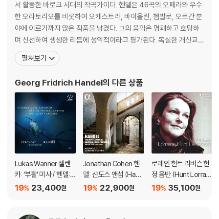
서 활동한 바로크 시대의 작곡가이다. 헨델은 46곡의 오페라와 우수
한 오라토리오를 비롯하여 오케스트라, 바이올린, 쳄발로, 오르간 분
야에 이르기까지 많은 작품을 남겼다. 그의 음악은 명쾌하고 호탕하
며 신선하여 생생한 리듬에 성악적이라고 평가된다. 독실한 개신교
(루터교) 신자인 헨델의 대표적인 교회음악은 《메시아(Messiah)》
펼쳐보기
로서 당시 영어 번역 성경인 킹 제임스 성경의 구절에 곡을 붙인 오라
토리오이다. 헨델은 프로이센의 할레(현재는 독일 영토)에서 태어났
Georg Fridrich Handel
의 다른 상품
다. 함부르크, 피렌체 등지에서 활동하다 1
Lukas Wanner 젤렌
Jonathan Cohen 헨
로레인 헌트 리버슨 헌
카: ‘부활’ 미사 / 헨델:
델: 샨도스 앤섬 (Hand
정 음반 (Hunt Lorrain
‘캐롤라인 왕비를 위한
el: Chandos Anthe
e Lieberson Tribut
19
23,400
19
22,900
19
35,100
%
%
%
원
원
원
장례식 앤섬’ (Zelenk
ms - Anthems for C
e)
a: Missa Paschalis /
annons)
Handel: Funeral Ant