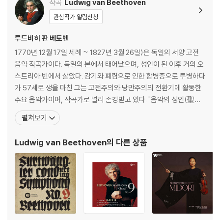
작곡
Ludwig van Beethoven
hem for Queen Car
관심작가 알림신청
oline)
루드비히 판 베토벤
1770년 12월 17일 세례 ~ 1827년 3월 26일)은 독일의 서양 고전
음악 작곡가이다. 독일의 본에서 태어났으며, 성인이 된 이후 거의 오
스트리아 빈에서 살았다. 감기와 폐렴으로 인한 합병증으로 투병하다
가 57세로 생을 마친 그는 고전주의와 낭만주의의 전환기에 활동한
주요 음악가이며, 작곡가로 널리 존경받고 있다. "음악의 성인(聖
人)" 또는 "악성"(樂聖)이라는 별칭으로 불리기도 한다. 가장 잘 알
펼쳐보기
려진 작품으로는 《교향곡 5번》, 《교향곡 6번》, 《교향곡 9번》, 《비창
소나타》, 《월광 소나타》,등이 있다. 베토벤의 조부는 21세의 나이에
Ludwig van Beethoven
의 다른 상품
브라반트 오스트