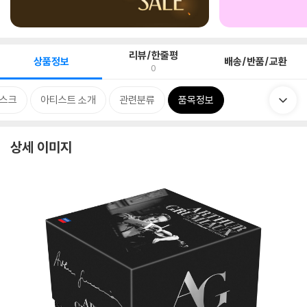
리뷰/한줄평
상품정보
배송/반품/교환
0
스크
아티스트 소개
관련분류
품목정보
상세 이미지