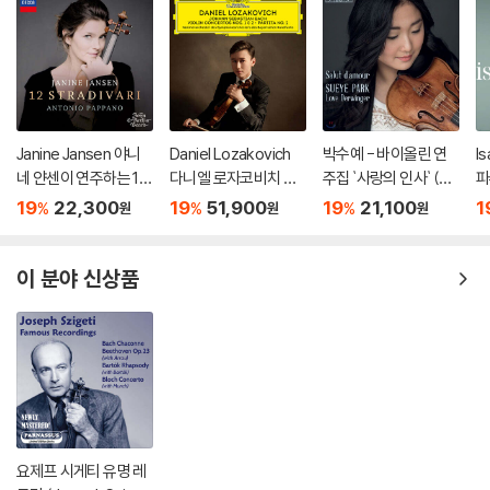
Janine Jansen 야니
Daniel Lozakovich
박수예 - 바이올린 연
I
네 얀센이 연주하는 12
다니엘 로자코비치 데
주집 `사랑의 인사` (Su
파
개의 스트라디바리 (12
뷔 앨범 - 바흐: 바이올
eye Park - Salut d'A
주
19
22,300
19
51,900
19
21,100
1
%
%
%
원
원
원
Stradivari)
린 협주곡, 파르티타 2
mour)
번 (Bach: Violin Conc
ertos Nos 1 & 2, Parti
이 분야 신상품
ta No. 2)
요제프 시게티 유명 레