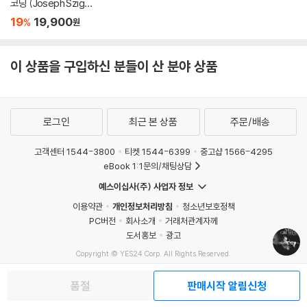
코딩 (Joseph Szigeti
Famous Recording
19
19,900
%
원
s)
이 상품을 구입하신 분들이 산 분야 상품
로그인
최근 본 상품
주문/배송
고객센터 1544-3800
티켓 1544-6399
중고샵 1566-4295
eBook 1:1문의/채팅상담
예스이십사(주) 사업자 정보
이용약관
개인정보처리방침
청소년보호정책
PC버전
회사소개
거래처관계자께
도서홍보
광고
Copyright © YES24 Corp. All Rights Reserved.
MATOM12
품절
판매시작 알림신청